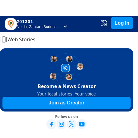
201301
Log In
Home
Noida, Gautam Buddha Nagar, Uttar Pradesh
Web Stories
Become a News Creator
Your local stories, Your voice
Join as Creator
Follow us on