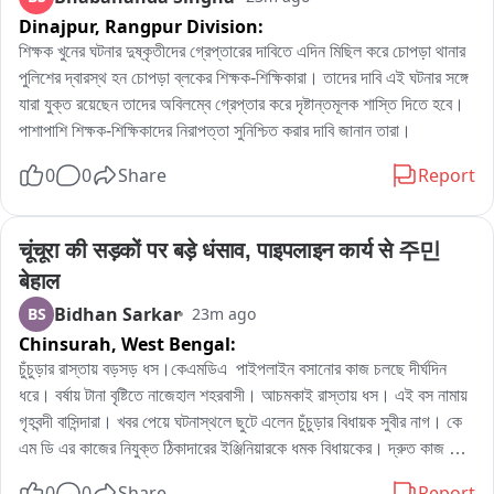
Dinajpur,
Rangpur Division:
শিক্ষক খুনের ঘটনার দুষ্কৃতীদের গ্রেপ্তারের দাবিতে এদিন মিছিল করে চোপড়া থানার 
পুলিশের দ্বারস্থ হন চোপড়া ব্লকের শিক্ষক-শিক্ষিকারা। তাদের দাবি এই ঘটনার সঙ্গে 
যারা যুক্ত রয়েছেন তাদের অবিলম্বে গ্রেপ্তার করে দৃষ্টান্তমূলক শাস্তি দিতে হবে। 
পাশাপাশি শিক্ষক-শিক্ষিকাদের নিরাপত্তা সুনিশ্চিত করার দাবি জানান তারা।
0
0
Share
Report
चूंचूरा की सड़कों पर बड़े धंसाव, पाइपलाइन कार्य से 주민 
बेहाल
Bidhan Sarkar
BS
23m ago
Chinsurah,
West Bengal:
চুঁচুড়ার রাস্তায় বড়সড় ধস।কেএমডিএ  পাইপলাইন বসানোর কাজ চলছে দীর্ঘদিন 
ধরে। বর্ষায় টানা বৃষ্টিতে নাজেহাল শহরবাসী। আচমকাই রাস্তায় ধস। এই বস নামায়   
গৃহবন্দী বাসিন্দারা। খবর পেয়ে ঘটনাস্থলে ছুটে এলেন চুঁচুড়ার বিধায়ক সুবীর নাগ। কে 
এম ডি এর কাজের নিযুক্ত ঠিকাদারের ইঞ্জিনিয়ারকে ধমক বিধায়কের। দ্রুত কাজ শেষ 
না করলে ব্ল্যাকলিস্টেড করে দেওয়া হবে বলে হুশিয়ারি দেন বিধায়ক।

0
0
Share
Report