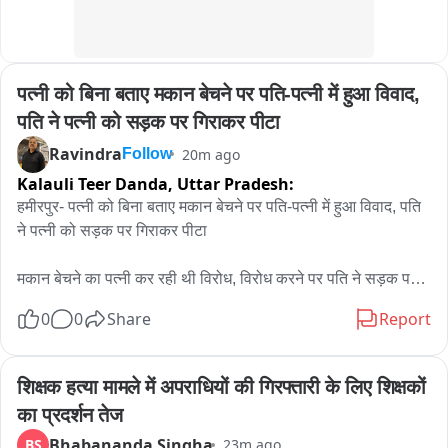
ही पाथरडीह थाना पुलिस और सीआईएसएफ के जवान मौके पर पहुंचे। 
सुरक्षा बलों के पहुंचते ही झड़प में शामिल लोग वहां से भाग गए। इसके बाद 
स्थिति को नियंत्रित किया गया। घटना के बाद इलाके में तनाव को देखते हुए 
पत्नी को बिना बताए मकान बेचने पर पति-पत्नी में हुआ विवाद, 
साइडिंग परिसर में सुरक्षा व्यवस्था बढ़ा दी गई है। पुलिस पूरे मामले की जांच 
कर रही है। झड़प के कारणों के साथ-साथ घटना में शामिल लोगों की भूमिका 
पति ने पत्नी को सड़क पर गिराकर पीटा
की भी जानकारी जुटाई जा रही है।
Ravindra
20m ago
Follow
Kalauli Teer Danda,
Uttar Pradesh:
हमीरपुर- पत्नी को बिना बताए मकान बेचने पर पति-पत्नी में हुआ विवाद, पति 
ने पत्नी को सड़क पर गिराकर पीटा

मकान बेचने का पत्नी कर रही थी विरोध, विरोध करने पर पति ने सड़क पर 
की मारपीट

0
0
Share
Report
मारपीट का वीडियो सोशल मीडिया पर वायरल हुआ,

शिक्षक हत्या मामले में अपराधियों की गिरफ्तारी के लिए शिक्षकों 
सदर कोतवाली क्षेत्र के पुराना यमुना घाट मोहल्ले का मामला
का प्रदर्शन तेज
Bhabananda Singha
BS
23m ago