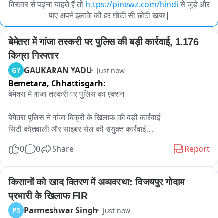
विस्तार से पढ़ना चाहते हैं तो
https://pinewz.com/hindi
से जुड़े और
पाए अपने इलाके की हर छोटी सी छोटी खबर|
बेमेतरा में गांजा तस्करी पर पुलिस की बड़ी कार्रवाई, 1.176 
किग्रा गिरफ्तार
GAUKARAN YADU
GY
Just now
Bemetara,
Chhattisgarh:
बेमेतरा में गांजा तस्करी पर पुलिस का एक्शन।

बेमेतरा पुलिस ने गांजा बिक्री के खिलाफ की बड़ी कार्रवाई

सिटी कोतवाली और साइबर सेल की संयुक्त कार्रवाई

ग्राम लोलेसरा में आरोपी योगेश कुमार बंजारे गिरफ्तार

0
0
Share
Report
खेत में बनी बोर झोपड़ी के पास बेच रहा था गांजा

आरोपी के कब्जे से 1 किलो 176 ग्राम गांजा बरामद

गांजे की कीमत करीब 13 हजार रुपये बताई गई

किसानों को खाद वितरण में अव्यवस्था: विजयपुर गोदाम 
1500 बिक्री रकम और 20 हजार का मोबाइल भी जब्त

प्रभारी के खिलाफ FIR
पुलिस ने कुल  34,500 का सामान किया जब्त

Parmeshwar Singh
PS
Just now
आरोपी पर धारा 20(ख) NDPS एक्ट के तहत मामला दर्ज।