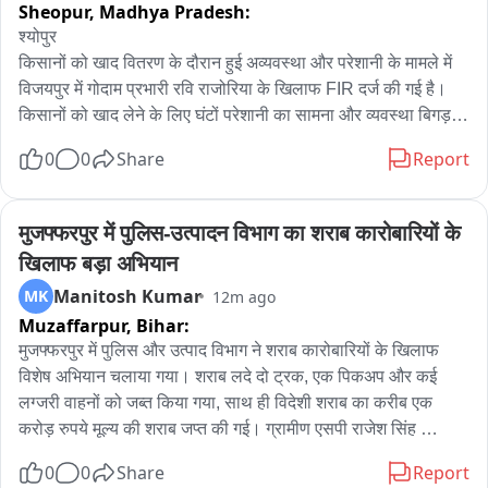
Sheopur,
Madhya Pradesh:
श्योपुर

किसानों को खाद वितरण के दौरान हुई अव्यवस्था और परेशानी के मामले में 
विजयपुर में गोदाम प्रभारी रवि राजोरिया के खिलाफ FIR दर्ज की गई है। 
किसानों को खाद लेने के लिए घंटों परेशानी का सामना और व्यवस्था बिगड़ने 
के बाद सड़क पर जाम की स्थिति को बताया गया वजह, इस मामले में किसानों 
0
0
Share
Report
के बयान दर्ज किए गए हैं। पुलिस ने BNS की धारा 316(5) के तहत 
प्रकरण दर्ज किया गया, किसानों को खाद वितरण में आगे परेशानी न हो, 
इसके लिए सोमवार को श्योपुर से अतिरिक्त स्टाफ बुलाया जाएगा। प्रशासन 
मुजफ्फरपुर में पुलिस-उत्पादन विभाग का शराब कारोबारियों के 
की मौजूदगी में सभी किसानों को खाद वितरित करने की व्यवस्था की जाएगी
खिलाफ बड़ा अभियान
Manitosh Kumar
MK
12m ago
Muzaffarpur,
Bihar:
मुजफ्फरपुर में पुलिस और उत्पाद विभाग ने शराब कारोबारियों के खिलाफ 
विशेष अभियान चलाया गया। शराब लदे दो ट्रक, एक पिकअप और कई 
लग्जरी वाहनों को जब्त किया गया, साथ ही विदेशी शराब का करीब एक 
करोड़ रुपये मूल्य की शराब जप्त की गई। ग्रामीण एसपी राजेश सिंह 
प्रभाकर के निर्देश पर जिले के तीन थाना क्षेत्रों में कार्रवाई की गई। बोचहा 
0
0
Share
Report
थाना क्षेत्र से एक पिकअप पर लदी शराब की खेप जप्त, गरहा थाना पुलिस ने 