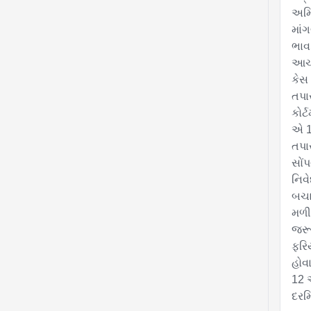
અમિ
માંગ
ભાવસ
આચર
કેસ
તપા
કોર્
એ 10
તપા
સોં
નિવ
બચા
મળી 
જરૂર
ફરિ
હોવ
12 ઓ
દરમ