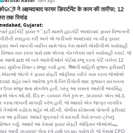
Darshal Raval
38m ago
कोର্ট ने अहमदाबाद फायर डिपार्टमेंट के काम की तारीफ; 12 
्त तक रिमांड
medabad,
Gujarat:
રવારે હાઈકોર્ટે ફાયર সેફટી મામલે હાઇકોર્ટે અમદાવાદ ફાયર વિભાગની 
ગીરીની સરાહના કરી અને એ જ દિવસે અમદાવાદ ના ચીફ ફાયર 
સર અને ખાનગી વ્યક્તિ સામે લાંચ કેસ મામલે એસીબીએ કાર્યવાહી 
 વિજય ચાર રસ્તા પાસે યશ એકવા કોમ્પ્લેક્સ ખાતે કાર્યવાહી કરાઈ. જે 
ાં આજે acb એ બને આરોપીઓને કોર્ટમાં રજૂ કરતા કોર્ટે બંનેના 12 
ટ સુધીના રિમાન્ડ મંજુર કર્યા હતા.  मिळતી માહિતી મુજબ ફરીયાદી 
એસઓ એટલે કે ફાયર સેફટી ઓફીસર તરીકે કામ કરતા જેઓએ 
ાવાદ શહેર ખાતે આવેલા કુલ 6 બિલ્ડીંગોની noc ગુજરાત સરકારના 
્ટલ ઉપર મંજુર થવા મોકલેલ હતી. પરંતુ આ કામના આરોપી ભાવસિંહ 
ાએ એન.ઓ.સી. દિઠ રૂ. ૬૦૦૦/- લેખે કુલ રૂ. ૩૬૦૦૦/- એન.ઓ.ಸಿ. 
ુર કરવા લાંચની માંગણી કરેલ હતી. જે આધારે એક જાગૃત નાગરિક 
કે તેઓએ વડોદરા શહેર એ.સી.બી. પોલીસ સ્ટેશનમાં પોતાની ફરીયાદ 
 આ ફરીયાદ આધારે શુક્રવારે બે સરકારી પેંચો રૂબરુ ટ્રેપનું 
જન કર્યું. આશરે આ કેસમાં ફાયર સેફટી ઓફિસર જેઓએینه 
ધાર આપી ૩૬૦૦૦/- લેતા રંગે હાથે પકડાઇ ગયેલ છે. જે કેસમાં CFO 