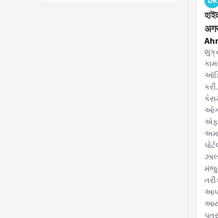
DR
হাই
अगस
Ah
શુક્
કામ
ઑફિ
કરી.
કેસમ
ઓગસ્
એફ.
અમદ
પોર
ઝાલ
મંજ
તરી
આપતા
આયો
પત્ર