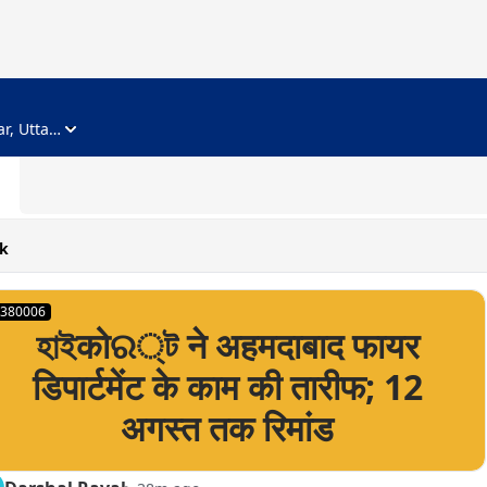
ADVERTISEMENT
Noida, Gautam Buddha Nagar, Uttar Pradesh
k
380006
হাইकोର্ট ने अहमदाबाद फायर
डिपार्टमेंट के काम की तारीफ; 12
अगस्त तक रिमांड