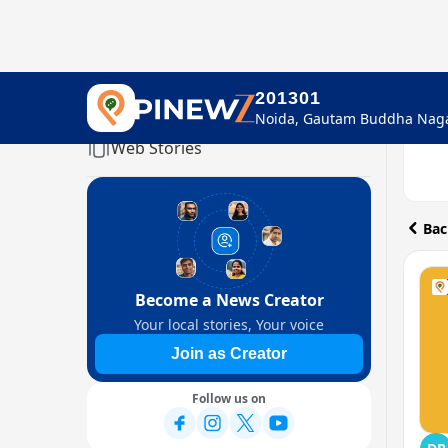
201301
Home
Web Stories
Bac
Become a News Creator
Your local stories, Your voice
Join as Creator
Follow us on