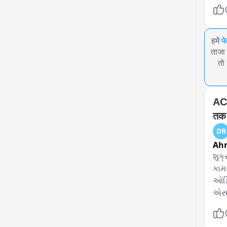
हमें
फ
ताजा 
तो
ACB
तक 
DR
Ah
શુક્
કામ
ઓફિ
એસબ
યશ એ
આરોપ