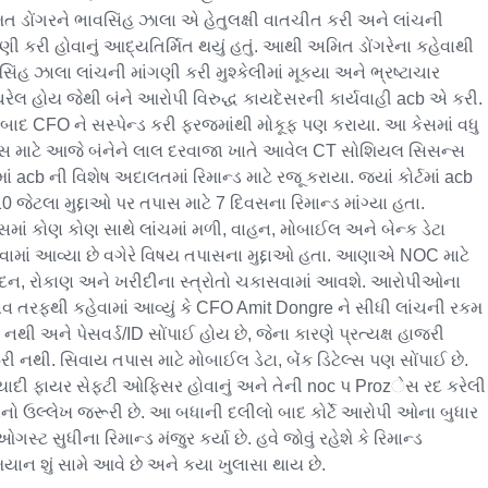
ત ડોંગરને ભાવસિંહ ઝાલા એ હેતુલક્ષી વાતચીત કરી અને લાંચની 
ણી કરી હોવાનું આદ્યતિર્મિત થયું હતું. આથી અમિત ડોંગરેના કહેવાથી 
િંહ ઝાલા લાંચની માંગણી કરી મુશ્કેલીમાં મૂકયા અને ભ્રષ્ટાચાર 
ેલ હોય જેથી બંને આરોપી વિરુદ્ધ કાયદેસરની કાર્યવાહી acb એ કરી. 
 બાદ CFO ને સસ્પેન્ડ કરી ફરજમાંથી મોકૂફ પણ કરાયા. આ કેસમાં વધુ 
સ માટે આજે બંનેને લાલ દરવાજા ખાતે આવેલ CT સોશિયલ સિસન્સ 
ટમાં acb ની વિશેષ અદાલતમાં રિમાન્ડ માટે રજૂ કરાયા. જ્યાં કોર્ટમાં acb 
 જેટલા મુદ્દાઓ પર તપાસ માટે 7 દિવસના રિમાન્ડ માંગ્યા હતા. 
સમાં કોણ કોણ સાથે લાંચમાં મળી, વાહન, મોબાઈલ અને બેન્ક ડેટા 
પવામાં આવ્યા છે વગેરે વિષય તપાસના મુદ્દાઓ હતા. આણાએ NOC માટે 
ેદન, રોકાણ અને ખરીદીના સ્ત્રોતો ચકાસવામાં આવશે. આરોપીઓના 
વ તરફથી કહેવામાં આવ્યું કે CFO Amit Dongre ને સીધી લાંચની રકમ 
નથી અને પેસવર્ડ/ID સોંપાઈ હોય છે, જેના કારણે પ્રત્યક્ષ હાજરી 
ી નથી. સિવાય તપાસ માટે મોબાઈલ ડેટા, બેંક ડિટેલ્સ પણ સોંપાઈ છે. 
યાદી ફાયર સેફટી ઓફિસર હોવાનું અને તેની noc પ Prozેસ રદ કરેલી 
ાનો ઉલ્લેખ જરૂરી છે. આ બધાની દલીલો બાદ કોર્ટે આરોપી ઓના બુધાર 
ગસ્ટ સુધીના રિમાન્ડ મંજુર કર્યા છે. હવે જોવું રહેશે કે રિમાન્ડ 
િયાન શું સામે આવે છે અને કયા ખુલાસા થાય છે.