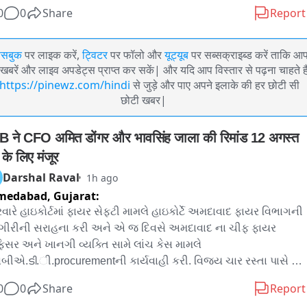
0
0
Share
Report
ेसबुक
पर लाइक करें,
ट्विटर
पर फॉलो और
यूट्यूब
पर सब्सक्राइब्ड करें ताकि आ
खबरें और लाइव अपडेट्स प्राप्त कर सकें| और यदि आप विस्तार से पढ़ना चाहते है
https://pinewz.com/hindi
से जुड़े और पाए अपने इलाके की हर छोटी सी
छोटी खबर|
 ने CFO अमित डोंगर और भावसिंह जाला की रिमांड 12 अगस्त 
के लिए मंजूर
Darshal Raval
1h ago
medabad,
Gujarat:
રવારે હાઇકોર્ટમાં ફાયર સેફટી મામલે હાઇકોર્ટે અમદાવાદ ફાયર વિભાગની 
ગીરીની સરાહના કરી અને એ જ દિવસે અમદાવાદ ના ચીફ ફાયર 
સર અને ખાનગી વ્યક્તિ સામે લાંચ કેસ મામલે 
ીએ.ടി.ી.procurementની કાર્યવાહી કરી. વિજય ચાર રસ્તા પાસે 
કવા કોમ્પ્લેક્ષ ખાતે કાર્યવાહી કરાઈ. જે કેસમાં આજે acb એ બને 
0
0
Share
Report
ીઓને કોર્ટમાં રજૂ કરતા કોર્ટે બંનેના 12 ઓગસ્ટ સુધીના રિમાન્ડ મંજુર 