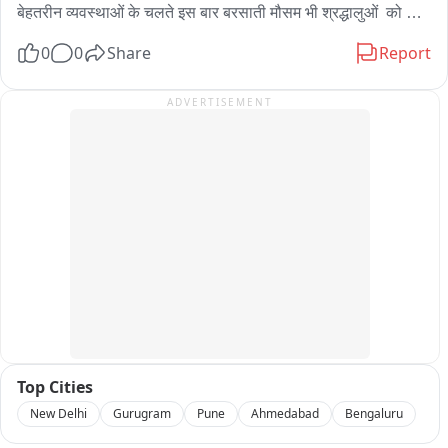
बेहतरीन व्यवस्थाओं के चलते इस बार बरसाती मौसम भी श्रद्धालुओं  को 
बेहतर सुविधाएं दी है ।  एसपी चमोली सुरजीत सिंह पंवार ने जानकारी देते हुए 
0
0
Share
Report
बताया कि इस वर्ष भारी बारिश के बावजूद यात्रा मार्ग एक भी दिन के लिए 
बाधित नहीं हुआ है, जिसके चलते श्रद्धालुओं की संख्या में रिकॉर्ड बढ़ोतरी 
ADVERTISEMENT
दर्ज की गई है।

उत्तराखंड के पहाड़ी इलाकों में मानसून के दौरान यात्रा करना अक्सर 
चुनौतीपूर्ण माना जाता है, लेकिन चमोली जिले में इस बार तस्वीरें बिल्कुल जुदा 
हैं। चमोली पुलिस और प्रशासन की मुस्तैदी का ही नतीजा है कि लगातार हो 
रही बारिश के बीच भी बद्रीनाथ धाम और हेमकुंड साहिब की यात्रा बिना 
किसी रुकावट के जारी है।

मार्ग में किसी भी संभावित भूस्खलन (Landslide) या मलबे की स्थिति से 
निपटने के लिए संवेदनशील स्थानों पर भारी मशीनरी और त्वरित प्रतिक्रिया 
टीमों को तैनात रखा गया है। यही वजह है कि इस मानसूनी सीजन में एक भी 
दिन यातायात ठप नहीं हुआ।

Top Cities
New Delhi
Gurugram
Pune
Ahmedabad
Bengaluru
एसपी चमोली के मुताबिक, पिछले सालों की तुलना में इस बार आज की तारीख 
तक रिकॉर्ड संख्या में श्रद्धालु दोनों पवित्र धामों में माथा टेक चुके हैं। केवल 