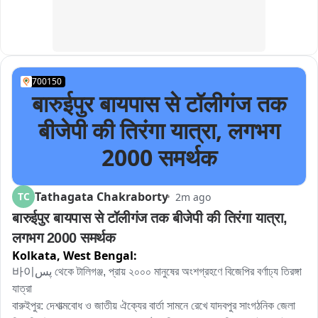
लिए प्रेरित करें।

আমি ওকে পড়িয়েছি। ওর প্রতি যে বেদনা, তা ভাষায় প্রকাশ করা সম্ভব নয়। 
जिला प्रशासन की ओर से अभियान को सफल बनाने के लिए व्यापक स्तर 
অত্যন্ত ভালো ছাত্রী ছিল, পড়াশোনায় ভালো এবং খুবই শান্ত স্বভাবের। আমরা 
पर प्रचार-प्रसार की व्यवस्था की गई है। प्रचार वाहन के माध्यम से जिले 
সাধারণ মানুষ মনেপ্রাণে চাই, ও যেন সত্যিকারের বিচার পায়। এই ঘটনার সঙ্গে যারা 
के शहरी और ग्रामीण क्षेत्रों में पहुंचकर लोगों को अभियान की जानकारी दी 
প্রত্যক্ষ বা পরোক্ষভাবে জড়িত, প্রত্যেকের কঠোরতম শাস্তি হওয়া প্রয়োজন। 
जाएगी। प्रशासन का प्रयास है कि स्वतंत्रता दिवस से पहले जिले के 
আইন ব্যবস্থার প্রতি আমাদের সম্পূর্ণ আস্থা রয়েছে। আমরা আশাবাদী, আইন 
700150
अधिक से अधिक परिवार इस अभियान से जुड़ें और पूरे जिले में तिरंगे के प्रति 
बारुईपुर बायपास से टॉलीगंज तक
ব্যবস্থা কাদম্বিনীকে সুবিচার দেবে।”

सम्मान तथा देशभक्ति की भावना का वातावरण बने।

बीजेपी की तिरंगा यात्रा, लगभग
लघु सचिवालय से प्रचार वाहन के रवाना होने के साथ ही झज्जर जिले में ‘हर 
তিনি আরও বলেন, “আজকের দিনটা অত্যন্ত দুঃখের। এই কলেজেই আমি পাঁচ বছর 
घर तिरंगा’ अभियान ने औपचारिक रूप से गति पकड़ ली है। अब आने वाले 
কাটিয়েছি। এমন একটি ঘটনা ঘটে যাবে, তা স্বপ্নেও ভাবিনি। আমরা চাই এই ঘটনায় 
2000 समर्थक
दिनों में यह प्रचार वाहन जिले के विभिन्न क्षेत्रों में देशभक्ति का संदेश लेकर 
দৃষ্টান্তমূলক শাস্তি হোক。”

पहुंचेगा और लोगों को राष्ट्रध्वज के सम्मान के साथ स्वतंत्रता दिवस 
Tathagata Chakraborty
TC
2m ago
কাদম্বিনীর সহপাঠী চিকিৎসক সোমনাথ বন্দ্যোপাধ্যায়ও তাঁর স্মৃতিচারণ করেন। তাঁর 
কথায়, কাদম্বিনী অত্যন্ত শান্ত স্বভাবের মেয়ে ছিলেন। তাঁর মৃত্যু এখনও 
बारुईपुर बायपास से टॉलीगंज तक बीजेपी की तिरंगा यात्रा, 
সহপাঠীদের কাছে গভীর বেদনার। বিচার না পাওয়া পর্যন্ত এই লড়াই থামবে না বলেও 
लगभग 2000 समर्थक
জানান তাঁরা।

Kolkata,
West Bengal:
바이پس থেকে টালিগঞ্জ, প্রায় ২০০০ মানুষের অংশগ্রহণে বিজেপির বর্ণাঢ্য তিরঙ্গা 
এদিন কাদম্বিনীর মৃত্যুবার্ষিকীতে কলেজ ও hospital চত্বরে শোকের আবহ তৈরি 
যাত্রা

হয়। সহপাঠী, শিক্ষক, অধ্যাপক এবং চিকিৎসকরা তাঁর স্মৃতির প্রতি শ্রদ্ধা জানান। 
বারুইপুর: দেশাত্মবোধ ও জাতীয় ঐক্যের বার্তা সামনে রেখে যাদবপুর সাংগঠনিক জেলা 
তাঁদের একটাই দাবি—ঘটনার প্রকৃত সত্য সামনে আসুক এবং দোষীদের দৃষ্টান্তমূলক 