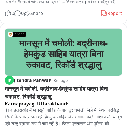
বিজেপির উদ্যোগে আয়োজন করা হল বর্ণাঢ্য তিরঙ্গা যাত্রা। রবিবার বারুইপুর বাইপাস 
শাস্তি হোক。
থেকে 시작 হওয়া এই যাত্রা যাদবপুর হয়ে টালিগঞ্জ পর্যন্ত যায়। বিজেপির দাবি, 
0
0
Share
Report
কর্মসূচিতে অংশ নেন প্রায় ২০০০ মানুষ।

জাতীয় পতাকা হাতে নিয়ে মিছিলে পা মেলান বিজেপির নেতা, কর্মী ও সমর্থকরা। 
বিভিন্ন দেশাত্মবোধক স্লোগান দিতে দিয়ে এগিয়ে চলে তিরঙ্গা যাত্রা। যাত্রাপথের 
246444
مختلف এলাকায় রাস্তার দু’পাশে বহু মানুষকে দাঁড়িয়ে কর্মসূচি দেখতে দেখা যায়।

मानसून में चमोली: बद्रीनाथ-
এই কর্মসূচিতে উপস্থিত ছিলেন যাদবপুর সাংগঠনিক জেলা বিজেপির সভাপতি মনোরঞ্জন 
জোরদার-সহ দলের একাধিক নেতা ও কর্মী। তিরঙ্গা যাত্রাকে ঘিরে দলীয় কর্মী-
हेमकुंड साहिब यात्रा बिना
সমর্থকদের মধ্যে ব্যাপক উৎসাহ ও উদ্দীপনা লক্ষ্য করা যায়。

रुकावट, रिकॉर्ड श्रद्धालु
বিজেপি নেতৃত্বের বক্তব্য, জাতীয় পতাকার মর্যাদা, দেশাত্মবোধ এবং জাতীয় ঐক্যের 
বার্তা সাধারণ মানুষের কাছে আরও বেশি করে পৌঁছে দেওয়ার লক্ষ্যেই এই কর্মসূচির 
আয়োজন করা হয়েছে。

Jitendra Panwar
JP
3m ago
চাইলে এর ইংরেজি হেডলাইন এবং ১ লাইনের হ্যাশট্যাগও তৈরি করে দিতে পারি।
मानसून में चमोली: बद्रीनाथ-हेमकुंड साहिब यात्रा बिना 
रुकावट, रिकॉर्ड श्रद्धालु
Karnaprayag,
Uttarakhand:
एंकर उत्तराखंड में मानसूनी बारिश के बावजूद चमोली जिले में स्थित प्रसिद्ध 
सिखों के पवित्र धाम श्री हेमकुंड साहिब और भगवान बद्री विशाल की यात्रा 
पूरी तरह सुचारू रूप से चल रही है। जिला प्रशासन और पुलिस की 