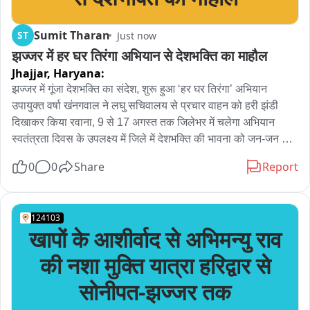
Sumit Tharan
ST
Just now
झज्जर में हर घर तिरंगा अभियान से देशभक्ति का माहौल
Jhajjar,
Haryana:
झज्जर में गूंजा देशभक्ति का संदेश, शुरू हुआ ‘हर घर तिरंगा’ अभियान

उपायुक्त वर्षा खंनगवाल ने लघु सचिवालय से प्रचार वाहन को हरी झंडी 
दिखाकर किया रवाना, 9 से 17 अगस्त तक जिलेभर में चलेगा अभियान

स्वतंत्रता दिवस के उपलक्ष्य में जिले में देशभक्ति की भावना को जन-जन तक 
पहुंचाने और प्रत्येक घर को तिरंगे से जोड़ने के उद्देश्य से ‘हर घर तिरंगा’ 
0
0
Share
Report
अभियान की शुरुआत कर दी गई है। रविवार को झज्जर स्थित लघु 
सचिवालय परिसर से जिला उपायुक्त वर्षा खंनगवाल ने अभियान के प्रचार 
वाहन को हरी झंडी दिखाकर रवाना किया। इस दौरान परिसर में देशभक्ति 
124103
का माहौल नजर आया और पूर्व सैनिक भी पूरे उत्साह एवं जोश के साथ 
खापों के आशीर्वाद से अभिमन्यु राव
अभियान से जुड़े दिखाई दिए।

उपायुक्त ने कहा कि ‘हर घर तिरंगा’ केवल एक अभियान नहीं, बल्कि देश के 
की नशा मुक्ति यात्रा हरिद्वार से
प्रति सम्मान, गौरव और एकजुटता की भावना को मजबूत करने का अवसर 
सोनीपत-झज्जर तक
है। उन्होंने जिले के लोगों से आह्वान किया कि वे इस अभियान में बढ़-चढ़कर 
भाग लें और स्वतंत्रता दिवस के अवसर पर अपने घरों पर तिरंगा फहराकर 