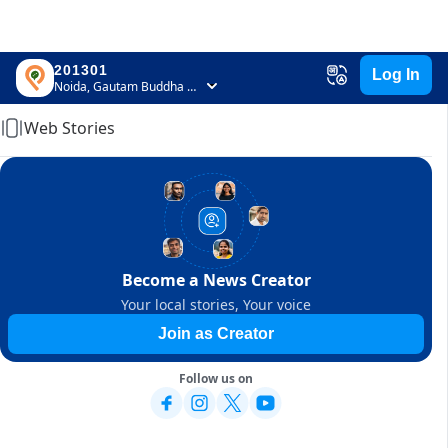
201301
Log In
Home
Noida, Gautam Buddha Nagar, Uttar Pradesh
Web Stories
Become a News Creator
Your local stories, Your voice
Join as Creator
Follow us on