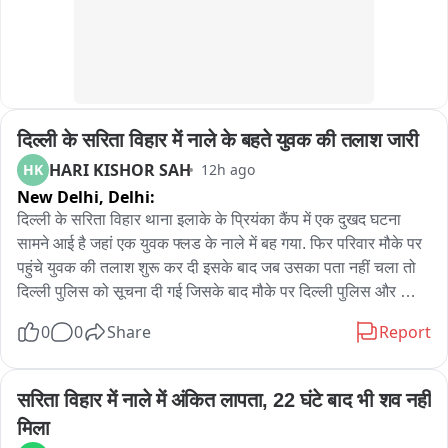
कनेक्शन की जांच कर रही है।

पुलिस रिकॉर्ड के मुताबिक, शाहनवाज उर्फ शानू पहले भी हत्या के प्रयास, 
लूट, झपटमारी और चोरी समेत 5 आपराधिक मामलों में शामिल रहा है।

दिल्ली के सरिता विहार में नाले के बहते युवक की तलाश जारी
बरामदगी:

- 1 देशी सेमी-ऑटोमैटिक पिस्टल

HARI KISHOR SAH
HK
12h ago
- 4 जिंदा कारतूस

New Delhi,
Delhi:
- 1 ड्रैगन चाकू

दिल्ली के सरिता विहार थाना इलाके के प्रियंका कैंप में एक दुखद घटना 
सामने आई है जहां एक युवक फ्लड के नाले में बह गया. फिर परिवार मौके पर 
रिपोर्ट - राकेश चावला 

पहुंचे युवक की तलाश शुरू कर दी इसके बाद जब उसका पता नहीं चला तो 
उत्तर पूर्व जिला
दिल्ली पुलिस को सूचना दी गई जिसके बाद मौके पर दिल्ली पुलिस और 
गोताखोरों की टीम ने युवक की तलाश शुरू कर दी लेकिन अभी तक युवक का 
0
0
Share
Report
कहीं पता नहीं चल पाया है. फिलहाल गोताखोरों की टीम के द्वारा युवक की 
तलाश की जा रही है. राजधानी दिल्ली में बीते शुक्रवार को मूसलाधार बारिश 
हुई है इस बारिश में दिल्ली पूरी तरह पानी पानी हो गई दिल्ली की सड़क और 
सरिता विहार में नाले में अंकित लापता, 22 घंटे बाद भी शव नहीं 
कॉलोनियों में 3 से 4 फीट जलभराव देखा गया इससे यातायात पूरी तरह 
मिला
बाधित हो गया. मदनपुर खादर इलाके के प्रियंका कैंप में एक युवक फ्लड के 