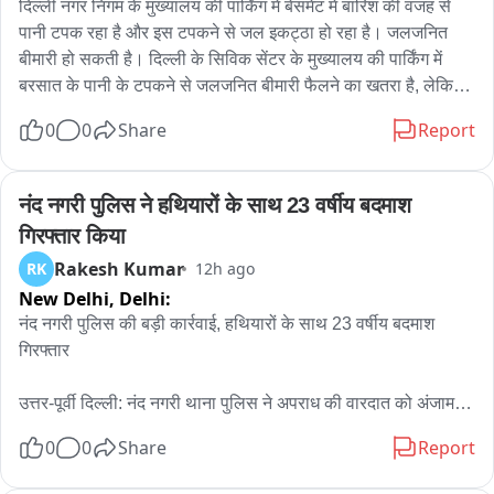
दिल्ली नगर निगम के मुख्यालय की पार्किंग में बेसमेंट में बारिश की वजह से 
पानी टपक रहा है और इस टपकने से जल इकट्ठा हो रहा है। जलजनित 
बीमारी हो सकती है। दिल्ली के सिविक सेंटर के मुख्यालय की पार्किंग में 
बरसात के पानी के टपकने से जलजनित बीमारी फैलने का खतरा है, लेकिन 
प्रशासनिक अधिकारी की नजर नहीं गई है। आप खुद देख सकते हैं कि 
0
0
Share
Report
दिल्ली के सिविक सेंटर के मुख्यालय की पार्किंग में बरसात का पानी टपक रहा 
है।
नंद नगरी पुलिस ने हथियारों के साथ 23 वर्षीय बदमाश 
गिरफ्तार किया
Rakesh Kumar
RK
12h ago
New Delhi,
Delhi:
नंद नगरी पुलिस की बड़ी कार्रवाई, हथियारों के साथ 23 वर्षीय बदमाश 
गिरफ्तार

उत्तर-पूर्वी दिल्ली: नंद नगरी थाना पुलिस ने अपराध की वारदात को अंजाम 
देने की फिराक में घूम रहे एक आदतन अपराधी को गिरफ्तार किया है। पुलिस 
0
0
Share
Report
ने आरोपी के कब्जे से एक देशी सेमी-ऑटोमैटिक पिस्टल, 4 जिंदा कारतूस 
और एक ड्रैगन चाकू बरामद किया है।
