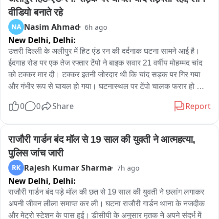
वीडियो बनाते रहे
Nasim Ahmad
NA
6h ago
New Delhi,
Delhi:
उत्तरी दिल्ली के अलीपुर में हिट एंड रन की दर्दनाक घटना सामने आई है। 
ईदगाह रोड पर एक तेज रफ्तार टेंपो ने बाइक सवार 21 वर्षीय मोहम्मद चांद 
को टक्कर मार दी। टक्कर इतनी जोरदार थी कि चांद सड़क पर गिर गया 
और गंभीर रूप से घायल हो गया। घटनास्थल पर टेंपो चालक फरार हो 
गया। बाद में चांद के परिवार को सूचना दी गई, कैट्स एंबुलेंस उसे अस्पताल 
0
0
Share
Report
ले गई, जहां डॉक्टरों ने उसे मृत घोषित कर दिया। मोहम्मद चांद की शादी 
महज तीन महीने पहले ही हुई थी। परिवार पर गहरा सदमा टूटा। घायल के 
आसपास मौजूद कई लोग मदद के बजाय वीडियो बनाते दिखे— जिसने 
राजौरी गार्डन बंद मॉल से 19 साल की युवती ने आत्महत्या, 
इंसानियत पर सवाल खड़े कर दिए। इलाज में देरी से मौत होने की बात भी 
पुलिस जांच जारी
सामने आई। चांद की मां के हार्ट अटैक से हालत बिगड़ गई, परिवार पर एक 
Rajesh Kumar Sharma
RK
7h ago
साथ दोहरी त्रासदी आ पड़ी। अब पुलिस फरार चालक की तलाश में जुटी है 
New Delhi,
Delhi:
और जगह-जगह छापेमारी जारी है।
राजौरी गार्डन बंद पड़े मॉल की छत से 19 साल की युवती ने छलांग लगाकर 
अपनी जीवन लीला समाप्त कर ली। घटना राजौरी गार्डन थाना के नजदीक 
और मेट्रो स्टेशन के पास हुई। डीसीपी के अनुसार मृतक ने अपने संदर्भ में 