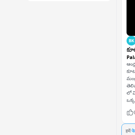
BK
కూట
Pal
ఆంధ్
కూట
మంత్
తెలి
లో వ
ఒక్క
हमें
फ