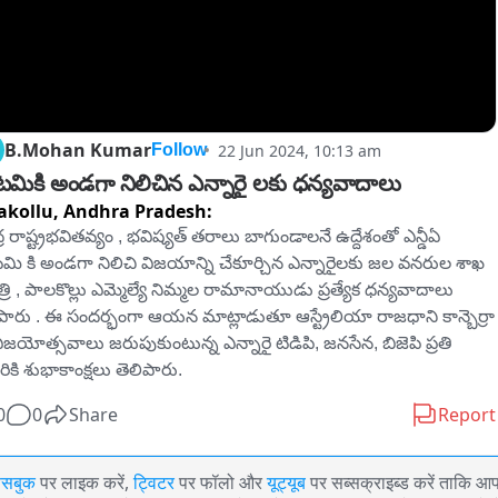
B.Mohan Kumar
22 Jun 2024, 10:13 am
Follow
మికి అండగా నిలిచిన ఎన్నారై లకు ధన్యవాదాలు
akollu,
Andhra Pradesh:
ర రాష్ట్రభవితవ్యం , భవిష్యత్ తరాలు బాగుండాలనే ఉద్దేశంతో ఎన్డీఏ 
మి కి అండగా నిలిచి విజయాన్ని చేకూర్చిన ఎన్నారైలకు జల వనరుల శాఖ 
రి , పాలకొల్లు ఎమ్మెల్యే నిమ్మల రామానాయుడు ప్రత్యేక ధన్యవాదాలు 
పారు . ఈ సందర్భంగా ఆయన మాట్లాడుతూ ఆస్ట్రేలియా రాజధాని కాన్బెర్రా 
ిజయోత్సవాలు జరుపుకుంటున్న ఎన్నారై టిడిపి, జనసేన, బిజెపి ప్రతి 
రికి శుభాకాంక్షలు తెలిపారు.
0
0
Share
Report
ेसबुक
पर लाइक करें,
ट्विटर
पर फॉलो और
यूट्यूब
पर सब्सक्राइब्ड करें ताकि आ