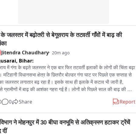
धित एजेंसियों को मेल कर दिए जाने के कारण ट्रांजेक्शन होल्ड हो गया और 
यतकर्ता को 7 लाख रुपए वापस मिल गए।

यतकर्ता आज बोकारो पुलिस से मिलकर अपनी खुशी जताते हुए इस त्वरित कार्रवाई 
 के जलस्तर में बढ़ोतरी से बेगूसराय के तटवर्ती गाँवों में बाढ़ की 
िए पुलिस अधीक्षक महोदय व साईबर पुलिस, बोकारो की सराहना की है।

ंका
रो के मुख्यालय DSP पवन कुमार ने कहा कि पुलिस सभी नागरिकों से अपील 
Jitendra Chaudhary
20m ago
 है कि साईबर अपराध की सूचना अविलंब साईबर थाना अथवा डॉयल 1930 पर 
usarai,
Bihar:
राय में गंगा के बढ़ते जलस्तर ने एक बार फिर तटवर्ती इलाकों के लोगों की चिंता बढ़ा 
ै। मटिहानी विधानसभा क्षेत्र के छितरौर बोल्डर गंगा घाट पर पिछले एक सप्ताह से 
 का जलस्तर लगातार बढ़ रहा है। इसके साथ ही इलाके में कटाव भी जारी है, 
े ग्रामीणों में बाढ़ की आशंका गहरा गई है। लोगों को पिछले साल की बाढ़ की 
ी याद आने लगी है। आपको बताते चले कि बेगूसराय के मटिहानी विधानसभा क्षेत्र 
0
0
Share
Report
त छितरौर बोल्डर गंगा घाट पर गंगा का जलस्तर लगातार बढ़ रहा है। बीते एक 
ह से नदी का पानी तेजी से बढ़ने के कारण तटवर्ती गांवों में बाढ़ का खतरा मंडराने 
है। वहीं, गंगा किनारे कटाव भी लगातार जारी है, जिससे ग्रामीणों की परेशानी और 
िभाग ने मोहनपुर में 30 बीघा वनभूमि से अतिक्रमण हटाकर ट्रेंचें 
गई है।स्थानीय लोगों का कहना है कि गंगा की तेज धारा और लगातार बढ़ते जलस्तर 
 दीं
िचले इलाकों की फसलें जलमग्न होने लगी हैं। यदि यही स्थिति बनी रही तो आने 