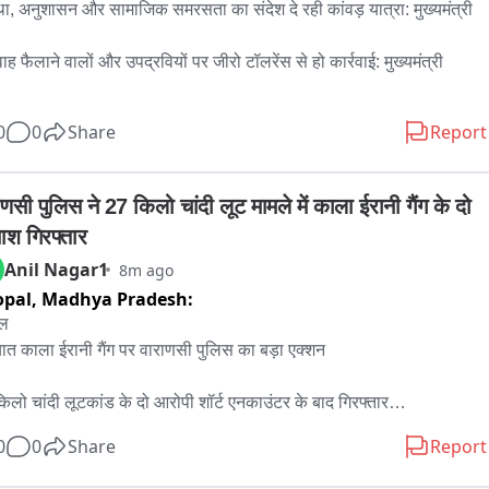
ा, अनुशासन और सामाजिक समरसता का संदेश दे रही कांवड़ यात्रा: मुख्यमंत्री

ह फैलाने वालों और उपद्रवियों पर जीरो टॉलरेंस से हो कार्रवाई: मुख्यमंत्री

ेबाजों-शोहदों की पहचान सार्वजनिक करें, महिला सुरक्षा से खिलवाड़ स्वीकार नहीं: 
0
0
Share
Report
ंत्री

मंत्री का निर्देश, उर्वरकों की उपलब्धता में न हो बाधा, कालाबाजारी पर रखें कड़ी 
णसी पुलिस ने 27 किलो चांदी लूट मामले में काला ईरानी गैंग के दो 
ाश गिरफ्तार
Anil Nagar1
8m ago
ा सुरक्षा सर्वोच्च प्राथमिकता, मिशन शक्ति को और प्रभावी बनाएं

opal,
Madhya Pradesh:
प्रभावित क्षेत्रों में राहत कार्यों में न आए कोई कमी, तटबंधों की सुरक्षा बढ़ाएं, कटान 
ल 

ावित परिवारों को मिले तत्काल राहत

यात काला ईरानी गैंग पर वाराणसी पुलिस का बड़ा एक्शन

ली वाहनों की फिटनेस और चालकों का सत्यापन अनिवार्य करें: मुख्यमंत्री
िलो चांदी लूटकांड के दो आरोपी शॉर्ट एनकाउंटर के बाद गिरफ्तार

0
0
Share
Report
र और माशाअल्लाह के दोनों पैरों में लगी गोली, अस्पताल में इलाज जारी
