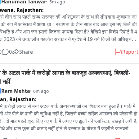
Hanuman Tanwar
5m ago
गा।
dwana,
Rajasthan:
े तीन साल पहले राज्य सरकार की अधिसूचना के साथ ही डीडवाना-कुचामन नए 
 की रूप में अस्तित्व में आया था। स्थापना के तीन साल बाद आज इस नए जिले की 
 स्थिति है और आम जन इससे कितना फायदा मिला है? देखिये इस विशेष रिपोर्ट में 4 
त 2023 को तत्कालीन गहलोत सरकार ने प्रदेश में 19 नये जिलों की अधिसूचना 
 की थी। इसके बाद 7 अगस्त को नए जिलों का स्थापना दिवस घोषित किया गया। 
0
0
Share
Report
र बदलने के बाद प्रदेश की वर्तमान भाजपा सरकार ने गेहलोत सरकार द्वारा घोषित 
ं की समीक्षा करते हुए मात्र 8 ही नये जिले रखे और बाकी सभी जिलों को पुराने 
ं में ही विलोपित कर दिया गया। वर्तमान सरकार के कार्यकाल को भी तकरीबन ढाई 
 के अटल पार्क में करोड़ों लागत के बावजूद अव्यवस्थाएं, बिजली-
का समय बीत चुका है लेकिन नए जिलों का आधारभूत ढांचा अभी तक पूरी तरह से 
 नहीं
त्व में नहीं आया है। गत बजट में राज्य सरकार ने सभी नये जिलों में मिनी 
Ram Mehta
6m ago
ालय सहित अन्य मूलभूत सुविधाओं के विकास के लिए प्रत्येक जिले को 100 
ran,
Rajasthan:
 की राशि आवंटन की घोषणा भी की गई थी। लेकिन आज की स्थिति देखी जाए तो 
ाना में प्रशासन ने सरकारी कार्यालयों और विभागों के लिए जमीनें तो आवंटित कर 
 में करोड़ों लागत से बना अटल पार्क अव्यवस्थाओं का शिकार बना हुआ है। पार्क में 
ैं लेकिन सरकार द्वारा वित्तीय स्वीकृति नहीं मिलने की वजह से 80 प्रतिशत नये 
ी और पीने के पानी की सुविधा नहीं है, जिससे बच्चों सहित आमजन को परेशानी हो 
यालय किराये के भवनों या शिक्षा विभाग की खाली पड़ी इमारतो में चल रहे हैं। जिले 
है। दो माह पहले शुरू किए गए पार्क में लगाए गए झूलों की प्लास्टिक उखड़ने लगी है, 
्थापना के तीन साल बाद भी कई महत्वपूर्ण विभाग अभी तक नये जिलों में स्वीकृत ही 
 पौधे और घास फूस की कटाई नहीं होने से बरसात के मौसम में जहरीले जानवरों का 
 हुए हैं। वर्तमान सरकार के कार्यकाल के ढाई साल बीत जाने के बाद भी नये जिले 
 बना रहता है। फव्वारा शोपीस बना हुआ है, उसे चालू करने पर कोई ध्यान नहीं 