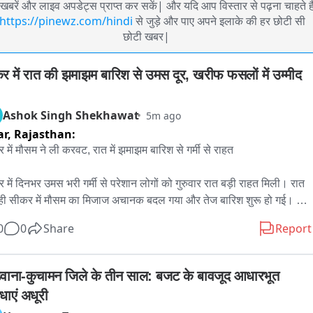
खबरें और लाइव अपडेट्स प्राप्त कर सकें| और यदि आप विस्तार से पढ़ना चाहते है
https://pinewz.com/hindi
से जुड़े और पाए अपने इलाके की हर छोटी सी
छोटी खबर|
र में रात की झमाझम बारिश से उमस दूर, खरीफ फसलों में उम्मीद 
Ashok Singh Shekhawat
5m ago
ar,
Rajasthan:
 में मौसम ने ली करवट, रात में झमाझम बारिश से गर्मी से राहत

 में दिनभर उमस भरी गर्मी से परेशान लोगों को गुरुवार रात बड़ी राहत मिली। रात 
 ही सीकर में मौसम का मिजाज अचानक बदल गया और तेज बारिश शुरू हो गई। 
 10 मिनट तक हुई झमाझम बारिश से सीकर शहर सहित आसपास के इलाकों की 
0
0
Share
Report
ों पर पानी बहने लगा। बारिश के बाद मौसम खुशनुमा हो गया और तापमान में 
वट आने से लोगों को उमस व गर्मी से राहत मिली। लंबे समय बाद हुई इस बारिश का 
ं ने भी आनंद लिया। वहीं बारिश से किसानों के चेहरों ने खिल उठे। किसानों का 
वाना-कुचामन जिले के तीन साल: बजट के बावजूद आधारभूत 
 है कि इस बारिश से खरीफ फसलों को फायदा मिलेगा और अच्छी पैदावार की 
धाएं अधूरी
ीद बढ़ी है। बारिश से खेतों में नमी बढ़ने के साथ फसलों की बढ़वार को भी बल 