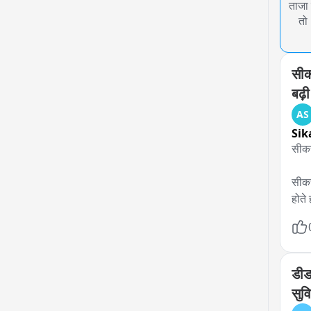
ताजा 
तो
सीक
बढ़ी
AS
Sik
सीकर
सीकर
होते
करीब
सड़क
गिरा
लोगो
डीड
कहना
सुवि
उम्म