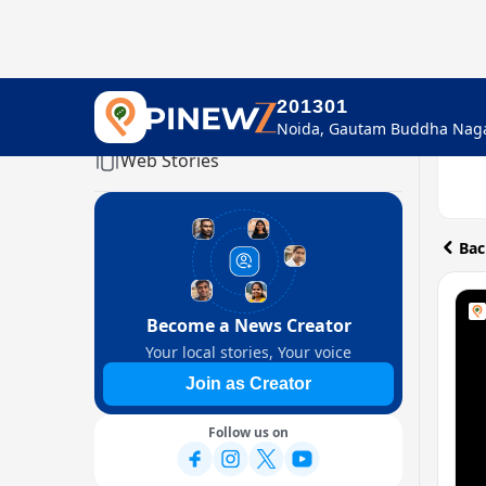
201301
Home
Web Stories
Bac
Become a News Creator
Your local stories, Your voice
Join as Creator
Follow us on