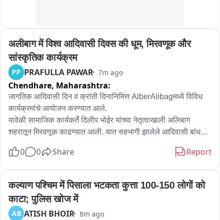
अलीबाग में विश्व आदिवासी दिवस की धूम, मिरवणूक और 
सांस्कृतिक कार्यक्रम
PRAFULLA PAWAR
PP
7m ago
Chendhare,
Maharashtra:
जागतिक आदिवासी दिन व क्रांती दिनानिमित्त AlberAlibagमध्ये विविध 
कार्यक्रमांचे आयोजन करण्यात आले.

यावेळी सामाजिक कार्यकर्ते दिलीप भोईर यांच्या नेतृत्वाखाली अलिबाग 
शहरातून मिरवणूक काढण्यात आली. यात सहभागी झालेले आदिवासी बांधव 
पारंपारिक वाद्यांवर नृत्य करीत होते. काहींनी पारंपारिक वेशभूषा केली होती. 
0
0
Share
Report
माळी समाज हॉलमध्ये या सोहळ्याची सांगता झाली.

आदिवासी समाजाच्या हक्क, संस्कृती आणि सामाजिक प्रश्नांवर यावेळी 
मार्गदर्शन करण्यात आले.
कल्याण पश्चिम में पिसाला भटकता कुत्ता 100-150 लोगों को 
काटा; पुलिस खोज में
ATISH BHOIR
AB
8m ago