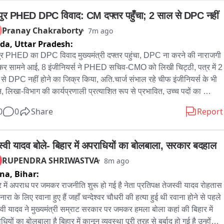
ुर PHED DPC विवाद: CM दफ्तर पहुँचा; 2 साल से DPC नहीं
Pranay Chakraborty
7m ago
ida,
Uttar Pradesh:
र PHED का DPC विवाद मुख्यमंत्री दफ्तर पहुंचा, DPC ना करने की नाराजगी 
र सामने आई, 8 इंजीनियर्स ने PHED सचिव-CMO को लिखी चिट्ठी, पत्र में 2 
से DPC नहीं होने का जिक्र किया, अति.चार्ज संभाल रहे चीफ इंजीनियर्स के भी 
, लिखा-विभाग की कार्यप्रणाली प्रत्याशित रूप से प्रभावित, उच्च पदों का 
यभार जूनियर अफसरों को दे रखा, गुणवत्तािा और प्रशासनिक कुशलता प्रभावित हो 
0
0
Share
Report
 CE के 4 पद,ACE के 7,SE के 28,EXEN के 75, सहायक अभियंता के भी 
 पद खाली चल रहे, मंत्री ने कहा था, पहले खाली पद भरेंगे, फिर DPC, इस 
्रिया में करीब 6 महीने का वक्त और लगेगा
स्वी यादव बोले- बिहार में अपराधियों का बोलबाला, सरकार बदहाल
RUPENDRA SHRIWASTVA
8m ago
tna,
Bihar:
र में अपराध पर जमकर राजनीति शुरू हो गई है नेता प्रतिपक्ष तेजस्वी यादव रोहतास 
नारा के लिए रवाना हुए हैं जहाँ चन्देश्वर चौधरी की हत्या हुई थी रवाना होने से पहले 
्वी यादव ने मुख्यमंत्री सम्राट सरकार पर जमकर हमला बोला कहां की बिहार में 
ियों का बोलबाला है बिहार में कानून व्यवस्था पूरी तरह से बर्बाद हो गई है उन्होंने 