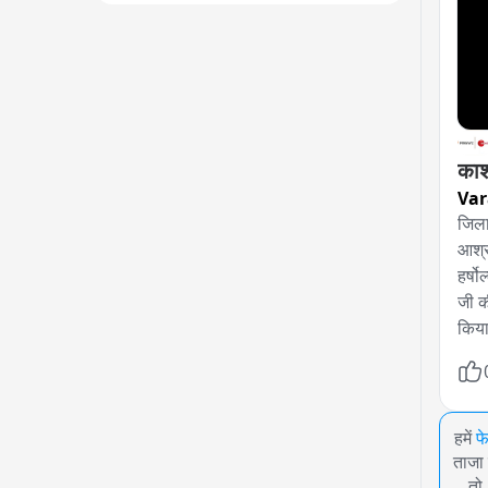
काश
Var
जिला
आश्र
हर्षो
जी क
किया
हमें
फ
ताजा 
तो