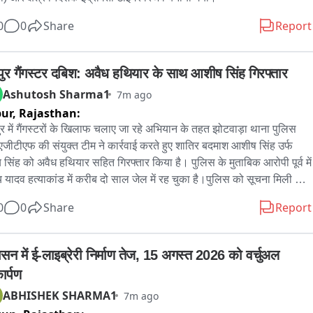
0
0
Share
Report
ुर गैंगस्टर दबिश: अवैध हथियार के साथ आशीष सिंह गिरफ्तार
Ashutosh Sharma1
7m ago
pur,
Rajasthan:
र में गैंगस्टरों के खिलाफ चलाए जा रहे अभियान के तहत झोटवाड़ा थाना पुलिस 
जीटीएफ की संयुक्त टीम ने कार्रवाई करते हुए शातिर बदमाश आशीष सिंह उर्फ 
य सिंह को अवैध हथियार सहित गिरफ्तार किया है। पुलिस के मुताबिक आरोपी पूर्व में 
यादव हत्याकांड में करीब दो साल जेल में रह चुका है।पुलिस को सूचना मिली कि 
 सिंह उर्फ अक्षय सिंह अवैध वसूली और सट्टा कारोबार से जुड़ी गतिविधियों में 
0
0
Share
Report
िय है। सूचना के आधार पर टीम ने कार्रवाई करते हुए उसे अवैध हथियार के साथ 
्तार कर लिया। पुलिस पूछताछ में आरोपी ने बताया कि अजय यादव हत्याकांड में 
 दो साल जेल में रहने के दौरान उसकी पहचान कई बदमाशों से हुई। जमानत पर 
सन में ई-लाइब्रेरी निर्माण तेज, 15 अगस्त 2026 को वर्चुअल 
 आने के बाद आर्थिक स्थिति कमजोर होने के कारण वह सट्टा लाइन से जुड़ गया।
ार्पण
ी सटोरियों को डराने-धमकाने और उनसे अवैध वसूली करने लगा। इसके अलावा 
ABHISHEK SHARMA1
7m ago
न्य बदमाशों के जरिए सटोरियों और व्यापारियों को फोन करवाकर धमकाता था। 