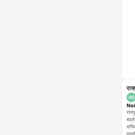
राय
HS
No
रायप
बदले
सचिव
प्रा