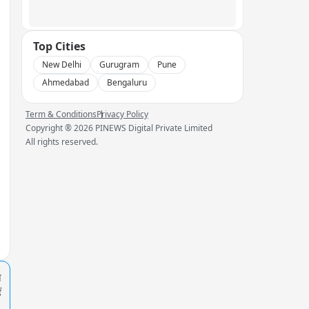
Top Cities
New Delhi
Gurugram
Pune
Ahmedabad
Bengaluru
Term & Conditions
Privacy Policy
Copyright ®
2026
PINEWS Digital Private Limited
All rights reserved.
प
ं