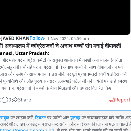
JAVED KHAN
1 Nov 2024, 05:59 am
Follow
ी अनाथालय में कांग्रेसजनों ने अनाथ बच्चों संग मनाई दीपावली
anasi,
Uttar Pradesh:
 और महानगर कांग्रेस कमेटी के संयुक्त आयोजन में काशी अनाथालय (वनिता 
म), लहुराबीर चौराहे पर कांग्रेसजनों ने अनाथ बच्चों के साथ दीपावली का पर्व 
ल्लास और उमंग के साथ मनाया। इस मौके पर पूर्व प्रधानमंत्री स्वर्गीय इंदिरा गांधी 
ी पुण्यतिथि और लौह पुरुष सरदार वल्लभभाई पटेल जी की जयंती पर उन्हें स्मरण 
 गया। कांग्रेसजनों ने बच्चों के बीच मिठाइयाँ और उपहार वितरित किए।
0
0
Share
Report
ेसबुक
पर लाइक करें,
ट्विटर
पर फॉलो और
यूट्यूब
पर सब्सक्राइब्ड करें ताकि आ
खबरें और लाइव अपडेट्स प्राप्त कर सकें| और यदि आप विस्तार से पढ़ना चाहते है
https://pinewz.com/hindi
से जुड़े और पाए अपने इलाके की हर छोटी सी