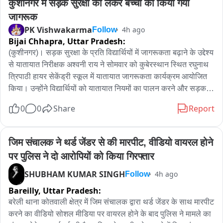
कुशीनगर मे सड़क सुरक्षा को लेकर बच्चों को किया गया 
के समक्ष पेश किया है। फरार आरोपी की गिरफ्तारी के लिए पुलिस टीम 
प्रयास कर रही है।
जागरूक
PK Vishwakarma
4h ago
Follow
Bijai Chhapra,
Uttar Pradesh:
(कुशीनगर)। सड़क सुरक्षा के प्रति विद्यार्थियों में जागरूकता बढ़ाने के उद्देश्य 
से यातायात निरीक्षक अश्वनी राय ने सोमवार को कुबेरस्थान स्थित रघुनाथ 
त्रिपाठी हायर सेकेंड्री स्कूल में यातायात जागरूकता कार्यक्रम आयोजित 
किया। उन्होंने विद्यार्थियों को यातायात नियमों का पालन करने और सड़क 
पर सुरक्षित आवागमन के लिए महत्वपूर्ण जानकारी दी।

0
0
Share
Report
   यातायात निरीक्षक अश्वनी राय ने बच्चों को हेलमेट और सीट बेल्ट के महत्व 
के बारे में बताया। उन्होंने कहा कि दोपहिया वाहन चलाते समय हेलमेट का 
प्रयोग सुरक्षा के लिए जरूरी है, जबकि चारपहिया वाहन में सीट बेल्ट गंभीर 
जिम संचालक ने थर्ड जेंडर से की मारपीट, वीडियो वायरल होने 
चोट से बचाव में मदद करती है। उन्होंने विद्यार्थियों को जेब्रा क्रॉसिंग का 
पर पुलिस ने दो आरोपियों को किया गिरफ्तार
प्रयोग करने की सलाह देते हुए कहा, 

नियमों का पालन कर खुद भी बचें, दूसरों को भी बचाएं

SHUBHAM KUMAR SINGH
4h ago
Follow
कार्यक्रम के दौरान बच्चों को सड़क पार करते समय दाएं-बाएं देखकर आगे 
Bareilly,
Uttar Pradesh:
बढ़ने, मोबाइल का प्रयोग नहीं करने तथा साइकिल चलाते समय सावधानी 
बरेली थाना कोतवाली क्षेत्र में जिम संचालक द्वारा थर्ड जेंडर के साथ मारपीट 
बरतने की जानकारी दी गई। यातायात निरीक्षक ने कहा कि बच्चों की सुरक्षा 
करने का वीडियो सोशल मीडिया पर वायरल होने के बाद पुलिस ने मामले का 
से किसी भी स्तर पर समझौता नहीं किया जाएगा। स्कूलों में ऐसे जागरूकता 