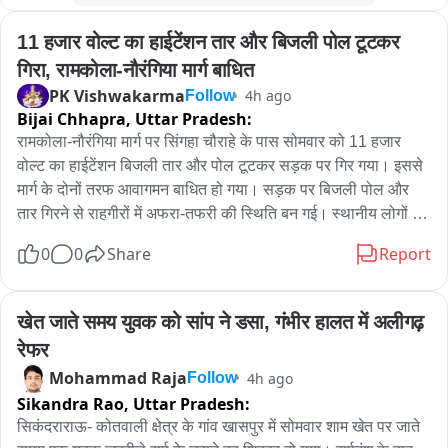
अंगद पासवान, सतीश कुशवाहा, चंदन कुशवाहा और प्रीतम कुशवाहा को 
गिरफ्तार कर लिया। एक बाल अपचारी को भी संरक्षण में लिया गया। 
11 हजार वोल्ट का हाईटेंशन तार और बिजली पोल टूटकर 
आरोपितों की निशानदेही पर हत्या में प्रयुक्त चाकू और दो मोटरसाइकिल 
गिरा, रामकोला-नौरंगिया मार्ग बाधित
बरामद की गईं।पुलिस की इस कार्रवाई की खास बात यह रही कि शुरुआती 
PK Vishwakarma
4h ago
Follow
आरोपों के दबाव में आए बिना टीम ने साक्ष्यों को प्राथमिकता दी और विवेचना 
Bijai Chhapra,
Uttar Pradesh:
की दिशा बदलकर वास्तविक आरोपितों तक पहुंच बनाई।खुलासे में 
रामकोला-नौरंगिया मार्ग पर सिंगहा चौराहे के पास सोमवार को 11 हजार 
तमकुहीराज प्रभारी निरीक्षक गिरजेश उपाध्याय, स्वाट टीम के उपनिरीक्षक 
वोल्ट का हाईटेंशन बिजली तार और पोल टूटकर सड़क पर गिर गया। इससे 
स्वतंत्र देव सिंह, साइबर सेल के उपनिरीक्षक सुनील कुमार सिंह और 
मार्ग के दोनों तरफ आवागमन बाधित हो गया। सड़क पर बिजली पोल और 
सर्विलांस टीम के उपनिरीक्षक सन्नी दूबे की अहम भूमिका रही। पुलिस टीम 
तार गिरने से राहगीरों में अफरा-तफरी की स्थिति बन गई। स्थानीय लोगों के 
के अन्य सदस्यों ने भी आरोपितों तक पहुंचने और साक्ष्य जुटाने में महत्वपूर्ण 
अनुसार मार्ग बाधित होने के कारण आने-जाने वाले लोगों को कई किलोमीटर 
सहयोग किया।
0
0
Share
Report
का अतिरिक्त चक्कर लगाना पड़ रहा है।

ग्रामीणों ने बताया कि बिजली पोल और हाईटेंशन तार सड़क पर गिरने से 
दुर्घटना की आशंका बनी हुई है। लोगों ने विद्युत विभाग से तत्काल तार और 
खेत जाते समय युवक को सांप ने डसा, गंभीर हालत में अलीगढ़ 
पोल हटवाकर मार्ग को सुचारु कराने की मांग की है।

रेफर
मामले में रामकोला विद्युत विभाग के जेई से फोन पर वार्ता की गई। जेई ने 
Mohammad Raja
4h ago
Follow
बताया कि घटना की सूचना अभी मिली है। विभागीय टीम को भेजकर जल्द ही 
Sikandra Rao,
Uttar Pradesh:
विद्युत पोल और तार को ठीक कराया जाएगा।
सिकंदराराऊ- कोतवाली क्षेत्र के गांव खासपुर में सोमवार शाम खेत पर जाते 