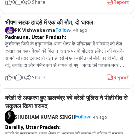
0
0
Share
Report
तहसील में बैठाए रखा गया और इसके बाद रिहाई हुई। परिजनों के अनुसार, 
पुलिस की कार्रवाई को लेकर एसडीएम कुणाल गौरव ने नाराजगी जताई और 
संबंधित वीडियो मंगवाकर मामले की जानकारी ली। इस मामले में यह सवाल 
भीषण सड़क हादसे में एक की मौत, दो घायल
उठ रहा है कि यदि पशु तस्करी का आरोप था तो संबंधित धाराओं में कार्रवाई 
PK Vishwakarma
4h ago
Follow
क्यों नहीं की गई और यदि मामला केवल झगड़े का था तो पांच दिन तक 
Padrauna,
Uttar Pradesh:
हिरासत में रखने का आधार क्या था। रकम मांगने की चर्चा भी है, हालांकि 
कुशीनगर जिले के हनुमानगंज थाना क्षेत्र के पनियहवा में सोमवार को तेज 
इसकी स्वतंत्र पुष्टि नहीं हुई है।
रफ्तार का कहर देखने को मिला। सड़क पर दो मोटरसाइकिलों की आमने-
सामने जोरदार टक्कर हो गई। हादसे में एक व्यक्ति की मौके पर ही मौत हो 
गई, जबकि दो लोग गंभीर रूप से घायल हो गए। मृतक की पहचान नगर 
पंचायत छितौनी निवासी अजीत यादव (40) के रूप में हुई है। हादसे की 
0
0
Share
Report
सूचना मिलते ही पुलिस मौके पर पहुंची और घायलों को उपचार के लिए 
अस्पताल भेजा। पुलिस ने मृतक के शव को कब्जे में लेकर आवश्यक कार्रवाई 
शुरू कर दी है। घटना के बाद मौके पर अफरा-तफरी मच गई।
बरेली से अपहरण हुए डालचंद्र को बरेली पुलिस ने पीलीभीत से 
सकुशल किया बरामद
SHUBHAM KUMAR SINGH
4h ago
Follow
Bareilly,
Uttar Pradesh:
बरेली के इज्जतनगर थाना क्षेत्र में अपहरण की सूचना से पुलिस में हड़कंप 