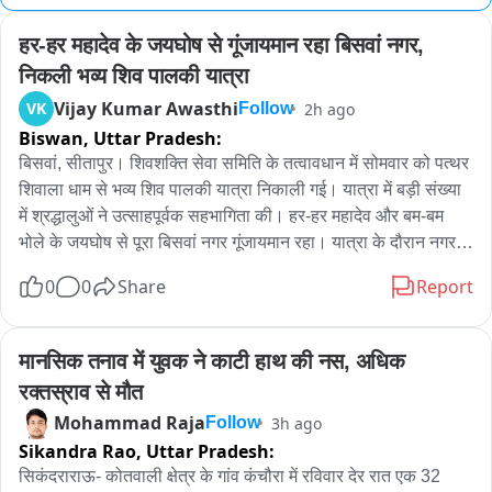
हर-हर महादेव के जयघोष से गूंजायमान रहा बिसवां नगर, 
निकली भव्य शिव पालकी यात्रा
Vijay Kumar Awasthi
VK
2h ago
Follow
Biswan,
Uttar Pradesh:
बिसवां, सीतापुर। शिवशक्ति सेवा समिति के तत्वावधान में सोमवार को पत्थर 
शिवाला धाम से भव्य शिव पालकी यात्रा निकाली गई। यात्रा में बड़ी संख्या 
में श्रद्धालुओं ने उत्साहपूर्वक सहभागिता की। हर-हर महादेव और बम-बम 
भोले के जयघोष से पूरा बिसवां नगर गूंजायमान रहा। यात्रा के दौरान नगर 
का वातावरण पूरी तरह शिवमय नजर आया।

0
0
Share
Report
शिव पालकी यात्रा पत्थर शिवाला धाम से प्रारंभ होकर बड़े चौराहा, 
जहांगीराबाद चौराहा, मंगरहिया बाजार, स्टेशन रोड और सिनेमा रोड होते हुए 
मानसिक तनाव में युवक ने काटी हाथ की नस, अधिक 
पुनः पत्थर शिवाला धाम पहुंची। यात्रा के मार्ग में जगह-जगह श्रद्धालुओं ने 
रक्तस्राव से मौत
पुष्पवर्षा कर स्वागत किया।

Mohammad Raja
3h ago
Follow
Sikandra Rao,
Uttar Pradesh:
यात्रा में भगवान शिव के विभिन्न स्वरूपों पर आधारित आकर्षक झांकियां 
सिकंदराराऊ- कोतवाली क्षेत्र के गांव कंचौरा में रविवार देर रात एक 32 
विशेष आकर्षण का केंद्र रहीं। झांकियों को देखने के लिए मार्ग के दोनों ओर 