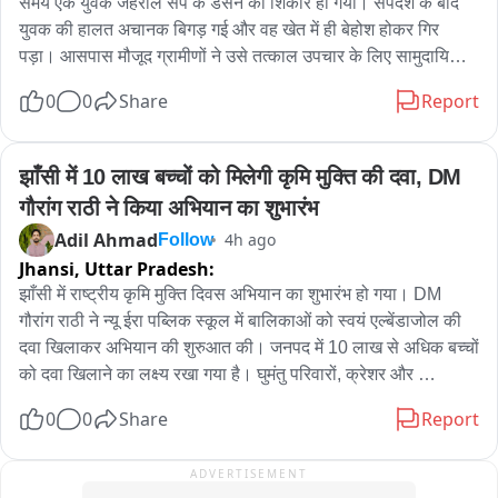
समय एक युवक जहरीले सर्प के डसने का शिकार हो गया। सर्पदंश के बाद 
युवक की हालत अचानक बिगड़ गई और वह खेत में ही बेहोश होकर गिर 
पड़ा। आसपास मौजूद ग्रामीणों ने उसे तत्काल उपचार के लिए सामुदायिक 
स्वास्थ्य केंद्र सिकंदराराऊ पहुंचाया, जहां प्राथमिक उपचार के बाद 
0
0
Share
Report
चिकित्सकों ने उसकी गंभीर स्थिति को देखते हुए अलीगढ़ मेडिकल कॉलेज 
रेफर कर दिया।

जानकारी के अनुसार गांव खासपुर निवासी हिमांशु पुत्र जगदीश सोमवार शाम 
झाँसी में 10 लाख बच्चों को मिलेगी कृमि मुक्ति की दवा, DM 
लगभग 5:30 बजे खेत की ओर जा रहा था। इसी दौरान रास्ते में एक जहरीले 
गौरांग राठी ने किया अभियान का शुभारंभ
सांप ने उसे काट लिया। शुरुआत में युवक ने इसे सामान्य समझा, लेकिन कुछ 
Adil Ahmad
4h ago
Follow
ही देर में उसकी तबीयत बिगड़ने लगी और वह अचेत होकर खेत में गिर पड़ा।

Jhansi,
Uttar Pradesh:
खेतों में काम कर रहे ग्रामीणों की नजर जब युवक पर पड़ी तो वे तुरंत मौके पर 
झाँसी में राष्ट्रीय कृमि मुक्ति दिवस अभियान का शुभारंभ हो गया। DM 
पहुंचे और उसे संभालकर सामुदायिक स्वास्थ्य केंद्र ले गए। अस्पताल में 
गौरांग राठी ने न्यू ईरा पब्लिक स्कूल में बालिकाओं को स्वयं एल्बेंडाजोल की 
चिकित्सकों ने तत्काल उपचार शुरू करते हुए एंटी वेनम इंजेक्शन लगाया तथा 
दवा खिलाकर अभियान की शुरुआत की। जनपद में 10 लाख से अधिक बच्चों 
आवश्यक चिकित्सा सहायता प्रदान की।

को दवा खिलाने का लक्ष्य रखा गया है। घुमंतु परिवारों, क्रेशर और 
हालांकि उपचार के बावजूद युवक की स्थिति में संतोषजनक सुधार नहीं हुआ। 
कंस्ट्रक्शन साइट पर रहने वाले बच्चों पर भी विशेष फोकस रहेगा। छूटे हुए 
चिकित्सकों ने उसकी हालत को गंभीर बताते हुए बेहतर इलाज के लिए 
0
0
Share
Report
बच्चों के लिए 14 अगस्त को मॉपअप राउंड आयोजित किया जाएगा।
अलीगढ़ मेडिकल कॉलेज रेफर कर दिया। परिजन उसे तत्काल अलीगढ़ 
लेकर रवाना हो गए। घटना के बाद परिवार में चिंता का माहौल बना हुआ
ADVERTISEMENT