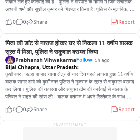
संज्ञान लेते हुए कार्रवाई की है। पुलिस ने मारपीट के मामले में जिम संचालक 
कार्यक्रम लगातार आयोजित किए जाएंगे।उन्होंने कहा कि जागरूक बच्चे 
अश्वनी शर्मा और सुशील कुमार को गिरफ्तार किया है।पुलिस के मुताबिक, 
स्वयं यातायात नियमों का पालन करने के साथ परिवार के लोगों को भी नियमों 
थर्ड जेंडर की ओर से थाना कोतवाली पहुंचकर मामले की शिकायत की गई 
के प्रति जागरूक कर सकते हैं। इससे सड़क हादसों में कमी लाने में मदद 
0
0
Share
Report
थी। शिकायत और वायरल वीडियो के आधार पर पुलिस ने पूरे प्रकरण की 
मिलेगी।

जांच की। जांच के बाद मारपीट के आरोप में दोनों आरोपियों को गिरफ्तार कर 
कार्यक्रम में विद्यालय के प्रधानाचार्य विनोद मणि त्रिपाठी, दुर्गा दयाल 
लिया गया।पुलिस ने गिरफ्तार दोनों आरोपियों को न्यायालय के समक्ष पेश 
पिता की डांट से नाराज होकर घर से निकला 11 वर्षीय बालक 
तिवारी, अजय सिंह, राजन चौधरी सहित शिक्षक और विद्यार्थी उपस्थित रहे।

किया है। मामले में पुलिस की ओर से आगे की कानूनी कार्रवाई की जा रही 
सूरत में मिला, पुलिस ने सकुशल बरामद किया
है।
🖋️कुशीनगर से पीके विश्वकर्मा की रिपोर्ट...🖋️
Prabhansh Vihwakarma
5h ago
Follow
Bijai Chhapra,
Uttar Pradesh:
कुशीनगर।जटहां बाजार थाना क्षेत्र से चार दिन पहले लापता हुआ 11 वर्षीय 
बालक सागर शर्मा को कुशीनगर पुलिस ने गुजरात के सूरत से सकुशल बरामद 
कर लिया। पुलिस की तत्परता और संयुक्त टीम की कार्रवाई से बालक के 
परिवार ने राहत की सांस ली। बालक वर्तमान में अपने रिश्तेदार के साथ 
सुरक्षित और स्वस्थ है।

0
0
Share
Report
पुलिस अधीक्षक कुशीनगर केशव कुमार के निर्देशन में गुमशुदा बालक-
ADVERTISEMENT
बालिकाओं की बरामदगी के लिए चलाए जा रहे अभियान के क्रम में थाना 
जटहां बाजार, स्वाट और सर्विलांस की संयुक्त टीम को यह सफलता मिली। 