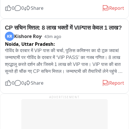
0
0
Share
Report
CP सचिन मित्तल: 8 लाख भक्तों में VIPपास केवल 1 लाख?
Kishore Roy
KR
43m ago
Noida,
Uttar Pradesh:
गोविंद के दरबार में VIP पास की चर्चा, पुलिस कमिश्नर का दो टूक जवाब! 
जन्माष्टमी पर गोविंद के दरबार में ‘VIP PASS’ का गजब गणित। 8 लाख 
श्रद्धालु करते दर्शन और जिसमे 1 लाख को VIP पास। VIP पास की बात 
सुनते ही चौंक गए CP सचिन मित्तल। जन्माष्टमी की तैयारियों लेने पहुंचे थे 
पुलिस कमिश्नर सचिन मित्तल। मंदिर प्रबंधन की ओर से पुलिस कमिश्नर 
0
0
Share
Report
को कराया गया अवगत। मंदिर के मुख्य गेट पर VIP और आम श्रद्धालुओं की 
अलग-अलग लाइन की जानकारी। प्रबंधन ने बताया—एक लाख श्रद्धालुओं 
ADVERTISEMENT
को मिलता है VIP PASS, एक लाख VIP सुनकर CP ने तुरंत पूछा-बाकी 
श्रद्धालु? फिर आया पुलिस कमिश्नर का हटकर जवाब। एक लाख को ही 
क्यों... सारे 8 लाख श्रद्धालुओं को VIP PASS दे दो। सारी समस्या ही 
खत्म हो जाएगी-CP सचिन मित्तल। जन्माष्टमी से पहले दर्शन व्यवस्था पर 
CP की पैनी नजर। एडिशनल CP डॉ. राजीव पचार, DCP नॉर्थ करण 