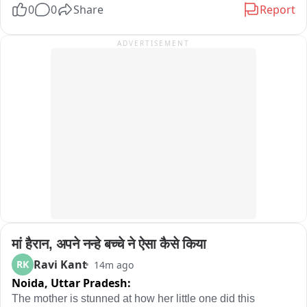
0
0
Share
Report
घर में अकेला पाकर आरोपी ने जबरदस्ती की, पीड़िता के कपड़े फाड़ दिए और 
बिना सहमति के दुष्कर्म व यौन उत्पीड़न की वारदात को अंजाम दिया।

ADVERTISEMENT
पीड़िता द्वारा कड़ा विरोध करने और शोर मचाने पर आरोपी घबरा गया और 
जाते-जाते जान से मारने की खौफनाक धमकी देकर मौके से फरार हो गया। 
इस खौफनाक घटना के बाद से पीड़िता गहरे सदमे में हैं और उन्होंने आरोपी से 
जान-माल का गंभीर खतरा जताया है। शाहाबाद पुलिस ने मामले का तत्काल 
संज्ञान लेते हुए आरोपी अमित मिश्रा के खिलाफ BNS की धारा 333, 
64(1) और 351(3) के तहत FIR दर्ज कर ली है। पुलिस प्रशासन का 
कहना है कि दर्ज मुकदमे के आधार पर मामले की गहनता से जाँच की जा रही 
है और आरोपी के खिलाफ सख्त कानूनी कार्रवाई की जाएगी।
मां हैरान, अपने नन्हे बच्चे ने ऐसा कैसे किया
Ravi Kant
RK
14m ago
Noida,
Uttar Pradesh:
The mother is stunned at how her little one did this