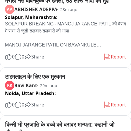
मराठा नेते बावनकुळे पर हमला, 58 लाख नोंदी का मुद्दा
ABHISHEK ADEPPA
AA
28m ago
Solapur,
Maharashtra:
SOLAPUR BREAKING - MANOJ JARANGE PATIL की वैराग 
में सभा से जुड़ी तलवार-तलवारी की भाषा

MANOJ JARANGE PATIL ON BAVANKULE

0
0
Share
Report
- कुछ भी जरूरी नहीं होने पर मराठ्य के रास्ते पर जाना

- बावनकुळे जातिवादी है, मराठों के नेताओं को सीखना चाहिए

- मराठाओं का रास्ता बिगाड़ने के लिए मंत्री पद का दुरुपयोग कर रहा है

टाइमलाइन के लिए एक मुस्कान
- और सभी पक्षों के मराठा सांसद/मंत्री कुछ नहीं बोलते

Ravi Kant
RK
29m ago
- शिरसाट और बावनकुले ने प्रमाणपत्र रद्द करवा दिए

Noida,
Uttar Pradesh:
- फडणवीस, एकनाथ शिंदे को कितना भी तुनकमिजाज कहा जाए, लेकिन 
उनका प्रभुत्व नहीं टूटेगा

0
0
Share
Report
- एकनाथ शिंदे के अनुसार: आप गलत कदम उठाए हैं… मैं एकनाथ शिंदे को 
बड़ा सम्मान देता हूँ

किसी भी प्रजाति के बच्चे को बराबर मान्यता: कहानी जो 
- उन्होंने मराठाओं के रिकॉर्ड खंगाले… समिति गठित की… 58 लाख रिकॉर्ड 