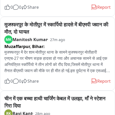
0
0
Share
Report
मुजफ्फरपुर के मोतीपुर में स्कार्पियो हादसे में बीएमपी जवान की 
मौत, दो घायल
Manitosh Kumar
MK
27m ago
Muzaffarpur,
Bihar:
मुजफ्फरपुर में देर शाम मोतीपुर थाना के सामने मुजफ्फरपुर मोतीहारी 
एनएच-27 पर भीषण सड़क हादसा हो गया और अचानक सामने से आई एक 
अनियंत्रित स्कॉर्पियो ने तीन लोगों को रौंद दिया,जिसमें मोतीपुर थाना में 
तैनात बीएमपी जवान की मौके पर ही मौत हो गई.इस दुर्घटना में एक एसआई 
समेत दो लोग गंभीर रूप से घायल हो गए.घटना के बाद मौके पर अफरा तफरी 
0
0
Share
Report
मच गई और घायलों को तत्काल ईलाज के लिए अस्पताल में भर्ती कराया गया 
है.मृतक बीएमपी जवान की पहचान भार्गव भूषण के रूप में हुई है,जो मोतीपुर 
थाना में तैनात था.वहीं घायलों में मोतीपुर थाना में पदस्थापित एसआई धर्मेंद्र 
चीन में एक बच्चा हाथी चार्जिंग केबल में उलझा, माँ ने स्टेशन 
कुमार और स्थानीय दुकानदार विनोद कुमार पटेल शामिल हैं.दोनों घायलों को 
गिरा दिया
तत्काल इलाज के लिए अस्पताल ले जाया गया, जहां उनकी हालत नाजुक 
Ravi Kant
RK
28m ago
बताई जा रही है.
