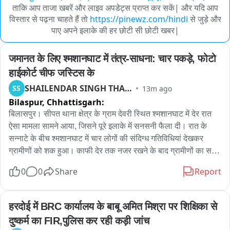
ताकि आप ताजा खबरें और लाइव अपडेट्स प्राप्त कर सकें| और यदि आप
विस्तार से पढ़ना चाहते हैं तो
https://pinewz.com/hindi
से जुड़े और
पाए अपने इलाके की हर छोटी सी छोटी खबर|
जमानत के लिए श्मशानघाट में तंत्र-साधना: चार पकड़े, फोटो 
हाईकोर्ट चीफ जस्टिस के
SHAILENDAR SINGH THAKUR
SS
13m ago
Bilaspur,
Chhattisgarh:
बिलासपुर। सीपत थाना क्षेत्र के ग्राम देवरी स्थित श्मशानघाट में देर रात 
ऐसा मामला सामने आया, जिसने पूरे इलाके में सनसनी फैला दी। रात के 
सन्नाटे के बीच श्मशानघाट में चार लोगों की संदिग्ध गतिविधियां देखकर 
ग्रामीणों को शक हुआ। काफी देर तक नजर रखने के बाद ग्रामीणों का समूह 
मौके पर पहुंचा तो चारों वहां से भागने लगे। ग्रामीणों ने पीछा किया और एक 
0
0
Share
Report
युवक को पकड़ लिया, जबकि तीन लोग अंधेरे का फायदा उठाकर फरार हो 
गए। इसके बाद जब ग्रामीणों ने मौके की तलाशी ली तो वहां पूजा-पाठ में 
इस्तेमाल होने वाली सामग्री के साथ मछली, नींबू, सिंदूर और कुछ तस्वीरें 
हरदोई में BRC कार्यालय के बाबू अमित मिश्रा पर शिक्षिका से 
मिलीं। इन तस्वीरों में हाई कोर्ट के चीफ जस्टिस और दो युवकों के फोटो 
दुष्कर्म का FIR,पुलिस कर रही कड़ी जांच
बताए जा रहे हैं। तस्वीरें सामने आते ही पूरे मामले को लेकर तरह-तरह की 