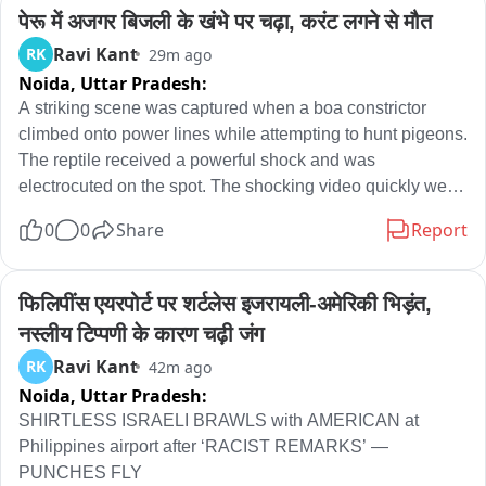
- फडणवीस को भी बावनकुले की चूक सुधारनी होगी

पेरू में अजगर बिजली के खंभे पर चढ़ा, करंट लगने से मौत
- मराठा के विधायक, सांसद, भाजपा में सभी मंत्री फडणवीस से बोलें कि 
Ravi Kant
RK
29m ago
बावनकुले की चूक सुधारी जाए

- एक शब्द भी फडणवीस से नहीं बोलेंगे… पर अगर सुधार हुआ तो 29 अगस्त 
Noida,
Uttar Pradesh:
से भयावह आंदोलन शुरू होगा

A striking scene was captured when a boa constrictor 
- उन्होंने मुस्लिम दलित समाज को बदतर किया है

climbed onto power lines while attempting to hunt pigeons. 
- किसानों के सामने रास्ता पूरी तरह से बंद कर दिया गया

The reptile received a powerful shock and was 
- वे बावनकुले, हमारे संबंध नहीं… लेकिन ऐसे प्राणी जन्म से नहीं बनते; यह 
electrocuted on the spot. The shocking video quickly went 
कहा गया

viral and sparked a major reaction on social media. 
0
0
Share
Report
- हड़प्पा सभ्यता की तरह एक आदमी का उल्लेख किया गया...

According to reports, the incident took place in Peru.
- मैं कभी किसी पर आरोप नहीं लगाता, जिसकी चूक है उसे छोड़ता नहीं

फिलिपींस एयरपोर्ट पर शर्टलेस इजरायली-अमेरिकी भिड़ंत, 
साउंड बाइट – 

नस्लीय टिप्पणी के कारण चढ़ी जंग
मनोज जरांगे पाटील
Ravi Kant
RK
42m ago
Noida,
Uttar Pradesh:
SHIRTLESS ISRAELI BRAWLS with AMERICAN at 
Philippines airport after ‘RACIST REMARKS’ — 
PUNCHES FLY