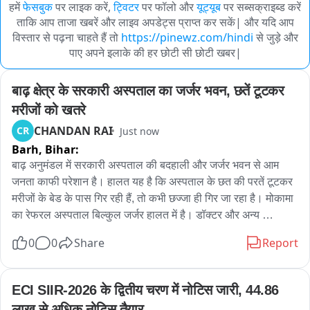
हमें
फेसबुक
पर लाइक करें,
ट्विटर
पर फॉलो और
यूट्यूब
पर सब्सक्राइब्ड करें
ताकि आप ताजा खबरें और लाइव अपडेट्स प्राप्त कर सकें| और यदि आप
विस्तार से पढ़ना चाहते हैं तो
https://pinewz.com/hindi
से जुड़े और
पाए अपने इलाके की हर छोटी सी छोटी खबर|
बाढ़ क्षेत्र के सरकारी अस्पताल का जर्जर भवन, छतें टूटकर 
मरीजों को खतरे
CHANDAN RAI
CR
Just now
Barh,
Bihar:
बाढ़ अनुमंडल में सरकारी अस्पताल की बदहाली और जर्जर भवन से आम 
जनता काफी परेशान है। हालत यह है कि अस्पताल के छत की परतें टूटकर 
मरीजों के बेड के पास गिर रही हैं, तो कभी छज्जा ही गिर जा रहा है। मोकामा 
का रेफरल अस्पताल बिल्कुल जर्जर हालत में है। डॉक्टर और अन्य 
स्वास्थ्यकर्मी भी जान हथेली पर रखकर मरीजों का इलाज करने के लिए 
0
0
Share
Report
मजबूर हैं। बारिश में स्थिति और बदतर हो जाती है। अस्पताल में हर जगह से 
छत से पानी टपकने लगता है। पानी सीढ़ियों से होकर ओपीडी से लेकर वार्ड 
तक में फ़ैल जाती है। वहीं पंखे के आस पास का प्लास्टर गिर जाने से उसके 
ECI SIIR-2026 के द्वितीय चरण में नोटिस जारी, 44.86 
कभी भी नीचे गिर जाने का खतरा बना रहता है। प्रभारी चिकित्सा 
लाख से अधिक नोटिस तैयार