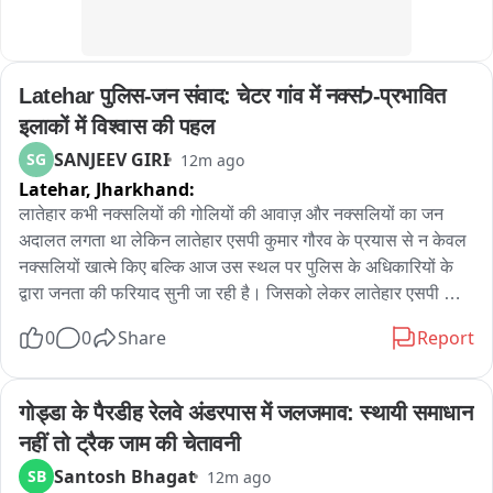
Latehar पुलिस-जन संवाद: चेटर गांव में नक्सל-प्रभावित 
इलाकों में विश्वास की पहल
SANJEEV GIRI
SG
12m ago
Latehar,
Jharkhand:
लातेहार कभी नक्सलियों की गोलियों की आवाज़ और नक्सलियों का जन 
अदालत लगता था लेकिन लातेहार एसपी कुमार गौरव के प्रयास से न केवल 
नक्सलियों खात्मे किए बल्कि आज उस स्थल पर पुलिस के अधिकारियों के 
द्वारा जनता की फरियाद सुनी जा रही है। जिसको लेकर लातेहार एसपी 
कुमार गौरव के निर्देश के बाद कभी अति नक्सल प्रभावित रहे चंदवा के चेतर 
0
0
Share
Report
गांव में लातेहार SDPO संदीप कुमार गुप्ता, थाना प्रभारी इंस्पेक्टर मनोरंजन 
सिंह के द्वारा ग्रामीण के बीच चौपाल लगाया गया। ज्ञात हो कि जिस स्थान 
पर कभी भय और दहशत का माहौल रहता था, वहीं अब पुलिस अधिकारियों ने 
गोड्डा के पैरडीह रेलवे अंडरपास में जलजमाव: स्थायी समाधान 
चौपाल लगाकर ग्रामीणों की समस्याएं सुनीं और उनके समाधान का भरोसा 
नहीं तो ट्रैक जाम की चेतावनी
दिलाया। लातेहार पुलिस अधीक्षक कुमार गौरव के निर्देश पर पूर्व के अति 
Santosh Bhagat
SB
12m ago
नक्सल प्रभावित चेटर गांव में पुलिस-जन संवाद कार्यक्रम आयोजित किया 