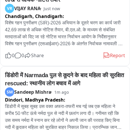
पदाधिकारी डॉ वैद्यनाथ कुमार ने बताया कि अधिकारियों को कई बार जर्जर 
VIJAY RANA
VR
Just now
भवन की हालत की जानकारी दी गई, लेकिन आज तक कोई ध्यान नहीं दिया 
Chandigarh,
Chandigarh:
गया। हाल में एक मरीज और एक्सरे टेक्निशियन पर भी छज्जा टूटकर गिर 
गया था। आए दिन छत का प्लास्टर टूट कर किसी न किसी पर गिरता रहता 
विशेष गहन पुनरीक्षण (SIR)-2026 अभियान के दूसरे चरण का कार्य जारी 
है। अस्पताल की लचर हालत और खंडहर भवन को लेकर मरीजों ने भी कई 
42.69 लाख से अधिक नोटिस तैयार, बी.एल.ओ. के माध्यम से संबंधित 
बार शिकायत की। अस्पताल की दयनीय स्थिति से लोगों में काफ़ी आक्रोश 
मतदाताओं को दिए जा रहे नोटिस भारत निर्वाचन आयोग के निर्देशानुसार 
है। ऐसे में स्वास्थ्य विभाग के सारे दावे खोखले साबित हो रहे हैं। बाइट - डॉ 
विशेष गहन पुनरीक्षण (एसआईआर)-2026 के अंतर्गत निर्वाचक नामावली को 
वैद्यनाथ कुमार (प्रभारी चिकित्सा पदाधिकारी) बाइट - एक्स रे 
त्रुटिरहित एवं अद्यतन बनाने की प्रक्रिया निरंतर जारी है। इस अभियान के 
0
0
Share
Report
टेक्निशियन(जख़्मी)
तहत सत्यापन से शेष (Unmapped) मतदाताओं व विभिन्न प्रकार की 
विसंगतियों से संबंधित मामलों में मतदाताओं को नोटिस जारी किए जा रहे हैं। 
हरियाणा के मुख्य निर्वाचन अधिकारी ए. श्रीनिवास ने बताया कि 31 जुलाई 
डिंडोरी में Narmada पुल से कूदने के बाद महिला की सुरक्षित 
2026 तक कुल 44,86,035 नोटिस जनरेट किए जाने थे जिनमें से अब तक 
rescued: स्थानीय लोग बचाव में आगे
42,69,239 नोटिस तैयार किए जा चुके हैं। संबंधित मतदाताओं को ये 
Sandeep Mishra
SM
1m ago
नोटिस बूथ लेवल अधिकारियों (बीएलओ) के माध्यम से भेजे जा रहे हैं तथा शेष 
Dindori,
Madhya Pradesh:
मामलों में भी नोटिस जारी करने की प्रक्रिया तेजी से जारी है। वहीं, 5 
अगस्त 2026 तक फॉर्म-6 के 8,942, फॉर्म-7 के 194 तथा फॉर्म-8 के 
डिंडोरी में सुबह सुबह उस वक्त अफरा-तफरी मच गई जब एक महिला ने 
8,294 आवेदन प्राप्त हुए हैं। विशेष गहन पुनरीक्षण अभियान के दौरान बूथ 
करीब 50 फीट ऊंचे नर्मदा पुल से नदी में छलांग लगा दी। गनीमत रही कि 
लेवल अधिकारियों (बीएलओ) द्वारा घर-घर जाकर सत्यापन, प्रपत्रों का 
उस समय नर्मदा में स्नान कर रहे लोगों ने अपनी जान की परवाह किए बिना 
वितरण एवं संग्रहण, दावों और आपत्तियों का निस्तारण सहित विभिन्न 
नदी में कूदकर महिला को सुरक्षित बाहर निकाल लिया। प्रारम्भिक जानकारी 