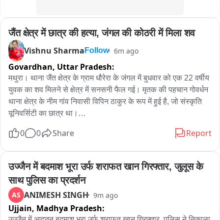
जैंत क्षेत्र में छात्र की हत्या, जंगल की कोठरी में मिला शव
Vishnu Sharma
6m ago
Follow
Govardhan,
Uttar Pradesh:
मथुरा। थाना जैंत क्षेत्र के ग्राम धौरेरा के जंगल में बुधवार को एक 22 वर्षीय 
युवक का शव मिलने से क्षेत्र में सनसनी फैल गई। मृतक की पहचान गोवर्धन 
थाना क्षेत्र के नीम गांव निवासी विपिन ठाकुर के रूप में हुई है, जो संस्कृति 
यूनिवर्सिटी का छात्र था।

0
0
Share
Report
जानकारी के अनुसार, विपिन मंगलवार को घर से यूनिवर्सिटी जाने की बात 
कहकर निकला था, लेकिन देर शाम तक वापस नहीं लौटा। परिजनों ने 
उसकी गुमशुदगी की रिपोर्ट थाना छाता में दर्ज कराई थी।

उज्जैन में बदमाश भूरा उर्फ शराफत खान गिरफ्तार, जुलूस के 
साथ पुलिस का प्रदर्शन
बुधवार को धौरेरा के जंगल में बनी एक कोठरी में युवक का खून से लथपथ शव 
ANIMESH SINGH
AS
9m ago
मिलने की सूचना पर पुलिस मौके पर पहुंची। घटनास्थल से कुछ दूरी पर 
Ujjain,
Madhya Pradesh:
उसकी बाइक भी बरामद हुई। युवक के गले पर चोट के निशान मिले हैं तथा 
शव के पास से एक धारदार हथियार भी बरामद किया गया है।

उज्जैन में आदतन बदमाश भूरा उर्फ शराफत खान गिरफ्तार, पुलिस ने निकाला 