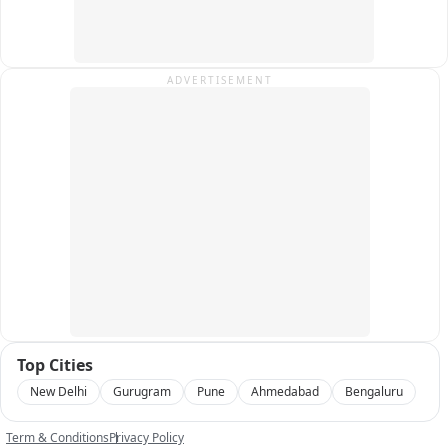
कभी भी केजरीवाल साइन नहीं करते थे

उनके मंत्री करते थे इस लिए केजरीवाल जेल नहीं जाते थे उनके मंत्री जाते 
ADVERTISEMENT
थे।

LNJP अस्पताल में बार बार सतेंद्र जैन जा कर विजिट करते थे

अपनी मन मर्जी का सिक्का आर्किटेक रखा

आज वहां बेड का 33 लाख पर बेड का कॉस्ट बढ़ कर 72 लाख हो गया

मगर उस बिल्डिंग की सॉइल टेस्टिंग कभी नहीं होती थी

CAG ने बार बार सवाल उठाया है केजरीवाल सरकार ने दिल्ली का पैसा लूट

Top Cities
हज़ारों करोड़ों का घोटाला हुआ

New Delhi
Gurugram
Pune
Ahmedabad
Bengaluru
अगर सही से काम हुआ होता तो इसी रिपोर्ट में कई पैसा सरकार का बच 
Term & Conditions
Privacy Policy