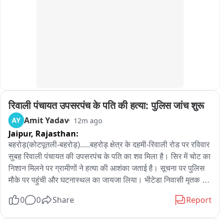
वह अपना E WAY BIL जारी करते रहे

68,680 करोड़ 

4 हजार 76 जो नॉन टैक्स पेयर्स फ़ाइल्स थे उन्होंने भी 11,635 करोड़ के 
ईवे बिल बनाए

यह सब केजरीवाल सरकार की नाक के नीचे हो रहा था

रिवाली पंचायत उपसरपंच के पति की हत्या: पुलिस जांच शुरू
Amit Yadav
AY
12m ago
यह CAG की दूसरी सबसे बड़ी फाइंडिंग थी

Jaipur,
Rajasthan:
उसके बाद बार बार टैक्स चोरी हो रहा है

बहरोड़(कोटपूतली-बहरोड़).....बहरोड़ क्षेत्र के दहमी-रिवाली रोड पर रविवार 
सुबह रिवाली पंचायत की उपसरपंच के पति का शव मिला है। सिर में चोट का 
मगर उसके ऊपर भी सरकार कभी कार्रवाई नहीं करती थी

निशान मिलने पर ग्रामीणों ने हत्या की आशंका जताई है। सूचना पर पुलिस 
मौके पर पहुंची और घटनास्थल का जायजा लिया। भीटेडा निवासी मृतक 
6 करोड़ 10 लाख ईवे बिल जो बने

उपदेश यादव की पत्नी बबिता यादव रिवाली पंचायत की उपसरपंच है। उपदेश 
0
0
Share
Report
आरओ वाटर सप्लाई का काम करते थे। घटना की सूचना मिलते ही बड़ी 
उसमें केवल 0.1% ही कार्रवाई की गई

संख्या में ग्रामीण मौके पर जमा हो गए। सूचना के बाद बहरोड़ थानाधिकारी 