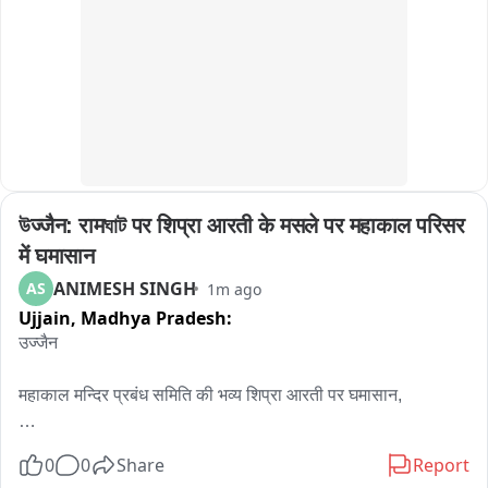
सीसीटीव्ही कॅमेऱ्यात कैद
উज्जैन: रामঘাট पर शिप्रा आरती के मसले पर महाकाल परिसर 
में घमासान
ANIMESH SINGH
AS
1m ago
Ujjain,
Madhya Pradesh:
उज्जैन

महाकाल मन्दिर प्रबंध समिति की भव्य शिप्रा आरती पर घमासान,

कांग्रेस नेत्री के पति पण्डे राजेश त्रिवेदी के नेतृत्व में नदी के पंडो के एक गुट 
0
0
Share
Report
ने किया विरोध प्रदर्शन,
