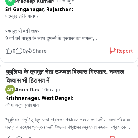
Pradeep Kumar
PK
10m ago
Sri Ganganagar,
Rajasthan:
पदमपुर,श्रीगंगानगर

पदमपुर से बड़ी खबर,

9 वर्ष की मासूम के साथ दुष्कर्म के प्रयास का मामला,

सर्व समाज के लोगों ने उपखंड कार्यालय पर किया प्रदर्शन,

0
0
Share
Report
आरोपी पर सख्त कार्रवाई करने सिंथेटिक नशे पर अंकुश लगाने की मांग की,

बड़ी संख्या मे सर्व समाज के लोगों ने SDM राजेंद्र कुमार को सोपा ज्ञापन
धुबुलिया के तृणमूल नेता उज्ज्वल विश्वास गिरफ्तार, नजरुल 
विश्वास भी हिरासत में
Anup Das
AD
10m ago
Krishnanagar,
West Bengal:
নদীয়া অনুপ কুমার দাস

*ধুবুলিয়ার দাপুটে তৃণমূল নেতা, প্রাক্তন পঞ্চায়েত প্রধান তথা নদীয়া জেলা পরিষদের 
সদস্য ও রাজ্যের প্রাক্তন মন্ত্রী উজ্জ্বল বিশ্বাসের স্নেহধন্য নজরুল বিশ্বাস কে 
ধaubুলিয়া থানা আদালতে পাঠালো।*
