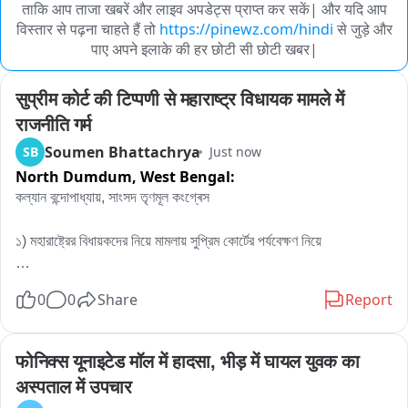
ताकि आप ताजा खबरें और लाइव अपडेट्स प्राप्त कर सकें| और यदि आप
विस्तार से पढ़ना चाहते हैं तो
https://pinewz.com/hindi
से जुड़े और
पाए अपने इलाके की हर छोटी सी छोटी खबर|
सुप्रीम कोर्ट की टिप्पणी से महाराष्ट्र विधायक मामले में 
राजनीति गर्म
Soumen Bhattachrya
SB
Just now
North Dumdum,
West Bengal:
কল্যান বন্দোপাধ্যায়, সাংসদ তৃণমূল কংগ্ৰেস

১) মহারাষ্ট্রের বিধায়কদের নিয়ে মামলায় সুপ্রিম কোর্টের পর্যবেক্ষণ নিয়ে

সুভাষ দেশাইয়ের কেসেই বলে দেওয়া ছিল যে লেজিসলেটিভ পার্টির ইচ্ছাটাই আসল নয় 
0
0
Share
Report
পলিটিকাল পার্টির ইচ্ছাটাই আসল। লেজিসেটিভ পার্টির লিডারের কাজ হচ্ছে 
পলিটিক্যাল পার্টির যে ডিসিশন সেটাকে কার্যকর করা। নিজস্ব কোন ডিসিশন নেই 
কারণ এ বিধায়করা জিতে আছে পার্টির নাম করে পার্টির এজেন্ডা থাকে তার ভিত্তিতে 
फोनिक्स यूनाइटेड मॉल में हादसा, भीड़ में घायल युवक का 
জিতে আসে। 

अस्पताल में उपचार