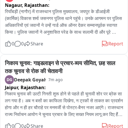
Nagaur,
Rajasthan:
है।
रियाँबड़ी (नागौर) में राजस्थान पुलिस मुख्यालय, जयपुर के डीआईजी 
(कार्मिक) विकास शर्मा जसनगर पुलिस थाने पहुंचे। उनके आगमन पर पुलिस 
अधिकारियों एवं जवानों ने उन्हें गार्ड ऑफ ऑनर देकर सम्मानपूर्वक स्वागत 
किया। पुलिस जवानों ने अनुशासित परेड के साथ सलामी दी और पूरे 
कार्यक्रम का आयोजन गरिमामय वातावरण में संपन्न हुआ।

0
0
Share
Report
इस अवसर पर डीआईजी विकास शर्मा ने जसनगर पुलिस थाने को गोद लेने 
की घोषणा की। उन्होंने कहा कि थाने को आधुनिक सुविधाओं से सुसज्जित 
निकाय चुनाव: गाइडलाइन से प्रचार-व्यय सीमित, छह साल 
कर एक आदर्श पुलिस थाना बनाया जाएगा। साथ ही पुलिसकर्मियों के लिए 
तक चुनाव से रोक की चेतावनी
बेहतर कार्य वातावरण और आमजन को अधिक सुविधाजनक एवं पारदर्शी 
Deepak Goyal
DG
7m ago
पुलिस सेवाएं उपलब्ध कराने पर जोर दिया। उन्होंने कहा कि पुलिस और 
Jaipur,
Rajasthan:
जनता के बीच विश्वास एवं समन्वय को मजबूत करना समय की आवश्यकता 
है।

निकाय चुनाव की उल्टी गिनती शुरू होने से पहले ही चुनावी शोर पर ब्रेक सा 
लग गया है। अब न बसों का काफिला दिखेगा, न ट्रकों से ताकत का प्रदर्शन 
इस दौरान मेड़ता पुलिस उपाधीक्षक (डीवाईएसपी) रामकरण सिंह मलिंडा, 
होगा और न ही हर चौराहे पर मनमर्जी से पोस्टर-बैनर नजर आएंगे। राजस्थान 
जसनगर थाना प्रभारी भारमल चौधरी सहित पुलिस विभाग के अन्य अधिकारी 
राज्य निर्वाचन आयोग ने चुनाव प्रचार के लिए सख्त नियम लागू कर दिए हैं। 
एवं कर्मचारी उपस्थित रहे। सभी अधिकारियों ने डीआईजी विकास शर्मा का 
प्रत्याशी कितने वाहन चला सकेगा, लाउडस्पीकर कब बजेगा, पोस्टर कहां 
0
0
Share
Report