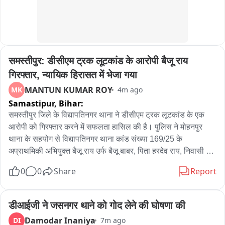
समस्तीपुर: डीसीएम ट्रक लूटकांड के आरोपी बैजू राय 
गिरफ्तार, न्यायिक हिरासत में भेजा गया
MANTUN KUMAR ROY
MK
4m ago
Samastipur,
Bihar:
समस्तीपुर जिले के विद्यापतिनगर थाना ने डीसीएम ट्रक लूटकांड के एक 
आरोपी को गिरफ्तार करने में सफलता हासिल की है। पुलिस ने मोहनपुर 
थाना के सहयोग से विद्यापतिनगर थाना कांड संख्या 169/25 के 
अप्राथमिकी अभियुक्त बैजू राय उर्फ बैजू बाबर, पिता हरदेव राय, निवासी 
ग्राम डुमरी दक्षिणी, थाना मोहनपुर, जिला समस्तीपुर को गिरफ्तार किया। 
0
0
Share
Report
पुलिस के अनुसार गिरफ्तार अभियुक्त 9 नवंबर 2025 को हुए डीसीएम ट्रक 
लूटकांड में वांछित था और लंबे समय से फरार चल रहा था। गुप्त सूचना के 
आधार पर विद्यापतिनगर थाना एवं मोहनपुर थाना की संयुक्त कार्रवाई में उसे 
डीआईजी ने जसनगर थाने को गोद लेने की घोषणा की
गिरफ्तार किया गया। घटना के संबंध में सर्किल इंस्पेक्टर पिंकी प्रसाद का 
Damodar Inaniya
DI
7m ago
कहना है कि गिरफ्तार अभियुक्त को न्यायिक हिरासत में जेल भेज दिया गया 