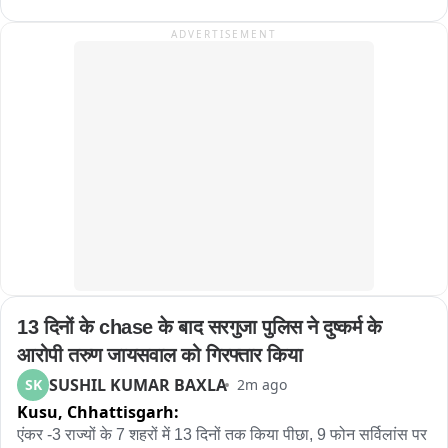
দোষ দিচ্ছি না। কিন্তু এই সমস্ত লোভী লোকেরা এই কুড়িটা। যাদের কুড়িটা লোক 
ADVERTISEMENT
নেই পাড়াতে এই কুড়িটা লোকের বাই ইলেকশন করে দেখিয়ে দেবো আমি।
13 दिनों के chase के बाद सरगुजा पुलिस ने दुष्कर्म के 
आरोपी तरुण जायसवाल को गिरफ्तार किया
SUSHIL KUMAR BAXLA
SK
2m ago
Kusu,
Chhattisgarh:
एंकर -3 राज्यों के 7 शहरों में 13 दिनों तक किया पीछा, 9 फोन सर्विलांस पर 