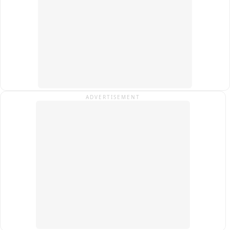
शुरू की जाएं और पूरे प्रोजेक्ट के लिए समयसीमा तय की जाए.

कार्यकर्ताओं ने चेतावनी दी है कि यदि जल्द निर्णय नहीं लिया गया, तो वे 
संवैधानिक दायरे में रहकर बड़ा जन-आंदोलन करेंगे.

फिलहाल इस पूरे घटनाक्रम का वीडियो सोशल मीडिया पर वायरल हो रहा है 
और क्षेत्र में राजनैतिक चर्चा का विषय बना हुआ है.
ADVERTISEMENT