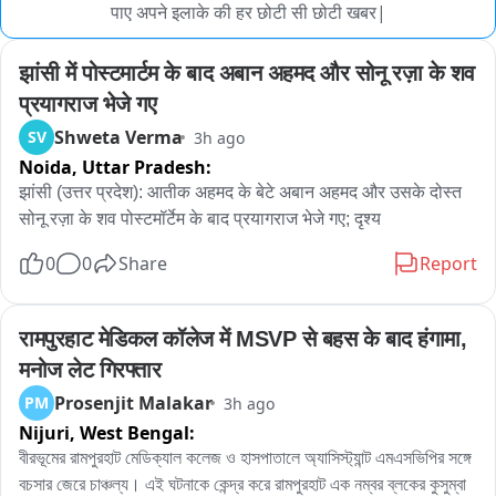
पाए अपने इलाके की हर छोटी सी छोटी खबर|
झांसी में पोस्टमार्टम के बाद अबान अहमद और सोनू रज़ा के शव 
प्रयागराज भेजे गए
Shweta Verma
SV
3h ago
Noida,
Uttar Pradesh:
झांसी (उत्तर प्रदेश): आतीक अहमद के बेटे अबान अहमद और उसके दोस्त 
सोनू रज़ा के शव पोस्टमॉर्टेम के बाद प्रयागराज भेजे गए; दृश्य
0
0
Share
Report
रामपुरहाट मेडिकल कॉलेज में MSVP से बहस के बाद हंगामा, 
मनोज लेट गिरफ्तार
Prosenjit Malakar
PM
3h ago
Nijuri,
West Bengal:
বীরভূমের রামপুরহাট মেডিক্যাল কলেজ ও হাসপাতালে অ্যাসিস্ট্যান্ট এমএসভিপির সঙ্গে 
বচসার জেরে চাঞ্চল্য। এই ঘটনাকে কেন্দ্র করে রামপুরহাট এক নম্বর ব্লকের কুসুম্বা 