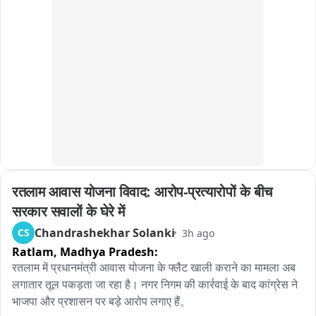
प्रशासन और BRO की टीम लगातार मार्ग सुचारू करने के प्रयास में जुटी 
हुई है, लेकिन हाईवे कब तक खुलेगा, इस पर अभी कुछ भी कह पाना मुश्किल 
है।
रतलाम आवास योजना विवाद: आरोप-प्रत्यारोपों के बीच 
सरकार सवालों के घेरे में
Chandrashekhar Solanki
CS
3h ago
Ratlam,
Madhya Pradesh:
रतलाम में प्रधानमंत्री आवास योजना के फ्लैट खाली कराने का मामला अब 
लगातार तूल पकड़ता जा रहा है। नगर निगम की कार्रवाई के बाद कांग्रेस ने 
भाजपा और प्रशासन पर बड़े आरोप लगाए हैं。
