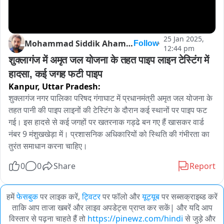
25 Jan 2025,
Mohammad Siddik Ahamad
Follow
12:44 pm
शुक्लागंज में अमृत जल योजना के तहत पाइप लाइन टेस्टिंग में 
हादसा, कई जगह फटी पाइप
Kanpur,
Uttar Pradesh:
शुक्लागंज नगर पालिका परिषद गंगाघाट में प्रधानमंत्री अमृत जल योजना के 
तहत पानी की पाइप लाइनों की टेस्टिंग के दौरान कई स्थानों पर पाइप फट 
गई। इस हादसे से कई जगहों पर खतरनाक गड्ढे बन गए हैं खासकर वार्ड 
नंबर 9 मंशुखखेड़ा में। प्रशासनिक अधिकारियों को स्थिति की गंभीरता का 
तुरंत समाधान करना चाहिए।
0
0
Share
Report
हमें
फेसबुक
पर लाइक करें,
ट्विटर
पर फॉलो और
यूट्यूब
पर सब्सक्राइब्ड करें
ताकि आप ताजा खबरें और लाइव अपडेट्स प्राप्त कर सकें| और यदि आप
विस्तार से पढ़ना चाहते हैं तो
https://pinewz.com/hindi
से जुड़े और