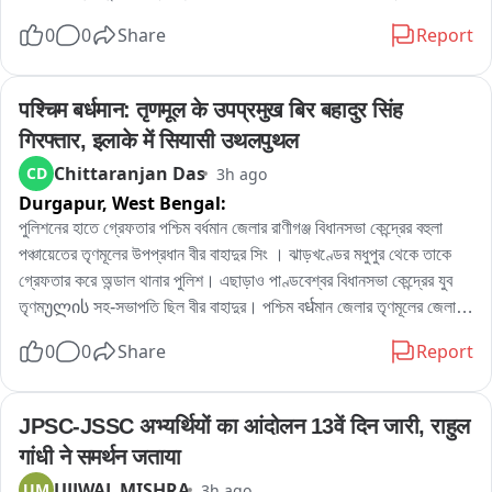
বিল্ডারদের লাগামছাড়া কাজের জেরে সাধারণ মানুষের যাতায়াত মারাত্মকভাবে ব্যাহত 
0
0
Share
Report
হচ্ছে, বাড়ছে দুর্ঘটনার আশঙ্কাও। বিষয়টি নিয়ে পুরসভায় লিখিত অভিযোগ জমা 
দেওয়ার পাশাপাশি প্রশাসনের হস্তক্ষেপের দাবি জানিয়েছেন তাঁরা。

এলাকার বিজেপি কর্মী রোহিত দে জানান, এলাকাবাসীর অভিযোগের ভিত্তিতেই তাঁরা 
पश्चिम बर्धमान: तृणमूल के उपप्रमुख बिर बहादुर सिंह 
পুরসভায় স্মারকলিপি জমা দিয়েছেন। তাঁর দাবি, নির্মাণসামগ্রী মাসের পর মাস রাস্তার 
गिरफ्तार, इलाके में सियासी उथलपुथल
উপর পড়ে থাকায় রাস্তা কার্যত সরু হয়ে গিয়েছে। বর্ষাকালে বালি ও অন্যান্য সামগ্রী 
Chittaranjan Das
CD
3h ago
নিকাশি ব্যবস্থা আটকে দিচ্ছে, ফলে জল জমার সমস্যাও বাড়ছে। রাতের অন্ধকারে 
Durgapur,
West Bengal:
ভারী ডাম্পার ও লরিতে মালপত্র নামানোর ফলে রাস্তারও ক্ষতি হচ্ছে বলে অভিযোগ 
করেন তিনি। প্রশাসনের তরফে প্রয়োজনীয় ব্যবস্থা নেওয়ার দাবি জানিয়ে তিনি 
পুলিশনের হাতে গ্রেফতার পশ্চিম বর্ধমান জেলার রাণীগঞ্জ বিধানসভা কেন্দ্রের বহুলা 
বলেন, আইনি পথেই এই সমস্যার সমাধান চান তাঁরা。

পঞ্চায়েতের তৃণমূলের উপপ্রধান বীর বাহাদুর সিং । ঝাড়খণ্ডের মধুপুর থেকে তাকে 
অন্যদিকে আর এক বিজেপি কর্মী অভিজিৎ বিশ্বাসের অভিযোগ, দীর্ঘদিন ধরে এই 
গ্রেফতার করে অন্ডাল থানার পুলিশ। এছাড়াও পাণ্ডবেশ্বর বিধানসভা কেন্দ্রের যুব 
পরিস্থিতি চললেও কোনও কার্যকর পদক্ষেপ নেওয়া হয়নি। তাঁর দাবি, নির্মাণস্থলে বড় 
তৃণমულის সহ-সভাপতি ছিল বীর বাহাদুর। পশ্চিম বर्धমান জেলার তৃণমূলের জেলা 
বড় কাঠের বোর্ড ও পেরেক ছড়িয়ে থাকায় শিশু-সহ পথচলতি মানুষের আহত হওয়ার 
সভাপতিপত্তি তথা পাণ্ডবেশ্বরের তৃণমূল প্রার্থী নরেন্দ্রনাথ চক্রবর্তীর খাস লোক 
0
0
Share
Report
আশঙ্কা রয়েছে। নিত্যদিন ছোটখাটো দুর্ঘটনাও ঘটছে। 그는 অভিযোগ করেন, 
বলেও পরিচিত ছিল এই বীর বাহাদুর। এলাকায় সন্ত্রাস তোলাবাজি সহ একাধিক 
অতীতে প্রভাবশালীদের মদতে এই ধরনের অনিয়ম চলেছে। বর্তমান প্রশাসনের কাছে 
অভিযোগে গ্রেফতার এই বীর বাহাদুর。
দ্রুত ব্যবস্থা নিয়ে রাস্তা দখলমুক্ত ও নিরাপদ করার আবেদন জানান তিনি。

JPSC-JSSC अभ्यर्थियों का आंदोलन 13वें दिन जारी, राहुल 
বিজেপির দাবি, রাস্তা থেকে অবিলম্বে নির্মাণসামগ্রী সরিয়ে স্বাভাবিক যান চলাচল 
गांधी ने समर्थन जताया
নিশ্চিত করতে হবে এবং ভবিষ্যতে যাতে জনসাধারণের ভোগান্তি না হয়, সে বিষয়ে 
UJJWAL MISHRA
UM
3h ago
প্রশাসনকে কড়া নজরদারি করতে হবে。
