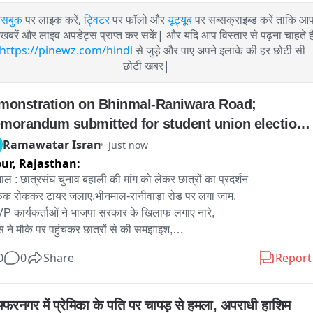
ेसबुक
पर लाइक करें,
ट्विटर
पर फॉलो और
यूट्यूब
पर सब्सक्राइब्ड करें ताकि आ
खबरें और लाइव अपडेट्स प्राप्त कर सकें| और यदि आप विस्तार से पढ़ना चाहते है
https://pinewz.com/hindi
से जुड़े और पाए अपने इलाके की हर छोटी सी
छोटी खबर|
monstration on Bhinmal-Raniwara Road; 
morandum submitted for student union elections 
toration.
Ramawatar Isran
Just now
pur,
Rajasthan:
ाल : छात्रसंघ चुनाव बहाली की मांग को लेकर छात्रों का प्रदर्शन

फिक रोककर टायर जलाए,भीनमाल-रानीवाड़ा रोड पर लगा जाम,

 कार्यकर्ताओं ने भाजपा सरकार के खिलाफ लगाए नारे,

स ने मौके पर पहुंचकर छात्रों से की समझाइश,

लदार रूपाराम ने छात्रों को कॉलेज परिसर पहुंचाया,

0
0
Share
Report
ज प्रशासन को छात्रसंघ चुनाव बहाली को लेकर सौंपा ज्ञापन。

र-भीनमाल

फ्फरनगर में प्रेमिका के पति पर चापड़ से हमला, अपराधी हाशिम 