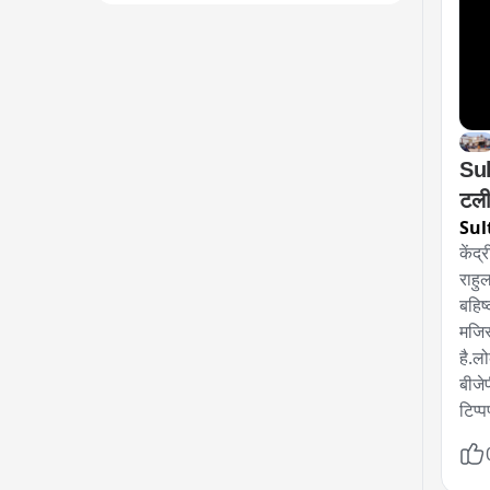
Sult
टली
Sul
केंद्
राहु
बहिष
मजिस
है.लो
बीजेप
टिप्