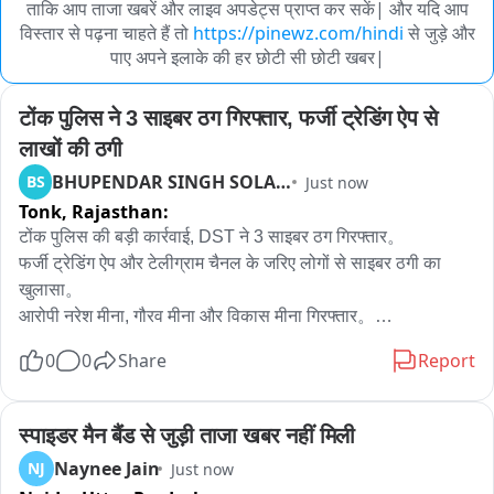
ताकि आप ताजा खबरें और लाइव अपडेट्स प्राप्त कर सकें| और यदि आप
विस्तार से पढ़ना चाहते हैं तो
https://pinewz.com/hindi
से जुड़े और
पाए अपने इलाके की हर छोटी सी छोटी खबर|
टोंक पुलिस ने 3 साइबर ठग गिरफ्तार, फर्जी ट्रेडिंग ऐप से 
लाखों की ठगी
BHUPENDAR SINGH SOLANKI
BS
Just now
Tonk,
Rajasthan:
टोंक पुलिस की बड़ी कार्रवाई, DST ने 3 साइबर ठग गिरफ्तार。

फर्जी ट्रेडिंग ऐप और टेलीग्राम चैनल के जरिए लोगों से साइबर ठगी का 
खुलासा。

आरोपी नरेश मीना, गौरव मीना और विकास मीना गिरफ्तार。

मोटे मुनाफे का लालच देकर निवेश के नाम पर करते थे ठगी。

0
0
Share
Report
आरोपियों से 4 मोबाइल, 2 फर्जी सिम, 2 बोलेरो और 1 स्कूटी जब्त。

NCRP पोर्टल पर आरोपियों के खिलाफ 8 साइबर ठगी की शिकायतें दर्ज。

फर्जी खातों में ट्रांसफर कराते थे ठगी की रकम, लाखों के लेन-देन की 
स्पाइडर मैन बैंड से जुड़ी ताजा खबर नहीं मिली
आशंका。

Naynee Jain
NJ
Just now
SP रोशन मीना के निर्देशन में DST व अलीगढ़ थाना की संयुक्त कार्रवाई。
