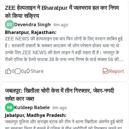
कार्यकर्ता मौजूद रहे।
ZEE हेल्पलाइन ने Bharatpur में जलभराव हल कर निगम 
को किया सक्रिय
Devendra Singh
DS
6m ago
Bharatpur,
Rajasthan:
ZEE NEWS की हेल्पलाइन एक बार फिर लोगों के लिए वरदान साबित हुई 
है। सरकारी दफ्तरों के चक्कर काटकर जो लोग परेशान होकर थक गए थे 
उनके लिए ZEE NEWS की हेल्प लाइन ने बड़ी राहत दी है। भरतपुर के 
रीको एरिया के रेलवे फाटक 38 के पास नगर निगम के वार्ड संख्या 56 की 
गली नंबर 4 सिमको कॉलोनी के लोग जलभराव की समस्या से जूझ रहे थे। 
0
0
Share
Report
अपनी शिकायत को लेकर वे पीडब्ल्यूडी, नगर निगम, कलेक्ट्रेट सहित सभी 
जा चुके थे लेकिन उन्हें राहत नहीं मिल पा रही थी। 12 परिवार प्रमुख रूप 
से परेशान थे। इसके बाद पीड़ित पक्ष ने ZEE HELPLINE से सम्पर्क कर 
जबलपुर: खितौला चोरी केस में तीन गिरफ्तार, जेवर-नगदी 
अपनी समस्या से अवगत कराया। ZEE HELPLINE की टीम ने समस्या 
समेत कार जब्त
को वेरिफाई कर उसके निदान के लिए नगर निगम कमिश्नर श्रवण बिशनोई से 
Kuldeep Babele
KB
6m ago
सम्पर्क किया। ZEE HELPLINE के दखल के बाद निगम कमिश्नर श्रवण 
Jabalpur,
Madhya Pradesh:
बिशनोई ने मौके का खुद निरीक्षण किया और फ्लाई ओवर बनाने वाली कंपनी 
से संपर्क किया और जलभराव की समस्या से निजात दिलाने के लिए अंडर 
जबलपुर पुलिस और क्राइम ब्रांच की टीम ने थाना खितौला अंतर्गत हुई चोरी 
ग्राउंड पाइप डलवाया, जिससे गली से पानी निकलवाया। पहले लोग इसी 
का खुलासा किया है मामले में पुलिस ने तीन आरोपियों को गिरफ्तार करते हुए 