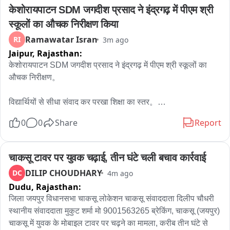
केशोरायपाटन SDM जगदीश प्रसाद ने इंद्रगढ़ में पीएम श्री 
ने स्वतंत्रता संग्राम के दौरान करोड़ों भारतीयों में राष्ट्र्भक्ति, त्याग और 
হয়েছিল এই ওসির বিরুদ্ধে রিপিটিশন করে এই ওসিকে কলকাতা হাইকোর্টে নিয়ে গিয়ে 
बलिदान की भावना का संचार किया तथा आज भी यह नई पीढ़ी को देश के 
এর উর্দি যদি না খুলিয়েছি তাহলে আমরা ধরে নেব আমাদের যোগ্যতা নেই।"

स्कूलों का औचक निरीक्षण किया
गौरवशाली इतिहास से जुड़ने की प्रेरणा देता है।
Ramawatar Isran
RI
3m ago
এদিন বিকেলে বহু সিপিআইএম কর্মী সমর্থক মিছিলে অংশগ্রহণ করেছিল।
Jaipur,
Rajasthan:
केशोरायपाटन SDM जगदीश प्रसाद ने इंद्रगढ़ में पीएम श्री स्कूलों का 
औचक निरीक्षण。

विद्यार्थियों से सीधा संवाद कर परखा शिक्षा का स्तर。

0
0
Share
Report
बालिका स्कूल में अधिकारी ने खुद पढ़ाया विज्ञान का पाठ。

दसवीं के छात्र नहीं कर पाए पहली-दूसरी कक्षा स्तर के गणित के सवाल。

चाकसू टावर पर युवक चढ़ाई, तीन घंटे चली बचाव कार्रवाई
DILIP CHOUDHARY
DC
4m ago
प्रधानाचार्य को गणित और अंग्रेजी विषय में विशेष सुधार के निर्देश。
Dudu,
Rajasthan:
जिला जयपुर विधानसभा चाकसू लोकेशन चाकसू संवाददाता दिलीप चौधरी 
स्थानीय संवाददाता मुकुट शर्मा मो 9001563265 ब्रेकिंग, चाकसू (जयपुर) 
चाकसू में युवक के मोबाइल टावर पर चढ़ने का मामला, करीब तीन घंटे से 