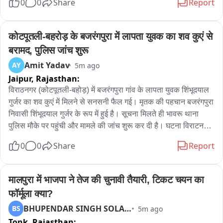
0
0
Share
Report
देहात के कार्यकर्ताओं को दिया गया वार्ड प्रभारी का जिम्मा 

वार्ड के प्रभारी 

नगर परिषद क्षेत्र में 45-वार्ड प्रभारी 45 सह प्रभारी बनाये 

कोटपूतली-बहरोड़ के बजरंगपुरा में लापता युवक का शव कुएं से 
45 वार्डो में संयोजक और सह संयोजक बनाये 

बरामद, पुलिस जांच शुरू
Amit Yadav
AY
5m ago
भाजपा ने निकाय चुनाव में जीत सुनिश्चित करने के लक्ष्य के साथ तैयारियां 
Jaipur,
Rajasthan:
शुरू कर दी हैं।

विराठनगर (कोटपूतली-बहोड़) में बजरंगपुरा गांव के लापता युवक शिंभूदयाल 
बाइट रामलाल शर्मा मुख्य प्रवक्ता भाजपा
गुर्जर का शव कुएं में मिलने से सनसनी फैल गई। मृतक की पहचान बजरंगपुरा 
निवासी शिंभूदयाल गुर्जर के रूप में हुई है। सूचना मिलते ही भावरू थाना 
पुलिस मौके पर पहुंची और मामले की जांच शुरू कर दी है। घटना विराटनगर 
क्षेत्र के बजरंगपुरा गांव की है। गुरुवार सुबह मृतक के परिजनों ने भाबरू थाने 
0
0
Share
Report
में लापता होने की सूचना दी थी। इसी दौरान गांव के एक कुएं में युवक का शव 
मिलने की सूचना मिली। ग्रामीणों की भारी भीड़ मौके पर जमा हो गई और गांव 
में सनसनी फैल गई। सूचना पर थाना अधिकारी प्रदीप सिंह पुलिस जाब्ते के 
मालपुरा में भाजपा ने तेज की चुनावी तैयारी, टिकट चयन का 
साथ मौके पर पहुंचे। पुलिस ने ग्रामीणों की सहायता से शव को कुएं से बाहर 
फॉर्मूला क्या?
निकलवाया और मौके का निरीक्षण किया। थानाधिकारी प्रदीप सिंह ने 
BHUPENDAR SINGH SOLANKI
BS
5m ago
बताया कि मृतक के परिजनों ने सुबह लापता होने की सूचना दी थी। बाद में 
Tonk,
Rajasthan:
युवक का शव गांव के कुएं में मिला। फिलहाल पुलिस ने शव को कब्जे में लेकर 