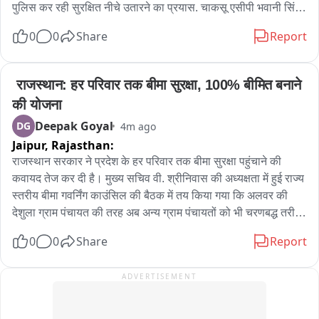
पुलिस कर रही सुरक्षित नीचे उतारने का प्रयास. चाकसू एसीपी भवानी सिंह, 
सीआई मनोहर लाल कर रहे समझाइस. सिविल डिफेंस, दमकल और एम्बुलेंस 
0
0
Share
Report
मौके पर तैनात, टावर के नीचे लगाया जाल. पुलिस ने युवक से मोबाइल पर 
की बात, प्रेम प्रसंग से जुड़ा बताया जा रहा मामला, निवाई थाना क्षेत्र के 
राहौली गांव निवासी बताया जा रहा युवक
 राजस्थान: हर परिवार तक बीमा सुरक्षा, 100% बीमित बनाने 
की योजना
Deepak Goyal
DG
4m ago
Jaipur,
Rajasthan:
राजस्थान सरकार ने प्रदेश के हर परिवार तक बीमा सुरक्षा पहुंचाने की 
कवायद तेज कर दी है। मुख्य सचिव वी. श्रीनिवास की अध्यक्षता में हुई राज्य 
स्तरीय बीमा गवर्निंग काउंसिल की बैठक में तय किया गया कि अलवर की 
देशुला ग्राम पंचायत की तरह अब अन्य ग्राम पंचायतों को भी चरणबद्ध तरीके 
से 100 प्रतिशत बीमित बनाया जाएगा। बैठक में "इंश्योरेंस फॉर ऑल 
0
0
Share
Report
2047" विजन को लेकर समीक्षा की गई। मुख्य सचिव ने बीमा कंपनियों और 
संबंधित एजेंसियों से कहा कि वे केवल लक्ष्य पूरे करने तक सीमित न रहें, 
ADVERTISEMENT
बल्कि ज्यादा से ज्यादा परिवारों को सामाजिक सुरक्षा योजनाओं से जोड़ें। 
इसके लिए पंचायत स्तर तक विशेष अभियान चलाने और पंचायती राज विभाग 
के साथ नियमित समन्वय करने के निर्देश दिए गए। बैठक में यह भी माना गया 