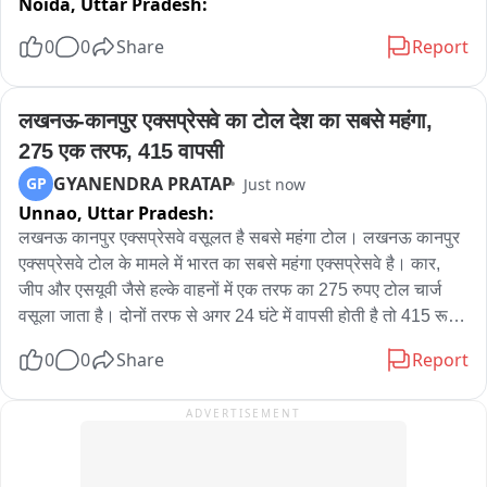
Noida,
Uttar Pradesh:
साइबर ठगी के खिलाफ टोंक पुलिस का अभियान लगातार जारी。
0
0
Share
Report
लखनऊ-कानपुर एक्सप्रेसवे का टोल देश का सबसे महंगा, 
275 एक तरफ, 415 वापसी
GYANENDRA PRATAP
GP
Just now
Unnao,
Uttar Pradesh:
लखनऊ कानपुर एक्सप्रेसवे वसूलत है सबसे महंगा टोल। लखनऊ कानपुर 
एक्सप्रेसवे टोल के मामले में भारत का सबसे महंगा एक्सप्रेसवे है। कार, 
जीप और एसयूवी जैसे हल्के वाहनों में एक तरफ का 275 रुपए टोल चार्ज 
वसूला जाता है। दोनों तरफ से अगर 24 घंटे में वापसी होती है तो 415 रूपये 
टोल कटता है। पूरे भारत देश में इतना महंगा टोल किसी भी सड़क पर नहीं 
0
0
Share
Report
वसूला जाता ना ही किसी हाईवे पर और ना ही किसी एक्सप्रेस वे पर。
ADVERTISEMENT