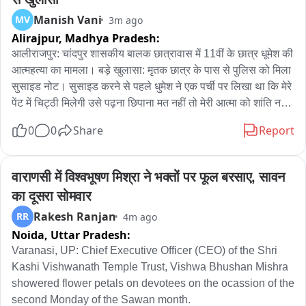
स्थित हरिगिरि धाम पहुंचेंगे, जहां बाबा भोलेनाथ का जलाभिषेक कर अपनी 
Manish Vani
MV
3m ago
मनोकामना पूरी होने की प्रार्थना करेंगे।शिवभक्तों की सुविधा को देखते हुए 
Alirajpur,
Madhya Pradesh:
यात्रा मार्ग में जगह-जगह पानी, शरबत और अन्य जरूरी सुविधाओं की 
व्यवस्था की गई है। सुरक्षा और श्रद्धालुओं की सुविधा को लेकर भी प्रशासन 
आलीराजपुर: चांदपुर शासकीय बालक छात्रावास में 11वीं के छात्र धूमेश की 
और स्थानीय लोगों की ओर से इंतजाम किए गए हैं।सिमरिया धाम से लेकर 
आत्महत्या का मामला। बड़े खुलासा: मृतक छात्र के पास से पुलिस को मिला 
यात्रा मार्ग तक चारों ओर हर-हर महादेव और बोल बम के जयकारों से पूरा 
सुसाइड नोट। सुसाइड करने से पहले धुमेश ने एक पर्ची पर लिखा था कि मेरे 
माहौल भक्तिमय बना हुआ है। श्रद्धालुओं में खासा उत्साह है और बड़ी संख्या 
पेंट में चिट्ठी मिलेगी उसे पढ़ना छिपाना मत नहीं तो मेरी आत्मा को शांति नहीं 
में कांवरिया बाबा के दरबार में जल चढ़ाने के लिए रवाना हो रहे हैं।आज सावन 
मिलेगी, मेरी आत्मा हॉस्टल में रह जाएगी, पुलिस को तलाशी के दौरान एक पेज 
0
0
Share
Report
की दूसरी सोमवारी है। हम लोग सिमरिया धाम से गंगाजल लेकर पैदल 65 
का सुसाइड नोट मृतक के पेट के जेब से मिला। थाना प्रभारी ने विधायक के 
किलोमीटर की यात्रा कर हरिगिरि धाम जाएंगे और बाबा भोलेनाथ का 
सामने पड़ा सुसाइड नोट। गंभीर आरोप: सुसाइड नोट में शिक्षक रमेश और 
जलाभिषेक करेंगे। बाबा से अपनी मनोकामना पूरी होने की प्रार्थना करेंगे।
दिनेश पर प्रताड़ना का आरोप, लिखा— "दोनों शिक्षक जीने नहीं दे रहे।" 
वाराणसी में विश्वभूषण मिश्रा ने भक्तों पर फूल बरसाए, सावन 
सिमरिया गंगा धाम में उमड़ी श्रद्धालुओं की भीड़ और हर-हर महादेव के 
दोनों शिक्षकों को आई हेट सर लिखा। भावुक बातें: सुसाइड नोट में भाई, मां-
का दूसरा सोमवार
जयघोष से पूरा इलाका भक्तिमय नजर आ रहा है। गंगाजल लेकर हजारों 
बाप और मीनाक्षी नामक लड़की का उल्लेख। सुसाइड नोट में मीनाक्षी नाम की 
Rakesh Ranjan
RR
4m ago
शिवभक्त अब 65 किलोमीटर की पैदल यात्रा पर निकल चुके हैं और इनका 
लड़की को बताया पत्नी। सुसाइड नोट में मीनाक्षी नाम की लड़की को बताया 
Noida,
Uttar Pradesh:
अगला पड़ाव गढ़पुरा का हरिगिरि धाम है, जहां बाबा भोलेनाथ का जलाभिषेक 
पत्नी। पुलिस कार्रवाई: पुलिस ने सुसाइड नोट जब्त कर जांच शुरू की。
किया जाएगा。
Varanasi, UP: Chief Executive Officer (CEO) of the Shri 
Kashi Vishwanath Temple Trust, Vishwa Bhushan Mishra 
showered flower petals on devotees on the ocassion of the 
second Monday of the Sawan month.