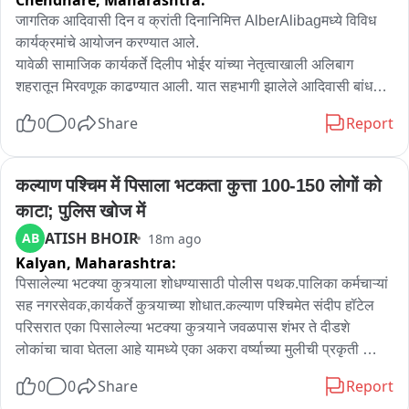
Chendhare,
Maharashtra:
जागतिक आदिवासी दिन व क्रांती दिनानिमित्त AlberAlibagमध्ये विविध 
कार्यक्रमांचे आयोजन करण्यात आले.

यावेळी सामाजिक कार्यकर्ते दिलीप भोईर यांच्या नेतृत्वाखाली अलिबाग 
शहरातून मिरवणूक काढण्यात आली. यात सहभागी झालेले आदिवासी बांधव 
पारंपारिक वाद्यांवर नृत्य करीत होते. काहींनी पारंपारिक वेशभूषा केली होती. 
0
0
Share
Report
माळी समाज हॉलमध्ये या सोहळ्याची सांगता झाली.

आदिवासी समाजाच्या हक्क, संस्कृती आणि सामाजिक प्रश्नांवर यावेळी 
मार्गदर्शन करण्यात आले.
कल्याण पश्चिम में पिसाला भटकता कुत्ता 100-150 लोगों को 
काटा; पुलिस खोज में
ATISH BHOIR
AB
18m ago
Kalyan,
Maharashtra:
पिसालेल्या भटक्या कुत्र्याला शोधण्यासाठी पोलीस पथक.पालिका कर्मचाऱ्यां 
सह नगरसेवक,कार्यकर्ते कुत्र्याच्या शोधात.कल्याण पश्चिमेत संदीप हॉटेल 
परिसरात एका पिसालेल्या भटक्या कुत्र्याने जवळपास शंभर ते दीडशे 
लोकांचा चावा घेतला आहे यामध्ये एका अकरा वर्ष्याच्या मुलीची प्रकृती 
चिंताजनक आहे. पिसालेल्या पांढऱ्या रंगाच्या भटक्या कुत्र्याच्या शोध 
0
0
Share
Report
घेण्यासाठी नगरसेवक व कार्यकर्ते पालिका कर्मचारी व कल्याणच्या खडकपाडा 