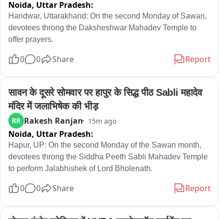
Noida,
Uttar Pradesh:
Haridwar, Uttarakhand: On the second Monday of Sawan, 
devotees throng the Daksheshwar Mahadev Temple to 
offer prayers.
0
0
Share
Report
सावन के दूसरे सोमवार पर हापुर के सिद्ध पीठ Sabli महादेव 
मंदिर में जलाभिषेक की भीड़
Rakesh Ranjan
RR
15m ago
Noida,
Uttar Pradesh:
Hapur, UP: On the second Monday of the Sawan month, 
devotees throng the Siddha Peeth Sabli Mahadev Temple 
to perform Jalabhishek of Lord Bholenath.
0
0
Share
Report