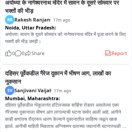
अयोध्या के नागेश्वरनाथ मंदिर में सावन के दूसरे सोमवार पर 
भक्तों की भीड़
Rakesh Ranjan
RR
17m ago
Noida,
Uttar Pradesh:
अयोध्या: सावन के दूसरे सोमवार को नागेश्वरनाथ मंदिर में पूजा करने के लिए 
भक्तों की भीड़ उमड़ी।
0
0
Share
Report
दहिसर पूर्वेकडील गैरेज दुकान में भीषण आग, लाखों का 
नुकसान
Sanjivani Vaijal
SV
17m ago
Mumbai,
Maharashtra:
दहिसर पूर्वेकडील गोकुलानंद हॉटेलजवळ सर्व्हिस रोडवर असलेल्या एका 
गॅरेजच्या दुकानाला भीषण आग लागल्याची घटना समोर आली आहे. आगीने 
काही क्षणांतच रौद्ररूप धारण केल्याने दुकानातील साहित्य जळून खाक 
झाले. आगीची माहिती मिळताच अग्निशमन दलाच्या जवानांनी घटनास्थळी 