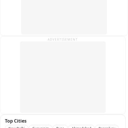
कांवड़ यात्रा में जाति, वर्ग, भाषा और क्षेत्र के भेद गौण हो जाते हैं: सीएम योगी

कांवड़ यात्रा सनातन संस्कृति के समभाव और सामाजिक समरसता का 
जीवंत उदाहरण: योगी

ADVERTISEMENT
तप से चरित्र दमकता है, सेवा से समाज संवरता और एकता से राष्ट्र 
निखरता है: सीएम

दिव्यांग शिवभक्तों का समर्पण देखकर मन श्रद्धा से भर उठता है: योगी

कांवड़ियों की सुविधा और सुरक्षा के लिए यूपी सरकार कृतसंकल्पित: सीएम 
योगी

कांवड़ यात्रा मार्गों पर स्वच्छता, पेयजल और चिकित्सा समेत सभी व्यवस्थाएं 
सुनिश्चित

Top Cities
कांवड़ियों के स्वागत में पुष्पवर्षा, यात्रा मार्गों पर विशेष इंतजाम
