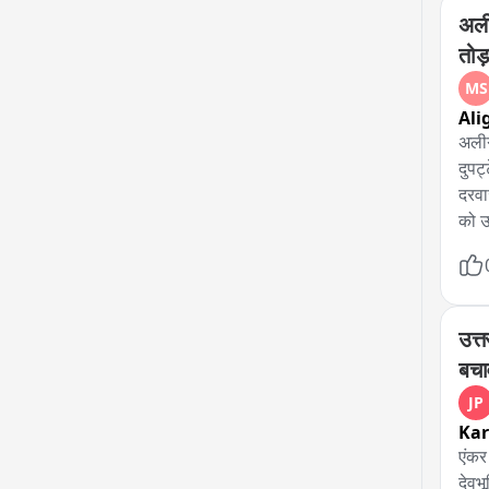
अली
तोड
MS
Ali
अलीग
दुपट
दरवा
को उ
अस्प
पार्
उत्त
बचा
JP
Ka
एंकर

देवभ