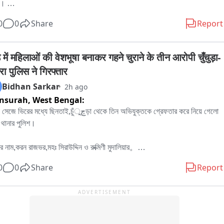
। 

নার প্রতিবাদে বৃহস্পতিবার বেলা বারোটা নাগাদ রামপুরহাট থানায় জমায়েত হন বিজেপির 
0
0
Share
Report
িক নেতৃত্ব ও কর্মীরা। তাঁরা মনোজ লেটকে কোন অভিযোগে আটক করা হয়েছে, সেই বিষয়ে 
ের কাছে জানতে চান। কিছুক্ষণ থানায় আলোচনা চলার পর পরিস্থিতি স্বাভাবিক হয়।পরে 
োজনীয় প্রক্রিয়া সম্পন্ন করে এদিন সকালে বিজেপির বিরোধী দলনেতা মনোজ লেটকে ছেড়ে 
 में महिलाओं की वेशभूषा बनाकर गहने चुराने के तीन आरोपी चुँचुड़ा-
রামপুরহাট থানার পুলিশ।
ा पुलिस ने गिरफ्तार
Bidhan Sarkar
2h ago
nsurah,
West Bengal:
িরের মধ্যে ছিনতাই,চুঁچুড়া থেকে তিন অভিযুক্তকে গ্রেফতার করে নিয়ে গেলো 
থানার পুলিশ।

র নাম,করন রাজভর,মহঃ সিরাউদ্দিন ও রুক্মিণী মুদালিয়ার。

র বাড়ি হুগলির চুঁচুড়া থানার নলডাঙা,ব্যান্ডেল লিচুবাগান ও আমবাগান এলাকায়。

0
0
Share
Report
 সূত্রে জানা যায়,পূর্ব মেদিনী পুরের এগরা থানা এলাকায় ধর্মিয় অনুষ্ঠানের ভিরে মিশে মহিলাদের 
ADVERTISEMENT
হার শরীরের গয়না চুরি করে অভিযুক্তরা。

রা শাড়ি পরে মহিলা সেজে ভিরে মিশে গিয়ে চুরি ছিনতাই করত。

র অভিযোগ দায়ের হওয়ার পর তদন্তে নামে এগরা থানার পুলিশ।তদন্তে একটি গাড়ির খোঁজ 