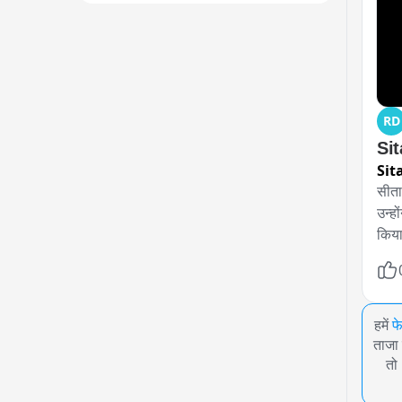
RD
Sit
Sit
सीता
उन्ह
किय
हमें
फ
ताजा 
तो