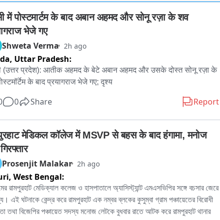
सी में पोस्टमार्टम के बाद अबान अहमद और सोनू रज़ा के शव 
यागराज भेजे गए
Shweta Verma
2h ago
ida,
Uttar Pradesh:
ी (उत्तर प्रदेश): आतीक अहमद के बेटे अबान अहमद और उसके दोस्त सोनू रज़ा के 
स्टमॉर्टेम के बाद प्रयागराज भेजे गए; दृश्य
0
0
Share
Report
पुरहाट मेडिकल कॉलेज में MSVP से बहस के बाद हंगामा, मनोज 
गिरफ्तार
Prosenjit Malakar
2h ago
uri,
West Bengal:
মের রামপুরহাট মেডিক্যাল কলেজ ও হাসপাতালে অ্যাসিস্ট্যান্ট এমএসভিপির সঙ্গে বচসার জেরে 
ল্য। এই ঘটনাকে কেন্দ্র করে রামপুরহাট এক নম্বর ব্লকের কুসুম্বা গ্রাম পঞ্চায়েতের বিরোধী 
া তথা বিজেপির পঞ্চায়েত সদস্য মনোজ লেটকে বুধবার রাতে আটক করে রামপুরহাট থানার 