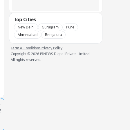
Top Cities
New Delhi
Gurugram
Pune
Ahmedabad
Bengaluru
Term & Conditions
Privacy Policy
Copyright ®
2026
PINEWS Digital Private Limited
All rights reserved.
प
ं