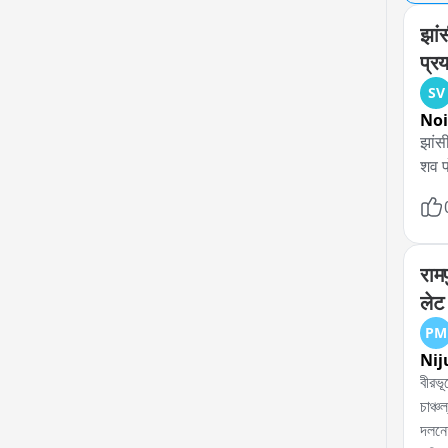
झां
प्र
SV
No
झांस
शव पो
राम
लेट 
PM
Nij
বীরভূ
চাঞ্চ
দলনেত