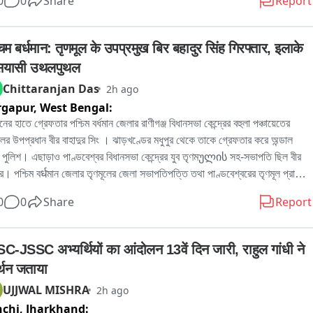
0
0
Share
Report
 পুরসভায় লিখিত অভিযোগ জমা দেওয়ার পাশাপাশি প্রশাসনের হস্তক্ষেপের দাবি জানিয়েছেন 
。

র বিজেপি কর্মী রোহিত দে জানান, এলাকাবাসীর অভিযোগের ভিত্তিতেই তাঁরা পুরসভায় 
िम बर्धमान: तृणमूल के उपप्रमुख बिर बहादुर सिंह गिरफ्तार, इलाके 
কলিপি জমা দিয়েছেন। তাঁর দাবি, নির্মাণসামগ্রী মাসের পর মাস রাস্তার উপর পড়ে থাকায় 
 सियासी उथलपुथल
া কার্যত সরু হয়ে গিয়েছে। বর্ষাকালে বালি ও অন্যান্য সামগ্রী নিকাশি ব্যবস্থা আটকে 
Chittaranjan Das
2h ago
ে, ফলে জল জমার সমস্যাও বাড়ছে। রাতের অন্ধকারে ভারী ডাম্পার ও লরিতে মালপত্র 
rgapur,
West Bengal:
নোর ফলে রাস্তারও ক্ষতি হচ্ছে বলে অভিযোগ করেন তিনি। প্রশাসনের তরফে প্রয়োজনীয় 
্থা নেওয়ার দাবি জানিয়ে তিনি বলেন, আইনি পথেই এই সমস্যার সমাধান চান তাঁরা。

নের হাতে গ্রেফতার পশ্চিম বর্ধমান জেলার রাণীগঞ্জ বিধানসভা কেন্দ্রের বহুলা পঞ্চায়েতের 
িকে আর এক বিজেপি কর্মী অভিজিৎ বিশ্বাসের অভিযোগ, দীর্ঘদিন ধরে এই পরিস্থিতি 
লের উপপ্রধান বীর বাহাদুর সিং । ঝাড়খণ্ডের মধুপুর থেকে তাকে গ্রেফতার করে অন্ডাল 
 কোনও কার্যকর পদক্ষেপ নেওয়া হয়নি। তাঁর দাবি, নির্মাণস্থলে বড় বড় কাঠের বোর্ড ও 
 পুলিশ। এছাড়াও পাণ্ডবেশ্বর বিধানসভা কেন্দ্রের যুব তৃণমულის সহ-সভাপতি ছিল বীর 
 ছড়িয়ে থাকায় শিশু-সহ পথচলতি মানুষের আহত হওয়ার আশঙ্কা রয়েছে। নিত্যদিন 
ুর। পশ্চিম বर्धমান জেলার তৃণমূলের জেলা সভাপতিপত্তি তথা পাণ্ডবেশ্বরের তৃণমূল প্রার্থী 
াটো দুর্ঘটনাও ঘটছে। 그는 অভিযোগ করেন, অতীতে প্রভাবশালীদের মদতে এই ধরনের 
দ্রনাথ চক্রবর্তীর খাস লোক বলেও পরিচিত ছিল এই বীর বাহাদুর। এলাকায় সন্ত্রাস তোলাবাজি 
0
0
Share
Report
ম চলেছে। বর্তমান প্রশাসনের কাছে দ্রুত ব্যবস্থা নিয়ে রাস্তা দখলমুক্ত ও নিরাপদ করার 
কাধিক অভিযোগে গ্রেফতার এই বীর বাহাদুর。
ন জানান তিনি。

ির দাবি, রাস্তা থেকে অবিলম্বে নির্মাণসামগ্রী সরিয়ে স্বাভাবিক যান চলাচল নিশ্চিত করতে 
C-JSSC अभ्यर्थियों का आंदोलन 13वें दिन जारी, राहुल गांधी ने 
বং ভবিষ্যতে যাতে জনসাধারণের ভোগান্তি না হয়, সে বিষয়ে প্রশাসনকে কড়া নজরদারি 
्थन जताया
 হবে。

UJJWAL MISHRA
2h ago
chi,
Jharkhand:
রতি পুর নগরোন্নয় দপ্তররে মন্ত্রী অগ্নিমিত্রা পাল দিয়েছেন নির্মান সামগ্রি রাস্তায় ফেলে 