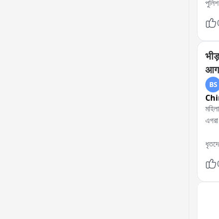
পুলিশ
এই ঘট
একাধ
পুলিশ
প্রয়
भीड़
দেয় 
आगर
BS
Chi
মহিলা সেজে ভ
এগরা 
ধৃতদে
ধৃতদে
পুলিশ
গলার 
পুরুষ
থানা