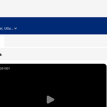
ADVERTISEMENT
Noida, Gautam Buddha Nagar, Uttar Pradesh
k
261001