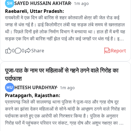
SAYED HUSSAIN AKHTAR
SH
1m ago
सेवा के संस्थापक एवं राष्ट्रीय अध्यक्ष एवं पूर्व बीएसएफ अधिकारी डॉ. राज 
Raebareli,
Uttar Pradesh:
शेखावत ने कहा कि यूजीसी रेगुलेशन-2026 में ऐसे कई प्रावधान हैं, जो 
सामान्य वर्ग के विद्यार्थियों और शिक्षण संस्थानों के हितों के विपरीत हैं। 
रायबरेली मे एक दिन की बारिश से शहर कोतवाली क्षेत्र की जेल रोड कई 
उनका आरोप था कि नियमों के तहत शिकायत दर्ज होने के बाद तत्काल 
जगह से धंस गई है। ढाई किलोमीटर लंबी यह सड़क लंबे समय से खस्ताहाल 
कार्रवाई का प्रावधान है, लेकिन यदि जांच में आरोपी निर्दोष साबित हो जाए तो 
थी। पिछले दिनों इसे लोक निर्माण विभाग ने बनवाया था। हाल ही में बनी यह 
शिकायतकर्ता के खिलाफ किसी प्रकार की कार्रवाई का प्रावधान नहीं है। 
सड़क एक दिन की बारिश नहीं झेल पाई और कई जगहों पर धंस गई है। इसे 
साथ ही उन्होंने यह भी कहा कि जांच समिति में सामान्य वर्ग को पर्याप्त 
लेकर नवनिर्मित सड़क की गुणवत्ता पर सवाल उठने लगे हैं।
0
0
Share
Report
प्रतिनिधित्व नहीं दिया गया है तथा संस्थान द्वारा समिति के निर्णयों की 
पालना नहीं करने पर अनुदान (ग्रांट) रोकने या निरस्त करने जैसे प्रावधान 
भी शामिल किए गए हैं। डॉ. शेखावत ने दावा किया कि ये प्रावधान संविधान 
पूजा-पाठ के नाम पर महिलाओं से गहने ठगने वाले गिरोह का 
के अनुच्छेद 14, 15 और 21 में प्रदत्त समानता एवं मौलिक अधिकारों की 
पर्दाफाश
भावना के विपरीत हैं। उन्होंने कहा कि इसी कारण देशभर में जनजागरण 
HITESH UPADHYAY
HU
1m ago
अभियान चलाया जा रहा है, ताकि अधिक से अधिक लोग इन मुद्दों से परिचित 
Pratapgarh,
Rajasthan:
हो सकें और अपनी आवाज लोकतांत्रिक तरीके से सरकार तक पहुंचा सकें। 
उन्होंने बताया कि जनजागरण वाहन यात्रा के दौरान प्रत्येक जिले में पंचायत, 
प्रतापगढ़ जिले की सालमगढ़ थाना पुलिस ने पूजा-पाठ और ग्रह दोष दूर 
सम्मेलन, जनसंवाद, प्रेस वार्ता और सामाजिक संगठनों के साथ बैठकें 
करने का झांसा देकर महिलाओं से सोने-चांदी के आभूषण ठगने वाले गिरोह का 
आयोजित की जाएंगी। यात्रा का मुख्य संदेश "जन-जन तक संवाद, शिक्षा में 
पर्दाफाश करते हुए एक आरोपी को गिरफ्तार किया है। पुलिस के अनुसार 
न्याय और समान अवसर की मांग" रहेगा। प्रेस वार्ता में यह भी कहा गया कि 
गिरोह घरों में पहुंचकर परिवार पर संकट, ग्रह दोष और अशुभ नक्षत्र का डर 
23 अगस्त को नई दिल्ली में आयोजित यूजीसी रोलबैक सवर्ण आक्रोश 
दिखाता था तथा शुद्धिकरण के नाम पर महिलाओं से सोने-चांदी के जेवर लेकर 