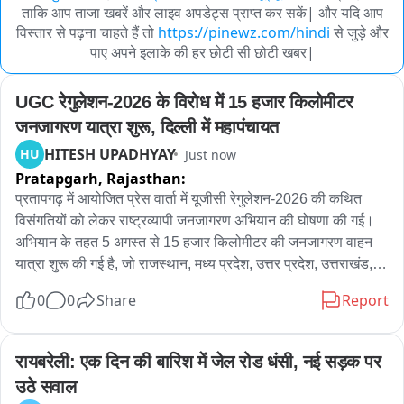
ताकि आप ताजा खबरें और लाइव अपडेट्स प्राप्त कर सकें| और यदि आप
विस्तार से पढ़ना चाहते हैं तो
https://pinewz.com/hindi
से जुड़े और
पाए अपने इलाके की हर छोटी सी छोटी खबर|
UGC रेगुलेशन-2026 के विरोध में 15 हजार किलोमीटर 
जनजागरण यात्रा शुरू, दिल्ली में महापंचायत
HITESH UPADHYAY
HU
Just now
Pratapgarh,
Rajasthan:
प्रतापगढ़ में आयोजित प्रेस वार्ता में यूजीसी रेगुलेशन-2026 की कथित 
विसंगतियों को लेकर राष्ट्रव्यापी जनजागरण अभियान की घोषणा की गई। 
अभियान के तहत 5 अगस्त से 15 हजार किलोमीटर की जनजागरण वाहन 
यात्रा शुरू की गई है, जो राजस्थान, मध्य प्रदेश, उत्तर प्रदेश, उत्तराखंड, 
हरियाणा और दिल्ली सहित विभिन्न राज्यों से होकर गुजरेगी तथा 23 अगस्त 
0
0
Share
Report
को नई दिल्ली में प्रस्तावित यूजीसी रोलबैक सवर्ण आक्रोश महापंचायत के 
साथ संपन्न होगी। प्रेस वार्ता में वक्ताओं ने दावा किया कि यात्रा का उद्देश्य 
विद्यार्थियों, अभिभावकों, शिक्षकों और सामान्य वर्ग के नागरिकों को यूजीसी 
रायबरेली: एक दिन की बारिश में जेल रोड धंसी, नई सड़क पर 
रेगुलेशन-2026 की कथित विसंगतियों से अवगत कराना और लोकतांत्रिक 
उठे सवाल
तरीके से जनमत तैयार करना है। प्रेस वार्ता को संबोधित करते हुए करणी 