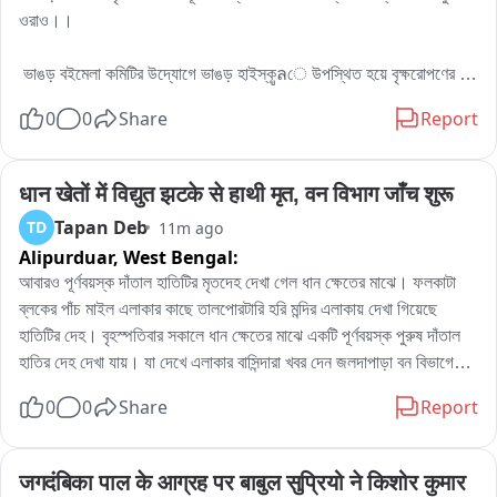
ਸਾਬਕਾ ਮੰਤਰੀ ਕਾਕਾ ਰਣਦੀਪ ਸਿੰਘ ਨਾਭਾ ਨੇ ਸਰਕਾਰ ਨੂੰ ਘੇਰਿਆ

ওরাও।। 

ਸਾਬਕਾ ਕੈਬਨਿਟ ਮੰਤਰੀ ਕਾਕਾ ਰਣਦੀਪ ਸਿੰਘ ਨਾਭਾ ਨੇ ਇਸ ਮੁੱਦੇ ਲਈ ਸਿੱਧੇ 
 ভাঙড় বইমেলা কমিটির উদ্যোগে ভাঙড় হাইস্কูลে উপস্থিত হয়ে বৃক্ষরোপণের 
ਤੌਰ 'ਤੇ ਆਮ ਆਦਮੀ ਪਾਰਟੀ ਦੀ ਸਰਕਾਰ ਨੂੰ ਜ਼ਿੰਮੇਵਾਰ ਠਹਿਰਾਇਆ ਹੈ। 
মধ্য দিয়ে কর্মসূচির সূচনা করে।। 

0
0
Share
Report
ਉਨ੍ਹਾਂ ਦਾ ਕਹਿਣਾ ਹੈ ਕਿ ਮੌਜੂਦਾ ਸਰਕਾਰ ਦੀ ਨਾਕਾਮੀ ਕਾਰਨ ਪਿਛਲੇ ਕਈ 
ਸਾਲਾਂ ਤੋਂ ਪੁਲ ਦਾ ਕੰਮ ਇੱਕ ਫੀਸਦੀ ਵੀ ਅੱਗੇ ਨਹੀਂ ਵੱਧਿਆ।

ভাঙড় নিয়ে দুর্নাম বদনাম আছে, কিন্তু আজ দৃষ্টান্ত স্থাপন করলো বলে জানান 
মন্ত্রী।। 

धान खेतों में विद्युत झटके से हाथी मृत, वन विभाग जाँच शुरू
ਉਨ੍ਹਾਂ ਦੱਸਿਆ ਕਿ ਜਦੋਂ ਕਾਂਗਰਸ ਦੀ ਸਰਕਾਰ ਸੀ ਅਤੇ ਉਨ੍ਹਾਂ ਨੂੰ ਕੈਬਨਿਟ 
Tapan Deb
TD
11m ago
ਮੰਤਰੀ ਵਜੋਂ ਕੰਮ ਕਰਨ ਦਾ ਮੌਕਾ ਮਿਲਿਆ, ਉਸ ਵੇਲੇ ਨਗਰ ਕੌਂਸਲ 'ਤੇ 
পাশাপাশি সুন্দরবনে ১৬শো হেক্টর দখলকৃত জমি উদ্ধার করে ম্যানগ্রোভ লাগানো হবে 
ਕਰੀਬ 34 ਕਰੋੜ ਰੁਪਏ ਦਾ ਵਿੱਤੀ ਬੋਝ ਸੀ। ਇਸਦੇ ਬਾਵਜੂਦ ਕੋਸ਼ਿਸ਼ ਕਰਕੇ 
Alipurduar,
West Bengal:
জানান তিঁনি।।

ਇਹ ਪ੍ਰੋਜੈਕਟ ਲੋਕ ਨਿਰਮਾਣ ਵਿਭਾਗ ਨੂੰ ਸੌਂਪਿਆ ਗਿਆ ਅਤੇ ਕਾਂਗਰਸ 
আবারও পূর্ণবয়স্ক দাঁতাল হাতিটির মৃতদেহ দেখা গেল ধান ক্ষেতের মাঝে। ফলকাটা 
ਸਰਕਾਰ ਦੌਰਾਨ ਪੁਲ ਦੇ ਚੜ੍ਹਨ-ਉਤਰਨ ਵਾਲੇ ਹਿੱਸੇ ਦਾ ਕਰੀਬ 80 ਫੀਸਦੀ 
ব্লকের পাঁচ মাইল এলাকার কাছে তালপোরটারি হরি মন্দির এলাকায় দেখা গিয়েছে 
আগামীদিনে প্রত্যেকটি স্কুল কলেজ মন্দির ও মসজিদ কমিটির হাত দিয়ে বৃক্ষরোপণ 
ਕੰਮ ਪੂਰਾ ਕਰਵਾਇਆ ਗਿਆ。

হাতিটির দেহ। বৃহস্পতিবার সকালে ধান ক্ষেতের মাঝে একটি পূর্ণবয়স্ক পুরুষ দাঁতাল 
কর্মসূচি চলবে।
হাতির দেহ দেখা যায়। যা দেখে এলাকার বাসিন্দারা খবর দেন জলদাপাড়া বন বিভাগে। 
ਉਨ੍ਹਾਂ ਕਿਹਾ ਕਿ ਰੇਲਵੇ ਹਿੱਸੇ ਵਿੱਚ ਅੰਡਰਬ੍ਰਿਜ ਅਤੇ ਓਵਰਬ੍ਰਿਜ ਦਾ ਬਾਕੀ 
ঘটনাস্থলে রয়েছেন বনকর্মী থেকে শুরু করে আধিকারিকরা। এসেছে ফলকাটা থানার 
0
0
Share
Report
ਕੰਮ ਕਰੀਬ 18 ਕਰੋੜ ਰੁਪਏ ਦੀ ਲਾਗਤ ਨਾਲ ਹੋਣਾ ਸੀ, ਪਰ ਜ਼ਮੀਨੀ 
পুলিশ। জানা গিয়েছে গতকাল রাতে এলাকায় এসেছিল ছয়টি হাতের একটি দল। এই 
ਮੁਆਵਜ਼ੇ ਦੇ ਮਾਮਲੇ ਕਾਰਨ ਸਟੇ ਲੱਗ ਗਈ। ਕੁੱਲ ਕਰੀਬ 21 ਕਰੋੜ ਰੁਪਏ ਦੇ 
দলের মধ্যেই ছিল এই হাতিটি। বন কর্মীদের অনুমান হাতিটিকে বিদ্যুত্‍ এর শক দিয়ে 
ਮੁਆਵਜ਼ੇ ਵਿੱਚੋਂ ਪਹਿਲੀ 8 ਕਰੋੜ ਰੁਪਏ ਦੀ ਕਿਸਤ ਵੀ ਜਾਰੀ ਹੋ ਗਈ ਸੀ, ਪਰ 
মারা হয়েছে। ক্ষেতের মালিকের সঙ্গে কথাবার্তা চালাচ্ছে বন আধিকারিক এবং পুলিশ 
जगदंबिका पाल के आग्रह पर बाबुल सुप्रियो ने किशोर कुमार 
ਬਾਅਦ ਵਿੱਚ ਇਸ ਪ੍ਰਕਿਰਿਆ ਨੂੰ ਅੱਗੇ ਨਹੀਂ ਵਧਾਇਆ ਗਿਆ।

কর্মী। হাতিটির দেহ ময়নাতদন্তের জন্য পাঠান হয়েছে।