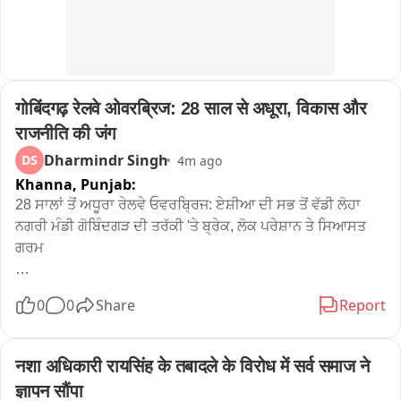
इस घटना में किसी के घायल होने या किसी प्रकार के जान-माल के नुकसान 
की सूचना सामने नहीं आई है। पुलिस का कहना है कि मामले के हर पहलू की 
बारीकी से जांच की जा रही है और जल्द ही आरोपियों की पहचान कर उनके 
खिलाफ कानूनी कार्रवाई की जाएगी। एक राउंड फायर किया गया है जिसकी 
जांच की जा रही है
गोबिंदगढ़ रेलवे ओवरब्रिज: 28 साल से अधूरा, विकास और 
राजनीति की जंग
Dharmindr Singh
DS
4m ago
Khanna,
Punjab:
28 ਸਾਲਾਂ ਤੋਂ ਅਧੂਰਾ ਰੇਲਵੇ ਓਵਰਬ੍ਰਿਜ: ਏਸ਼ੀਆ ਦੀ ਸਭ ਤੋਂ ਵੱਡੀ ਲੋਹਾ 
ਨਗਰੀ ਮੰਡੀ ਗੋਬਿੰਦਗੜ ਦੀ ਤਰੱਕੀ 'ਤੇ ਬ੍ਰੇਕ, ਲੋਕ ਪਰੇਸ਼ਾਨ ਤੇ ਸਿਆਸਤ 
ਗਰਮ

ਏਸ਼ੀਆ ਦੀ ਸਭ ਤੋਂ ਵੱਡੀ ਲੋਹਾ ਨਗਰੀ ਮੰਡੀ ਗੋਬਿੰਦਗੜ੍ਹ ਦਾ ਰੇਲਵੇ 
0
0
Share
Report
ਓਵਰਬ੍ਰਿਜ ਪਿਛਲੇ ਕਰੀਬ 28 ਸਾਲਾਂ ਤੋਂ ਅਧੂਰਾ ਪਿਆ ਹੈ। ਪ੍ਰਧਾਨ ਮੰਤਰੀ 
ਅਟਲ ਬਿਹਾਰੀ ਵਾਜਪਾਈ ਵੱਲੋਂ ਕੀਤੇ ਗਏ ਐਲਾਨ ਤੋਂ ਬਾਅਦ ਕਈ ਸਰਕਾਰਾਂ 
ਬਦਲੀਆਂ, ਪਰ ਪੁਲ ਅੱਜ ਤੱਕ ਪੂਰਾ ਨਹੀਂ ਹੋ ਸਕਿਆ। ਪੁਲ ਦਾ ਵੱਡਾ ਹਿੱਸਾ 
नशा अधिकारी रायसिंह के तबादले के विरोध में सर्व समाज ने 
ਬਣ ਚੁੱਕਾ ਹੈ, ਪਰ ਰੇਲਵੇ ਦੇ ਹਿੱਸੇ ਦਾ ਕੰਮ ਰੁਕਿਆ ਹੋਇਆ ਹੈ। ਇਸ ਕਾਰਨ 
ज्ञापन सौंपा
ਰੋਜ਼ਾਨਾ ਰੇਲਵੇ ਫਾਟਕਾਂ 'ਤੇ ਲੰਬੇ ਜਾਮ ਲੱਗਦੇ ਹਨ, ਉਦਯੋਗਾਂ ਦਾ ਕੰਮ 