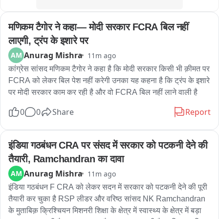
ਜੋ 2022 ਵਿੱਚ ਪੂਰੀ ਕਰਕੇ ਪ੍ਰੋਜੈਕਟ ਸਬੰਧਤ ਵਿਭਾਗ ਨੂੰ ਸੌਂਪ ਦਿੱਤਾ ਗਿਆ 
ਸੀ। ਇਸ ਤੋਂ ਬਾਅਦ ਪੰਜਾਬ ਦੇ ਲੋਕ ਨਿਰਮਾਣ ਵਿਭਾਗ ਨੇ ਆਪਣੇ ਹਿੱਸੇ ਦਾ 
كرੀਬ 80 ਫੀਸਦੀ ਕੰਮ ਪੂਰਾ ਕਰ ਦਿੱਤਾ।

मणिकम टैगोर ने कहा— मोदी सरकार FCRA बिल नहीं 
लाएगी, ट्रंप के इशारे पर
ਗੈਰੀ ਬੜਿੰਗ ਮੁਤਾਬਕ ਹੁਣ ਸਾਰਾ ਬਾਕੀ ਕੰਮ ਭਾਰਤੀ ਰੇਲਵੇ ਦੇ ਹਿੱਸੇ ਵਿੱਚ 
Anurag Mishra
AM
11m ago
ਹੈ। ਉਨ੍ਹਾਂ ਦੱਸਿਆ ਕਿ ਰੇਲਵੇ ਅਧਿਕਾਰੀਆਂ ਨਾਲ ਲਗਾਤਾਰ ਸੰਪਰਕ ਕੀਤਾ 
कांग्रेस सांसद मणिकम टैगोर ने कहा है कि मोदी सरकार किसी भी क़ीमत पर 
ਗਿਆ, ਪਰ ਪਹਿਲਾਂ ਨਕਸ਼ੇ ਵਿੱਚ ਖਾਮੀਆਂ ਦਾ ਹਵਾਲਾ ਦੇ ਕੇ ਕਰੀਬ ਡੇਢ ਸਾਲ 
FCRA को लेकर बिल पेश नहीं करेगी उनका यह कहना है कि ट्रंप के इशारे 
ਲੰਘਾ ਦਿੱਤਾ ਗਿਆ। ਫਰਵਰੀ 2026 ਵਿੱਚ ਨਕਸ਼ਾ ਪਾਸ ਹੋਣ ਮਗਰੋਂ ਵਿੱਤੀ 
पर मोदी सरकार काम कर रही है और वो FCRA बिल नहीं लाने वाली है
ਸਾਲ ਖਤਮ ਹੋਣ ਦਾ ਕਾਰਨ ਦੱਸਿਆ ਗਿਆ ਅਤੇ ਅਪ੍ਰੈਲ ਵਿੱਚ ਕੰਮ ਸ਼ੁਰੂ 
ਕਰਨ ਦਾ ਭਰੋਸਾ ਦਿੱਤਾ ਗਿਆ。

0
0
Share
Report
ਉਨ੍ਹਾਂ ਅੱਗੇ ਦੱਸਿਆ ਕਿ ਅਪ੍ਰੈਲ ਵਿੱਚ ਰੇਲਵੇ ਵੱਲੋਂ ਨਵਾਂ ਕਾਰਨ ਦਿੱਤਾ ਗਿਆ 
ਕਿ ਠੇਕੇਦਾਰ ਕੰਮ ਛੱਡ ਗਿਆ ਹੈ ਅਤੇ ਹੁਣ ਨਵਾਂ ਟੈਂਡਰ ਲਾਇਆ ਜਾਵੇਗਾ। 
इंडिया गठबंधन CRA पर संसद में सरकार को पटकनी देने की 
ਵਿਧਾਇਕ ਦੇ ਅਨੁਸਾਰ ਰੇਲਵੇ ਨੇ ਹੁਣ ਭਰੋਸਾ ਦਿੱਤਾ ਹੈ ਕਿ ਨਵਾਂ ਟੈਂਡਰ ਜਾਰੀ 
तैयारी, Ramchandran का दावा
ਹੋ ਚੁਕਾ ਹੈ ਅਤੇ ਜਲਦ ਹੀ ਬਾਕੀ ਕੰਮ ਸ਼ੁਰੂ ਕਰ ਦਿੱਤਾ ਜਾਵੇਗਾ。

Anurag Mishra
AM
11m ago
इंडिया गठबंधन F CRA को लेकर सदन में सरकार को पटकनी देने की पूरी 
ਗੈਰੀ ਬੜਿੰਗ ਨੇ ਇਹ ਵੀ ਦੋਸ਼ ਲਾਇਆ ਕਿ ਇਸ ਮੁੱਦੇ 'ਤੇ ਸਭ ਤੋਂ ਵੱਧ 
तैयारी कर चुका है RSP लीडर और वरिष्ठ सांसद NK Ramchandran  
ਰਾਜਨੀਤੀ ਸਥਾਨਕ ਭਾਜਪਾ ਆਗੂ ਕਰ ਰਹੇ ਹਨ, ਜਦਕਿ ਰੇਲਵੇ ਕੇਂਦਰ 
के मुताबिक़ क्रिश्चियन मिशनरी शिक्षा के क्षेत्र में स्वास्थ्य के क्षेत्र में बड़ा 
ਸਰਕਾਰ ਦੇ ਅਧੀਨ ਹੈ ਅਤੇ ਅਸਲ ਦੇਰੀ ਦੀ Z਼ਿੰਮੇਵਾਰੀ ਵੀ ਕੇਂਦਰ 