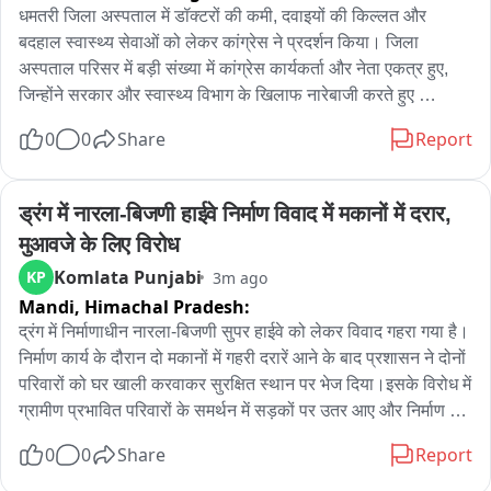
दूर करने या शुद्धिकरण के नाम पर आभूषण या नकदी मांगता है तो तुरंत पुलिस 
धमतरी जिला अस्पताल में डॉक्टरों की कमी, दवाइयों की किल्लत और 
को सूचना दें।
बदहाल स्वास्थ्य सेवाओं को लेकर कांग्रेस ने प्रदर्शन किया। जिला 
अस्पताल परिसर में बड़ी संख्या में कांग्रेस कार्यकर्ता और नेता एकत्र हुए, 
जिन्होंने सरकार और स्वास्थ्य विभाग के खिलाफ नारेबाजी करते हुए 
सीएमएचओ और सिविल सर्जन के इस्तीफे की मांग उठाई। कांग्रेस का दावा 
0
0
Share
Report
है कि जिला अस्पताल से लगातार विशेषज्ञ डॉक्टरों के इस्तीफे होने के कारण 
स्वास्थ्य व्यवस्था चरमरा गई है। मरीजों को समय पर बेहतर इलाज नहीं मिल 
रहा और विशेषज्ञ डॉक्टरों की कमी के चलते उन्हें बड़े अस्पतालों के लिए रेफर 
ड्रंग में नारला-बिजणी हाईवे निर्माण विवाद में मकानों में दरार, 
किया जा रहा है। इससे आम लोगों को आर्थिक और मानसिक परेशानियों का 
मुआवजे के लिए विरोध
सामना करना पड़ रहा है। प्रदर्शन के दौरान कांग्रेस नेताओं ने कहा कि 
Komlata Punjabi
KP
3m ago
जिला अस्पताल में दवाइयों की कमी, संसाधनों का अभाव और डॉक्टरों की 
Mandi,
Himachal Pradesh:
कमी से मरीजों की मुश्किलें बढ़ रही हैं। उन्होंने सरकार से तत्काल 
व्यवस्थाओं में सुधार और रिक्त पदों पर विशेषज्ञ डॉक्टरों की नियुक्ति की मांग 
द्रंग में निर्माणाधीन नारला-बिजणी सुपर हाईवे को लेकर विवाद गहरा गया है। 
की। वहीं सीएमएचओ ने प्रदर्शनकारियों को भरोसा दिलाया कि अगले 15 
निर्माण कार्य के दौरान दो मकानों में गहरी दरारें आने के बाद प्रशासन ने दोनों 
दिनों के भीतर अस्पताल की व्यवस्थाओं में सुधार के लिए आवश्यक कदम 
परिवारों को घर खाली करवाकर सुरक्षित स्थान पर भेज दिया।इसके विरोध में 
उठाए जाएंगे। दूसरी ओर कांग्रेस ने भी सरकार को 15 दिन का अल्टीमेटम 
ग्रामीण प्रभावित परिवारों के समर्थन में सड़कों पर उतर आए और निर्माण 
देते हुए चेतावनी दी है कि यदि इस अवधि में हालात नहीं सुधरे, तो आंदोलन को 
कंपनी का घेराव करते हुए मुआवजा, पुनर्वास और जिम्मेदारों के खिलाफ 
0
0
Share
Report
और उग्र किया जाएगा।
कार्रवाई की मांग की। मौके पर पहुंचे विधायक पूर्ण चंद ठाकुर ने प्रभावित 
परिवारों को न्याय दिलाने का आश्वासन दिया, जबकि प्रशासन ने कहा कि 