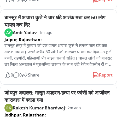
बानसूर में आवारा कुत्ते ने चार घंटे आतंक मचा कर 50 लोग 
घायल कर दिए
Amit Yadav
AY
1m ago
Jaipur,
Rajasthan:
बानसूर क्षेत्र में गुरुवार को एक पागल आवारा कुत्ते ने लगभग चार घंटे तक 
आतंक मचाया। उसने करीब 50 लोगों को काटकर घायल कर दिया—स्कूली 
बच्चों, राहगीरों, महिलाओं और बाइक सवारों सहित। घायल लोगों को बानसूर 
उप जिला अस्पताल में प्राथमिक उपचार के साथ एंटी रेबीज वैक्सीन दी गई। 
प्रशासन को सूचना देने के बावजूद राहत कार्यों में देरी की गई जिसकी 
0
0
Share
Report
स्थानीय residents ने शिकायत की। डीएसपी मनीषा मीणा ने नगर पालिका 
के साथ समन्वय कर कुत्ते को पकड़ने के निर्देश दिए। क्षेत्र में कुत्ते की तलाश 
के बाद उसे मार गिराया गया। इस घटना से क्षेत्र में दहशत फैल गई और 
जोधपुर अदालत: मासूम अपहरण-हत्या पर फांसी को आजीवन 
आवारा कुत्तों पर नियंत्रण के लिए ठोस योजना की मांग उठी।
कारावास में बदला गया
Rakesh Kumar Bhardwaj
RK
2m ago
Jodhpur,
Rajasthan: