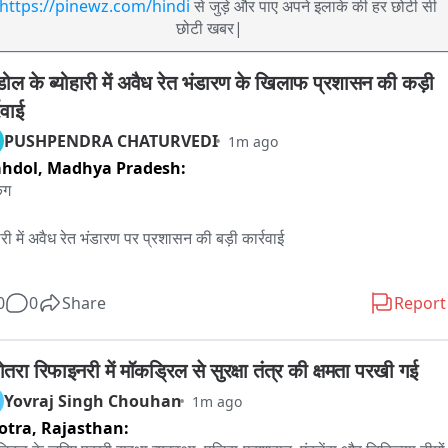
https://pinewz.com/hindi
से जुड़े और पाए अपने इलाके की हर छोटी सी
छोटी खबर|
ोल के ब्योहारी में अवैध रेत भंडारण के खिलाफ प्रशासन की कड़ी 
रवाई
PUSHPENDRA CHATURVEDI
1m ago
ahdol,
Madhya Pradesh:
ंग

ारी में अवैध रेत भंडारण पर प्रशासन की बड़ी कार्रवाई

ल - ब्योहारी तहसील में पिछले एक वर्ष से रेत खदानों का टेंडर नहीं होने के कारण 
0
0
Share
Report
 रेत उत्खनन की शिकायतें लगातार सामने आ रही थीं।

े को गंभीरता से लेते हुए नवागत कलेक्टर पार्थ जायसवाल ने अवैध खनन, परिवहन 
तरा रिफाइनरी में मॉकड्रिल से सुरक्षा तंत्र की क्षमता परखी गई
ंडारण पर सख्त कार्रवाई के निर्देश दिए।

Yovraj Singh Chouhan
1m ago
otra,
Rajasthan:
टर के निर्देश पर खनिज और राजस्व विभाग की टीम ने ब्योहारी क्षेत्र में कार्रवाई 