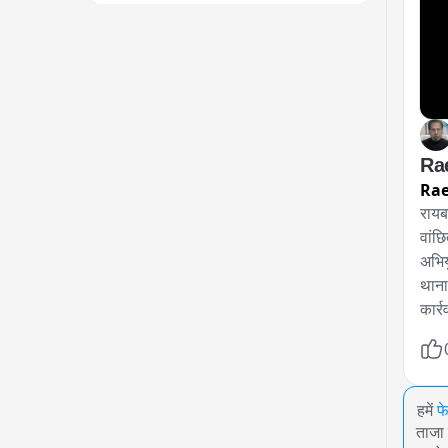
Rae
Rae
रायब
वांछ
अभिय
थाना
कार्र
हमें
फ
ताजा 