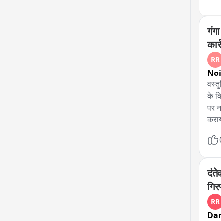
गंगा
कार्
RR
No
वस्त
के क
पर नद
कराय
में 
है क
दूरी
मुख्
दंत
निदे
गिर
को सु
RR
Da