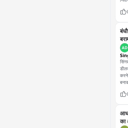
निवा
विविध
महिल
दिले 
बंध
बरा
AD
Sin
सिंग
डीलक
करने
बनाक
माड़
नगवा
नंबर
वह व
आधा
शिका
का
हिरा