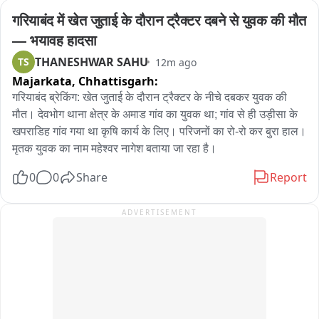
देखकर पहली नजर में लग सकता है कि किसी गांव में बच्चों के लिए नया 
गरियाबंद में खेत जुताई के दौरान ट्रैक्टर दबने से युवक की मौत 
स्विमिंग पूल बनाया गया है, लेकिन हकीकत में यह नगर परिषद की नाली 
— भयावह हादसा
सफाई और जल निकासी व्यवस्था की तस्वीर है। वीडियो सामने आने के बाद 
THANESHWAR SAHU
TS
12m ago
स्थानीय लोगों ने नगर परिषद के कार्यशैली पर गंभीर सवाल उठाये है और 
Majarkata,
Chhattisgarh:
आरोप हैं कि बारिश के दिनों में हर सवाल ऐसी स्थिति बनती है कई घरों के तो 
घुटनों तक पानी भी भर जाता है तस्वीरें सामने आ के बावजूद अधिकारी इस 
गरियाबंद ब्रेकिंग: खेत जुताई के दौरान ट्रैक्टर के नीचे दबकर युवक की 
ओर ध्यान नहीं दे रहे हैं।
मौत। देवभोग थाना क्षेत्र के अमाड गांव का युवक था; गांव से ही उड़ीसा के 
खपराडिह गांव गया था कृषि कार्य के लिए। परिजनों का रो-रो कर बुरा हाल। 
मृतक युवक का नाम महेश्वर नागेश बताया जा रहा है।
0
0
Share
Report
ADVERTISEMENT