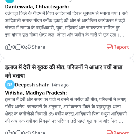
Dantewada,
Chhattisgarh:
दंतेवाड़ा जिले के गीदम में विश्व आदिवासी दिवस धूमधाम से मनाया गया। सर्व 
आदिवासी समाज गीदम ब्लॉक इकाई की ओर से आयोजित कार्यक्रम में बड़ी 
संख्या में समाज के पदाधिकारी, युवा, महिलाएं और समाजजन शामिल हुए। 
इस दौरान पूरा गीदम क्षेत्र जल, जंगल और जमीन के नारों से गूंज उठा।

0
0
Share
Report
विश्व आदिवासी दिवस के अवसर पर गीदम में आदिवासी संस्कृति की अनोखी 
झलक देखने को मिली। समाज के लोगों ने पारंपरिक वेशभूषा, रीति-रिवाज, 
गीत-संगीत और सांस्कृतिक प्रस्तुतियों के जरिए अपनी समृद्ध सांस्कृतिक 
इलाज में देरी से युवक की मौत, परिजनों ने आधार पर्ची बाधा 
विरासत को प्रदर्शित किया।

को बताया
Deepesh shah
DS
14m ago
कार्यक्रम में सर्व आदिवासी समाज के पदाधिकारियों ने समाज की एकता और 
Vidisha,
Madhya Pradesh:
अधिकारों को लेकर लोगों को जागरूक किया। साथ ही युवा वर्ग से अपनी 
संस्कृति, परंपरा और रीति-रिवाजों को बचाए रखने और आने वाली पीढ़ी तक 
इलाज में देरी और समय पर पर्चा न बनने से मरीज की मौत, परिजनों ने लगाए 
पहुंचाने की अपील की।

गंभीर आरोप. जानकारी के अनुसार, अशोकनगर जिले के बहादुरपुर थाना 
क्षेत्र के कनीखेड़ी निवासी 35 वर्षीय कल्लू आदिवासी पिता मथुरा आदिवासी 
पदाधिकारियों ने कहा कि आदिवासी समाज की पहचान उसकी संस्कृति, 
की अचानक तबीयत बिगड़ने पर परिजन उसे पहले गुलाबगंज और फिर 
परंपरा और जल, जंगल, जमीन से जुड़ी जीवनशैली से है। आधुनिकता के दौर 
विदिशा स्थित मेडिकल कॉलेज लेकर आए थे। मृतक के भाई और परिजनों के 
0
0
Share
Report