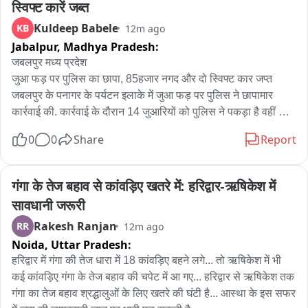
स्विफ्ट कारें जब्त
Kuldeep Babele
KB
12m ago
Jabalpur,
Madhya Pradesh:
जबलपुर मध्य प्रदेश

जुआ फड़ पर पुलिस का छापा, 85हजार नगद और दो स्विफ्ट कार जप्त

जबलपुर के पनागर के पर्यटन इलाके में जुआ फड़ पर पुलिस ने छापामार 
कार्रवाई की. कार्रवाई के दौरान 14 जुआरियों को पुलिस ने पकड़ा है वहीं जुआ 
खिलाने वाला कृष्णा यादव और उसके दो साथी अभी फरार बताए जा रहे हैं. 
0
0
Share
Report
जिनकी तलाश पनागर पुलिस कर रही है. पनागर पुलिस को सूचना मिली थी 
कि पर्यट में एक बड़ा जुआ फड़ चल रहा है जिसके बाद टीम ने जाकर मौके पर 
दबिश दी. फड़ संचालक कृष्णा यादव और उसके साथी मौके से फरार हो गए 
गंगा के तेज बहाव से कांवड़िए खतरे में: हरिद्वार-ऋषिकेश में 
वहीं 14 जुआरियों को पुलिस ने पकड़ा है जो अलग-अलग इलाकों के रहने 
सावधानी जरूरी
वाले हैं. इनसे 85 हजार रुपए नगद जप्त किए गए हैं साथ ही दो स्विफ्ट कार 
Rakesh Ranjan
RR
12m ago
जप्त हुई है. पनागर पुलिस की इस कार्रवाई से जुआरियों में हड़कंप की स्थिति 
Noida,
Uttar Pradesh:
है. पुलिस अधीक्षक विपिन बिहारी सिंह का कहना है कि वरिष्ठ अधिकारी के 
मार्गदर्शन में यह कार्रवाई की गई है आगे भी इस तरह का अभियान जारी रहेगा 
हरिद्वार में गंगा की तेज धारा में 18 कांवड़िए बहने लगे... तो ऋषिकेश में भी 
और जुआ फंड संचालक कृष्णा यादव और उसके साथियों की सगंता से 
कई कांवड़िए गंगा के तेज बहाव की चपेट में आ गए... हरिद्वार से ऋषिकेश तक 
तलाशी की जा रही है और इन्हें भी गिरफ्तार किया जाएगा.
गंगा का तेज बहाव श्रद्धालुओं के लिए खतरे की घंटी है... आस्था के इस सफर 