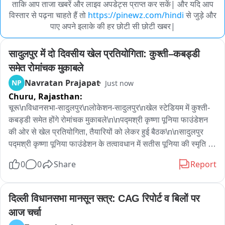
ताकि आप ताजा खबरें और लाइव अपडेट्स प्राप्त कर सकें| और यदि आप
विस्तार से पढ़ना चाहते हैं तो
https://pinewz.com/hindi
से जुड़े और
पाए अपने इलाके की हर छोटी सी छोटी खबर|
सादुलपुर में दो दिवसीय खेल प्रतियोगिता: कुश्ती–कबड्डी 
समेत रोमांचक मुकाबले
Navratan Prajapat
NP
Just now
Churu,
Rajasthan:
चूरू\nविधानसभा-सादुलपुर\nलोकेशन-सादुलपुर\nखेल स्टेडियम में कुश्ती-
कबड्डी समेत होंगे रोमांचक मुकाबले\n\nपद्मश्री कृष्णा पूनिया फाउंडेशन 
की ओर से खेल प्रतियोगिता, तैयारियों को लेकर हुई बैठक\n\nसादुलपुर 
पद्मश्री कृष्णा पूनिया फाउंडेशन के तत्वावधान में सतीस पूनिया की स्मृति में 
आगामी 15 एवं 16 अगस्त 2026 को खेल स्टेडियम में विभिन्न ईनामी खेल 
0
0
Share
Report
प्रतियोगिताओं का आयोजन को लेकर रविवार को बैठक का आयोजन हुआ। 
पूर्व विधायक डॉ. कृष्णा पूनिया की अध्यक्षता में हुई बैठक में आयोजन समिति 
के सदस्यों, विभिन्न खेलों के प्रशिक्षकों, खिलाड़ियों से जुड़े प्रतिनिधियों ने 
दिल्ली विधानसभा मानसून सत्र: CAG रिपोर्ट व बिलों पर 
भाग लिया।बैठक में दो दिवसीय खेल प्रतियोगिता की तैयारियों को लेकर 
आज चर्चा
विस्तार से चर्चा की गई। खिलाड़ियों के पंजीकरण, खेल मैदान की 