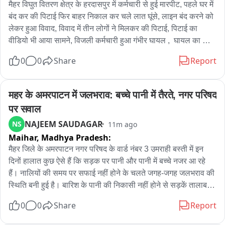
मैहर विघुत वितरण क्षेत्र के हरदासपुर में कर्मचारी से हुई मारपीट, पहले घर में 
उन्होंने कहा कि पेड़ हमारे जीवन का आधार हैं और स्वच्छ एवं स्वस्थ 
बंद कर की पिटाई फिर बाहर निकाल कर चले लात घूंसे, लाइन बंद करने को 
वातावरण के लिए हर व्यक्ति को अपनी जिम्मेदारी निभानी चाहिए। धार्मिक एवं 
लेकर हुआ विवाद, विवाद में तीन लोगों ने मिलकर की पिटाई, पिटाई का 
सामाजिक आयोजनों के साथ पर्यावरण संरक्षण जैसे जनहित के कार्यों को भी 
वीडियो भी आया सामने, विजली कर्मचारी हुआ गंभीर घायल ,  घायल का 
बढ़ावा देना समय की आवश्यकता है।

इलाज जारी , मामले को लेकर मैहर थाने में हुआ मामला दर्ज, मामले की जांच 
उन्होंने कहा कि आने वाली पीढ़ियों को स्वच्छ हवा और बेहतर पर्यावरण 
0
0
Share
Report
में जुटी पुलिस,
उपलब्ध करवाना हम सभी की जिम्मेदारी है। प्रत्येक व्यक्ति को अपने जीवन 
में कम से कम एक पौधा लगाने तथा उसे पेड़ बनने तक उसकी देखभाल करने 
महर के अमरपाटन में जलभराव: बच्चे पानी में तैरते, नगर परिषद 
का संकल्प लेना चाहिए।

कार्यक्रम के दौरान मंदिर परिसर में श्रद्धालुओं ने पूजा-अर्चना कर संत गुरु 
पर सवाल
रविदास जी का आशीर्वाद लिया।

NAJEEM SAUDAGAR
NS
11m ago
गौरतलब है कि 650वें प्रकाश दिवस के उपलक्ष्य में विभिन्न धार्मिक एवं 
Maihar,
Madhya Pradesh:
सामाजिक कार्यक्रम आयोजित किए जा रहे हैं, जिनका उद्देश्य संत रविदास 
मैहर जिले के अमरपाटन नगर परिषद के वार्ड नंबर 3 उमराही बस्ती में इन 
जी के विचारों और शिक्षाओं को जन-जन तक पहुंचाना है।

दिनों हालात कुछ ऐसे हैं कि सड़क पर पानी और पानी में बच्चे नजर आ रहे 
इस मौके पर गांव के गणमान्य व्यक्ति, मंदिर कमेटी के पदाधिकारी, सामाजिक 
हैं। नालियों की समय पर सफाई नहीं होने के चलते जगह-जगह जलभराव की 
कार्यकर्ता और बड़ी संख्या में श्रद्धालु मौजूद रहे。
स्थिति बनी हुई है। बारिश के पानी की निकासी नहीं होने से सड़कें तालाब में 
तब्दील हो गई हैं। लेकिन इन हालातों के बीच बच्चों ने भी इसका अपना 
0
0
Share
Report
तरीका खोज लिया। जिस जलभराव से लोगों को परेशानी हो रही है, उसी को 
बच्चों ने स्विमिंग पूल समझ लिया और पानी में तैरते नजर आने लगे। तस्वीरें 