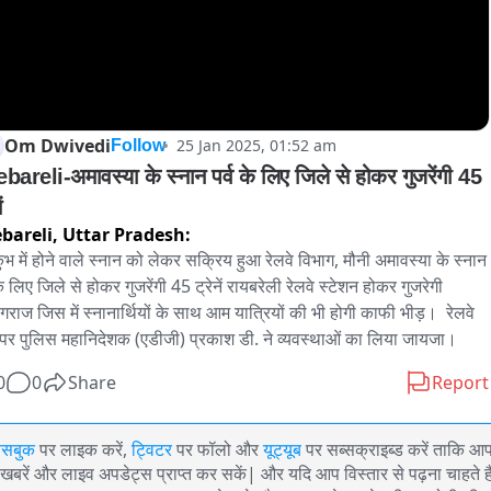
Om Dwivedi
25 Jan 2025, 01:52 am
Follow
bareli-अमावस्या के स्नान पर्व के लिए जिले से होकर गुजरेंगी 45 
ं
bareli,
Uttar Pradesh:
ुंभ में होने वाले स्नान को लेकर सक्रिय हुआ रेलवे विभाग, मौनी अमावस्या के स्नान 
के लिए जिले से होकर गुजरेंगी 45 ट्रेनें रायबरेली रेलवे स्टेशन होकर गुजरेगी 
ागराज जिस में स्नानार्थियों के साथ आम यात्रियों की भी होगी काफी भीड़।  रेलवे 
पर पुलिस महानिदेशक (एडीजी) प्रकाश डी. ने व्यवस्थाओं का लिया जायजा। 
0
0
Share
Report
ेसबुक
पर लाइक करें,
ट्विटर
पर फॉलो और
यूट्यूब
पर सब्सक्राइब्ड करें ताकि आ
खबरें और लाइव अपडेट्स प्राप्त कर सकें| और यदि आप विस्तार से पढ़ना चाहते है