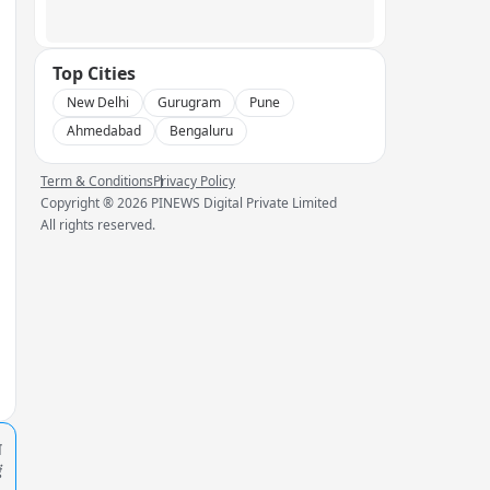
Top Cities
New Delhi
Gurugram
Pune
Ahmedabad
Bengaluru
Term & Conditions
Privacy Policy
Copyright ®
2026
PINEWS Digital Private Limited
All rights reserved.
प
ं