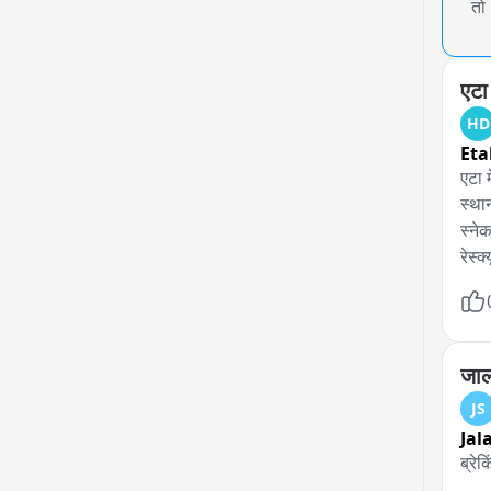
तो
एटा
HD
Eta
एटा 
स्थान
स्नेक
रेस्
माम
जालौ
JS
Jal
ब्रेक