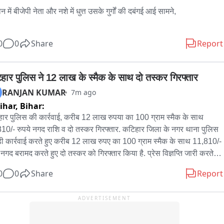
 में बीजेपी नेता और नशे में धुत्त उसके गुर्गों की दबंगई आई सामने,

 कोतवाली परिसर फिर अस्पताल में जमकर काटा हंगामा,

0
0
Share
Report
पी नेता और उसके सहयोगियों ने इमरजेंसी वॉर्ड में की डॉक्टर संग बदसलूकी और 
 मेडिकल रजिस्टर,

हार पुलिस ने 12 लाख के स्मैक के साथ दो तस्कर गिरफ्तार
RANJAN KUMAR
7m ago
ेंसी में तैनात कर्मचारियों से जबरन मेडिकल बनवाने और रैफर लिखवाने को लेकर 
ihar,
Bihar:
हंगामा,

ार पुलिस की कार्रवाई, करीब 12 लाख रुपया का 100 ग्राम स्मैक के साथ 
10/- रुपये नगद राशि व दो तस्कर गिरफ्तार. कटिहार जिला के नगर थाना पुलिस 
पर हुए पैसे के लेन देन के विवाद में घायल हुए युवकों का मेडिकल करवाने पहुंचे थे 
ड़ी कार्रवाई करते हुए करीब 12 लाख रुपए का 100 ग्राम स्मैक के साथ 11,810/- 
ी नेता शक्ति गहोई,

 नगद बरामद करते हुए दो तस्कर को गिरफ्तार किया है. प्रेस विज्ञप्ति जारी करते हुए 
ार पुलिस के नगर थानाध्यक्ष को संध्या में गुप्त सूचना मिली कि डी.ए. कॉलेज पक्की 
ेंसी वॉर्ड में तैनात कर्मचारियों ने पूरे घटनाक्रम का वीडियो बना किया सोशल 
0
0
Share
Report
 के पास एक मोटरसाइकिल सवार दो व्यक्ति अवैध मादक पदार्थ की तस्करी कर 
या पर वायरल,

ैं. सूचना के सत्यापन एवं आवश्यक कार्रवाई हेतु थानाध्यक्ष ने अपने पुलिस बल के 
ADVERTISEMENT
डी.ए. कॉलेज पक्की सड़क के पास पहुंचकर वाहन जाँच अभियान चलाया गया. 
टी पर तैनात डॉक्टर ने पुलिस को दी सूचना, पुलिस आरोपियों की तलाश में जुटी,

 जाँच के क्रम में एक मोटरसाइकिल सवार दो व्यक्ति पुलिस बल को देखकर भागने 