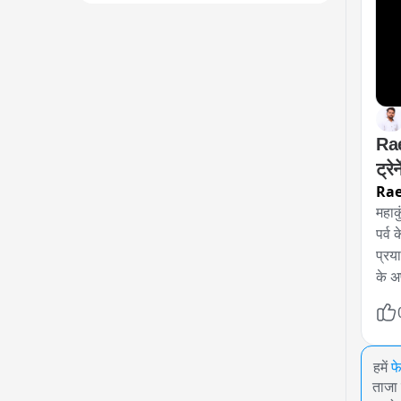
Rae
ट्रेने
Rae
महाक
पर्व 
प्रय
के अ
हमें
फ
ताजा 