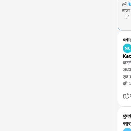
हमें
फ
ताजा 
तो
ब्ल
NC
Kat
कटनी
अधजल
एक श
की औ
आया 
गई थ
जाकर
पुलि
कुल
दिन 
सार
था। 