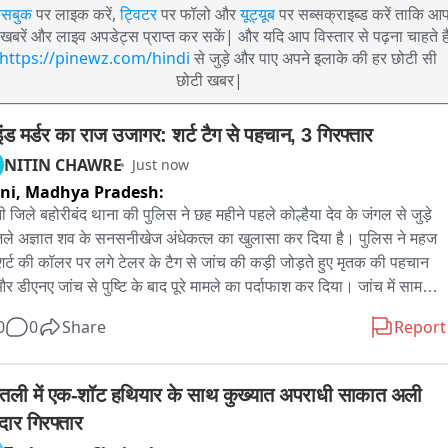
ेसबुक
पर लाइक करें,
ट्विटर
पर फॉलो और
यूट्यूब
पर सब्सक्राइब्ड करें ताकि आ
खबरें और लाइव अपडेट्स प्राप्त कर सकें| और यदि आप विस्तार से पढ़ना चाहते है
https://pinewz.com/hindi
से जुड़े और पाए अपने इलाके की हर छोटी सी
छोटी खबर|
ाइंड मर्डर का राज उजागर: शर्ट टैग से पहचान, 3 गिरफ्तार
NITIN CHAWRE
Just now
ni,
Madhya Pradesh:
 जिले बहोरीबंद थाना की पुलिस ने छह महीने पहले कोल्हैया देव के जंगल से जुड़े 
े अज्ञात शव के सनसनीखेज अंधेकत्ल का खुलासा कर दिया है। पुलिस ने महज 
र्ट की कॉलर पर लगे टेलर के टैग से जांच की कड़ी जोड़ते हुए मृतक की पहचान 
र डीएनए जांच से पुष्टि के बाद पूरे मामले का पर्दाफाश कर दिया। जांच में सामने 
कि अवैध शिकार के लिए बिछाए गए बिजली के करंट की चपेट में युवक की मौत हो 
0
0
Share
Report
ी। हादसे को छिपाने के लिए आरोपियों ने शव को करीब 15 किलोमीटर दूर ले 
 बांस के झुरमुट में फेंक दिया और साक्ष्य मिटाने के लिए जलाने का प्रयास किया। 
स ने मामले में तीन आरोपियों को गिरफ्तार कर जेल भेज दिया। महाशिवरात्रि के 
तली में एक-शॉट हथियार के साथ कुख्यात अपराधी साकात अली 
सिद्ध बाबा रोड के पास स्टॉप डैम की मेढ़ पर एक अधजला और सड़-गला शव मिला 
दार गिरफ्तार
पोस्टमार्टम में हत्या के बाद शव छिपाने की आशंका सामने आने पर पुलिस ने हत्या 