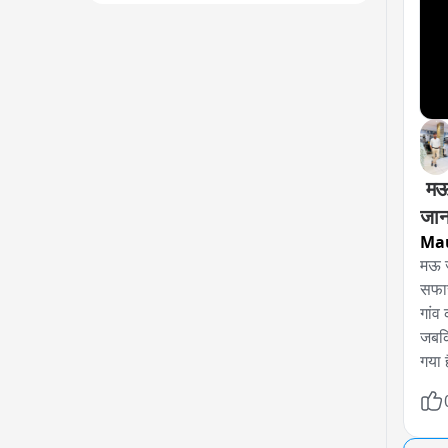
 मऊ 
जा
Ma
मऊ ज
सफार
गांव
जबकि
गया 