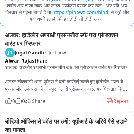
ताकि आप ताजा खबरें और लाइव अपडेट्स प्राप्त कर सकें| और यदि आप
विस्तार से पढ़ना चाहते हैं तो
https://pinewz.com/hindi
से जुड़े और
पाए अपने इलाके की हर छोटी सी छोटी खबर|
अलवर: हार्डकोर अपराधी प्रसनजीत उर्फ परा प्रोडक्शन 
वारंट पर गिरफ्तार
Jugal Gandhi
JG
Just now
Alwar,
Rajasthan:
अलवर: हार्डकोर अपराधी प्रसनजीत उर्फ परा प्रोडक्शन वारंट पर गिरफ्तार

अलवर कोतवाली थाना पुलिस ने बड़ी कार्रवाई करते हुए हार्डकोर अपराधी 
प्रसनजीत उर्फ परा को जोधपुर जेल से प्रोडक्शन वारंट पर गिरफ्तार किया 
है। आरोपी बहरोड़ के वार्ड नंबर 8 का निवासी है और उसके खिलाफ विभिन्न 
0
0
Share
Report
थानों में करीब 26 आपराधिक मामले दर्ज हैं。

पुलिस के अनुसार, प्रसनजीत 14 जुलाई 2025 को अलवर ओपन जेल से 
बीडियो ऑफिस से कॉल पर ठगी: यूपीआई के जरिये पैसे उड़ाने 
फरार हो गया था। फरारी के बाद पुलिस ने उसे गिरफ्तार किया, जिसके बाद 
का मामला
वह जोधपुर जेल में सजा काट रहा था。
