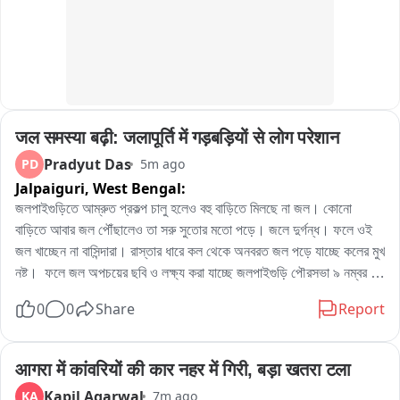
অশান্তির সৃষ্টি হচ্ছে। প্রচাণ্ড ক্ষতি করছে বাচ্চা দের now বাচ্চাদের শৈশব বলে 
কিছুই নেই।
जल समस्या बढ़ी: जलापूर्ति में गड़बड़ियों से लोग परेशान
Pradyut Das
PD
5m ago
Jalpaiguri,
West Bengal:
জলপাইগুড়িতে আম্রুত প্রকল্প চালু হলেও বহু বাড়িতে মিলছে না জল। কোনো 
বাড়িতে আবার জল পৌঁছালেও তা সরু সুতোর মতো পড়ে। জলে দুর্গন্ধ। ফলে ওই 
জল খাচ্ছেন না বাসিন্দারা। রাস্তার ধারে কল থেকে অনবরত জল পড়ে যাচ্ছে কলের মুখ 
নষ্ট।  ফলে জল অপচয়ের ছবি ও লক্ষ্য করা যাচ্ছে জলপাইগুড়ি পৌরসভা ৯ নম্বর 
ওয়ার্ড সহ বিভিন্ন এলাকায়। এনিয়ে ক্ষোভ উগরে দিয়েছেন তাঁরা। এই প্রকল্প নিয়ে 
0
0
Share
Report
সাধারণ মানুষ যেমন ক্ষোভ উগরে দিচ্ছেন, তেমনই বিরোধী কাউন্সিলাররাও তোপ 
দাগছেন পুরসভার বিরুদ্ধে।

आगरा में कांवरियों की कार नहर में गिरी, बड़ा खतरा टला
শহর সংলগ্ন পাহাড়পুর গ্রাম পঞ্চায়েতের উত্তর বালাপাড়া এলাকাতে তীব্র জন কষ্ট। 
Kapil Agarwal
KA
7m ago