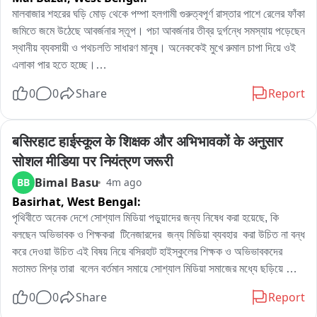
মালবাজার শহরের ঘড়ি মোড় থেকে পম্পা হলগামী গুরুত্বপূর্ণ রাস্তার পাশে রেলের ফাঁকা 
জমিতে জমে উঠেছে আবর্জনার স্তূপ। পচা আবর্জনার তীব্র দুর্গন্ধে সমস্যায় পড়েছেন 
স্থানীয় ব্যবসায়ী ও পথচলতি সাধারণ মানুষ। অনেককেই মুখে রুমাল চাপা দিয়ে ওই 
এলাকা পার হতে হচ্ছে।

0
0
Share
Report
ঘড়ি মোড় সংলগ্ন এলাকায় প্রতিদিন বাজার বসে। অভিযোগ, রাস্তার পাশে সবজি ও 
মাছ ব্যবসায়ীদের একাংশ ব্যবসার উচ্ছিষ্ট নির্দিষ্ট স্থানে না ফেলে ফাঁকা জমিতে ফেলে 
দিচ্ছেন। অথচ আবর্জনা রাখার জন্য পুরসভার তরফে মিশন নির্মল বাংলা প্রকল্পের 
बसिरहाट हाईस्कूल के शिक्षक और अभिभावकों के अनुसार 
আওতায় একটি ট্রলি রাখা রয়েছে। পুরসভার গাড়িও নিয়মিতভাবে আবর্জনা সংগ্রহ 
सोशल मीडिया पर नियंत्रण जरूरी
করে থাকে।

Bimal Basu
BB
4m ago
Basirhat,
West Bengal:
স্থানীয়দের অভিযোগ, বৃষ্টির সময় আবর্জনা ও জল মিশে পরিস্থিতি আরও ভয়াবহ হয়ে 
ওঠে। স্থানীয় ব্যবসায়ীদের দাবি দুর্গন্ধে ব্যবসা করা কঠিন হয়ে পড়েছে। 

পৃথিবীতে অনেক দেশে সোশ্যাল মিডিয়া পড়ুয়াদের জন্য নিষেধ করা হয়েছে, কি 
বলছেন অভিভাবক ও শিক্ষকরা  টিনেজারদের  জন্য মিডিয়া ব্যবহার  করা উচিত না বন্ধ 
অন্যদিকে পুরসভার ১৩ নাম্বার ওয়ার্ডে বেহাল রাস্তাঘাট, পানিয় জল এবং বিদ্দুৎ 
করে দেওয়া উচিত এই বিষয় নিয়ে বসিরহাট হাইস্কুলের শিক্ষক ও অভিভাবকদের 
পরিসেবা। দাবি স্থানীয়দের। এলাকার মানুষের বক্তব্য গত ১০ বছরেও সংস্কার হয়নি 
মতামত মিশ্র তারা  বলেন বর্তমান সমায়ে সোশ্যাল মিডিয়া সমাজের মধ্যে ছড়িয়ে 
রাস্তাটি। জল কাদায় ভরা। নেই পানীয় জলের সুব্যবস্থা। বিদ্যুৎ পরিসেবা ঠিকঠাক 
পড়েছে কিন্তু এক সোশ্যাল মিডিয়াকে যেন উপকারিতা থেকে অপকারিতা দিকে যেন না 
0
0
Share
Report
নেই। এলাকায় একটি কার্লভার্ট এর অবস্থো ভয়ানক। বহুবার পুরসভায় জানিয়েও কোন 
ব্যবহারিত হয়। এই বিষয় স্কুল কর্তৃপক্ষ অভিভাবক থেকে বর্তমান সরকারের যেন 