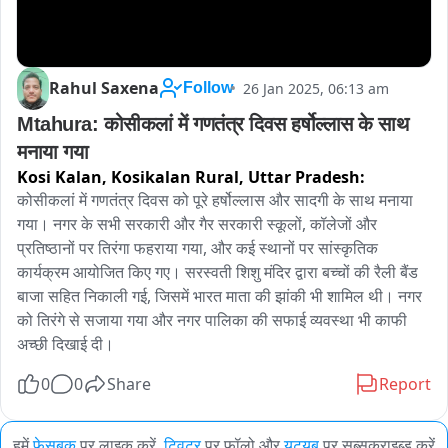
Rahul Saxena
26 Jan 2025, 06:13 am
Follow
Mtahura: कोसीकलां में गणतंत्र दिवस हर्षोल्लास के साथ 
मनाया गया
Kosi Kalan, Kosikalan Rural,
Uttar Pradesh:
कोसीकलां में गणतंत्र दिवस को पूरे हर्षोल्लास और सादगी के साथ मनाया 
गया। नगर के सभी सरकारी और गैर सरकारी स्कूलों, कॉलेजों और 
प्रतिष्ठानों पर तिरंगा फहराया गया, और कई स्थानों पर सांस्कृतिक 
कार्यक्रम आयोजित किए गए। सरस्वती शिशु मंदिर द्वारा बच्चों की रैली बैंड 
बाजा सहित निकाली गई, जिसमें भारत माता की झांकी भी शामिल थी। नगर 
को तिरंगे से सजाया गया और नगर पालिका की सफाई व्यवस्था भी काफी 
अच्छी दिखाई दी।
0
0
Share
Report
हमें
फेसबुक
पर लाइक करें,
ट्विटर
पर फॉलो और
यूट्यूब
पर सब्सक्राइब्ड करें