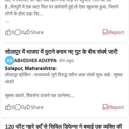
है...मैनपुरी में एक आटा मिल पर छापेमारी हुई तो ऐसा खुलासा हुआ, जिसने 
लोगों के होश उड़ा दिए...

जिस आटे से परिवार की सेहत और रोटी का रिश्ता जुड़ा है... अगर उसी में 
0
0
Share
Report
मिलावट का खेल चल रहा हो, तो चिंता लाजमी है...अब इंतजार है रिपोर्ट 
का...जो बताएगी कि आखिर आटे में क्या मिलाया जा रहा था और लोगों की 
सेहत से कितना बड़ा खिलवाड़ हुआ?
सोलापुर में भाजपा में पुराने बनाम नए गुट के बीच संघर्ष जारी
ABHISHEK ADEPPA
AA
9m ago
Solapur,
Maharashtra:
सोलापूर ब्रेकिंग - भाजपमध्ये जुने विरुद्ध नवीन असा संघर्ष सुरू आहे - सुषमा 
अंधारे

सुषमा अंधारे, शिवसेना ठाकरे पक्ष उपनेत्या

0
0
Share
Report
जिल्हा पदाधिकाऱ्यांमुळे थोडी खडखडाट आहे मात्र तीन महिन्यापासून सर्व 
सुरळीत सुरू आहे..

120 फीट गहरे कुएँ से सिविल डिफेन्स ने बचाई एक व्यक्ति की 