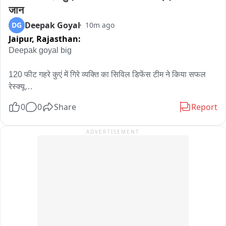
नवनाथ बन यांच्यासारख्या चिल्लर व्यक्तीवर मी बोलणार नाही

जान
Deepak Goyal
DG
10m ago
भाजपने ठरवलं पाहिजे की, तुम्ही नेमके खरे कोण आहात..

Jaipur,
Rajasthan:
भाजपचे काही नेते म्हणतायेत की GEN z आंदोलनाला फॉरेन फंडिंग होतं.

Deepak goyal big

दुसरीकडे सरसंघचालक म्हणतात की, gen z जींच्या मताशी मी सहमत आहे.

120 फीट गहरे कुएं में गिरे व्यक्ति का सिविल डिफेंस टीम ने किया सफल 
रेस्क्यू

त्यावर पंतप्रधान मोदी यांनी राजीनामा दिला पाहिजेल. ते आंदोलन हाताळू 
0
0
Share
Report
शकत नाहीत..

आज दिनांक 8 अगस्त 2026 को दोपहर 3:35 बजे कंट्रोल रूम कलेक्ट्रेट 
से सूचना प्राप्त हुई कि रघुनाथपुरा/खातिया की ढाणी, थाना कानोता क्षेत्र में 
ADVERTISEMENT
Gen Z यांनी नरेंद्र मोदी आणि अमित शहा यांच्या बद्दलची भूमिका मांडली 
एक व्यक्ति करीब 120 फीट गहरे कुएं में गिर गया है। सूचना के अनुसार 
त्या भूमिकेशी मोहन भागवत सहमत आहेत असं वाटतं..

व्यक्ति जीवित था और उसे तत्काल रेस्क्यू की आवश्यकता थी।

मोहन भागवत यांनी सांगितलं होतं की, सत्तरीनंतर निवृत्तीनची शाल पांगरली 
सूचना मिलते ही उप नियंत्रक श्री अमित शर्मा के नेतृत्व में सिविल डिफेंस की 
पाहिजेत. मोदींनी सत्तरी ओलांडली आहे.

रेस्क्यू टीम तत्काल घटनास्थल के लिए रवाना हुई और मौके पर पहुंचकर 
रेस्क्यू ऑपरेशन शुरू किया।

विजय चौधरी महामंत्री राहिले आहेत आणि सध्या ते फरार आहेत..

सिविल डिफेंस 팀 ने करीब आधे घंटे तक कड़ी मशक्कत करते हुए सुरक्षित 