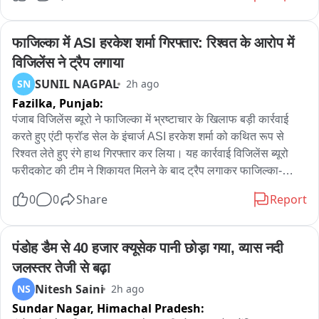
फाजिल्का में ASI हरकेश शर्मा गिरफ्तार: रिश्वत के आरोप में 
विजिलेंस ने ट्रैप लगाया
SUNIL NAGPAL
SN
2h ago
Fazilka,
Punjab:
पंजाब विजिलेंस ब्यूरो ने फाजिल्का में भ्रष्टाचार के खिलाफ बड़ी कार्रवाई 
करते हुए एंटी फ्रॉड सेल के इंचार्ज ASI हरकेश शर्मा को कथित रूप से 
रिश्वत लेते हुए रंगे हाथ गिरफ्तार कर लिया। यह कार्रवाई विजिलेंस ब्यूरो 
फरीदकोट की टीम ने शिकायत मिलने के बाद ट्रैप लगाकर फाजिल्का-
फिरोजपुर हाईवे पर की। प्राप्‍त जानकारी के अनुसार, एंटी फ्रॉड सेल के 
0
0
Share
Report
पास दो पक्षों के बीच करीब 11-12 लाख रुपये के लेनदेन का मामला पहुंचा 
था। आरोप है कि एएसआई हरकेश शर्मा ने एक पक्ष के हक में कार्रवाई करने 
और मामला उनके पक्ष में निपटाने का भरोसा देकर रिश्वत की मांग की। जब 
पंडोह डैम से 40 हजार क्यूसेक पानी छोड़ा गया, व्यास नदी 
रिश्वत की रकम देने का समय आया तो संबंधित पक्ष ने विजिलेंस ब्यूरो 
जलस्तर तेजी से बढ़ा
फरीदकोट को शिकायत दे दी। शिकायत के आधार पर विजिलेंस टीम ने 
Nitesh Saini
NS
2h ago
योजनाबद्ध तरीके से ट्रैप लगाया और आरोपी ASI को कथित तौर पर 40 
Sundar Nagar,
Himachal Pradesh:
हजार की रिश्वत लेते हुए रंगे हाथ गिरफ्तार कर लिया। गिरफ्तारी के बाद 