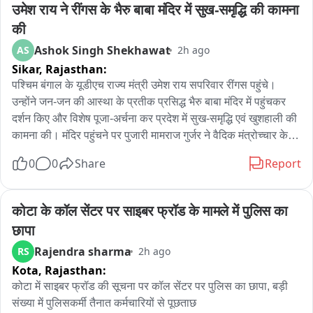
उमेश राय ने रींगस के भैरु बाबा मंदिर में सुख-समृद्धि की कामना 
की
Ashok Singh Shekhawat
AS
2h ago
Sikar,
Rajasthan:
पश्चिम बंगाल के यूडीएच राज्य मंत्री उमेश राय सपरिवार रींगस पहुंचे। 
उन्होंने जन-जन की आस्था के प्रतीक प्रसिद्ध भैरु बाबा मंदिर में पहुंचकर 
दर्शन किए और विशेष पूजा-अर्चना कर प्रदेश में सुख-समृद्धि एवं खुशहाली की 
कामना की। मंदिर पहुंचने पर पुजारी मामराज गुर्जर ने वैदिक मंत्रोच्चार के 
साथ पूजा-अर्चना करवाई। राज्य मंत्री ने भैरु बाबा के समक्ष विधिवत पूजा 
0
0
Share
Report
कर क्षेत्र की सुख-शांति एवं समृद्धि की कामना की। पूजा के बाद मंदिर 
परिसर में उन्होंने श्रद्धालुओं एवं स्थानीय लोगों से भी मुलाकात की। आपको 
बता दें कि उमेश राय खाटूश्यामजी में बाबा श्याम के दर्शन करने के बाद 
कोटा के कॉल सेंटर पर साइबर फ्रॉड के मामले में पुलिस का 
सपरिवार रींगस स्थित भैरु बाबा के दरबार में पहुंचे थे। इस दौरान भाजपा 
छापा
नेता विष्णु चेतानी सहित अनेक भाजपा पदाधिकारी एवं कार्यकर्ता मौजूद रहे। 
Rajendra sharma
RS
2h ago
भाजपा पदाधिकारियों ने राज्य मंत्री का स्वागत किया और मंदिर की धार्मिक 
Kota,
Rajasthan:
एवं ऐतिहासिक महत्ता से भी अवगत करवाया。
कोटा में साइबर फ्रॉड की सूचना पर कॉल सेंटर पर पुलिस का छापा, बड़ी 
संख्या में पुलिसकर्मी तैनात कर्मचारियों से पूछताछ
