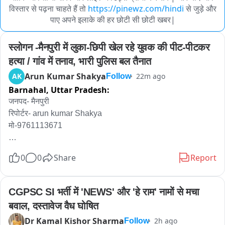
विस्तार से पढ़ना चाहते हैं तो
https://pinewz.com/hindi
से जुड़े और
पाए अपने इलाके की हर छोटी सी छोटी खबर|
स्लोगन -मैनपुरी में लुका-छिपी खेल रहे युवक की पीट-पीटकर 
हत्या / गांव में तनाव, भारी पुलिस बल तैनात
Arun Kumar Shakya
AK
22m ago
Follow
Barnahal,
Uttar Pradesh:
जनपद- मैनपुरी

रिपोर्टर- arun kumar Shakya 

मो-9761113671

0
0
Share
Report
स्लोगन -मैनपुरी में लुका-छिपी खेल रहे युवक की पीट-पीटकर हत्या / गांव में 
तनाव, भारी पुलिस बल तैनात 

CGPSC SI भर्ती में 'NEWS' और 'हे राम' नामों से मचा 
बवाल, दस्तावेज वैध घोषित
एंकर-मैनपुरी से सनसनीखेज खबर सामने आई है जहां सिर्फ एक मजाक... एक 
Dr Kamal Kishor Sharma
2h ago
Follow
खेल... एक युवक की जान ले गया। घिरोर थाना क्षेत्र के कोसमा हिनूद गांव 