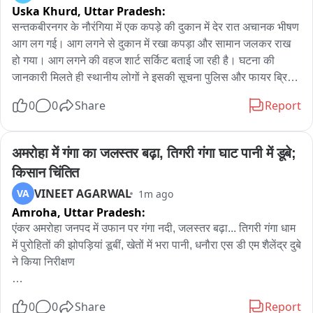
Uska Khurd,
Uttar Pradesh:
તેમજ ન્યૂઝ પેપરમાં પીરસાતો ખોરાકનો નાશ કરવામાં આવ્યો 

सन्तकबीरनगर के नौरंगिया में एक कपड़े की दुकान में देर रात अचानक भीषण 
પાટણ નગરપાલિકાએ આરોગ્યના નિયમોનું ઉલ્લંઘન કરનારા 
आग लग गई। आग लगने से दुकान में रखा कपड़ा और सामान जलकर राख 
વેપારીઓ પાસેથી રૂ. 40,500નો સ્થળ પર જ દંડ વસૂલ્યો 

हो गया। आग लगने की वहज शार्ट सर्किट बताई जा रही है। घटना की 
जानकारी मिलते ही स्थानीय लोगों ने इसकी सूचना पुलिस और फायर ब्रिगेड 
જપ્ત કરાયેલ અખાદ્ય સામાનનો માખણીયા પ્રોસેસિંગ સાઇટ 
को दी। मौके पर पहुंची पुलिस और फायर ब्रिगेड की टीम ने कड़ी मशक्कत 
0
0
Share
Report
ખાતે ખાડો કરીને નાશ કરવામાં આવ્યો 

के बाद आग पर काबू पाया। लेकिन इस दौरान दुकान में रखा सामान जलकर 
खाक हो गया। हालांकि आग लगने की घटना में किसी तरह की जनहानि नही 
તંત્રએ વહેપારીઓને નિયમોનું ઉલ્લંઘન કરનાર સામે વધુ કડક 
हुई है।
अमरोहा में गंगा का जलस्तर बढ़ा, तिगरी गंगा घाट पानी में डूबे; 
કાનૂની કાર્યવાહી કરવાની સૂચના આપી..
किसान चिंतित
VINEET AGARWAL
VA
1m ago
Amroha,
Uttar Pradesh:
एंकर अमरोहा जनपद में उफान पर गंगा नदी, जलस्तर बढ़ा... तिगरी गंगा धाम 
में पुरोहितों की झोपड़ियां डूबीं, खेतों में भरा पानी, धनौरा एस डी एम शैलेंद्र दुबे 
ने किया निरीक्षण

अमरोहा जनपद में पहाड़ी क्षेत्रों में लगातार हो रही बारिश का असर अब गंगा 
0
0
Share
Report
के मैदानी इलाकों में भी दिखाई देने लगा है। हरिद्वार बैराज से गंगा नदी में 