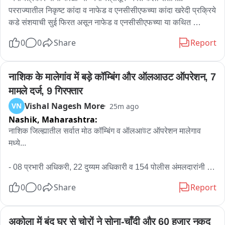
बाईट- ज्येष्ठा मैत्रेयी, पुलिस अधीक्षक सवाई माधोपुर
परराज्यातील निकृष्ट कांदा व नाफेड व एनसीसीएफच्या कांदा खरेदी प्रक्रिये 
कडे संशयाची सुई फिरत असून नाफेड व एनसीसीएफच्या या कथित 
संशयास्पद कांदा खरेदी प्रक्रियेवर प्रसिद्ध शेतकरी व्यंगचित्रकार किरण 
0
0
Share
Report
मोरे यांनी आपल्या व्यंगचित्रातून संताप व्यक्त केला आहे. असून व्यंगचित्रात 
त्यांनी भ्रष्ट शेतकरी कंपन्या व भ्रष्ट नाफेड व एनसीसीएफच्या अधिकाऱ्यांवर 
प्रखर आसूड ओढले असून या दोघांच्या संगनमताने पर राज्यातून कांदा आणून 
नाशिक के मालेगांव में बड़े कॉम्बिंग और ऑलआउट ऑपरेशन, 7 
मोठा घोटाळा निर्माण करत असून कांदा उत्पादक शेतकऱ्यांच्या ताटात माती 
मामले दर्ज, 9 गिरफ्तार
कालवण्याचे काम करत असल्याचा घणाघात त्यांनी आपल्या व्यंगचित्रातून 
Vishal Nagesh More
VN
25m ago
केला आहे.
Nashik,
Maharashtra:
नाशिक जिल्ह्यातील सर्वात मोठ कॉम्बिंग व ऑलआউट ऑपरेशन मालेगाव 
मध्ये... 

- 08 प्रभारी अधिकरी, 22 दुय्यम अधिकारी व 154 पोलीस अंमलदारांनी 
केली कारवाई..

0
0
Share
Report
- 25 मोटारसायकल, एक रिक्षा, 11 तलवारी, 1 सुरा, अवैध शस्त्रांसह 
गुटख्याची तस्करी उध्वस्त...

अकोला में बंद घर से चोरों ने सोना-चाँदी और 60 हजार नकद 