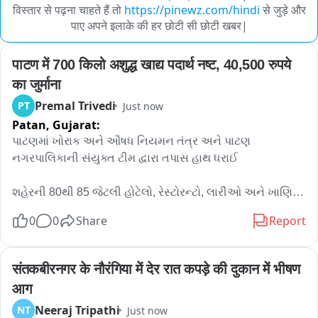
विस्तार से पढ़ना चाहते हैं तो
https://pinewz.com/hindi
से जुड़े और
पाए अपने इलाके की हर छोटी सी छोटी खबर|
पाटण में 700 किलो अशुद्ध खाद्य पदार्थ नष्ट, 40,500 रुपये 
का जुर्माना
Premal Trivedi
PT
Just now
Patan,
Gujarat:
પાટણમાં ખોરાક અને ઔષધ નિયમન તંત્ર અને પાટણ 
નગરપાલિકાની સંયુક્ત ટીમ દ્વારા તપાસ હાથ ધરાઈ 

શહેરની 80થી 85 જેટલી હોટેલો, રેસ્ટોરન્ટો, લારીઓ અને ખાણિ-
પીણીના સ્ટોલ પર  તપાસ કરવામાં આવી 

0
0
Share
Report
.

તપાસ દરમિયાન આશરે 700 કિલો અખાદ્ય અને અસ્વચ્છ ખાદ્ય 
જથ્થાનો નાશ કરવામાં આવ્યો 

संतकबीरनगर के नौरंगिया में देर रात कपड़े की दुकान में भीषण 
आग
આ જથ્થામાં કૃત્રિમ કલરવાળો મસાલો, કલરવાળા ચાઇનીઝ 
Neeraj Tripathi
NT
Just now
સ્નેક્સ, વારંવાર ગરમ કરાયેલ બળેલું તેલ, એક્સપાયરી પેકિંગ ફૂડ 