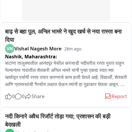
बाढ़ से बहा पुल, अनिल भामरे ने खुद खर्च से नया रास्ता बना 
दिया
Vishal Nagesh More
VN
28m ago
Nashik,
Maharashtra:
सटाणा तालुक्यातील आनंदपूर येथील करंजाडी नदीवरील रस्ता पुरात वाहून 
गेल्यानंतर गावातील शेतकरी अनिल भामरे यांनी पुन्हा एकदा स्वतःच्या 
खर्चातून पर्यायी रस्ता तयार करण्याचे काम हाती घेतले आहे. विद्यार्थी, शेतकरी 
आणि ग्रामस्थांची गैरसोय लक्षात घेऊन त्यांनी हा पुढाकार घेतला असून, या 
ठिकाणी कायमस्वरूपी पूल उभारण्याची मागणी ग्रामस्थांनी केली आहे.

0
0
Share
Report
यापूर्वी देखील २०१८-१९ मध्ये शासनाकडून रस्ता न झाल्याने अनिल भामरे 
यांनी स्वतःच्या खर्चातून सुमारे साडेपाच लाख रुपये खर्च करून रस्ता तयार 
नदी किनारे अवैध रिजॉर्ट तोड़ा गया; प्रशासन की बड़ी 
केला होता. त्याचा लाभ अनेक वर्षे ग्रामस्थांना झाला. दरम्यान, शासनाने 
बेदखली
फरशी पुलाचे काम सुरू केले; मात्र अलीकडील पुरात अर्धवट पूल आणि 