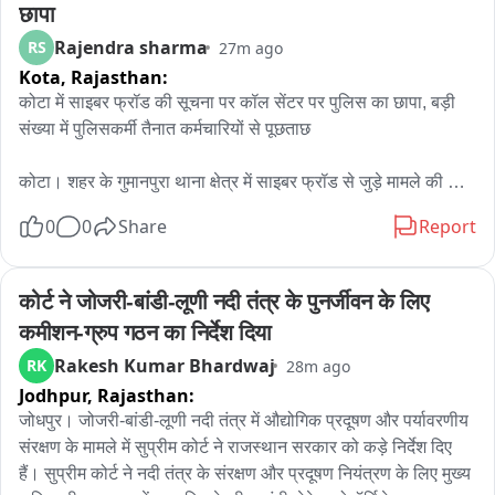
छापा
Rajendra sharma
RS
27m ago
Kota,
Rajasthan:
कोटा में साइबर फ्रॉड की सूचना पर कॉल सेंटर पर पुलिस का छापा, बड़ी 
संख्या में पुलिसकर्मी तैनात कर्मचारियों से पूछताछ

कोटा। शहर के गुमानपुरा थाना क्षेत्र में साइबर फ्रॉड से जुड़े मामले की 
सूचना के बाद पुलिस ने शॉपिंग सेंटर इलाके में संचालित एक कॉल सेंटर पर 
0
0
Share
Report
छापा मारा। शुक्रवार रात करीब 9 बजे हुई इस कार्रवाई के दौरान बड़ी संख्या 
में पुलिस अधिकारी और जवान मौके पर मौजूद रहे।

कोर्ट ने जोजरी-बांडी-लूणी नदी तंत्र के पुनर्जीवन के लिए 
जानकारी के अनुसार, साइबर फ्रॉड से जुड़े मामले की जांच के तहत पुलिस 
कमीशन-ग्रुप गठन का निर्देश दिया
टीम ने कॉल सेंटर में मौजूद कर्मचारियों से पूछताछ शुरू की। पुलिस 
Rakesh Kumar Bhardwaj
RK
28m ago
अधिकारियों ने कॉल सेंटर में संचालित गतिविधियों और कर्मचारियों की 
Jodhpur,
Rajasthan:
भूमिका से संबंधित जानकारी जुटाई।

जोधपुर। जोजरी-बांडी-लूणी नदी तंत्र में औद्योगिक प्रदूषण और पर्यावरणीय 
बताया जा रहा है कि यह कॉल सेंटर शॉपिंग सेंटर क्षेत्र में संचालित हो रहा 
संरक्षण के मामले में सुप्रीम कोर्ट ने राजस्थान सरकार को कड़े निर्देश दिए 
था। इसके अलावा शहर में इसके दो अन्य स्थानों पर भी ब्रांच ऑफिस 
हैं। सुप्रीम कोर्ट ने नदी तंत्र के संरक्षण और प्रदूषण नियंत्रण के लिए मुख्य 