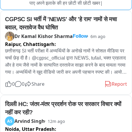
पाए अपने इलाके की हर छोटी सी छोटी खबर|
CGPSC SI भर्ती में 'NEWS' और 'हे राम' नामों से मचा 
बवाल, दस्तावेज वैध घोषित
Dr Kamal Kishor Sharma
6m ago
Follow
Raipur,
Chhattisgarh:
छत्तीसगढ़ SI भर्ती परीक्षा में अभ्यर्थियों के अनोखे नामों ने सोशल मीडिया पर 
चर्चा छेड़ दी है। @cgpsc_official द्वारा NEWS, tufail, भक्त प्रहलाद 
और हे राम जैसे नामों के सत्यापित दस्तावेज साझा करने के बाद मामला गरमा 
गया। अभ्यर्थियों ने खुद वीडियो जारी कर अपनी पहचान स्पष्ट की। आयोग 
ने दस्तावेजों को वैध बताया है। वहीं, प्रारंभिक परीक्षा में सफल हुए NEWS, 
0
0
Share
Report
HeyRam, SpaceRani समेत सभी साथियों को अब मेंस की तैयारी के 
लिए शुभकामनाएं मिल रही हैं।
दिल्ली HC: जंतर-मंतर प्रदर्शन रोक पर सरकार विचार क्यों 
नहीं कर रही?
Arvind Singh
AS
12m ago
Noida,
Uttar Pradesh: