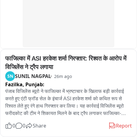
गई, जिससे विद्यालय का माहौल और भी उत्साहपूर्ण बन गया।
Shaik Salauddin

Founder President

Telangana Gig and Platform Workers Union (TGPWU)
फाजिल्का में ASI हरकेश शर्मा गिरफ्तार: रिश्वत के आरोप में 
विजिलेंस ने ट्रैप लगाया
SUNIL NAGPAL
SN
26m ago
Fazilka,
Punjab:
पंजाब विजिलेंस ब्यूरो ने फाजिल्का में भ्रष्टाचार के खिलाफ बड़ी कार्रवाई 
करते हुए एंटी फ्रॉड सेल के इंचार्ज ASI हरकेश शर्मा को कथित रूप से 
रिश्वत लेते हुए रंगे हाथ गिरफ्तार कर लिया। यह कार्रवाई विजिलेंस ब्यूरो 
फरीदकोट की टीम ने शिकायत मिलने के बाद ट्रैप लगाकर फाजिल्का-
फिरोजपुर हाईवे पर की। प्राप्‍त जानकारी के अनुसार, एंटी फ्रॉड सेल के 
0
0
Share
Report
पास दो पक्षों के बीच करीब 11-12 लाख रुपये के लेनदेन का मामला पहुंचा 
था। आरोप है कि एएसआई हरकेश शर्मा ने एक पक्ष के हक में कार्रवाई करने 