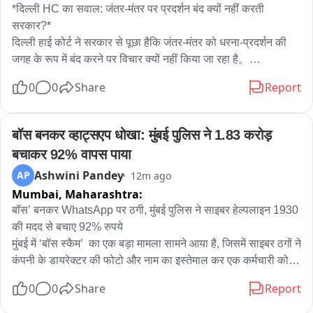
*दिल्ली HC का सवाल: जंतर-मंतर पर प्रदर्शन बंद क्यों नहीं करती 
सरकार?*

दिल्ली हाई कोर्ट ने सरकार से पूछा हैकि जंतर-मंतर को धरना-प्रदर्शन की 
जगह के रूप में बंद करने पर विचार क्यों नहीं किया जा रहा है。

0
0
Share
Report
जस्टिस अमित महाजन ने कहा कि मेरी व्यक्तिगत राय में जंतर-मंतर या शहर 
के बीचों-बीच प्रदर्शन नहीं होने चाहिए, क्योंकि इससे पूरे शहर को परेशानी 
होती है। विरोध-प्रदर्शनों की वजह से सड़कें जाम हो जाती हैं, एंबुलेंस की 
बॉस बनकर व्हाट्सएप धोखा: मुंबई पुलिस ने 1.83 करोड़ 
आवाजाही प्रभावित होती है और आम लोगों के कामकाज में बाधा आती है। 
बचाकर 92% वापस पाया
यह एक तरह से पूरे शहर को बंधक बनाने जैसा है।

Ashwini Pandey
AP
12m ago
Mumbai,
Maharashtra:
हालांकि, उन्होंने यह भी स्पष्ट किया कि प्रदर्शन की अनुमति देना या न देना 
सरकार का काम है। अदालत इस संबंध में कोई फैसला नहीं दे रही है।

बॉस’ बनकर WhatsApp पर ठगी, मुंबई पुलिस ने साइबर हेल्पलाइन 1930 
की मदद से बचाए 92% रुपये

मुंबई में ‘बॉस स्कैम’  का एक बड़ा मामला सामने आया है, जिसमें साइबर ठगों ने 
*कोर्ट के सामने क्या मामला था?*

कंपनी के डायरेक्टर की फोटो और नाम का इस्तेमाल कर एक कर्मचारी को 
दिल्ली हाई कोर्ट ने यह टिप्पणी ऑल इंडिया दलित क्रिश्चियन राइट्स 
WhatsApp के जरिए झांसे में लिया। ठगों ने खुद को कंपनी का वरिष्ठ 
0
0
Share
Report
प्रोटेक्शन कमेटी की ओर से दायर याचिका पर सुनवाई के दौरान की। कमेटी 
अधिकारी बताकर कर्मचारी से तत्काल एक बैंक खाते में 1.98 करोड़ रुपये 
ने अदालत से मांग की थी कि वह दिल्ली पुलिस को उनके प्रदर्शन की 
ट्रांसफर करा लिए।
