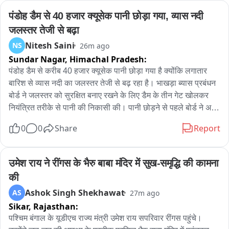
और मामला उनके पक्ष में निपटाने का भरोसा देकर रिश्वत की मांग की। जब 
पंडोह डैम से 40 हजार क्यूसेक पानी छोड़ा गया, व्यास नदी 
रिश्वत की रकम देने का समय आया तो संबंधित पक्ष ने विजिलेंस ब्यूरो 
जलस्तर तेजी से बढ़ा
फरीदकोट को शिकायत दे दी। शिकायत के आधार पर विजिलेंस टीम ने 
Nitesh Saini
NS
26m ago
योजनाबद्ध तरीके से ट्रैप लगाया और आरोपी ASI को कथित तौर पर 40 
Sundar Nagar,
Himachal Pradesh:
हजार की रिश्वत लेते हुए रंगे हाथ गिरफ्तार कर लिया। गिरफ्तारी के बाद 
विजिलेंस टीम आरोपी को फाजिल्का स्थित एसएसपी कार्यालय की दूसरी 
पंडोह डैम से करीब 40 हजार क्यूसेक पानी छोड़ा गया है क्योंकि लगातार 
मंजिल पर बने एंटी फ्रॉड सेल कार्यालय लेकर पहुंची, जहां आवश्यक कार्रवाई 
बारिश से व्यास नदी का जलस्तर तेजी से बढ़ रहा है। भाखड़ा ब्यास प्रबंधन 
पूरी की गई। इसके बाद उसे आगे की कानूनी कार्रवाई के लिए फरीदकोट ले 
बोर्ड ने जलस्तर को सुरक्षित बनाए रखने के लिए डैम के तीन गेट खोलकर 
जाया गया। फिलहाल विजिलेंस ब्यूरो पूरे मामले की जांच कर रहा है और 
नियंत्रित तरीके से पानी की निकासी की। पानी छोड़ने से पहले बोर्ड ने अर्ली 
आरोपी के खिलाफ भ्रष्टाचार के आरोप में कानून के तहत आगे की कार्रवाई 
वार्निंग सिस्टम के तहत सायरन बजाकर आसपास के क्षेत्रों में लोगों को सतर्क 
0
0
Share
Report
जारी है।
किया और व्यास नदी के किनारे रहने वाले लोगों से नदी के समीप न जाने और 
सुरक्षित दूरी बनाए रखने की अपील की। अधिकारी ने बताया कि जलस्तर 
बढ़ने के कारण पानी की आवक बढ़ रही है; आवश्यकतानुसार आगे भी पानी 
उमेश राय ने रींगस के भैरु बाबा मंदिर में सुख-समृद्धि की कामना 
छोड़ा जा सकता है। लोगों से आग्रह है कि नदी के किनारे न जाएं, बच्चों को 
की
पानी के आसपास न जाने दें और सुरक्षा निर्देशों का पालन करें।
Ashok Singh Shekhawat
AS
27m ago
Sikar,
Rajasthan:
पश्चिम बंगाल के यूडीएच राज्य मंत्री उमेश राय सपरिवार रींगस पहुंचे। 