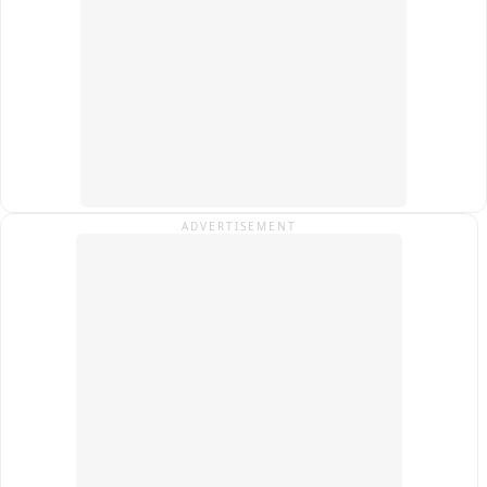
पर्यावरणीय उल्लंघनों की शिकायत के लिए क्यूआर कोड आधारित डिजिटल 
प्लेटफॉर्म बनाने के निर्देश दिए गए हैं। मामले की अगली सुनवाई 22 सितंबर 
को होगी。
ADVERTISEMENT