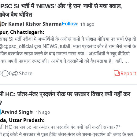
SC SI भर्ती में 'NEWS' और 'हे राम' नामों से मचा बवाल, 
तावेज वैध घोषित
Dr Kamal Kishor Sharma
1h ago
Follow
pur,
Chhattisgarh:
सगढ़ SI भर्ती परीक्षा में अभ्यर्थियों के अनोखे नामों ने सोशल मीडिया पर चर्चा छेड़ दी 
@cgpsc_official द्वारा NEWS, tufail, भक्त प्रहलाद और हे राम जैसे नामों के 
ापित दस्तावेज साझा करने के बाद मामला गरमा गया। अभ्यर्थियों ने खुद वीडियो 
 कर अपनी पहचान स्पष्ट की। आयोग ने दस्तावेजों को वैध बताया है। वहीं, 
रंभिक परीक्षा में सफल हुए NEWS, HeyRam, SpaceRani समेत सभी 
0
0
Share
Report
यों को अब मेंस की तैयारी के लिए शुभकामनाएं मिल रही हैं।
्ली HC: जंतर-मंतर प्रदर्शन रोक पर सरकार विचार क्यों नहीं कर 
?
Arvind Singh
1h ago
ida,
Uttar Pradesh:
्ली HC का सवाल: जंतर-मंतर पर प्रदर्शन बंद क्यों नहीं करती सरकार?*

ली हाई कोर्ट ने सरकार से पूछा हैकि जंतर-मंतर को धरना-प्रदर्शन की जगह के रूप 