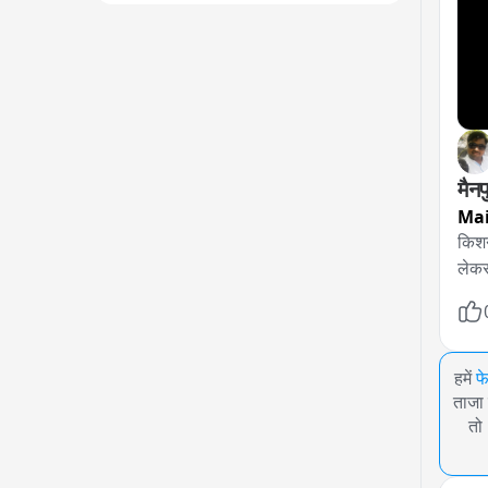
मैन
Mai
किशन
लेकर
हमें
फ
ताजा 
तो