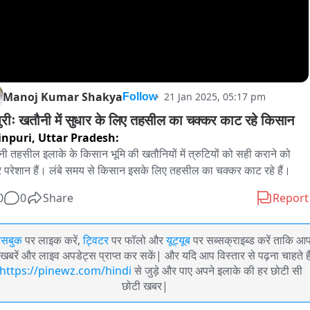
Manoj Kumar Shakya
21 Jan 2025, 05:17 pm
Follow
पुरीः खतौनी में सुधार के लिए तहसील का चक्कर काट रहे किसान
npuri,
Uttar Pradesh:
ी तहसील इलाके के किसान भूमि की खतौनियों में त्रुटियों को सही कराने को 
 परेशान हैं। लंबे समय से किसान इसके लिए तहसील का चक्कर काट रहे हैं। 
0
0
Share
Report
ेसबुक
पर लाइक करें,
ट्विटर
पर फॉलो और
यूट्यूब
पर सब्सक्राइब्ड करें ताकि आ
खबरें और लाइव अपडेट्स प्राप्त कर सकें| और यदि आप विस्तार से पढ़ना चाहते है
https://pinewz.com/hindi
से जुड़े और पाए अपने इलाके की हर छोटी सी
छोटी खबर|