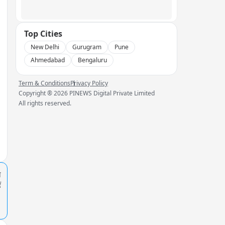
Top Cities
New Delhi
Gurugram
Pune
Ahmedabad
Bengaluru
Term & Conditions
Privacy Policy
Copyright ®
2026
PINEWS Digital Private Limited
All rights reserved.
प
ं