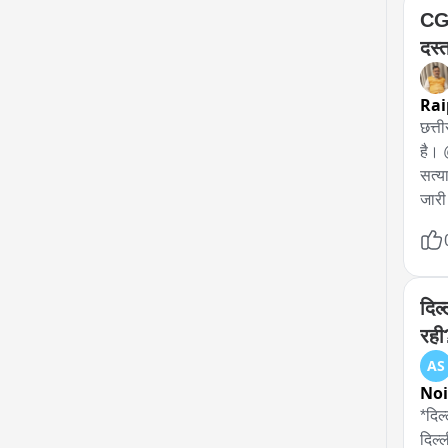
CGP
दस्
Rai
छत्ती
है। 
सत्य
जारी
प्रा
साथि
दिल
रही
AS
No
*दिल
दिल्