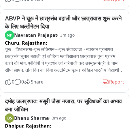
व्हाट्सपर पर मांग रहे हैं पैसे 

कई लोगों ने ठग को किए पैसे ट्रांसफर 

ABVP ने चूरू में छात्रसंघ बहाली और छात्रावास शुरू करने 
के लिए अल्टीमेटम दिया
बृहस्पति सिंह ने की शिकायत
Navratan Prajapat
NP
3m ago
Churu,
Rajasthan:
चूरू। विधानसभा-चूरू लोकेशन---चूरू संवाददाता - नवरतन प्रजापत 
छात्रसंघ चुनाव बहाली एवं लोहिया महाविद्यालय छात्रावास पुनः प्रारंभ 
करने की मांग, एबीवीपी ने प्रदर्शन एवं नारेबाजी कर उपमुख्यमंत्री के नाम 
सौंपा ज्ञापन, तीन दिन का दिया अल्टीमेटम चूरू। अखिल भारतीय विद्यार्थी 
परिषद् (एबीवीपी) ने छात्रसंघ चुनावों की बहाली करने एवं उच्च शिक्षा से जुड़ी 
0
0
Share
Report
विभिन्न समस्याओं के समाधान की मांग को लेकर प्रदर्शन किया। उन्होंने 
राजकीय लोहिया महाविद्यालय के छात्रावास को शीघ्र पुनः प्रारंभ करने की 
मांग भी रखी। एबीवीपी द्वारा इस दौरान प्रदर्शन कर राजस्थान के 
दमोह जलप्रपात: मसूरी जैसा नजारा, पर सुविधाओं का अभाव 
उपमुख्यमंत्री एवं उच्च शिक्षा मंत्री प्रेमचंद बैरवा के नाम राजकीय लोहिया 
बना जोखिम
महाविद्यालय के प्राचार्य के माध्यम से दो अलग-अलग ज्ञापन सौंपे गए। ज्ञापन 
Bhanu Sharma
BS
3m ago
में परिषद् ने कहा कि छात्रसंघ चुनाव लोकतांत्रिक नेतृत्व निर्माण का 
Dholpur,
Rajasthan:
महत्वपूर्ण माध्यम हैं। इसके साथ ही प्रदेश के सभी विश्वविद्यालयों में समान 