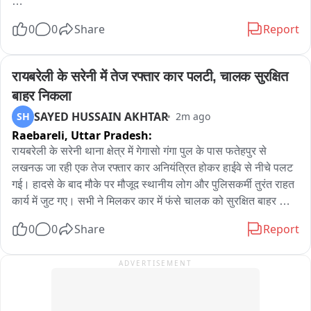
साइबर थाना पुलिस ने चाइल्ड पोर्नोग्राफी के आरोपी को किया गिरफ्तार,

0
0
Share
Report
चाइल्ड पोर्नोग्राफी और अश्लील फोटो वीडियो सोशल मीडिया पर पोस्ट और 
शेयर करने वाला अरेस्ट,

रायबरेली के सरेनी में तेज रफ्तार कार पलटी, चालक सुरक्षित 
बाहर निकला
पुलिस ने आरोपी युवक सोनू ओमरे को न्यायिक अभिरक्षा में भेजा जेल,

SAYED HUSSAIN AKHTAR
SH
2m ago
Raebareli,
Uttar Pradesh:
आरोपी के कब्जे से एक मोबाइल फोन और दो सिम कार्ड किए बरामद,

रायबरेली के सरेनी थाना क्षेत्र में गेगासो गंगा पुल के पास फतेहपुर से 
पुलिस जांच में मोबाइल से अवयस्क और वयस्क बालक बालिकाओं के मिले 
लखनऊ जा रही एक तेज रफ्तार कार अनियंत्रित होकर हाईवे से नीचे पलट 
अश्लील वीडियो फोटो,

गई। हादसे के बाद मौके पर मौजूद स्थानीय लोग और पुलिसकर्मी तुरंत राहत 
कार्य में जुट गए। सभी ने मिलकर कार में फंसे चालक को सुरक्षित बाहर 
पकड़ा गया आरोपी फर्जी इंस्टाग्राम आईडी बनाकर पोस्ट और शेयर करता 
निकाला और उसकी जान बचाई। बताया जा रहा है कि चालक कार में 
0
0
Share
Report
था आपत्तिजनक सामग्री,

अकेला सवार था। सूचना पर पहुंची पुलिस ने वाहन को हटवाकर यातायात 
सुचारु कराया। हादसे के कारणों की जांच की जा रही है।
ADVERTISEMENT
जालौन के उरई में साइबर क्राइम थाना पुलिस ने की आरोपी की गिरफ्तारी।