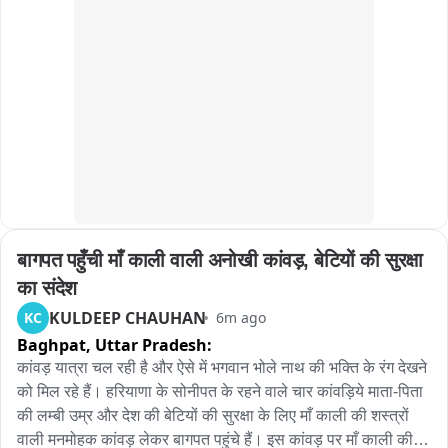
कार्रवाई की तैयारी की गई थी, लेकिन इसी दौरान परिवादी के बड़े भाई का 
रास्ते कानपुर और आसपास के जिलों के नेटवर्क में सप्लाई की जानी थी। 
निधन हो जाने से वह करीब डेढ़ से दो माह तक व्यस्त रहा। इस कारण ट्रैप 
पूछताछ में पुलिस को 5 प्रमुख खरीदारों/सप्लायरों के नाम मिले हैं, जिनके 
की कार्रवाई नहीं हो सकी। फिलहाल एसीबी मामले की विस्तृत जांच कर रही 
साथ वित्तीय लेनदेन के प्रमाण भी पाए गए हैं। पुलिस अब ओशो आश्रम के 
है और प्रकरण में अग्रिम अनुसंधान जारी है।
पास से गिरफ्तार इन आरोपियों से मिले इनपुट्स के आधार पर गिरोह के पूरे 
वितरण तंत्र और फरार साथियों को दबोचने के लिए बाय रोड कार, छोटे 
ट्रक और डीसीएम के जरिए किए जाने वाले परिवहन के बैकवर्ड व फॉरवर्ड 
लिंकेज की जांच कर रही है।
बागपत पहुँची माँ काली वाली अनोखी कांवड़, बेटियों की सुरक्षा 
का संदेश
KULDEEP CHAUHAN
KC
6m ago
Baghpat,
Uttar Pradesh:
कांवड़ यात्रा चल रही है और ऐसे में भगवान भोले नाथ की भक्ति के रंग देखने 
को मिल रहे हैं। हरियाणा के सोनीपत के रहने वाले चार कांवड़िये माता-पिता 
की लम्बी उम्र और देश की बेटियों की सुरक्षा के लिए माँ काली की शस्त्रों 
वाली मनमोहक कांवड़ लेकर बागपत पहुंचे हैं। इस कांवड़ पर माँ काली की 