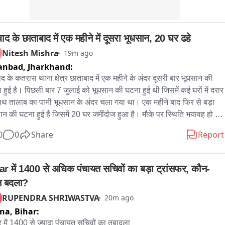
ाद के छाताबाद में एक महीने में दूसरा भूधसान, 20 घर ढहे
Nitesh Mishra
19m ago
anbad,
Jharkhand:
द के कतरास थाना क्षेत्र छाताबाद में एक महीने के अंदर दूसरी बार भूधसान की 
 हुई है। पिछली बार 7 जुलाई को भूधसान की घटना हुई थी जिसमें कई घरों में दरार 
ाथ तालाब का पानी भूधसान के अंदर चला गया था। एक महीने बाद फिर से बड़ा 
ान की घटना हुई है जिसमें 20 घर जमींदोज हुआ है। मौके पर स्थिति भयावह हो 
 है। घटना की सूचना मिलने पर मेयर संजीव सिंह मौके पर पहुँच जायजा लिया। 
0
0
Share
Report
नीय लोगो से घटना की जानकारी लिया। वही बाघमारा सीओ गिरजानंद किस्कू 
 सत्यकाम आनन्द और सीआईएसएफ जवान मौके पर पहुँचे। स्थानीय लोगो के 
से का सामना बीसीसीएल अधिकारियों को करना पड़ा। घटना के लिये बीसीसीएल 
ar में 1400 से अधिक पंचायत सचिवों का बड़ा ट्रांसफर, कौन-
आउटसोर्सिंग प्रबंधन को जिम्मेदार ठहराया। मेयर ने कहा कि एक महीने में दूसरी 
 बदला?
छाताबाद में भूधसान की घटना हुई है। पिछली बार से बड़ा भूधसान की घटना हुई है। 
RUPENDRA SHRIWASTVA
20m ago
ति भयावह है। लोगो को कैसे सुरक्षित किया जाय बीसीसीएल को देखना होगा। 
tna,
Bihar:
सीएल पूरी तरह इसके लिये जिम्मेदार है। बाघमारा सीओ ने कहा कि बड़ी भूधसान 
टना हुई है। 20 घर धराशायी हुआ है। पिछली बार की घटना में 12 लोगो को 
र में 1400 से ज्यादा पंचायत सचिवों का तबादला
