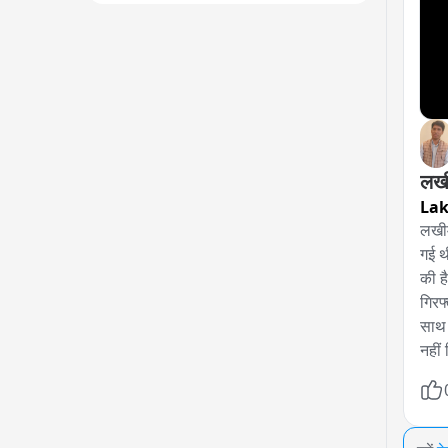
La
लखीम
गई थ
की ह
गिरफ
साथ 
नहीं