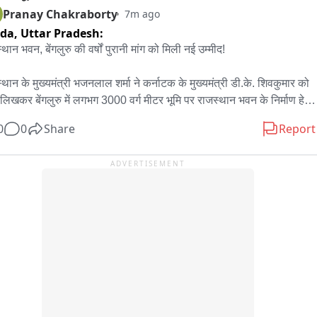
Pranay Chakraborty
7m ago
ida,
Uttar Pradesh:
थान भवन, बेंगलुरु की वर्षों पुरानी मांग को मिली नई उम्मीद!

्थान के मुख्यमंत्री भजनलाल शर्मा ने कर्नाटक के मुख्यमंत्री डी.के. शिवकुमार को 
 लिखकर बेंगलुरु में लगभग 3000 वर्ग मीटर भूमि पर राजस्थान भवन के निर्माण हेतु 
्रीय स्थान पर भूमि आवंटित करने का अनुरोध किया है।

0
0
Share
Report
त्र केवल एक मांग नहीं, बल्कि कर्नाटक में बसे लाखों प्रवासी राजस्थानियों की 
ADVERTISEMENT
ं पुरानी आकांक्षा को पूरा करने की दिशा में एक महत्वपूर्ण पहल है।

्थान बिल्डिंग केवल एक भवन नहीं होगा—

न्मभूमि राजस्थान और कर्मभूमि कर्नाटक के बीच संस्कृति, सेवा, सहयोग और संबंधों 
जबूत सेतु बनेगा।

ज, मुख्यमंत्री के बेंगलुरु आगमन से ठीक पहले यह खबर निश्चित रूप से प्रवासी 
्थानियों के लिए बड़ी खुशी और उम्मीद लेकर आई है.