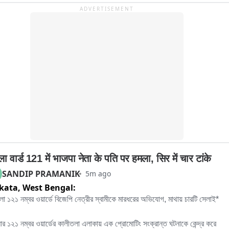
ADVERTISEMENT
ला वार्ड 121 में भाजपा नेता के पति पर हमला, सिर में चार टांके
SANDIP PRAMANIK
5m ago
kata,
West Bengal:
লা ১২১ নম্বর ওয়ার্ডে বিজেপি নেত্রীর স্বামীকে মারধরের অভিযোগ, মাথায় চারটি সেলাই*

ার ১২১ নম্বর ওয়ার্ডের কালীতলা এলাকায় এক প্রোমোটিং সংক্রান্ত ঘটনাকে কেন্দ্র করে 