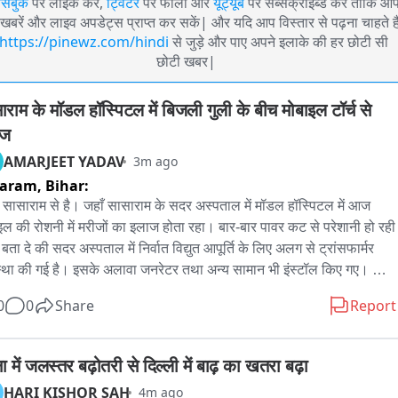
ेसबुक
पर लाइक करें,
ट्विटर
पर फॉलो और
यूट्यूब
पर सब्सक्राइब्ड करें ताकि आ
खबरें और लाइव अपडेट्स प्राप्त कर सकें| और यदि आप विस्तार से पढ़ना चाहते है
https://pinewz.com/hindi
से जुड़े और पाए अपने इलाके की हर छोटी सी
छोटी खबर|
ाराम के मॉडल हॉस्पिटल में बिजली गुली के बीच मोबाइल टॉर्च से 
ाज
AMARJEET YADAV
3m ago
saram,
Bihar:
सासाराम से है। जहाँ सासाराम के सदर अस्पताल में मॉडल हॉस्पिटल में आज 
इल की रोशनी में मरीजों का इलाज होता रहा। बार-बार पावर कट से परेशानी हो रही 
ता दे की सदर अस्पताल में निर्वात विद्युत आपूर्ति के लिए अलग से ट्रांसफार्मर 
स्था की गई है। इसके अलावा जनरेटर तथा अन्य सामान भी इंस्टॉल किए गए। 
 बावजूद का इलाज चलते रहता है। ऐसे में आप तस्वीरों में देख सकते हैं कि किस 
0
0
Share
Report
ार मोबाइल के टोर्च की रोशनी में किस प्रकार मरीजों का इलाज हो रहा है। यह 
राम के मॉडल हॉस्पिटल के इमरजेंसी वार्ड की तस्वीर है। बता दे की इमरजेंसी वार्ड 
अचानक बिजली चली जाने से काफी परेशानी हुई थी। उन्हें दिक्कत हुई। साथ ही जब 
ा में जलस्तर बढ़ोतरी से दिल्ली में बाढ़ का खतरा बढ़ा
टर इलाज कर रहे थे, उसे समय कई मरीजों को मोबाइल के टोर्च की रोशनी में इलाज 
HARI KISHOR SAH
4m ago
 पड़ा। इस संबंध में अस्पताल प्रबंधन कुछ भी कहने से बच रहे हैं।