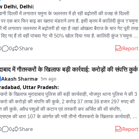
 Delhi,
Delhi:
ानी दिल्ली में लगातार यमुना के जलस्तर में हो रही बढ़ोतरी की वजह से दिल्ली 
ं पर एक बार फिर बाढ़ का खतरा मंडराने लगा है. इसी क्रम में कालिंदी कुंज Yयमुना 
में भी लगातार जलस्तर में बढ़ोतरी हो रहा है जहां ओखला बैराज के चार गेट पूरी तरह 
दिए गए हैं तो वहीं पांचवा गेट भी 50% खोल दिया गया है. कालिंदी कुंज Yयमुना 
में यमुना अपने विकराल स्वरूप में बहती हुई दिखाई दी. हिमाचल और उत्तराखंड में 
0
0
Share
Report
ार हो रही बारिश की वजह से अब नदियों में उफान देखा जा रहा है. इसी क्रम में 
ली के कालिंदी कुंज Yयमुना नदी में भी आज जलस्तर में बढ़ोतरी देखी गई. जहां यमुना 
 विकराल स्वरूप में बहती हुई दिखाई दी. तो वहीं ओखला बैराज के चार गेट पूर्ण रूप 
दाबाद में गौतस्करों के खिलाफ बड़ी कार्रवाई: करोड़ों की संपत्ति कुर्क
ोल दिए गए हैं और पांचवा गेट का आधा हिस्सा भी खोला गया है ताकि यमुना के 
Akash Sharma
5m ago
यम से पानी को आगे बहाया जा सके. वही हम आपको बता दें हथिनीकुंड बैराज से भी 
radabad,
Uttar Pradesh:
रुक कर पानी छोड़ा जा रहा है जिसके वजह से यमुना के जलस्तर में भी बढ़ोतरी हो 
्करो के खिलाफ मुरादाबाद पुलिस की बड़ी कार्यवाही, भोजपुर थाना पुलिस ने की 3 
ै.
्करो की करोड़ो की संपत्ति की कुर्क, 2 करोड़ 37 लाख 39 हजार 297 रुपए की 
्ति की कुर्क, अवैध पशुओं की कटान एवं तस्करी कर अर्जित की थी संपत्ति, 
एसएस की धारा 107 के अंतर्गत की गयी तीनो गौतस्करो के खिलाफ कार्यवाही, 
स ने कार्यवाही करते हुए निर्माणधीन मकान, 2 कार और एक स्कूटी को कुर्क, पुलिस 
0
0
Share
Report
 मे आगे की कार्यवाही मे जुटी, मुरादाबाद के भोजपुर थाना क्षेत्र का पूरा मामला.