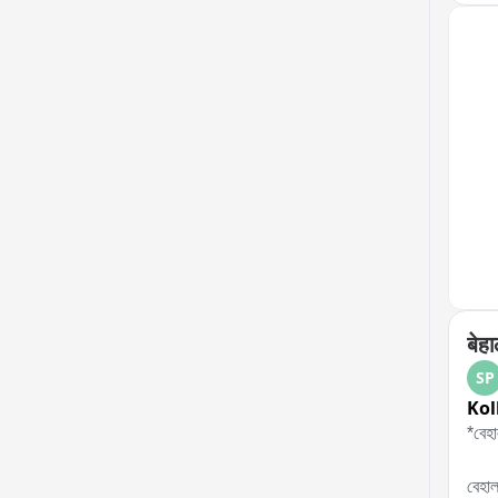
बेहा
SP
Kol
*বেহা
বেহাল