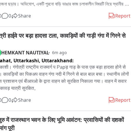
জনা ছড়ায়। অভিযোগ, একটি পুরনো বাড়ি ভাঙার কাজ চলাকালীন বিষয়টি নিয়ে স্থানীয় 
পির মণ্ডল সভাপতি Prোমোটারের সঙ্গে দেখা করতে বলেছিলেন।

0
0
Share
Report
গ অনুযায়ী, বিজেপির প্রাক্তন মহিলা মোর্চার সভানেত্রীর স্বামী, যিনি দীর্ঘদিন ধরে বিজেপির 
 যুক্ত, বিষয়টি জানতে পেরে প্রোমোটারকে পরামর্শ দেন যে কারও সঙ্গে দেখা না করে সরাসরি 
त्री हाईवे पर बड़ा हादसा टला, कावड़ियों की गाड़ी गंगा में गिरने से 
া থানায় বিষয়টি জানাতে।

HEMKANT NAUTIYAL
6m ago
আজ দুপুরে মণ্ডল সভাপতি ময়ূখ ভট্টাচার্য ফোন করে ওই প্রাক্তন মহিলা মোর্চার 
ahat, Uttarkashi,
Uttarakhand:
ত্রীকে অভিযোগ করেন যে তাঁর স্বামী বাড়াবাড়ি করছেন এবং তাঁকে সেখান থেকে চলে যেতে 
 বলেন। কিছুক্ষণ পরেই খবর আসে, কয়েকজন যুবক একসঙ্গে তাঁর স্বামীর ওপর হামলা 
रकाशी। गंगोत्री राष्ट्रीय राजमार्ग प Papड़ गाड़ के पास एक बड़ा हादसा होने से 
়েছে।

 कावड़ियों का पिकअप वाहन गंगा नदी में गिरने से बाल बाल बचा। स्थानीय लोगों 
स प्रशासन एवं बीआरओ के द्वारा वाहन को सुरक्षित निकाला गया। वाहन में सवार 
রের অভিযোগ, হামলায় গুরুতর জখম হন ওই ব্যক্তি। তাঁর মাথায় আঘাত লাগে এবং 
कावड़ यात्री सुरक्षित。
তালে নিয়ে গেলে চারটি সেলাই করতে হয়। ঘটনার পর আহত ব্যক্তি ও তাঁর পরিবারের 
0
0
Share
Report
যরা বেহালা থানায় লিখিত অভিযোগ দায়ের করেছেন。
लुरु में राजस्थान भवन के लिए भूमि आवंटन: प्रवासियों की दशकों 
ांग पूरी