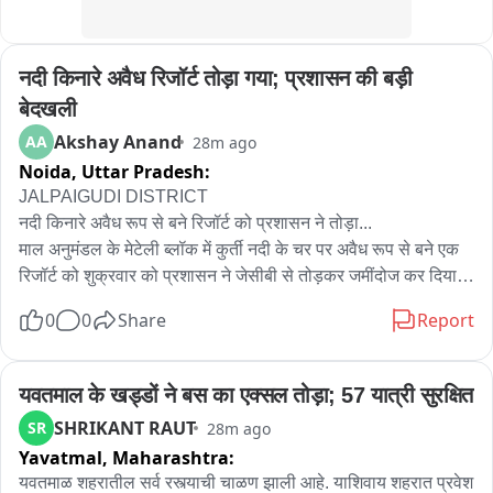
नदी किनारे अवैध रिजॉर्ट तोड़ा गया; प्रशासन की बड़ी 
बेदखली
Akshay Anand
AA
28m ago
Noida,
Uttar Pradesh:
JALPAIGUDI DISTRICT

नदी किनारे अवैध रूप से बने रिजॉर्ट को प्रशासन ने तोड़ा...

माल अनुमंडल के मेटेली ब्लॉक में कुर्ती नदी के चर पर अवैध रूप से बने एक 
रिजॉर्ट को शुक्रवार को प्रशासन ने जेसीबी से तोड़कर जमींदोज कर दिया। 
प्रशासन सूत्रों के अनुसार अनुमंडल प्रशासन की मौजूदगी में सरकारी 
0
0
Share
Report
नियमों का पालन करते हुए ही यह बेदखली अभियान चलाया गया。

पता चला है कि मेटेली ब्लॉक के माटियाली-बाताबाड़ी 1 नंबर ग्राम पंचायत के 
गोवालडांगा इलाके में कुर्ती नदी के किनारे 'ग्रैंड डूअर्स इको रिजॉर्ट' नाम से 
यवतमाल के खड्डों ने बस का एक्सल तोड़ा; 57 यात्री सुरक्षित
वह रिजॉर्ट बनाया गया था। इससे पहले माटियाली ब्लॉक भूमि एवं भूमि सुधार 
SHRIKANT RAUT
SR
28m ago
विभाग और मेटेली थाने की पुलिस रिजॉर्ट में जाकर सरकारी नोटिस और बोर्ड 
Yavatmal,
Maharashtra:
लगा आई थी। साथ ही अनुमंडल प्रशासन की तरफ से भी रिजॉर्ट प्रबंधन 
यवतमाळ शहरातील सर्व रस्त्याची चाळण झाली आहे. याशिवाय शहरात प्रवेश 
को 10 जुलाई तक सारा सामान हटाने का निर्देश दिया गया था।
