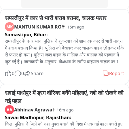
ਅਧਿਕਾਰੀਆਂ ਕੋਲ ਪੇਸ਼ ਹੋਣ 'ਤੇ ਵੀ ਵੱਖਰਾ ਰਿਕਾਰਡ ਮੁਹੱਈਆ ਕਰਵਾਇਆ 
ਗਿਆ, ਜਿਸ ਕਾਰਨ ਮਾਮਲੇ 'ਤੇ ਹੋਰ ਸਵਾਲ ਖੜ੍ਹੇ ਹੋਏ ਹਨ। ਵਕੀਲ ਨੇ 
समस्तीपुर में कार से भारी शराब बरामद, चालक फरार
ਹਾਈਕੋਰਟ ਤੋਂ ਮਾਮਲੇ ਦੀ  ਨਿਰਪੱਖ ਜਾਂਚ ਕਰਵਾਉਣ ਦੀ ਮੰਗ ਕੀਤੀ ਹੈ। 
ਅਦਾਲਤ ਨੇ ਮਾਮਲੇ ਦੀ ਸੁਣਵਾਈ ਦੌਰਾਨ ਸੰਬੰਧਿਤ ਧਿਰਾਂ ਤੋਂ ਜਵਾਬ ਮੰਗਣ 
MANTUN KUMAR ROY
MK
15m ago
ਦੀ ਪ੍ਰਕਿਰਿਆ ਸ਼ੁਰੂ ਕੀਤੀ ਹੈ। ਫਿਲਹਾਲ ਮਾਮਲੇ ਵਿੱਚ ਅੰਤਿਮ ਫ਼ੈਸਲਾ 
Samastipur,
Bihar:
ਆਉਣਾ ਬਾਕੀ ਹੈ ਅਤੇ ਐਨਟੀਏ ਵੱਲੋਂ ਇਨ੍ਹਾਂ ਦਾਅਵਿਆਂ ਬਾਰੇ ਅਦਾਲਤ 
समस्तीपुर के नगर थाना पुलिस ने शुक्रवार की शाम एक कार से भारी मात्रा 
ਵਿੱਚ ਆਪਣਾ ਪੱਖ ਰੱਖਿਆ ਜਾਣਾ ਹੈ।
में शराब बरामद किया है। पुलिस को देखकर कार चालक वाहन छोड़कर मौके 
से फरार हो गया। पुलिस जब्त वाहन के मालिक और चालक की पहचान में 
जुट गई है। जानकारी के अनुसार, मोक्षधाम के समीप बाइपास सड़क पर 112 
पुलिस टीम वाहनों की जांच कर रही थी। इसी दौरान एक कार चालक पुलिस 
0
0
Share
Report
को देखकर वाहन लेकर भागने लगा। संदेह होने पर पुलिस ने उसका पीछा 
शुरू किया। कुछ दूर आगे कार चालक कार छोड़कर फरार हो गया। पुलिस 
जब कार के पास पहुंची तो वह लॉक थी। इसकी सूचना नगर थानाध्यक्ष 
सवाई माधोपुर में ड्रग वॉरियर बनेंगे महिलाएं, नशे को रोकने की 
अजीत कुमार को दी गई। सूचना मिलते ही थानाध्यक्ष पुलिस बल के साथ 
नई पहल
मौके पर पहुंचे। इसके बाद कार का लॉक खोलने के लिए मिस्त्री को बुलाया 
Abhinav Agrawal
AA
16m ago
गया। कार खुलते ही पुलिसकर्मियों को अंदर शराब और बीयर की कई कार्टन 
Sawai Madhopur,
Rajasthan:
दिखाई दीं। कार की डिक्की भी शराब की कार्टन से भरी हुई थी। पुलिस ने 
शराब को जब्त करने के साथ कार को कब्जे में लेकर नगर थाना पहुंचाया। 
जिला पुलिस ने जिले को नशा मुक्त बनाने की दिशा में एक नई पहल करते हुए 