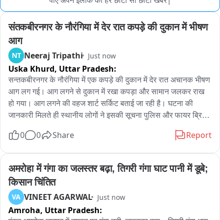
पाए अपने इलाके की हर छोटी सी छोटी खबर|
संतकबीरनगर के नौरंगिया में देर रात कपड़े की दुकान में भीषण 
आग
Neeraj Tripathi
NT
Just now
Uska Khurd,
Uttar Pradesh:
सन्तकबीरनगर के नौरंगिया में एक कपड़े की दुकान में देर रात अचानक भीषण 
आग लग गई। आग लगने से दुकान में रखा कपड़ा और सामान जलकर राख 
हो गया। आग लगने की वहज शार्ट सर्किट बताई जा रही है। घटना की 
जानकारी मिलते ही स्थानीय लोगों ने इसकी सूचना पुलिस और फायर ब्रिगेड 
को दी। मौके पर पहुंची पुलिस और फायर ब्रिगेड की टीम ने कड़ी मशक्कत 
0
0
Share
Report
के बाद आग पर काबू पाया। लेकिन इस दौरान दुकान में रखा सामान जलकर 
खाक हो गया। हालांकि आग लगने की घटना में किसी तरह की जनहानि नही 
हुई है।
अमरोहा में गंगा का जलस्तर बढ़ा, तिगरी गंगा घाट पानी में डूबे; 
किसान चिंतित
VINEET AGARWAL
VA
Just now
Amroha,
Uttar Pradesh: