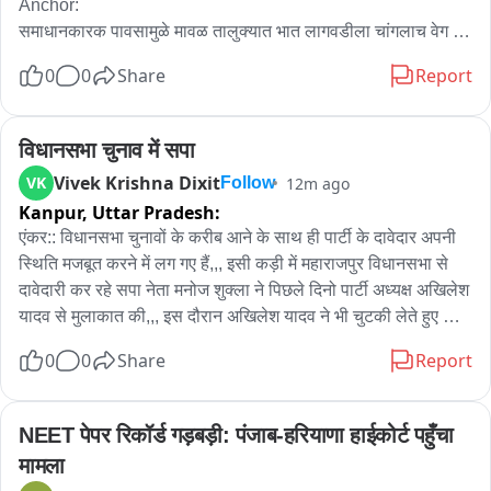
Anchor:

समाधानकारक पावसामुळे मावळ तालुक्यात भात लागवडीला चांगलाच वेग 
आला असून, आता लावणी अंतिम टप्प्यात पोहोचली आहे. इंद्रायणी भाताचे 
0
0
Share
Report
आगार म्हणून ओळखल्या जाणाऱ्या मावळमध्ये शेतकरी गुडघाभर चिखलात 
उतरून भाताची रोपं लावत आहेत.

पावसाची साथ... चिखलात राबणारे शेतकरी... आणि हिरव्यागार भातशेतीचं 
विधानसभा चुनाव में सपा
मनमोहक चित्र सध्या मावळ तालुक्यात पहायला मिळत आहे. याच भात 
Vivek Krishna Dixit
VK
12m ago
Follow
लावणीचा प्रत्यक्ष शेतात उतरून आढावा घेतलाय आमच्या प्रतिनिधी चैत्राली 
Kanpur,
Uttar Pradesh:
राजापूरकर यांनी....
एंकर:: विधानसभा चुनावों के करीब आने के साथ ही पार्टी के दावेदार अपनी 
स्थिति मजबूत करने में लग गए हैं,,, इसी कड़ी में महाराजपुर विधानसभा से 
दावेदारी कर रहे सपा नेता मनोज शुक्ला ने पिछले दिनो पार्टी अध्यक्ष अखिलेश 
यादव से मुलाकात की,,, इस दौरान अखिलेश यादव ने भी चुटकी लेते हुए कहा 
कि सपा से एक मनोज गए तो दूसरे आ गए हैं,,, सपा नेता मनोज शुक्ला ने 
0
0
Share
Report
भाजपा सरकार पर ब्राह्मण समाज के साथ न्याय न करने का आरोप लगाया,, 
उन्होंने कहा कि  इस सरकार में ब्राह्मणों के साथ सबसे ज्यादा उत्पीड़न हुआ 
है, इसका बदला ब्राह्मण समाज अब विधानसभा चुनावों में लेगा,,,, अखिलेश 
NEET पेपर रिकॉर्ड गड़बड़ी: पंजाब-हरियाणा हाईकोर्ट पहुँचा 
यादव के पीडीए में पी से पंडित वाले बयान पर उन्होंने कृष्ण सुदामा की मित्रता 
मामला
का उदाहरण भी दिया,,, महाराजपुर विधानसभा की बदहाली का मुद्दा उठाते हुए 