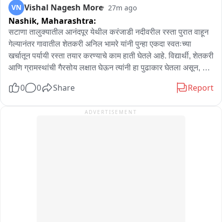
Vishal Nagesh More
VN
27m ago
हजार रुपयांची रोकड चोरीला गेल्याचे स्पष्ट झाले.
Nashik,
Maharashtra:
सटाणा तालुक्यातील आनंदपूर येथील करंजाडी नदीवरील रस्ता पुरात वाहून 
गेल्यानंतर गावातील शेतकरी अनिल भामरे यांनी पुन्हा एकदा स्वतःच्या 
खर्चातून पर्यायी रस्ता तयार करण्याचे काम हाती घेतले आहे. विद्यार्थी, शेतकरी 
आणि ग्रामस्थांची गैरसोय लक्षात घेऊन त्यांनी हा पुढाकार घेतला असून, या 
ठिकाणी कायमस्वरूपी पूल उभारण्याची मागणी ग्रामस्थांनी केली आहे.

0
0
Share
Report
यापूर्वी देखील २०१८-१९ मध्ये शासनाकडून रस्ता न झाल्याने अनिल भामरे 
ADVERTISEMENT
यांनी स्वतःच्या खर्चातून सुमारे साडेपाच लाख रुपये खर्च करून रस्ता तयार 
केला होता. त्याचा लाभ अनेक वर्षे ग्रामस्थांना झाला. दरम्यान, शासनाने 
फरशी पुलाचे काम सुरू केले; मात्र अलीकडील पुरात अर्धवट पूल आणि 
रस्ता वाहून गेला.