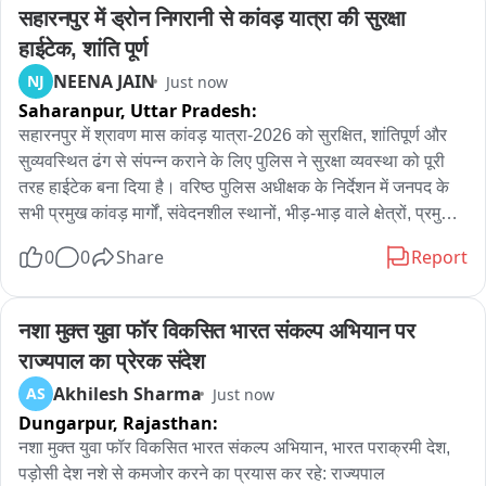
सहारनपुर में ड्रोन निगरानी से कांवड़ यात्रा की सुरक्षा 
हाईटेक, शांति पूर्ण
NEENA JAIN
NJ
Just now
Saharanpur,
Uttar Pradesh:
सहारनपुर में श्रावण मास कांवड़ यात्रा-2026 को सुरक्षित, शांतिपूर्ण और 
सुव्यवस्थित ढंग से संपन्न कराने के लिए पुलिस ने सुरक्षा व्यवस्था को पूरी 
तरह हाईटेक बना दिया है। वरिष्ठ पुलिस अधीक्षक के निर्देशन में जनपद के 
सभी प्रमुख कांवड़ मार्गों, संवेदनशील स्थानों, भीड़-भाड़ वाले क्षेत्रों, प्रमुख 
चौराहों और शिविर स्थलों पर ड्रोन कैमरों के माध्यम से लगातार हवाई 
0
0
Share
Report
निगरानी की जा रही है। ड्रोन से मिलने वाली लाइव फुटेज पर पुलिस 
कंट्रोल रूम और फील्ड में तैनात अधिकारी लगातार नजर बनाए हुए हैं। 
इसके जरिए भीड़ की स्थिति, यातायात व्यवस्था, संदिग्ध गतिविधियों और 
नशा मुक्त युवा फॉर विकसित भारत संकल्प अभियान पर 
कानून-व्यवस्था से जुड़ी किसी भी स्थिति की रियल टाइम मॉनिटरिंग की जा 
राज्यपाल का प्रेरक संदेश
रही है। यदि कहीं भी अधिक भीड़, जाम, संदिग्ध व्यक्ति या کوئی آپात 
Akhilesh Sharma
AS
Just now
स्थिति दिखाई देती है तो संबंधित पुलिस बल को तुरंत मौके पर भेजकर 
Dungarpur,
Rajasthan:
आवश्यक कार्रवाई कराई जा रही है। पुलिस का कहना है कि ड्रोन सर्विलांस 
से न केवल श्रद्धालुओं की सुरक्षा मजबूत हुई है, बल्कि यातायात संचालन और 
नशा मुक्त युवा फॉर विकसित भारत संकल्प अभियान, भारत पराक्रमी देश, 
भीड़ प्रबंधन भी अधिक प्रभावी ढंग से किया जा रहा है। ड्रोन निगरानी के 
पड़ोसी देश नशे से कमजोर करने का प्रयास कर रहे: राज्यपाल
