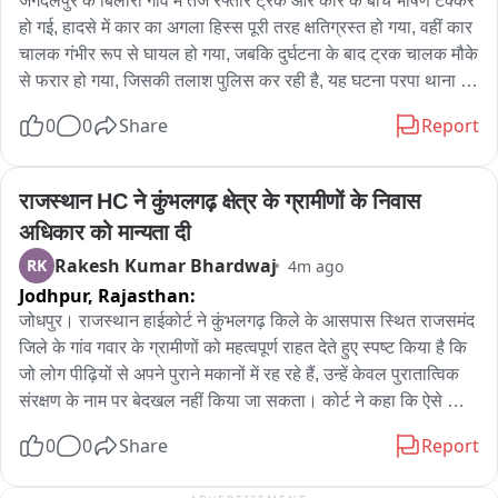
परिजनों के अनुसार किशोर पिछले कुछ दिनों से मानसिक तनाव में था। 
जगदलपुर के बिलोरी गांव में तेज रफ्तार ट्रक और कार के बीच भीषण टक्कर 
परिवार ने उससे कई बार वजह जानने की कोशिश की, लेकिन उसने कुछ नहीं 
हो गई, हादसे में कार का अगला हिस्स पूरी तरह क्षतिग्रस्त हो गया, वहीं कार 
बताया। पुलिस ने शव को कब्जे में लेकर पंचनामा भरने के बाद पोस्टमार्टम के 
चालक गंभीर रूप से घायल हो गया, जबकि दुर्घटना के बाद ट्रक चालक मौके 
लिए भेज दिया है।

से फरार हो गया, जिसकी तलाश पुलिस कर रही है, यह घटना परपा थाना 
क्षेत्र के बिलोरी गांव में हुई।
0
0
Share
Report
ग्रामीणों के बीच चर्चा है कि किशोर का गांव की एक लड़की से प्रेम प्रसंग 
था और परिवार के विरोध के चलते वह तनाव में था। हालांकि, पुलिस ने इस 
संबंध में अभी किसी भी कारण की आधिकारिक पुष्टि नहीं की है और सभी 
राजस्थान HC ने कुंभलगढ़ क्षेत्र के ग्रामीणों के निवास 
पहलुओं पर जांच जारी है।
अधिकार को मान्यता दी
Rakesh Kumar Bhardwaj
RK
4m ago
Jodhpur,
Rajasthan:
जोधपुर। राजस्थान हाईकोर्ट ने कुंभलगढ़ किले के आसपास स्थित राजसमंद 
जिले के गांव गवार के ग्रामीणों को महत्वपूर्ण राहत देते हुए स्पष्ट किया है कि 
जो लोग पीढ़ियों से अपने पुराने मकानों में रह रहे हैं, उन्हें केवल पुरातात्विक 
संरक्षण के नाम पर बेदखल नहीं किया जा सकता। कोर्ट ने कहा कि ऐसे 
ग्रामीण अपने पुराने मकानों की मरम्मत करा सकते हैं तथा मौजूदा ढांचे पर 
0
0
Share
Report
परिवार की आवश्यकता के अनुसार अतिरिक्त निर्माण भी कर सकेंगे, लेकिन 
इसके लिए संबंधित भवन निर्माण नियमों के तहत आवश्यक अनुमति लेना 