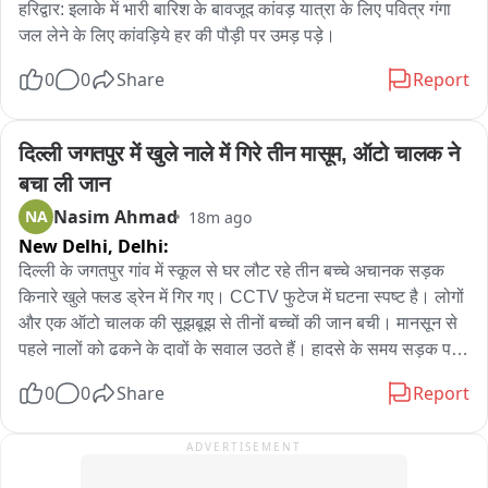
यादव की मौके पर ही मौत हो गई, जबकि ASI माने गोबिंद के पैर में गोली 
हरिद्वार: इलाके में भारी बारिश के बावजूद कांवड़ यात्रा के लिए पवित्र गंगा 
लगने से वे घायल हो गए। बाद में आरोपी ASI ने उसी राइफल से स्वयं को 
जल लेने के लिए कांवड़िये हर की पौड़ी पर उमड़ पड़े।
गोली मारकर आत्महत्या कर ली। शहीद विष्णु बघेल के निधन से क्षेत्र में शोक 
0
0
Share
Report
की लहर दौड़ गई थी। शहीद विष्णु बघेल का तिरंगे में लिपटा पार्थिव शरीर 
आज उनके पारंपरिक गांव भीकेवाड़ा (शेरपार) पहुंचा, जहां उनके अंतिम दर्शन 
के लिए क्षेत्र के कई जनप्रतिनिधि और हजारों की संख्या में लोग पहुंचे। 
दिल्ली जगतपुर में खुले नाले में गिरे तीन मासूम, ऑटो चालक ने 
उनके पार्थिव शरीर को CRPF के सजे धजे वाहन पर रखकर क्षेत्र भ्रमण 
बचा ली जान
उपरांत मोक्षधाम पहुंचा, जहां CRPF के जवानों ने उन्हें गार्ड ऑफ ऑनर 
Nasim Ahmad
NA
18m ago
दिया। इसके बाद पूरे राजकीय सम्मान के साथ उनका अंतिम संस्कार किया 
New Delhi,
Delhi:
गया।
दिल्ली के जगतपुर गांव में स्कूल से घर लौट रहे तीन बच्चे अचानक सड़क 
किनारे खुले फ्लड ड्रेन में गिर गए। CCTV फुटेज में घटना स्पष्ट है। लोगों 
और एक ऑटो चालक की सूझबूझ से तीनों बच्चों की जान बची। मानसून से 
पहले नालों को ढकने के दावों के सवाल उठते हैं। हादसे के समय सड़क पर 
ट्रैफिक जाम था; मौके पर मौजूद लोगों ने नाले से बच्चों को बाहर निकाला। 
0
0
Share
Report
प्रशासन की तैयारी पर सवाल उठते हैं क्योंकि राजधानी में कई फ्लड ड्रेन 
अभी भी खुले हैं। तीनों बच्चों को समय रहते बाहर निकाल लेने से बड़ी 
ADVERTISEMENT
दुर्घटना टल गई।