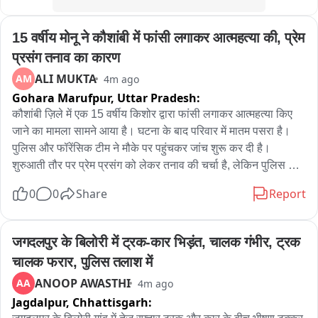
15 वर्षीय मोनू ने कौशांबी में फांसी लगाकर आत्महत्या की, प्रेम 
प्रसंग तनाव का कारण
ALI MUKTA
AM
4m ago
Gohara Marufpur,
Uttar Pradesh:
कौशांबी ज़िले में एक 15 वर्षीय किशोर द्वारा फांसी लगाकर आत्महत्या किए 
जाने का मामला सामने आया है। घटना के बाद परिवार में मातम पसरा है। 
पुलिस और फॉरेंसिक टीम ने मौके पर पहुंचकर जांच शुरू कर दी है। 
शुरुआती तौर पर प्रेम प्रसंग को लेकर तनाव की चर्चा है, लेकिन पुलिस सभी 
पहलुओं की जांच कर रही है।

0
0
Share
Report
कोखराज थाना क्षेत्र के नवादिया गांव में गुरुवार की शाम करीब 7 बजे 15 
वर्षीय मोनू पुत्र शीतल सिंहरौर ने घर के कमरे में फांसी लगाकर आत्महत्या 
जगदलपुर के बिलोरी में ट्रक-कार भिड़ंत, चालक गंभीर, ट्रक 
कर ली। काफी देर तक कमरे का दरवाजा नहीं खुलनेपर परिजनों ने देखा तो 
चालक फरार, पुलिस तलाश में
किशोर फंदे से लटका मिला। घटना की सूचना मिलते ही भरवारी चौकी 
ANOOP AWASTHI
AA
4m ago
पुलिस और फॉरेंसिक टीम मौके पर पहुंची और साक्ष्य जुटाए।

Jagdalpur,
Chhattisgarh: