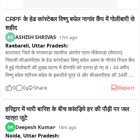
CRPF के हेड कांस्टेबल विष्णु बघेल नागांव कैंप में गोलीबारी से 
शहीद
ASHISH SHRIVAS
AS
17m ago
Raebareli,
Uttar Pradesh:
बालाघाट जिले के परसवाड़ा तहसील अंतर्गत ग्राम भीकेवाड़ा (शेरपार) 
निवासी सीआरपीएफ के हेड कांस्टेबल विष्णु बघेल असम के नौगांव स्थित कैंप 
में हुई गोलीबारी की दुखद घटना में वीरगति को प्राप्त हो गए थे। 44 वर्षीय 
विष्णु बघेल श्रीराम बघेल के इकलौते पुत्र थे और सीआरपीएफ की 34वीं 
बटालियन में पदस्थ थे।

0
0
Share
Report
जानकारी अनुसार, 4 अगस्त की सुबह करीब 7 बजे 34 वीं बटालियन के 
नौगांव कैंप में गेट गार्ड ड्यूटी पर तैनात ASI बलानी प्रेमावरम ने गार्ड रूम से 
हरिद्वार में भारी बारिश के बीच कांवड़िये हर की पौड़ी पर जल 
इंसास राइफल उठाकर क्वार्टर गार्ड में अचानक फायरिंग शुरू कर दी। इस 
यात्रा जुटे
दौरान विष्णु बघेल के पेट में गोली लगी। उन्हें तत्काल अस्पताल ले जाया गया, 
Deepesh Kumar
DK
18m ago
लेकिन उपचार के दौरान उन्होंने दम तोड़ दिया। घटना के बाद आरोपी ASI 
Noida,
Uttar Pradesh:
बैरक पहुंचा, जहां उसने फिर गोलीबारी की। इस हमले में SI राम नवल सिंह 