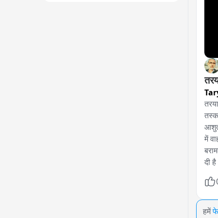
तरय
Tar
तरया
तस्क
आशुत
में 
बराम
दी ह
हमें
फ