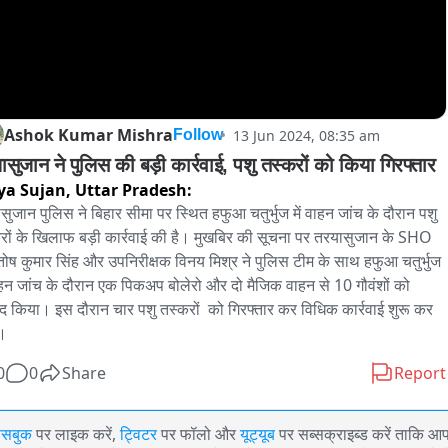
Ashok Kumar Mishra
13 Jun 2024, 08:35 am
Follow
ासुजान ने पुलिस की बड़ी कार्रवाई, पशु तस्करों को किया गिरफ्तार
ya Sujan,
Uttar Pradesh:
सुजान पुलिस ने बिहार सीमा पर स्थित हफुआ चतुर्भुज में वाहन जांच के दौरान पशु 
रों के खिलाफ बड़ी कार्रवाई की है। मुखबिर की सूचना पर तरयासुजान के SHO 
ोष कुमार सिंह और उपनिरीक्षक विनय मिश्र ने पुलिस टीम के साथ हफुआ चतुर्भुज 
वाहन जांच के दौरान एक पिकअप बोलेरो और दो मैजिक वाहन से 10 गौवंशों को 
द किया। इस दौरान चार पशु तस्करों  को गिरफ्तार कर विधिक कार्रवाई शुरू कर 
ै।
0
0
Share
Report
ेसबुक
पर लाइक करें,
ट्विटर
पर फॉलो और
यूट्यूब
पर सब्सक्राइब्ड करें ताकि आ