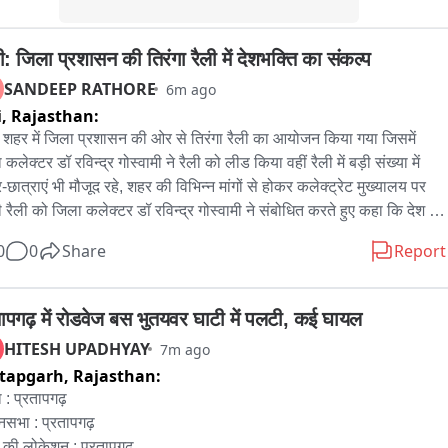
टीम की कार्रवाई के बाद साइबर ठगी से जुड़े लोगों में हड़कंप मचा हुआ है। पुलिस 
ी: जिला प्रशासन की तिरंगा रैली में देशभक्ति का संकल्प
रोपियों से पूछताछ कर साइबर ठगी के नेटवर्क, फर्जी सिम कार्ड और अन्य जुड़े 
 के संबंध में जानकारी जुटा रही है।

SANDEEP RATHORE
6m ago
i,
Rajasthan:
स द्वारा डिटेन किए गए आरोपी कानाराम पुत्र पप्पूलाल, जाति मीणा, उम्र 22 वर्ष, 
 शहर में जिला प्रशासन की ओर से तिरंगा रैली का आयोजन किया गया जिसमें 
ी तालपुरा, थाना मेहंदवास; लोकेंद्र पुत्र पप्पूलाल, जाति मीणा, उम्र 21 वर्ष, 
कलेक्टर डॉ रविन्द्र गोस्वामी ने रैली को लीड किया वहीं रैली में बड़ी संख्या में 
ी तुंबीपुरा, थाना उनियारा; कुलदीप पुत्र हंसराज, जाति गुર્જर, उम्र 22 वर्ष, 
-छात्राएं भी मौजूद रहे, शहर की विभिन्न मांगों से होकर कलेक्ट्रेट मुख्यालय पर 
सी तालपुरा, थाना मेहंदवास पुलिस की जांच जारी है।
ची रैली को जिला कलेक्टर डॉ रविन्द्र गोस्वामी ने संबोधित करते हुए कहा कि देश की 
 और अखंडता बेहद जरूरी है आजादी के इस पर्व को पखवाड़ा पर्व के रूप में इसलिए 
0
0
Share
Report
ा जा रहा है ताकि आजादी के भाव हम में जागृत होते रहे और वही हमारी देश के प्रति 
िम्मेदारी है उनको निभाने का एक नया संकल्प ले सके ।
तापगढ़ में रोडवेज बस भुतयवर घाटी में पलटी, कई घायल
HITESH UPADHYAY
7m ago
tapgarh,
Rajasthan:
 : प्रतापगढ़

नसभा : प्रतापगढ़

की लोकेशन : प्रतापगढ़
