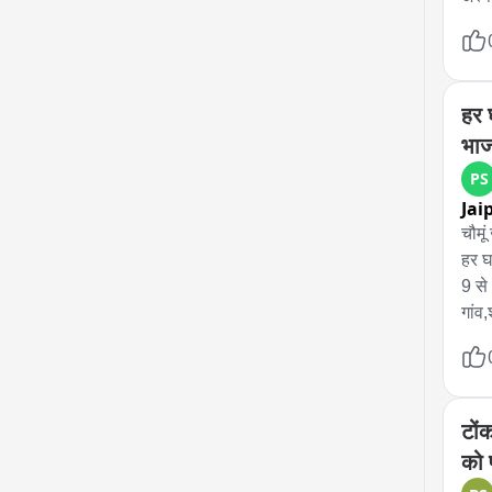
ਸੰਪ
हर 
भाज
PS
Jai
चौमूं
हर घ
9 से
गांव,
तिरं
भाजप
तिरं
देशभ
टों
को 
एंकर