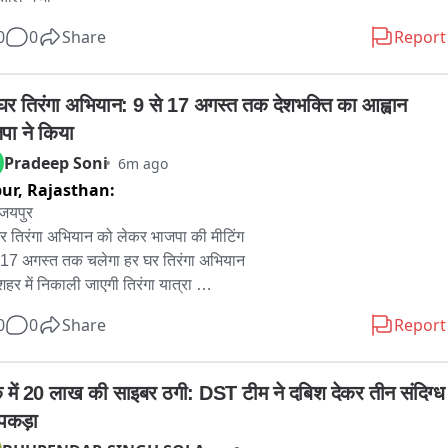
ਰਕ ਜਰੂਰ ਕੀਤਾ ਜਾਵੇ。
0
0
Share
Report
घर तिरंगा अभियान: 9 से 17 अगस्त तक देशभक्ति का आह्वान 
पा ने किया
Pradeep Soni
6m ago
pur,
Rajasthan:
 जयपुर 

र तिरंगा अभियान को लेकर भाजपा की मीटिंग 

 17 अगस्त तक चलेगा हर घर तिरंगा अभियान

शहर में निकाली जाएगी तिरंगा यात्रा 

गा रैली में आमजन से शामिल होने की अपील

0
0
Share
Report
ा प्रवक्ता रामलाल शर्मा ने की अपील

गे के साथ सेल्फी लेकर सोशल मीडिया पर करें साझा

क्ति और राष्ट्रीय एकता का दिया जाएगा संदेश

क में 20 लाख की साइबर ठगी: DST टीम ने दबिश देकर तीन संदिग्ध 
पकड़ा
-देशभर में 9 अगस्त से 17 अगस्त तक हर घर तिरंगा अभियान का आयोजन किया 