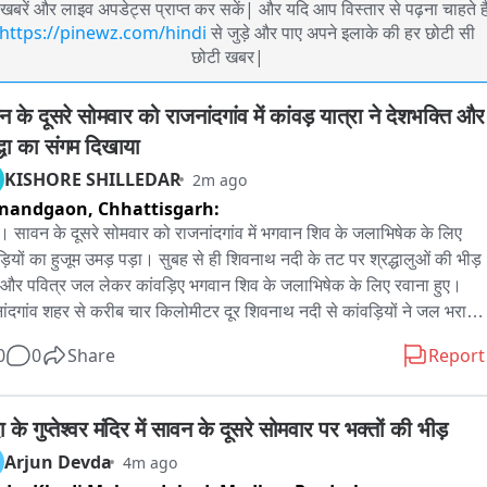
खबरें और लाइव अपडेट्स प्राप्त कर सकें| और यदि आप विस्तार से पढ़ना चाहते है
https://pinewz.com/hindi
से जुड़े और पाए अपने इलाके की हर छोटी सी
छोटी खबर|
 के दूसरे सोमवार को राजनांदगांव में कांवड़ यात्रा ने देशभक्ति और 
द्धा का संगम दिखाया
KISHORE SHILLEDAR
2m ago
jnandgaon,
Chhattisgarh:
। सावन के दूसरे सोमवार को राजनांदगांव में भगवान शिव के जलाभिषेक के लिए 
ड़ियों का हुजूम उमड़ पड़ा। सुबह से ही शिवनाथ नदी के तट पर श्रद्धालुओं की भीड़ 
 और पवित्र जल लेकर कांवड़िए भगवान शिव के जलाभिषेक के लिए रवाना हुए। 
ांदगांव शहर से करीब चार किलोमीटर दूर शिवनाथ नदी से कांवड़ियों ने जल भरा 
ंधे पर कांवड़ लेकर बोल बम के जयकारों के साथ अपनी यात्रा शुरू की। कांवड़ 
0
0
Share
Report
ा में बड़ी संख्या में महिलाएं, बच्चे और पुरुष शामिल हुए। श्रद्धालुओं में भगवान शिव 
्रति आस्था और उत्साह साफ नजर आया। इस बार कांवड़ यात्रा में भगवा रंग के 
तिरंगे का रंग भी दिखाई दिया। कांवड़िए जहां कंधे पर कांवड़ लेकर चल रहे थे, वहीं 
 के गुप्तेश्वर मंदिर में सावन के दूसरे सोमवार पर भक्तों की भीड़
ं में तिरंगा थामे भारत माता की जय के नारे लगाते नजर आए। पूरे रास्ते बॉल बम और 
Arjun Devda
4m ago
 माता की जय के जयघोष से माहौल भक्तिमय और देशभक्तिमय बना रहा। कांड़ 