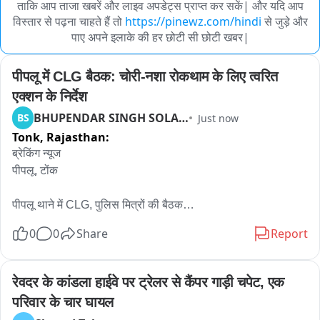
ताकि आप ताजा खबरें और लाइव अपडेट्स प्राप्त कर सकें| और यदि आप
विस्तार से पढ़ना चाहते हैं तो
https://pinewz.com/hindi
से जुड़े और
पाए अपने इलाके की हर छोटी सी छोटी खबर|
पीपलू में CLG बैठक: चोरी-नशा रोकथाम के लिए त्वरित 
एक्शन के निर्देश
BHUPENDAR SINGH SOLANKI
BS
Just now
Tonk,
Rajasthan:
ब्रेकिंग न्यूज

पीपलू, टोंक

पीपलू थाने में CLG, पुलिस मित्रों की बैठक

अतिरिक्त पुलिस अधीक्षक रतनलाल भार्गव की अध्यक्षता में आयोजित हुई 
0
0
Share
Report
बैठक

बैठक में पीपलू डिप्टी रामावतार चौधरी, थानाधिकारी रविश सामरिया, CLG 
रेवदर के कांडला हाईवे पर ट्रेलर से कैंपर गाड़ी चपेट, एक 
सदस्य एवं थाना स्टाफ रहा मौजूद

परिवार के चार घायल