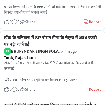
हर घर तिरंगा अभियान के तहत लोगो को बाटे तिरंगा हाथ में तिरंगा लेकर रैली 
निकाल देशभक्ति की भावना जगाई

0
0
Share
Report
नगर पालिका दूनी द्वारा स्वतंत्रता दिवस सप्ताह के पावन अवसर पर आमजन 
में देशभक्ति की भावना जगाने और राष्ट्रीय ध्वज के प्रति सम्मान प्रकट 
करने के उद्देश्य से हर घर तिरंगा अभियान का भव्य आयोजन किया इस अवसर 
टोंक के उनियारा में SP रोशन मीणा के नेतृत्व में अवैध बजरी 
पर अधिशासी अधिकारी अमर चन्द गुर्जर के नेतृत्व में नगर पालिका कार्यालय 
पर बड़ी कार्रवाई
से एक तिरंगा रैली निकाली गई इस रैली में नगर पालिका कर्मचारी महावीर 
BHUPENDAR SINGH SOLANKI
BS
1m ago
जांगिड़, रामराज बलाई, नन्द लाल भील, राजाराम गुर्जर, भंवर लाल सैनी 
Tonk,
Rajasthan:
सहित ग्रामवासी रहे मौजूद।
टोंक के उनियारा से बड़ी खबर टोंक SP रोशन मीणा के निर्देशन में बड़ी 
कारवाई 

 अवैध बजरी परिवहन पर पुलिस-वन विभाग का बड़ा एक्शन!

0
0
Share
Report
 मीणों की झोपड़ियां में अवैध बजरी परिवहन के सभी रास्ते किए बंद।

 JCB से बनास नदी जाने वाले रास्तों में खोदी गई गहरी खाइयां।

 बालाजी पेड़ा और मसानिया पेड़ा के रास्ते भी किए गए बंद।
