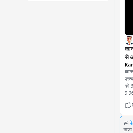
कान
से 
Ka
कानप
प्रत
को 3
9,96
हमें
फ
ताजा 