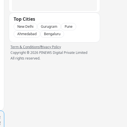
Top Cities
New Delhi
Gurugram
Pune
Ahmedabad
Bengaluru
Term & Conditions
Privacy Policy
Copyright ®
2026
PINEWS Digital Private Limited
All rights reserved.
प
ं