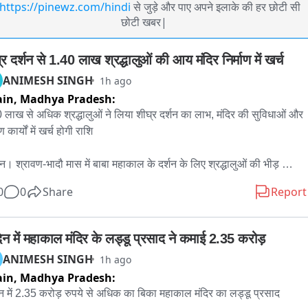
https://pinewz.com/hindi
से जुड़े और पाए अपने इलाके की हर छोटी सी
छोटी खबर|
र दर्शन से 1.40 लाख श्रद्धालुओं की आय मंदिर निर्माण में खर्च
ANIMESH SINGH
1h ago
ain,
Madhya Pradesh:
 लाख से अधिक श्रद्धालुओं ने लिया शीघ्र दर्शन का लाभ, मंदिर की सुविधाओं और 
ण कार्यों में खर्च होगी राशि

ैन। श्रावण-भादौ मास में बाबा महाकाल के दर्शन के लिए श्रद्धालुओं की भीड़ 
ार बढ़ रही है। दूर-दराज से आने वाले कई श्रद्धालु समय बचाने के लिए शीघ्र 
0
0
Share
Report
न व्यवस्था का लाभ ले रहे हैं। temple समिति द्वारा जारी आंकड़ों के अनुसार 30 
ई से 6 अगस्त तक 1 लाख 40 हजार 228 शीघ्र दर्शन टिकट बेचे गए।

िन में महाकाल मंदिर के लड्डू प्रसाद ने कमाई 2.35 करोड़
िकटों से मंदिर समिति को कुल 3 करोड़ 50 लाख 57 हजार रुपये की आय हुई। 
ANIMESH SINGH
1h ago
ं 32,490 टिकट ऑनलाइन और 1 लाख 7 हजार 738 टिकट काउंटर से बेचे गए।

ain,
Madhya Pradesh:
न में 2.35 करोड़ रुपये से अधिक का बिका महाकाल मंदिर का लड्डू प्रसाद

र समिति के अनुसार शीघ्र दर्शन से प्राप्त इस राशि का उपयोग श्रद्धालुओं को बेहतर 