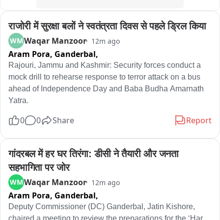
आसपास मौजूद लोगों ने पुलिस को सूचना दी और दमकल की मदद से आग 
पर काबू पाने का प्रयास किया गया। सूचना मिलने पर पुलिस मौके पर पहुंची 
राजोरी में सुरक्षा बलों ने स्वतंत्रता दिवस से पहले ड्रिल किया
और डंपर को सड़क से हटवाकर यातायात सुचारू करवाया। हादसे के कारण 
कुछ समय के लिए सड़क पर आवागमन प्रभावित रहा।
Waqar Manzoor
WM
12m ago
Aram Pora, Ganderbal,
Rajouri, Jammu and Kashmir: Security forces conduct a 
mock drill to rehearse response to terror attack on a bus 
ahead of Independence Day and Baba Budha Amarnath 
Yatra.
0
0
Share
Report
गांदरबल में हर घर तिरंगा: डीसी ने तैयारी और जनता 
सहभागिता पर जोर
Waqar Manzoor
WM
12m ago
Aram Pora, Ganderbal,
Deputy Commissioner (DC) Ganderbal, Jatin Kishore,  
chaired a meeting to review the preparations for the ‘Har 