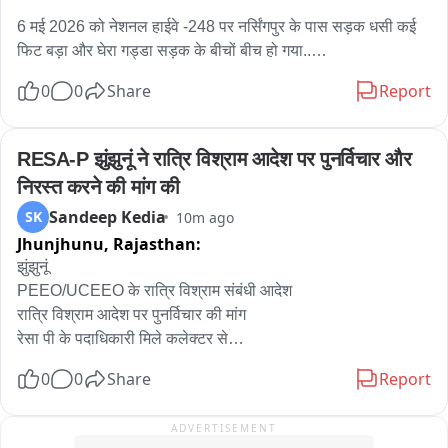
6 मई 2026 को नेशनल हाईवे -248 पर नर्सिंगपुर के पास सड़क धसी कई 
फिट बड़ा और घेरा गड्डा सड़क के बीचों बीच हो गया..

0
0
Share
Report
5 जुलाई को पालम विहार में निगम द्वारा बनाया गया हार्वेस्टिंग सिस्टम ही पानी 
से धरती में धस गया 

RESA-P झुंझुनूं ने रात्रि विश्राम आदेश पर पुनर्विचार और 
7 जुलाई को सिविल लाइन में सड़क धस गई जिसमे कई गाड़िया फंस गई थी 

निरस्त करने की मांग की
Sandeep Kedia
SK
10m ago
8 जुलाई को ही सिविल लाइन में बारिश के कारण पेड़ गिर गया था 

Jhunjhunu,
Rajasthan:
6 अगस्त को को सेक्टर -23 में बारिश के कारण पेड़ गिर गया 

झुंझुनूं

PEEO/UCEEO के रात्रि विश्राम संबंधी आदेश

6 अगस्त गुरूग्राम के घाटा टी पॉइंट पर बारिश के कारण सड़क में गहरा 
रात्रि विश्राम आदेश पर पुनर्विचार की मांग

गड्डा हो गया 

रेसा पी के पदाधिकारी मिले कलेक्टर से

शिक्षा मंत्री और शिक्षा विभाग अधिकारियों के नाम सौंपा ज्ञापन

0
0
Share
Report
7 अगस्त को डीएलएफ फेस -2 में वसंत वैली स्कूल में दीवार गिरने से 2 
जिला मंत्री डॉ. मनीष चाहर की अगुवाई में सौंपा ज्ञापन

मजदूरों कि मौत हो गई थी 

सभा अध्यक्ष प्रतिभा चौधरी व अनिता चौधरी सहित अन्य रहे मौजूद

ADVERTISEMENT