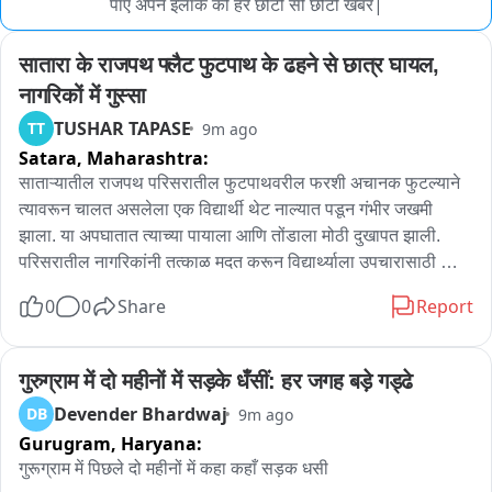
पाए अपने इलाके की हर छोटी सी छोटी खबर|
सातारा के राजपथ फ्लैट फुटपाथ के ढहने से छात्र घायल, 
नागरिकों में गुस्सा
TUSHAR TAPASE
TT
9m ago
Satara,
Maharashtra:
साताऱ्यातील राजपथ परिसरातील फुटपाथवरील फरशी अचानक फुटल्याने 
त्यावरून चालत असलेला एक विद्यार्थी थेट नाल्यात पडून गंभीर जखमी 
झाला. या अपघातात त्याच्या पायाला आणि तोंडाला मोठी दुखापत झाली. 
परिसरातील नागरिकांनी तत्काळ मदत करून विद्यार्थ्याला उपचारासाठी 
रुग्णालयात दाखल केले. या घटनेमुळे फुटपथच्या निकृष्ट अवस्थेबाबत 
0
0
Share
Report
नागरिकांमध्ये तीव्र नाराजी व्यक्त होत असून, तातडीनेदुरुस्ती करण्याची 
मागणी होत आहे.
गुरुग्राम में दो महीनों में सड़के धँसीं: हर जगह बड़े गड्ढे
Devender Bhardwaj
DB
9m ago
Gurugram,
Haryana:
गुरूग्राम में पिछले दो महीनों में कहा कहाँ सड़क धसी 
