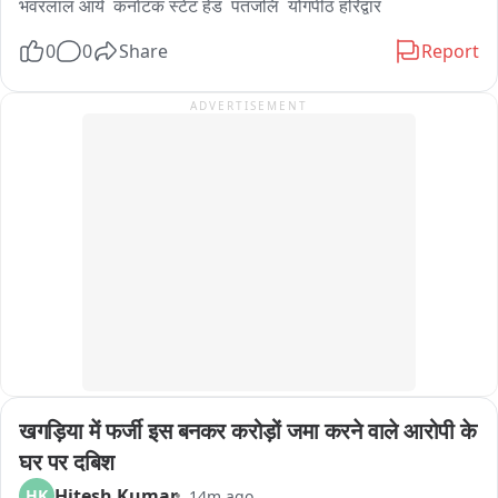
भंवरलाल आर्य  कर्नाटक स्टेट हेड  पतंजलि  योगपीठ हरिद्वार
0
0
Share
Report
ADVERTISEMENT
खगड़िया में फर्जी इस बनकर करोड़ों जमा करने वाले आरोपी के 
घर पर दबिश
Hitesh Kumar
HK
14m ago