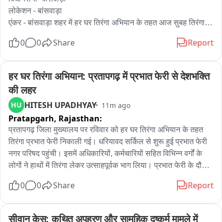
लोकेशन - बांसवाड़ा

एंकर - बांसवाड़ा शहर में हर घर तिरंगा अभियान के तहत आज सुबह तिरंगा 
प्रभात फेरी का आयोजन किया गया। कलेक्ट्री से इस रैली की शुरुआत हुई 
0
0
Share
Report
जिसमें SDM सोनू कुमारी, अतिरिक्त पुलिस अधीक्षक नरपत सिंह, डीएसपी 
मनीष चारण, बीजेपी नेता राजेश कटारा, धनसिंह रावत, हक़रू मईड़ा सहित 
सभी अधिकारी और स्कूली बच्चे शामिल हुए। तिरंगा यात्रा में देशभक्ति गीतों 
हर घर तिरंगा अभियान: प्रतापगढ़ में प्रभात फेरी से देशभक्ति 
के साथ भारत माता जय के नारों से पुरा शहर गूंज उठा। यह रैली कलेक्ट्री 
की लहर
से होते हुए गांधी मूर्ति और भीतर शहर होते हुए पुनः कलेक्ट्री पहुंची जहाँ 
HITESH UPADHYAY
HU
11m ago
इसका समापन हुआ।
Pratapgarh,
Rajasthan:
प्रतापगढ़ जिला मुख्यालय पर रविवार को हर घर तिरंगा अभियान के तहत 
तिरंगा प्रभात फेरी निकाली गई। धरियावद सर्किल से शुरू हुई प्रभात फेरी 
नगर परिषद पहुंची। इसमें अधिकारियों, कर्मचारियों सहित विभिन्न वर्गों के 
लोगों ने हाथों में तिरंगा लेकर उत्साहपूर्वक भाग लिया। प्रभात फेरी के दौरान 
देशभक्ति के नारों और राष्ट्रभक्ति के संदेशों से शहर का माहौल देशभक्तिमय 
0
0
Share
Report
नजर आया। प्रतिभागियों ने आमजन को अपने घरों पर तिरंगा फहराने और 
अभियान में सक्रिय भागीदारी के लिए प्रेरित किया। अधिकारियों ने कहा कि 
तिरंगा देश की एकता, अखंडता और गौरव का प्रतीक है। अभियान का उद्देश्य 
सीवान केस: कथित अपहरण और सामूहिक दुष्कर्म मामले में 