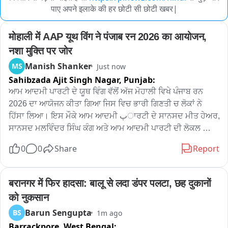
पाए अपने इलाके की हर छोटी सी छोटी खबर|
मोहाली में AAP यूथ विंग ने पंजाब रन 2026 का आयोजन, 
नशा मुक्ति पर जोर
Manish Shanker
MS
Just now
Sahibzada Ajit Singh Nagar,
Punjab:
ਆਮ ਆਦਮੀ ਪਾਰਟੀ ਦੇ ਯੂਥ ਵਿੰਗ ਵੱਲੋਂ ਅੱਜ ਮੋਹਾਲੀ ਵਿਖੇ ਪੰਜਾਬ ਰਨ 
2026 ਦਾ ਆਯੋਜਨ ਕੀਤਾ ਗਿਆ ਜਿਸ ਵਿਚ ਭਾਰੀ ਗਿਣਤੀ ਚ ਲੋਕਾਂ ਨੇ 
ਹਿੱਸਾ ਲਿਆ। ਇਸ ਮੌਕੇ ਆਮ ਆਦਮੀ پਾਰਟੀ ਦੇ ਸਾਨਸਦ ਮੀਤ ਹੇਅਰ, 
ਸਾਨਸਦ ਮਲਵਿੰਦਰ ਸਿੰਘ ਕੰਗ ਅਤੇ ਆਮ ਆਦਮੀ ਪਾਰਟੀ ਦੀ ਲੋਕਲ 
ਲੀਡਰਸ਼ਿਪ ਵੀ ਮੌਜੂਦ ਰਹੀ। ਜਿਸ ਸsbੰਧੀ ਜਾਣਕਾਰੀ ਸਾਂਝੀ ਕਰਦੇ ਹੋਏ 
0
0
Share
Report
ਮੀਤ ਹੇਅਰ ਸਾਂਸਦ ਨੇ ਕਿਹਾ ਕਿ ਪੰਜਾਬ ਦੇ ਯੂਥ ਨੂੰ ਨਸ਼ਾ ਮੁਕਤ ਕਰਨ ਲਈ 
ਅਤੇ ਤੰਦਰੁਸਤ ਬਣਾਉਣ ਲਈ ਇਹੋ ਜਿਹੇ ਪ੍ਰੋਗਰਾਮਾਂ ਦਾ ਆਯੋਜਨ ਹੋਣਾ 
ਬਹੁਤ ਜਰੂਰੀ ਹੈ。
बरानगर में फिर हादसा: बालू से लदा डंपर पलटा, छह दुकानों 
को नुकसान
Barun Sengupta
BS
1m ago
Barrackpore,
West Bengal: