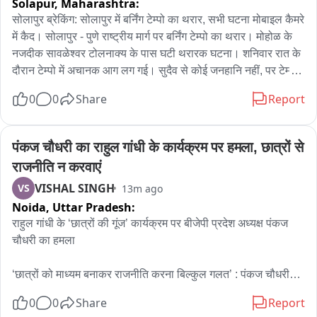
Solapur,
Maharashtra:
छाजेड़, चम्पालाल गैदर, अशोक प्रजापत, सत्यप्रकाश आचार्य सहित कई 
सोलापुर ब्रेकिंग: सोलापुर में बर्निंग टेम्पो का थरार, सभी घटना मोबाइल कैमरे 
नेता और जनप्रतिनिधि भी यात्रा में शामिल हुए। ‘हर घर तिरंगा’ अभियान के 
में कैद। सोलापुर - पुणे राष्ट्रीय मार्ग पर बर्निंग टेम्पो का थरार। मोहोळ के 
तहत 9 से 17 अगस्त तक बीकानेर जिले में विभिन्न राष्ट्रभक्ति और 
नजदीक सावळेश्वर टोलनाक्य के पास घटी थरारक घटना। शनिवार रात के 
जनभागीदारी कार्यक्रम आयोजित किए जाएंगे। अभियान का उद्देश्य 
दौरान टेम्पो में अचानक आग लग गई। सुदैव से कोई जनहानि नहीं, पर टेम्पो 
स्वतंत्रता दिवस के अवसर पर आमजन में राष्ट्रप्रेम और तिरंगे के प्रति 
को भारी नुकसान हुआ।
सम्मान की भावना को और मजबूत करना है।
0
0
Share
Report
पंकज चौधरी का राहुल गांधी के कार्यक्रम पर हमला, छात्रों से 
राजनीति न करवाएं
VISHAL SINGH
VS
13m ago
Noida,
Uttar Pradesh:
राहुल गांधी के ‘छात्रों की गूंज’ कार्यक्रम पर बीजेपी प्रदेश अध्यक्ष पंकज 
चौधरी का हमला

‘छात्रों को माध्यम बनाकर राजनीति करना बिल्कुल गलत’ : पंकज चौधरी

0
0
Share
Report
युवा हमारे देश का भविष्य हैं, उन्हें राजनीति का माध्यम नहीं बनाना चाहिए : 