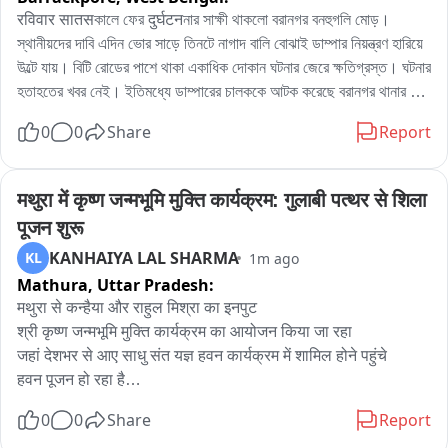
रविवार सातसকালে ফের दुर्घटनনার সাক্ষী থাকলো বরানগর বনহুগলি মোড়। 
স্থানীয়দের দাবি এদিন ভোর সাড়ে তিনটে নাগাদ বালি বোঝাই ডাম্পার নিয়ন্ত্রণ হারিয়ে 
উল্টে যায়। বিটি রোডের পাশে থাকা একাধিক দোকান ঘটনার জেরে ক্ষতিগ্রস্ত। ঘটনার 
হতাহতের খবর নেই। ইতিমধ্যে ডাম্পারের চালককে আটক করেছে বরানগর থানার 
পুলিশ। ব্যবসায়ীদের দাবি বেপরোয়া গাড়ির গতিতে ক্ষতিগ্রস্ত হয়েছে ছয়টি দোকান।
0
0
Share
Report
मथुरा में कृष्ण जन्मभूमि मुक्ति कार्यक्रम: गुलाबी पत्थर से शिला 
पूजन शुरू
KANHAIYA LAL SHARMA
KL
1m ago
Mathura,
Uttar Pradesh:
मथुरा से कन्हैया और राहुल मिश्रा का इनपुट

श्री कृष्ण जन्मभूमि मुक्ति कार्यक्रम का आयोजन किया जा रहा

जहां देशभर से आए साधु संत यज्ञ हवन कार्यक्रम में शामिल होने पहुंचे

हवन पूजन हो रहा है

राजस्थान भरतपुर से लाए गए गुलाबी पत्थर का शिला पूजन किया जाएगा

0
0
Share
Report
अयोध्या श्रीराम जन्मभूमि मंदिर निर्माण में इसी गुलाबी पत्थर का इस्तेमाल 