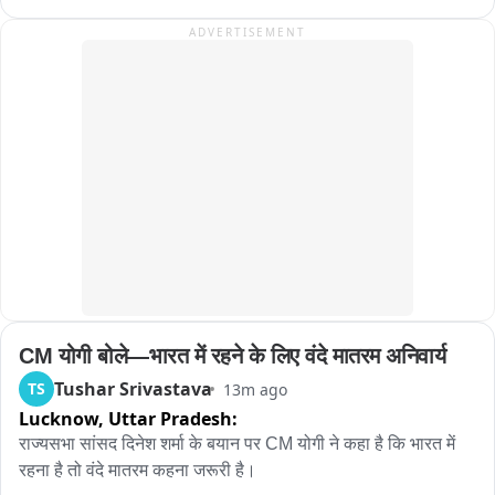
पंकज

ADVERTISEMENT
झारखंड में छात्र अपनी मांगों को लेकर शांतिपूर्वक बैठे हैं : पंकज चौधरी

जहां आपकी सरकार है, वहां नहीं जा रहे, प्रयागराज जा रहे हैं : पंकज

राहुल गांधी के प्रयागराज कार्यक्रम पर यूपी बीजेपी अध्यक्ष का निशाना

‘छात्रों की मांगों पर झारखंड में जाकर बात क्यों नहीं करते?’ : पंकज चौधरी
CM योगी बोले—भारत में रहने के लिए वंदे मातरम अनिवार्य
Tushar Srivastava
TS
13m ago
Lucknow,
Uttar Pradesh:
राज्यसभा सांसद दिनेश शर्मा के बयान पर CM योगी ने कहा है कि भारत में 
रहना है तो वंदे मातरम कहना जरूरी है।