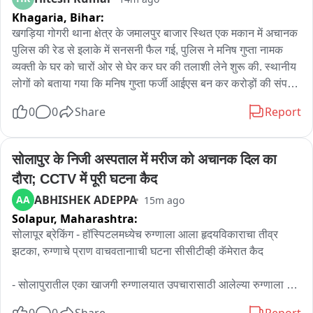
Khagaria,
Bihar:
खगड़िया गोगरी थाना क्षेत्र के जमालपुर बाजार स्थित एक मकान में अचानक 
पुलिस की रेड से इलाके में सनसनी फैल गई, पुलिस ने मनिष गुप्ता नामक 
व्यक्ती के घर को चारों ओर से घेर कर घर की तलाशी लेने शुरू की. स्थानीय 
लोगों को बताया गया कि मनिष गुप्ता फर्जी आईएस बन कर करोड़ों की संपत्ति 
जमा किया है, उसी को लेकर दिल्ली और पटना से मिली गुप्त जानकारी के 
0
0
Share
Report
आधार पर ये रेड की गई है. इसबीच पुलिस ने मनिष को हिरासत में लेते हुए 
उसके घर पर लगी दो महंगी गाड़ियां जिसके ऊपर Government of India 
का बोर्ड लगा है उसे भी जप्त कर लिया है साथ ही घर से कई महत्वपूर्ण 
सोलापुर के निजी अस्पताल में मरीज को अचानक दिल का 
कागजात भी जप्त किए गए हैं. अब पुलिस की ओर से जब आधिकारिक रूप से 
दौरा; CCTV में पूरी घटना कैद
जानकारी दी जाएगी तब ही स्पष्ट होगा कि पुलिस ने किस आधार पर कार्रवाई 
ABHISHEK ADEPPA
AA
15m ago
की और छापेमारी में क्या सब बरामद हुआ.
Solapur,
Maharashtra:
सोलापूर ब्रेकिंग - हॉस्पिटलमध्येच रुग्णाला आला हृदयविकाराचा तीव्र 
झटका, रुग्णाचे प्राण वाचवतानााची घटना सीसीटीव्ही कॅमेरात कैद

- सोलापुरातील एका खाजगी रुग्णालयात उपचारासाठी आलेल्या रुग्णाला 
अचानकाला तीव्र हृदयविकाराचा झटका  
