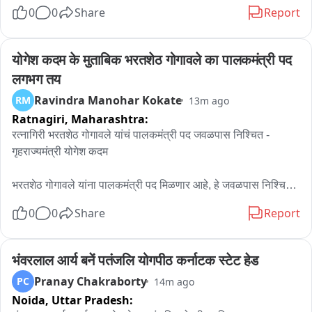
0
0
Share
Report
योगेश कदम के मुताबिक भरतशेठ गोगावले का पालकमंत्री पद 
लगभग तय
Ravindra Manohar Kokate
RM
13m ago
Ratnagiri,
Maharashtra:
रत्नागिरी भरतशेठ गोगावले यांचं पालकमंत्री पद जवळपास निश्चित - 
गृहराज्यमंत्री योगेश कदम

भरतशेठ गोगावले यांना पालकमंत्री पद मिळणार आहे, हे जवळपास निश्चित 
झालं आहे, याबाबतची अधिकृत घोषणा व्हायची आहे, अशी माहिती 
0
0
Share
Report
गृहराज्यमंत्री योगेश कदम यांनी दिली आहे.. सच्चा शिवसैनिकाला न्याय 
एकनाथ शिंदे साहेबांच्या माध्यमातून मिळतोय, त्यामुळे आमच्या शुभेच्छा 
भरतशेठ यांच्यासोबत असल्याचं योगेश कदम यांनी म्हटलं आहे..
भंवरलाल आर्य बनें पतंजलि योगपीठ कर्नाटक स्टेट हेड
Pranay Chakraborty
PC
14m ago
Noida,
Uttar Pradesh: