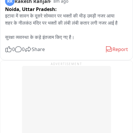
Rakesh Ranjan
RR
8m ago
कानूनी कार्रवाई होगी। देखना होगा कि इस आदेश के बाद गांवों की कितनी 
Noida,
Uttar Pradesh:
चरागाह जमीन अतिक्रमण से मुक्त हो पाती है। दीपक गोयल जी मीडिया 
इटावा में सावन के दूसरे सोमवार पर भक्तों की भीड़ उमड़ी नजर आया

जयपुर
शहर के नीलकंठ मंदिर पर भक्तों की लंबी लंबी कतार लगी नजर आई है

सुरक्षा व्यवस्था के कड़े इंतजाम किए गए है।
0
0
Share
Report
ADVERTISEMENT