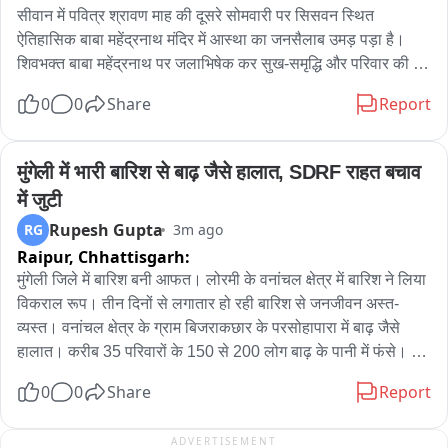
एसपी ने बिना वक्त गंवाए खुद घायल युवक के पास पहुंचकर उसका हाल 
सीवान में पवित्र श्रावण माह की दूसरे सोमवारी पर सिसवन स्थित 
जाना  और मानवता की मिसाल पेश करते हुए अपनी एस्कॉर्ट गाड़ी  से घायल 
ऐतिहासिक बाबा महेंद्रनाथ मंदिर में आस्था का जनसैलाब उमड़ पड़ा है। 
हरिओम को  तुरंत त्वरित इलाज के लिए घायल युवक को राजकीय मेडिकल 
शिवभक्त बाबा महेंद्रनाथ पर जलाभिषेक कर सुख-समृद्धि और परिवार की 
कॉलेज उरई में भर्ती कराया गया।

खुशहाली की कामना कर रहे है। मंदिर परिसर और आसपास का पूरा इलाका 
0
0
Share
Report
हर-हर महादेव व बोल बम के जयघोष से गुंज रहा है।सुरक्षा को लेकर 
समय पर इलाज मिलने से घायल युवक की जान सुरक्षित बच सकी।

पुलिसकर्मी मुस्तैद है और भीड़ नियंत्रण के साथ श्रद्धालुओं को सुगमता से 
जलाभिषेक कराने में जुटे हुए है। मंदिर परिसर में बैरिकेडिंग, पेयजल, 
मुंगेली में भारी बारिश से बाढ़ जैसे हालात, SDRF राहत बचाव 
चिकित्सकों के अनुसार  सही समय इलाज मिलने से घायल युवक की हालत 
चिकित्सा सहायता, शौचालय तथा अन्य मूलभूत सुविधाओं की भी व्यवस्था की 
में जुटी
पूरी तरह सामान्य और स्थिर है।

गई है。
Rupesh Gupta
RG
3m ago
Raipur,
Chhattisgarh:
एसपी जालौन की इस त्वरित कार्यवाही और मानवता की स्थानीय लोगों ने 
जमकर सराहना की।
मुंगेली जिले में बारिश बनी आफत। लोरमी के वनांचल क्षेत्र में बारिश ने लिया 
विकराल रूप। तीन दिनों से लगातार हो रही बारिश से जनजीवन अस्त-
व्यस्त। वनांचल क्षेत्र के ग्राम बिजराकछार के परसोहापारा में बाढ़ जैसे 
हालात। करीब 35 परिवारों के 150 से 200 लोग बाढ़ के पानी में फंसे। 
लगातार बढ़ता जलस्तर ग्रामीणों में दहशत का माहौल। सूचना मिलते ही 
0
0
Share
Report
प्रशासन ने संभाला मोर्चा। SDRF की टीम मौके पर पहुंची, राहत एवं बचाव 
कार्य जारी। जिला प्रशासन की टीम भी मौके पर मौजूद। फंसे ग्रामीणों को 
ADVERTISEMENT
सुरक्षित निकालने की कवायद जारी। वनांचल क्षेत्र में बारिश के चलते कई 