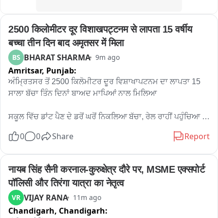
2500 किलोमीटर दूर विशाखपट्टनम से लापता 15 वर्षीय 
बच्चा तीन दिन बाद अमृतसर में मिला
BHARAT SHARMA
BS
9m ago
Amritsar,
Punjab:
ਅੰਮ੍ਰਿਤਸਰ ਤੋਂ 2500 ਕਿਲੋਮੀਟਰ ਦੂਰ ਵਿਸ਼ਾਖਾਪਟਨਮ ਦਾ ਲਾਪਤਾ 15 
ਸਾਲਾ ਬੱਚਾ ਤਿੰਨ ਦਿਨਾਂ ਬਾਅਦ ਮਾਪਿਆਂ ਨਾਲ ਮਿਲਿਆ

ਸਕੂਲ ਵਿੱਚ ਡਾਂਟ ਪੈਣ ਦੇ ਡਰੋਂ ਘਰੋਂ ਨਿਕਲਿਆ ਬੱਚਾ, ਰੇਲ ਰਾਹੀਂ ਪਹੁੰਚਿਆ 
ਅੰਮ੍ਰਿਤਸਰ

0
0
Share
Report
ਭਾਸ਼ਾ ਬਣੀ ਵੱਡੀ ਚੁਣੌਤੀ, ਰੇਲਵੇ ਚਾਈਲਡ ਹੈਲਪ ਡੈਸਕ ਦੀ ਮੁਸਤੈਦੀ ਨਾਲ 
ਪਰਿਵਾਰ ਤੱਕ ਪਹੁੰਚਿਆ ਬੱਚਾ

नायब सिंह सैनी करनाल-कुरुक्षेत्र दौरे पर, MSME एक्सपोर्ट 
पॉलिसी और तिरंगा यात्रा का नेतृत्व
ਅੰਮ੍ਰਿਤਸਰ ਬੱਸ ਸਟੈਂਡ ਨੇੜੇ ਕਰੀਬ 20 ਦਿਨਾਂ ਦੀ ਨੰਨੀ ਬੱਚੀ ਲਾਵਾਰਿਸ 
VIJAY RANA
VR
11m ago
ਮਿਲੀ, ਬਾਲ ਕਲਿਆਣ ਸਮਿਤੀ ਨੇ ਸੰਭਾਲਿਆ

Chandigarh,
Chandigarh: