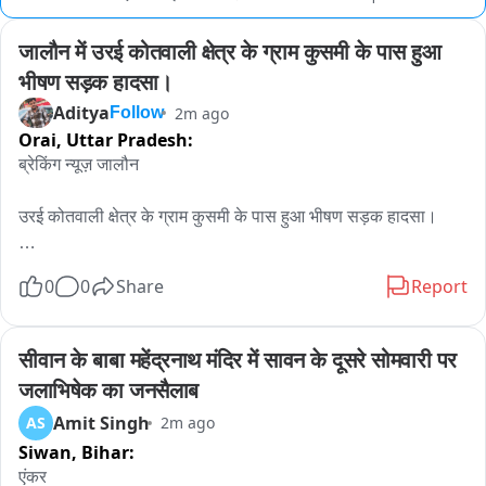
जालौन में उरई कोतवाली क्षेत्र के ग्राम कुसमी के पास हुआ 
भीषण सड़क हादसा।
Aditya
2m ago
Follow
Orai,
Uttar Pradesh:
ब्रेकिंग न्यूज़ जालौन 

उरई कोतवाली क्षेत्र के ग्राम कुसमी के पास हुआ भीषण सड़क हादसा।

अज्ञात चार पहिया वाहन ने मोटरसाइकिल सवार युवक को मारी जोरदार 
0
0
Share
Report
टक्कर।

सड़क दुर्घटना में युवक हरिओम स्वामी गंभीर रूप से घायल होकर तड़प रहा 
सीवान के बाबा महेंद्रनाथ मंदिर में सावन के दूसरे सोमवारी पर 
था।

जलाभिषेक का जनसैलाब
Amit Singh
AS
2m ago
उसी दौरान वहां से गुजर रहे जालौन के पुलिस अधीक्षक  विनय कुमार सिंह 
Siwan,
Bihar:
हादसे को देखते ही  संवेदनशीलता दिखाते हुए तत्काल अपनी गाड़ी रुकवाई।

एंकर
