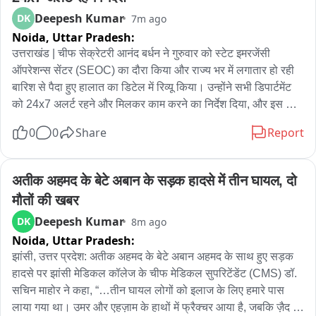
Deepesh Kumar
DK
7m ago
Noida,
Uttar Pradesh:
उत्तराखंड | चीफ सेक्रेटरी आनंद बर्धन ने गुरुवार को स्टेट इमरजेंसी 
ऑपरेशन्स सेंटर (SEOC) का दौरा किया और राज्य भर में लगातार हो रही 
बारिश से पैदा हुए हालात का डिटेल में रिव्यू किया। उन्होंने सभी डिपार्टमेंट 
को 24x7 अलर्ट रहने और मिलकर काम करने का निर्देश दिया, और इस बात 
पर ज़ोर दिया कि लोगों की जान की सुरक्षा राज्य सरकार की सबसे बड़ी 
0
0
Share
Report
प्राथमिकता है।

चीफ सेक्रेटरी ने डिज़ाडर मैनेजमेंट और रिहैबिलिटेशन सेक्रेटरी विनोद 
कुमार सुमन के साथ बारिश की पूरी स्थिति का रिव्यू किया, जिसमें नदियों का 
अतीक अहमद के बेटे अबान के सड़क हादसे में तीन घायल, दो 
पानी का लेवल, सड़कें बंद होना, लैंडस्लाइड से प्रभावित इलाके, चल रहे 
मौतों की खबर
राहत और बचाव ऑपरेशन, बिजली और पीने के पानी की सप्लाई, 
Deepesh Kumar
DK
8m ago
कम्युनिकेशन सिस्टम और दूसरी ज़रूरी सर्विस शामिल हैं। उन्होंने अलग-
Noida,
Uttar Pradesh:
अलग ज़िलों में बारिश, मौसम के अनुमान और आने वाले दिनों की तैयारियों का 
भी आकलन किया, और अधिकारियों को लगातार मॉनिटरिंग बनाए रखने और 
झांसी, उत्तर प्रदेश: अतीक अहमद के बेटे अबान अहमद के साथ हुए सड़क 
किसी भी इमरजेंसी की स्थिति में तेज़ी से कार्रवाई करने का निर्देश दिया।

हादसे पर झांसी मेडिकल कॉलेज के चीफ मेडिकल सुपरिटेंडेंट (CMS) डॉ. 
सचिन माहोर ने कहा, “…तीन घायल लोगों को इलाज के लिए हमारे पास 
उन्होंने स्टेट इमरजेंसी ऑपरेशन्स सेंटर को सभी ज़िला एडमिनिस्ट्रेशन के 
लाया गया था। उमर और एहज़ाम के हाथों में फ्रैक्चर आया है, जबकि ज़ैद के 