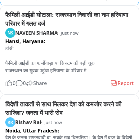
फैमिली आईडी घोटाला: राजस्थान निवासी का नाम हरियाणा 
परिवार में गलत दर्ज
NAVEEN SHARMA
NS
Just now
Hansi,
Haryana:
हांसी

फैमिली आईडी का फर्जीवाड़ा या सिस्टम की बड़ी चूक

राजस्थान का युवक पहुंचा हरियाणा के परिवार में

0
0
Share
Report
हांसी। हरियाणा की फैमिली आईडी प्रणाली एक बार फिर सवालों के घेरे में 
है। राजस्थान के झुंझुनूं जिले के गांव उरीकी निवासी प्रदीप कुमार का नाम 
बिना उसकी जानकारी और सहमति के हांसी के गांव हाजमपुर निवासी सुरजन 
विदेशी ताकतों से साथ मिलकर देश को कमजोर करने की 
सिंह की फैमिली आईडी में दर्ज हो गया। इस मामले के सामने आने के बाद 
साजिश? जनता में भारी रोष
फैमिली आईडी प्रणाली की कार्यप्रणाली पर गंभीर सवाल उठ रहे हैं。

Rishav Rai
RR
Just now
Noida,
Uttar Pradesh:
हाजमपुर निवासी प्रदीप कुमार ने बताया कि वह न तो हाजमपुर के उस 
परिवार को जानता है और न ही हरियाणा का निवासी है। वह गुरुग्राम स्थित 
देश के जनता राष्ट्रवादी बा, सबके खूब चिन्हतिया। के देश में बइठ के विदेशी 