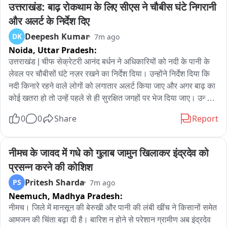
রাজ্যের পুর ও নগরোন্নয়ন দপ্তরের প্রতিমন্ত্রী উমেশ রাই বলেন সমস্ত পুরসভা 
उत्तराखंड: बाढ़ रोकथाम के लिए सीएस ने चौबीस घंटे निगरानी 
এলাকায় পুজোর আগেই রাস্তা সরানো হয়ে যাবে।এরজন্য টেন্ডার ডেকে বরাত দেওয়া 
और अलर्ट के निर्देश दिए
হয়েছে।টাকা বরাদ্দ হয়েছে।হাওড়া পুরসভা এলাকায় বরাদ্দ হয়েছে আঠারো কোটি 
Deepesh Kumar
DK
7m ago
টাকা।যারমধ্যে প্রথম পর্যায়ের জন্য দেড় কোটি টাকা।যেসমস্ত ঠিকাদাররা কাজ 
Noida,
Uttar Pradesh:
করবেন তারা পাঁচবছর রক্ষণাবেক্ষণ করবেন।রাস্তা খারাব হলে তাদের সারিয়ে দিতে 
হবে।নাহলে কড়া ব্যবস্থা নেওয়া হবে।রাস্তার ধারে ঠিকাদারদের নাম ফোন নম্বর 
उत्तराखंड | चीफ सेक्रेटरी आनंद बर्धन ने अधिकारियों को नदी के पानी के 
দেওয়া বাধ্যতামুলক।
लेवल पर चौबीसों घंटे नज़र रखने का निर्देश दिया। उन्होंने निर्देश दिया कि 
नदी किनारे रहने वाले लोगों को लगातार अलर्ट किया जाए और अगर बाढ़ का 
कोई खतरा हो तो उन्हें पहले से ही सुरक्षित जगहों पर भेज दिया जाए। उन्होंने 
यह भी निर्देश दिया कि जब भी डैम या बैराज से पानी छोड़ा जाए, तो नीचे के 
0
0
Share
Report
इलाकों में रहने वालों को पहले से सूचित किया जाना चाहिए और सतर्क रहने 
की सलाह दी जानी चाहिए। अगर ज़रूरत हो, तो किसी भी संभावित खतरे को 
कम करने के लिए पड़ोसी राज्यों को भी समय पर अलर्ट किया जाना चाहिए। 
नीमच के जावद में गधे को गुलाब जामुन खिलाकर इंद्रदेव को 
चीफ सेक्रेटरी ने आगे निर्देश दिया कि अगर भारी बारिश या लैंडस्लाइड के 
प्रसन्न करने की कोशिश
कारण कम्युनिकेशन नेटवर्क में रुकावट आती है, तो दूसरे कम्युनिकेशन 
Pritesh Sharda
PS
7m ago
सिस्टम तुरंत चालू किए जाने चाहिए। उन्होंने निर्देश दिया कि सभी सैटेलाइट 
Neemuch,
Madhya Pradesh:
फ़ोन हर समय चालू रहें और उनके ज़रिये स्टेट इमरजेंसी ऑपरेशन सेंटर 
(SEOC) और डिस्ट्रिक्ट इमरजेंसी ऑपरेशन सेंटर (DEOCs) के बीच 
नीमच। जिले में मानसून की बेरुखी और पानी की लंबी खींच ने किसानों समेत 
रोज़ाना बातचीत पक्की की जाए। उन्होंने ज़ोर देकर कहा कि बिजली, पीने के 
आमजन की चिंता बढ़ा दी है। बारिश न होने से परेशान ग्रामीण अब इंद्रदेव 