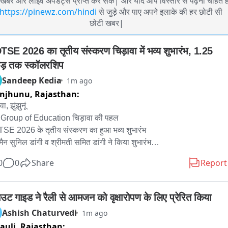
खबरें और लाइव अपडेट्स प्राप्त कर सकें| और यदि आप विस्तार से पढ़ना चाहते है
https://pinewz.com/hindi
से जुड़े और पाए अपने इलाके की हर छोटी सी
छोटी खबर|
SE 2026 का तृतीय संस्करण चिड़ावा में भव्य शुभारंभ, 1.25 
ड़ तक स्कॉलरशिप
Sandeep Kedia
1m ago
unjhunu,
Rajasthan:
ा, झुंझुनूं

Group of Education चिड़ावा की पहल

E 2026 के तृतीय संस्करण का हुआ भव्य शुभारंभ

मैन सुनिल डांगी व श्रीमती समित डांगी ने किया शुभारंभ

 करोड़ रूपए तक के कैश अवार्ड्स व स्कॉलरशिप मिलेगी

0
0
Share
Report
वाटी के साथ—साथ हरियाणा के विद्यार्थियों को मिलेगा मौका

ाल MD Talent Search Exam में शामिल होते है हजारों बच्चे

 जेईई समेत अन्य प्रतियोगी परीक्षाओं की तैयारी करवाती है संस्था

ाउट गाइड ने रैली से आमजन को वृक्षारोपण के लिए प्रेरित किया
 कॅरिअर लाइन कोचिंग के जरिए स्कूलिंग के साथ करवाती है तैयारी

Ashish Chaturvedi
1m ago
auli,
Rajasthan:
नूं जिले के चिड़ावा में संचालित नीट, जेईई समेत अन्य प्रतियोगी परीक्षाओं की तैयारी 