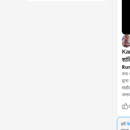
Kan
Ru
रुरा
द्वा
माहौ
जनार
हमें
फ