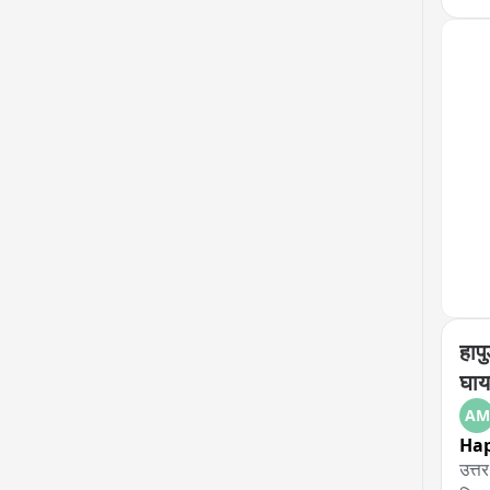
लिए 
दुचा
इसे 
पर बे
के स
थाने
हापु
घा
AM
Ha
उत्तर