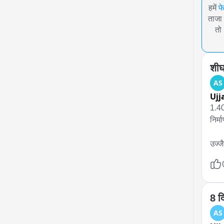
हमें
फ
ताजा 
तो
शीघ्
AS
Ujj
1.40
निर्मा
उज्ज
लगात
दर्श
जुला
8 द
इन ट
AS
इसमे