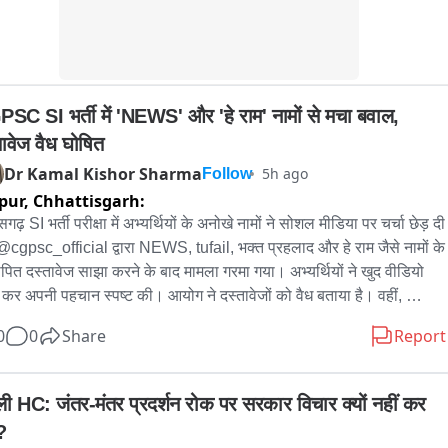
 गया है।

ैनपुरी के घिरोर थाना क्षेत्र के कोसमा हिनूद गांव में गुरुवार रात करीब 9 बजे एक 
दहला देने वाली घटना हुई। कोसमा मुसलमीन निवासी 20 वर्षीय अनीश पुत्र 
SC SI भर्ती में 'NEWS' और 'हे राम' नामों से मचा बवाल, 
त अपने 15 साल के चचेरे भाई अप्पू के साथ नकाब पहनकर लुका-छिपी खेलते हुए 
 हिनूद गांव में पहुंच गया था।

तावेज वैध घोषित
ा जा रहा है कि गांव के कुछ युवकों ने दोनों को पहचान लिया और पकड़ लिया। 
Dr Kamal Kishor Sharma
5h ago
Follow
 है कि इसके बाद अनीश की जमकर पिटाई की गई। इस पूरी घटना का वीडियो भी 
pur,
Chhattisgarh:
लिया गया, जो अब सोशल मीडिया पर तेजी से वायरल हो रहा है।

सगढ़ SI भर्ती परीक्षा में अभ्यर्थियों के अनोखे नामों ने सोशल मीडिया पर चर्चा छेड़ दी 
में पिटाई के बाद शुक्रवार सुबह अनीश का शव गांव से करीब 500 मीटर दूर खेतों में 
@cgpsc_official द्वारा NEWS, tufail, भक्त प्रहलाद और हे राम जैसे नामों के 
 मिला। शव मिलते ही परिजनों में कोहराम मच गया।

ापित दस्तावेज साझा करने के बाद मामला गरमा गया। अभ्यर्थियों ने खुद वीडियो 
नों ने गांव के ही कुछ लोगों पर पीट-पीटकर हत्या करने का आरोप लगाया है। 
 कर अपनी पहचान स्पष्ट की। आयोग ने दस्तावेजों को वैध बताया है। वहीं, 
ा मिलते ही सीओ कुरावली भारी पुलिस बल के साथ मौके पर पहुंचे। पुलिस ने शव 
रंभिक परीक्षा में सफल हुए NEWS, HeyRam, SpaceRani समेत सभी 
ब्जे में लेकर पोस्टमार्टम के लिए भेज दिया है।फिलहाल पुलिस का कहना है कि 
0
0
Share
Report
यों को अब मेंस की तैयारी के लिए शुभकामनाएं मिल रही हैं।
तक इस मामले में तहरीर नहीं मिली है। पोस्टमार्टम रिपोर्ट आने के बाद ही मौत के 
कारणों का पता चल पाएगा। तनाव को देखते हुए गांव में अतिरिक्त पुलिस बल तैनात 
्ली HC: जंतर-मंतर प्रदर्शन रोक पर सरकार विचार क्यों नहीं कर 
िया गया है। 

ाल पुलिस पोस्टमार्टम रिपोर्ट का इंतजार कर रही है और मामले की जांच में जुट गई 
?