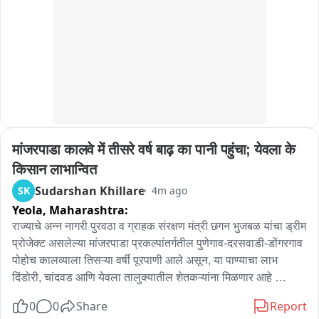
मांजरपाडा कालवे में तीसरे वर्ष बाढ़ का पानी पहुंचा; येवला के 
किसान लाभान्वित
Sudarshan Khillare
SK
4m ago
Yeola,
Maharashtra:
राज्याचे अन्न नागरी पुरवठा व ग्राहक संरक्षण मंत्री छगन भुजबळ यांचा ड्रीम 
प्रोजेक्ट असलेल्या मांजरपाडा प्रकल्पांतर्गतील पुणेगाव-दरसवाडी-डोंगरगाव 
पोहोच कालव्याला तिसऱ्या वर्षी पूरपाणी आले असून, या पाण्याचा लाभ 
दिंडोरी, चांदवड आणि येवला तालुक्यातील शेतकऱ्यांना मिळणार आहे 
कालव्यात सोडलेले पाणी सुमारे 113 किलोमीटरचा प्रवास करत येवला 
0
0
Share
Report
तालुक्यात दाखल झाले आहे मात्र, यापूर्वी 1978 पासून हा कालवा पूर्ण 