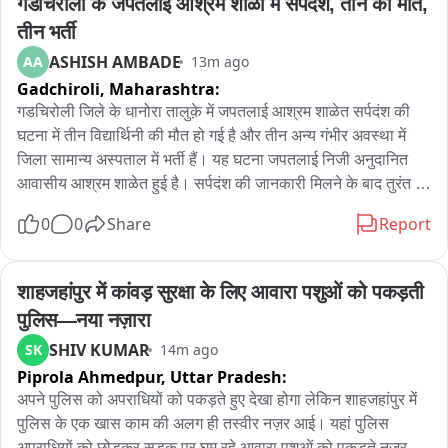
गडचिरोली के जपतलाई आश्रम शाळा में सर्पदंश, तीन की मौत, 
तीन भर्ती
ASHISH AMBADE
AA
13m ago
Gadchiroli,
Maharashtra:
गडचिरोली जिले के धानोरा तालुक़े में जपतलाई आश्रम शाळेत सर्पदंश की 
घटना में तीन विद्यार्थिनी की मौत हो गई है और तीन अन्य गंभीर अवस्था में 
जिला सामान्य अस्पताल में भर्ती हैं। यह घटना जपतलाई निजी अनुदानित 
आवासीय आश्रम शाळेत हुई है। सर्पदंश की जानकारी मिलने के बाद तुरंत 
बच्चों को गडचिरोली जिले के अस्पताल में भर्ती कराया गया। आदिवासी 
0
0
Share
Report
प्रकल्प विभाग के अधिकारी और पुलिस आश्रम शाळा में पहुँच गए हैं और 
हादसे की अधिक जांच जारी है। इस मामले में कांग्रेस के जिल्हा अध्यक्ष 
एडवोकेट विश्वजीत कोवासे के परिवार से संबंध होने की बात सामने आई है।
शाहजहांपुर में कांवड़ सुरक्षा के लिए आवारा पशुओं को पकड़ती 
पुलिस—नया नज़ारा
SHIV KUMAR
SK
14m ago
Piprola Ahmedpur,
Uttar Pradesh:
अपने पुलिस को अपराधियों को पकड़ते हुए देखा होगा लेकिन शाहजहांपुर में 
पुलिस के एक खास काम की अलग ही तस्वीर नज़र आई। यहां पुलिस 
अपराधियों को छोड़कर सड़क पर घूम रहे आवारा पशुओं को पकड़ते नजर 