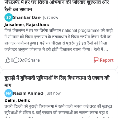
जैसलमेर में हर घर तिरंगा अभियान की जोरदार शुरुआत और 
रैली का समापन
Shankar Dan
SD
Just now
Jaisalmer,
Rajasthan:
जिले जैसलमेर में हर घर तिरंगा अभियान national programme की कड़ी 
में सोमवार को जिला प्रशासन के तत्वावधान में जिला स्तरीय तिरंगा रैली का 
शानदार आयोजन हुआ। गड़ीसर चौराहा से प्रारंभ हुई इस रैली को जिला 
कलेक्टर अनुपमा जोरवाल ने हरी झंडी दिखाकर रवाना किया। रैली में 
अतिरिक्त मुख्य कार्यकारी अधिकारी जितेंद्र सिंह, नरपत सिंह हरसानी, 
0
0
Share
Report
आयुक्त नगर परिषद लजपाल सिंह सोढा, जिला शिक्षा अधिकारी महेश कुमार 
बिसा, खेल अधिकारी राकेश बिश्नोई, समाजसेवी कवराज सिंह चौहान सहित 
जिला स्तरीय अधिकारी जनप्रतिनिधि शामिल हुए। रैली में पुलिस होमगार्ड, 
बुराड़ी में बुनियादी सुविधाओं के लिए विधानसभा से एक्शन की 
एएनएम प्रशिक्षणार्थी, स्कूली छात्र-छात्राएं, बास्केटबॉल अकादमी के 
मांग
खिलाड़ी सहित अन्य संभाग्यों ने अपने हाथों में तिरंगा लिए हुए रैली में भाग 
Nasim Ahmad
NA
Just now
लिया। संभागियों ने भारत माता की जय, वंदे मातरम, स्वतंत्रता सेनानी अमर 
Delhi,
Delhi:
रहे राष्ट्रभक्ति के नारों से पूरे मार्ग को गगुंजायमान कर दिया। यह रैली 
गड़ीसर चौराहा से रवाना होकर नगर परिषद, एयरफोर्स चौराहा, नीरज बस 
उत्तरी दिल्ली की बुराड़ी विधानसभा में रहने वाली जनता कई तरह की मूलभूत 
स्टैंड चौराहा, हनुमान सर्किल होती हुई गांधी दर्शन गांधी जी की मूर्ति के स्थल 
सुविधाओं से वंचित है. कई प्रकार की समस्याओं का सामना करना पड़ा है 