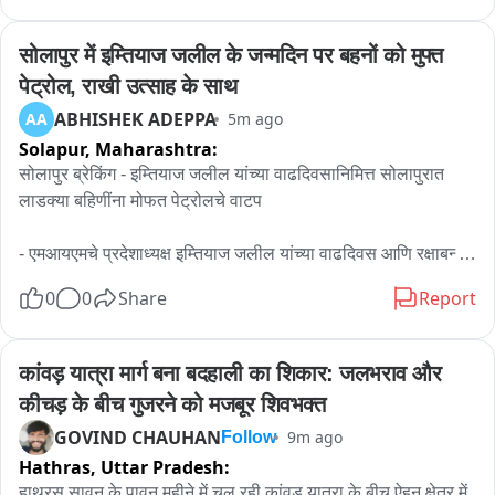
स्थितीमध्ये येवला मतदार संघाचे धुरा मंत्री छगन भुजबळ यांनी 
सांभाळल्यानंतर कालव्याचे काम पूर्ण केले डोंगरगाव धरण भरल्यामुळे येवला 
सोलापुर में इम्तियाज जलील के जन्मदिन पर बहनों को मुफ्त 
तालुक्यातील उत्तर पूर्व भागाला नव संजीवनी मिळाली असून परिसरातील 
पेट्रोल, राखी उत्साह के साथ
शेतकऱ्यांच्या पिण्याचा पाण्याचा प्रश्न जनावरांच्या पाण्याचा प्रश्न व शेती 
ABHISHEK ADEPPA
AA
5m ago
सिंचनाचाही प्रश्न आता मिटल्याने शेतकऱ्यांनी समाधान व्यक्त केला आहे या 
Solapur,
Maharashtra:
संदर्भात आढावा घेतला आहे
सोलापुर ब्रेकिंग - इम्तियाज जलील यांच्या वाढदिवसानिमित्त सोलापुरात 
लाडक्या बहिणींना मोफत पेट्रोलचे वाटप

- एमआयएमचे प्रदेशाध्यक्ष इम्तियाज जलील यांच्या वाढदिवस आणि रक्षाबन्धन 
निमित्ताने सोलापुरात 101 लाडक्या बहिणींना मोफत पेट्रोलचे वाटप  

0
0
Share
Report
- या सोबतच इम्तियाज नावाच्याही व्यक्तींना मोफत पाच लिटर पेट्रोलचे 
वाटप  

कांवड़ यात्रा मार्ग बना बदहाली का शिकार: जलभराव और 
कीचड़ के बीच गुजरने को मजबूर शिवभक्त
- मोफत पेट्रोल वाटपाचा लाभ घेण्यासाठी लाडक्या बहिणी आणि युवकांची 
GOVIND CHAUHAN
9m ago
Follow
पेट्रोल पंपावर मोठी गर्दी

Hathras,
Uttar Pradesh:
हाथरस सावन के पावन महीने में चल रही कांवड़ यात्रा के बीच ऐहन क्षेत्र में 
- रक्षाबन्धनाच्या निमित्ताने लाडक्या बहिणीकडून राख्या बांधून घेत राखी 