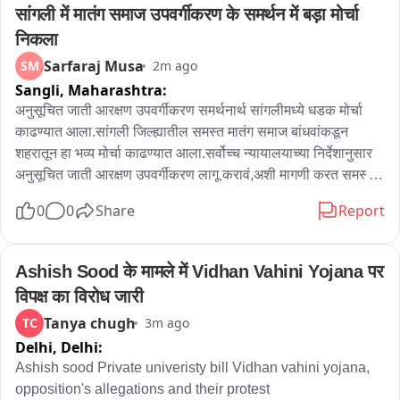
सांगली में मातंग समाज उपवर्गीकरण के समर्थन में बड़ा मोर्चा 
निकला
Sarfaraj Musa
SM
2m ago
Sangli,
Maharashtra:
अनुसूचित जाती आरक्षण उपवर्गीकरण समर्थनार्थ सांगलीमध्ये धडक मोर्चा 
काढण्यात आला.सांगली जिल्ह्यातील समस्त मातंग समाज बांधवांकडून 
शहरातून हा भव्य मोर्चा काढण्यात आला.सर्वोच्च न्यायालयाच्या निर्देशानुसार 
अनुसूचित जाती आरक्षण उपवर्गीकरण लागू करावं,अशी मागणी करत समस्त 
मातंग समाज बांधवांकडून काढलेल्या मोर्चामध्ये अण्णाभाऊ साठेंच्या 
0
0
Share
Report
कुटुंबासह,माजी मंत्री लक्ष्मण ढोबळे आणि जिल्ह्यातील शेकडो मातंग बांधव 
सहभागी झाले होते. राज्य सरकारने तात्काळ सर्वोच्च न्यायालयाच्या निर्देशाची 
अंमलबजावणी करत उपवर्गीकरण लागू करून न्याय द्यावा, अन्यथा या पुढील 
Ashish Sood के मामले में Vidhan Vahini Yojana पर 
काळात तीव्र आंदोलन छेडण्यात येईल,अशा इशाऱ्य देण्यात आला आहे
विपक्ष का विरोध जारी
Tanya chugh
TC
3m ago
Delhi,
Delhi:
Ashish sood Private univeristy bill Vidhan vahini yojana, 
opposition's allegations and their protest