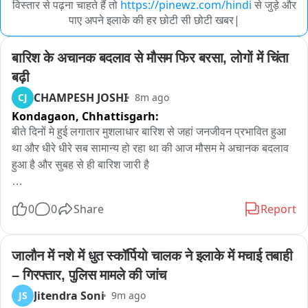
विस्तार से पढ़ना चाहते हैं तो
https://pinewz.com/hindi
से जुड़े और
पाए अपने इलाके की हर छोटी सी छोटी खबर|
बारिश के अचानक बदलाव से मौसम फिर बरसा, लोगों में चिंता 
बढ़ी
CHAMPESH JOSHI
CJ
8m ago
Kondagaon,
Chhattisgarh:
बीते दिनों मे हुई लगातार मुशलाधार बारिश से जहां जनजीवन प्रभावित हुआ 
था और धीरे धीरे सब सामान्य हो रहा था की आज मौसम मे अचानक बदलाव 
हुआ है और सुबह से ही बारिश जारी है

बीते दिनों हुई बारिश से नदी नाले उफान पर थे कई सड़क मार्ग बंद हो चुके थे 
0
0
Share
Report
अब फिर एक बार मौसम के बदलने से लोगों मे चिंता भी देखि जा सकती है
जालौन में नशे में धुत स्कॉर्पियो चालक ने इलाके में मचाई तबाही 
– गिरफ्तार, पुलिस मामले की जांच
Jitendra Soni
JS
9m ago