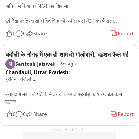
खनिज माफिया पर NGT का शिकंजा

पूर्व नेता प्रतिपक्ष डॉ गोविंद सिंह की अपील पर NGT का फैसला

0
0
Share
Report
NGT ने माना सरकारी तंत्र खनिज माफिया को रोकने में नाकाम

NGT ने बनाई 3 सदस्यीय ज्वाइंट कमिटी

चंदौली के नौगढ़ में एक ही शाम दो गोलीबारी, दहशत फैल गई
Santosh Jaiswal
SJ
16m ago
सेंट्रल पॉल्यूशन कंट्रोल बोर्ड, स्टेट पॉल्यूरेशन कंट्रोल बोर्ड और पर्यावरण 
Chandauli,
Uttar Pradesh:
विभाग के नामित सदस्यों की ज्वाइंट कमिटी

ब्रेकिंग: चंदौली....

6 हफ्ते में ज्वाइंट कमिटी अवैध माइनिंग पर सौंपेगी रिपोर्ट

- नौगढ़ में महज दो घंटे के भीतर दो जगह ताबड़तोड़ फायरिंग, इलाके में 
दहशत...

ग्वालियर चंबल में अवैध खनन को लेकर लगाई थी अपील

0
0
Share
Report
- शाम 4 से 7 बजे के बीच सरेराह चली गोलियों से पुलिस गश्त और कानून-
भिंड दतिया इलाके के करीब घड़ियाल सेंचुरी को प्रभावित होने का दावा
व्यवस्था पर उठे सवाल...

ADVERTISEMENT
- भरदुआ राजवाहा पुल के पास पुराने विवाद में मोबाइल दुकानदार को मारी 