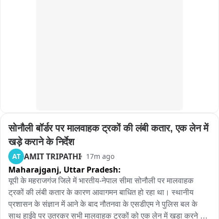
गोली, हाथ में लगी गोली...

- घायल दैवज्ञ विश्वकर्मा को CHC नौगढ़ में कराया गया भर्ती, इलाज जारी...

- परिजनों के मुताबिक करीब छह महीने पुराने मोबाइल विवाद को लेकर हुआ 
हमला...

- गोली मारने के बाद आरोपी असलहा लहराते हुए मौके से फरार...

- पहली घटना की जांच के बीच मझगाईं स्थित देसी शराब की दुकान पर दूसरी 
सोनौली बॉर्डर पर मालवाहक ट्रकों की लंबी कतार, एक लेन में 
फायरिंग...

खड़े कराने के निर्देश
- दुकान पर बैठने को लेकर विवाद के बाद अधिवक्ता अजीत कुमार से मनबढ़ों 
AMIT TRIPATHI
AT
17m ago
ने की गाली-गलौज...

Maharajganj,
Uttar Pradesh:
यूपी के महराजगंज जिले में भारतीय-नेपाल सीमा सोनौली पर मालवाहक 
- विवाद बढ़ने पर बंदूक निकालकर की हवाई फायरिंग, मौके पर मची अफरा-
ट्रकों की लंबी कतार के कारण आवागमन बाधित हो रहा था। स्थानीय 
तफरी...

प्रशासन के संज्ञान में आने के बाद नौतनवा के एसडीएम ने पुलिस बल के 
साथ हाईवे पर उतरकर सभी मालवाहक ट्रकों को एक लेन में खड़ा करने के 