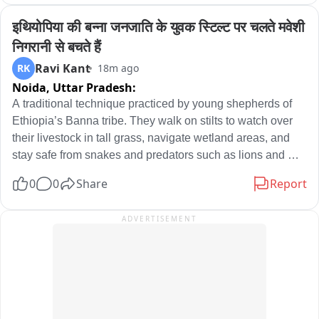
इथियोपिया की बन्ना जनजाति के युवक स्टिल्ट पर चलते मवेशी 
निगरानी से बचते हैं
Ravi Kant
RK
18m ago
Noida,
Uttar Pradesh:
A traditional technique practiced by young shepherds of 
Ethiopia’s Banna tribe. They walk on stilts to watch over 
their livestock in tall grass, navigate wetland areas, and 
stay safe from snakes and predators such as lions and 
leopards. It demands strength, balance, and training 
0
0
Share
Report
starting from childhood.
ADVERTISEMENT