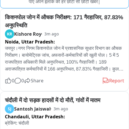
पाए अपने इलाके की हर छोटी सी छोटी खबर|
किशनपोल जोन में औचक निरीक्षण: 171 गैरहाजिर, 87.83% 
अनुपस्थिति
Kishore Roy
KR
3m ago
Noida,
Uttar Pradesh:
जयपुर।नगर निगम किशनपोल जोन में प्रशासनिक सुधार विभाग का औचक 
निरीक्षण। बायोमेट्रिक जांच, अफसरों-कर्मचारियों की खुली पोल। 5 में 5 
राजपत्रित अधिकारी मिले अनुपस्थित, 100% गैरहाजिरी। 189 
अराजपत्रित कर्मचारियों में 166 अनुपस्थित, 87.83% गैरहाजिरी। कुल 
194 में से 171 अधिकारी-कर्मचारी निरीक्षण के समय गैरहाजिरी। निरीक्षण 
0
0
Share
Report
दल ने कई शाखाओं और कमरों का किया भौतिक सत्यापन। अनुपस्थित 
कर्मचारियों पर नियमानुसार अनुशासनात्मक कार्रवाई की सिफारिश। राज्य 
स्तरीय निरीक्षण दल ने उच्च स्तर पर रिपोर्ट भेजने की कही बात।
चंदौली में दो सड़क हादसों में दो मौतें, गांवों में मातम
Santosh Jaiswal
SJ
3m ago
Chandauli,
Uttar Pradesh:
ब्रेकिंग: चंदौली
