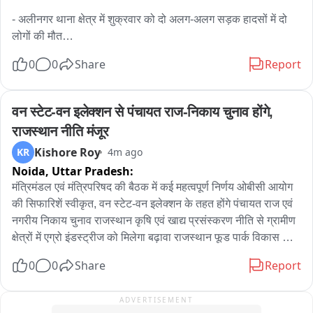
- अलीनगर थाना क्षेत्र में शुक्रवार को दो अलग-अलग सड़क हादसों में दो 
लोगों की मौत

0
0
Share
Report
- पचफेड़वा के समीप अज्ञात वाहन ने ऑटो में मारी जोरदार टक्कर

- हादसे में ऑटो सवार चंद्रशेखर गंभीर रूप से हुआ था घायल

वन स्टेट-वन इलेक्शन से पंचायत राज-निकाय चुनाव होंगे, 
राजस्थान नीति मंजूर
- वाराणसी ट्रामा सेंटर में इलाज के दौरान चंद्रशेखर की हुई मौत

Kishore Roy
KR
4m ago
Noida,
Uttar Pradesh:
- मृतक चंद्रशेखर सकलडीहा क्षेत्र के विशुनपुरा गांव का था निवासी

मंत्रिमंडल एवं मंत्रिपरिषद की बैठक में कई महत्वपूर्ण निर्णय ओबीसी आयोग 
- वहीं रेमा मोड़ के समीप अनियंत्रित ट्रक ने बाइक सवार को रौंदा

की सिफारिशें स्वीकृत, वन स्टेट-वन इलेक्शन के तहत होंगे पंचायत राज एवं 
नगरीय निकाय चुनाव राजस्थान कृषि एवं खाद्य प्रसंस्करण नीति से ग्रामीण 
- हादसे में धमीना गांव निवासी विजेंद्र यादव (30) की हुई मौत

क्षेत्रों में एग्रो इंडस्ट्रीज को मिलेगा बढ़ावा राजस्थान फूड पार्क विकास नीति 
का अनुमोदन, विश्वस्तरीय फूड पार्कों की स्थापना, संचालन एवं प्रबंधन का 
0
0
Share
Report
- सूचना पर पहुंची पुलिस ने दोनों मामलों में शव कब्जे में लिया

रोडमैप तैयार श्रम कल्याण की बड़ी पहल, काम के घण्टे हुए तय, साल में 2 
बार बढ़ेगा महंगाई भत्ता Bपंचायत राज एवं नगरीय निकाय चुनाव, सीट आरक्षण 
ADVERTISEMENT
- दोनों शवों को पोस्टमार्टम के लिए भेजकर पुलिस जांच में जुटी

के लिए शुरू होगी लॉटरी प्रक्रिया Bराजस्थान कृषि एवं खाद्य प्रसंस्करण 