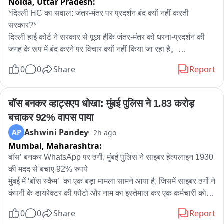
Noida,
Uttar Pradesh:
*दिल्ली HC का सवाल: जंतर-मंतर पर प्रदर्शन बंद क्यों नहीं करती 
सरकार?*

दिल्ली हाई कोर्ट ने सरकार से पूछा हैकि जंतर-मंतर को धरना-प्रदर्शन की 
जगह के रूप में बंद करने पर विचार क्यों नहीं किया जा रहा है。

0
0
Share
Report
जस्टिस अमित महाजन ने कहा कि मेरी व्यक्तिगत राय में जंतर-मंतर या शहर 
के बीचों-बीच प्रदर्शन नहीं होने चाहिए, क्योंकि इससे पूरे शहर को परेशानी 
होती है। विरोध-प्रदर्शनों की वजह से सड़कें जाम हो जाती हैं, एंबुलेंस की 
बॉस बनकर व्हाट्सएप धोखा: मुंबई पुलिस ने 1.83 करोड़ 
आवाजाही प्रभावित होती है और आम लोगों के कामकाज में बाधा आती है। 
बचाकर 92% वापस पाया
यह एक तरह से पूरे शहर को बंधक बनाने जैसा है।

Ashwini Pandey
AP
2h ago
Mumbai,
Maharashtra:
हालांकि, उन्होंने यह भी स्पष्ट किया कि प्रदर्शन की अनुमति देना या न देना 
सरकार का काम है। अदालत इस संबंध में कोई फैसला नहीं दे रही है।

बॉस’ बनकर WhatsApp पर ठगी, मुंबई पुलिस ने साइबर हेल्पलाइन 1930 
की मदद से बचाए 92% रुपये

मुंबई में ‘बॉस स्कैम’  का एक बड़ा मामला सामने आया है, जिसमें साइबर ठगों ने 
*कोर्ट के सामने क्या मामला था?*

कंपनी के डायरेक्टर की फोटो और नाम का इस्तेमाल कर एक कर्मचारी को 
दिल्ली हाई कोर्ट ने यह टिप्पणी ऑल इंडिया दलित क्रिश्चियन राइट्स 
WhatsApp के जरिए झांसे में लिया। ठगों ने खुद को कंपनी का वरिष्ठ 
0
0
Share
Report
प्रोटेक्शन कमेटी की ओर से दायर याचिका पर सुनवाई के दौरान की। कमेटी 
अधिकारी बताकर कर्मचारी से तत्काल एक बैंक खाते में 1.98 करोड़ रुपये 