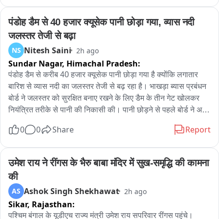
था। आरोप है कि एएसआई हरकेश शर्मा ने एक पक्ष के हक में कार्रवाई करने 
और मामला उनके पक्ष में निपटाने का भरोसा देकर रिश्वत की मांग की। जब 
पंडोह डैम से 40 हजार क्यूसेक पानी छोड़ा गया, व्यास नदी 
रिश्वत की रकम देने का समय आया तो संबंधित पक्ष ने विजिलेंस ब्यूरो 
जलस्तर तेजी से बढ़ा
फरीदकोट को शिकायत दे दी। शिकायत के आधार पर विजिलेंस टीम ने 
Nitesh Saini
NS
2h ago
योजनाबद्ध तरीके से ट्रैप लगाया और आरोपी ASI को कथित तौर पर 40 
Sundar Nagar,
Himachal Pradesh:
हजार की रिश्वत लेते हुए रंगे हाथ गिरफ्तार कर लिया। गिरफ्तारी के बाद 
विजिलेंस टीम आरोपी को फाजिल्का स्थित एसएसपी कार्यालय की दूसरी 
पंडोह डैम से करीब 40 हजार क्यूसेक पानी छोड़ा गया है क्योंकि लगातार 
मंजिल पर बने एंटी फ्रॉड सेल कार्यालय लेकर पहुंची, जहां आवश्यक कार्रवाई 
बारिश से व्यास नदी का जलस्तर तेजी से बढ़ रहा है। भाखड़ा ब्यास प्रबंधन 
पूरी की गई। इसके बाद उसे आगे की कानूनी कार्रवाई के लिए फरीदकोट ले 
बोर्ड ने जलस्तर को सुरक्षित बनाए रखने के लिए डैम के तीन गेट खोलकर 
जाया गया। फिलहाल विजिलेंस ब्यूरो पूरे मामले की जांच कर रहा है और 
नियंत्रित तरीके से पानी की निकासी की। पानी छोड़ने से पहले बोर्ड ने अर्ली 
आरोपी के खिलाफ भ्रष्टाचार के आरोप में कानून के तहत आगे की कार्रवाई 
वार्निंग सिस्टम के तहत सायरन बजाकर आसपास के क्षेत्रों में लोगों को सतर्क 
0
0
Share
Report
जारी है।
किया और व्यास नदी के किनारे रहने वाले लोगों से नदी के समीप न जाने और 
सुरक्षित दूरी बनाए रखने की अपील की। अधिकारी ने बताया कि जलस्तर 
बढ़ने के कारण पानी की आवक बढ़ रही है; आवश्यकतानुसार आगे भी पानी 
उमेश राय ने रींगस के भैरु बाबा मंदिर में सुख-समृद्धि की कामना 
छोड़ा जा सकता है। लोगों से आग्रह है कि नदी के किनारे न जाएं, बच्चों को 
की
पानी के आसपास न जाने दें और सुरक्षा निर्देशों का पालन करें।
Ashok Singh Shekhawat
AS
2h ago
Sikar,
Rajasthan:
पश्चिम बंगाल के यूडीएच राज्य मंत्री उमेश राय सपरिवार रींगस पहुंचे। 