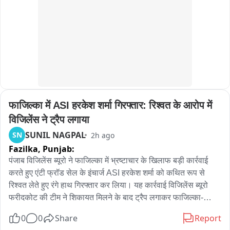
Issued by:

गई, जिससे विद्यालय का माहौल और भी उत्साहपूर्ण बन गया।
Shaik Salauddin

Founder President

Telangana Gig and Platform Workers Union (TGPWU)
फाजिल्का में ASI हरकेश शर्मा गिरफ्तार: रिश्वत के आरोप में 
विजिलेंस ने ट्रैप लगाया
SUNIL NAGPAL
SN
2h ago
Fazilka,
Punjab:
पंजाब विजिलेंस ब्यूरो ने फाजिल्का में भ्रष्टाचार के खिलाफ बड़ी कार्रवाई 
करते हुए एंटी फ्रॉड सेल के इंचार्ज ASI हरकेश शर्मा को कथित रूप से 
रिश्वत लेते हुए रंगे हाथ गिरफ्तार कर लिया। यह कार्रवाई विजिलेंस ब्यूरो 
फरीदकोट की टीम ने शिकायत मिलने के बाद ट्रैप लगाकर फाजिल्का-
फिरोजपुर हाईवे पर की। प्राप्‍त जानकारी के अनुसार, एंटी फ्रॉड सेल के 
0
0
Share
Report
पास दो पक्षों के बीच करीब 11-12 लाख रुपये के लेनदेन का मामला पहुंचा 