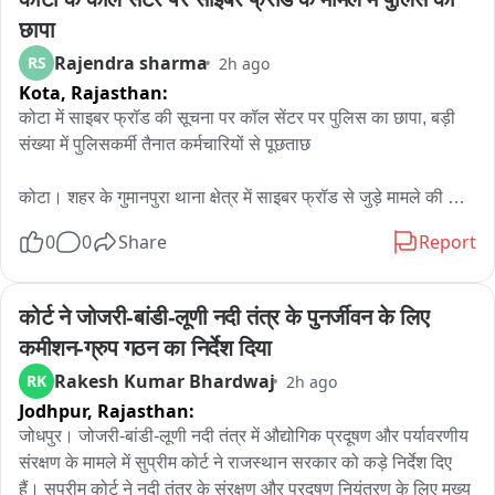
छापा
Rajendra sharma
RS
2h ago
Kota,
Rajasthan:
कोटा में साइबर फ्रॉड की सूचना पर कॉल सेंटर पर पुलिस का छापा, बड़ी 
संख्या में पुलिसकर्मी तैनात कर्मचारियों से पूछताछ

कोटा। शहर के गुमानपुरा थाना क्षेत्र में साइबर फ्रॉड से जुड़े मामले की 
सूचना के बाद पुलिस ने शॉपिंग सेंटर इलाके में संचालित एक कॉल सेंटर पर 
0
0
Share
Report
छापा मारा। शुक्रवार रात करीब 9 बजे हुई इस कार्रवाई के दौरान बड़ी संख्या 
में पुलिस अधिकारी और जवान मौके पर मौजूद रहे।

कोर्ट ने जोजरी-बांडी-लूणी नदी तंत्र के पुनर्जीवन के लिए 
जानकारी के अनुसार, साइबर फ्रॉड से जुड़े मामले की जांच के तहत पुलिस 
कमीशन-ग्रुप गठन का निर्देश दिया
टीम ने कॉल सेंटर में मौजूद कर्मचारियों से पूछताछ शुरू की। पुलिस 
Rakesh Kumar Bhardwaj
RK
2h ago
अधिकारियों ने कॉल सेंटर में संचालित गतिविधियों और कर्मचारियों की 
Jodhpur,
Rajasthan:
भूमिका से संबंधित जानकारी जुटाई।

जोधपुर। जोजरी-बांडी-लूणी नदी तंत्र में औद्योगिक प्रदूषण और पर्यावरणीय 
बताया जा रहा है कि यह कॉल सेंटर शॉपिंग सेंटर क्षेत्र में संचालित हो रहा 
संरक्षण के मामले में सुप्रीम कोर्ट ने राजस्थान सरकार को कड़े निर्देश दिए 
था। इसके अलावा शहर में इसके दो अन्य स्थानों पर भी ब्रांच ऑफिस 
हैं। सुप्रीम कोर्ट ने नदी तंत्र के संरक्षण और प्रदूषण नियंत्रण के लिए मुख्य 