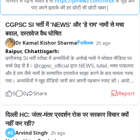
विस्तार से पढ़ना चाहते हैं तो
https://pinewz.com/hindi
से जुड़े और
पाए अपने इलाके की हर छोटी सी छोटी खबर|
CGPSC SI भर्ती में 'NEWS' और 'हे राम' नामों से मचा 
बवाल, दस्तावेज वैध घोषित
Dr Kamal Kishor Sharma
2h ago
Follow
Raipur,
Chhattisgarh:
छत्तीसगढ़ SI भर्ती परीक्षा में अभ्यर्थियों के अनोखे नामों ने सोशल मीडिया पर 
चर्चा छेड़ दी है। @cgpsc_official द्वारा NEWS, tufail, भक्त प्रहलाद 
और हे राम जैसे नामों के सत्यापित दस्तावेज साझा करने के बाद मामला गरमा 
गया। अभ्यर्थियों ने खुद वीडियो जारी कर अपनी पहचान स्पष्ट की। आयोग 
ने दस्तावेजों को वैध बताया है। वहीं, प्रारंभिक परीक्षा में सफल हुए NEWS, 
0
0
Share
Report
HeyRam, SpaceRani समेत सभी साथियों को अब मेंस की तैयारी के 
लिए शुभकामनाएं मिल रही हैं।
दिल्ली HC: जंतर-मंतर प्रदर्शन रोक पर सरकार विचार क्यों 
नहीं कर रही?
Arvind Singh
AS
2h ago