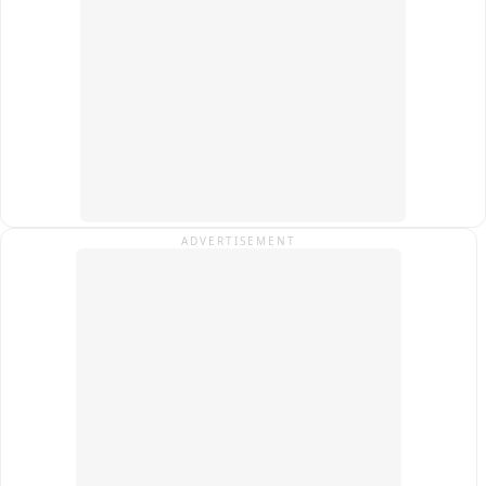
और फ्लड प्लेन में अतिक्रमण व अवैध खनन का सर्वे कर कार्रवाई करने तथा 
पर्यावरणीय उल्लंघनों की शिकायत के लिए क्यूआर कोड आधारित डिजिटल 
प्लेटफॉर्म बनाने के निर्देश दिए गए हैं। मामले की अगली सुनवाई 22 सितंबर 
को होगी。
ADVERTISEMENT