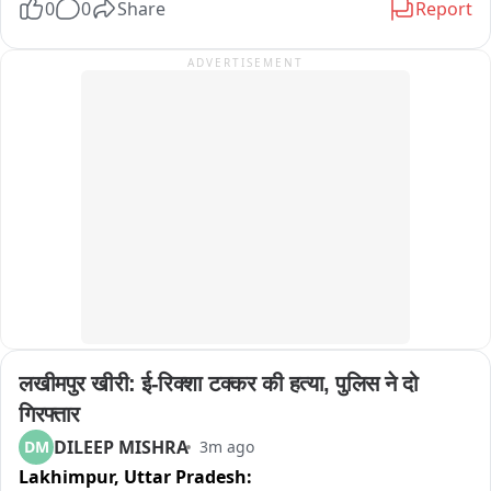
0
0
Share
Report
वरिष्ठ भाजपा कार्यकर्ता रुकुम बिष्ट, शकुंतला दताल, जिला पंचायत सदस्य 
देवराज बिष्ट, सागर बिष्ट सहित अन्य लोग मौजूद
ADVERTISEMENT
लखीमपुर खीरी: ई-रिक्शा टक्कर की हत्या, पुलिस ने दो 
गिरफ्तार
DILEEP MISHRA
DM
3m ago
Lakhimpur,
Uttar Pradesh: