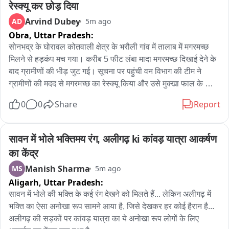
रेस्क्यू कर छोड़ दिया
Arvind Dubey
AD
5m ago
Obra,
Uttar Pradesh:
सोनभद्र के घोरावल कोतवाली क्षेत्र के भरौली गांव में तालाब में मगरमच्छ 
मिलने से हड़कंप मच गया। करीब 5 फीट लंबा मादा मगरमच्छ दिखाई देने के 
बाद ग्रामीणों की भीड़ जुट गई। सूचना पर पहुंची वन विभाग की टीम ने 
ग्रामीणों की मदद से मगरमच्छ का रेस्क्यू किया और उसे मुक्खा फाल के 
जलाशय में सुरक्षित छोड़ दिया। मामला भरौली गांव का है, जहां प्राथमिक 
0
0
Share
Report
विद्यालय के पास स्थित तालाब में मगरमच्छ दिखाई दिया। तालाब में मत्स्य 
पालन करने वाले सुनील सोनकर ने इसकी सूचना वन विभाग को दी। वन 
क्षेत्राधिकारी ज्ञानेश कुमार के निर्देश पर टीम मौके पर पहुंची और रस्सी व 
सावन में भोले भक्तिमय रंग, अलीगढ़ ki कांवड़ यात्रा आकर्षण 
बांस के सहारे ग्रामीणों की मदद से करीब एक घंटे की मशक्कत के बाद 
का केंद्र
मगरमच्छ को सुरक्षित पकड़ लिया। वन विभाग के मुताबिक पकड़ा गया 
Manish Sharma
MS
5m ago
मगरमच्छ करीब 5 फीट लंबा मादा मगरमच्छ है, जिसे मुक्खा फाल के जलाशय 
Aligarh,
Uttar Pradesh:
में सुरक्षित छोड़ दिया गया। वन विभाग ने ग्रामीणों से कहीं भी मगरमच्छ 
दिखाई देने पर तत्काल सूचना देने की अपील की है। मामला घोरावल 
सावन में भोले की भक्ति के कई रंग देखने को मिलते हैं... लेकिन अलीगढ़ में 
कोतवाली क्षेत्र के भरौली गांव का है।
भक्ति का ऐसा अनोखा रूप सामने आया है, जिसे देखकर हर कोई हैरान है... 
अलीगढ़ की सड़कों पर कांवड़ यात्रा का ये अनोखा रूप लोगों के लिए 