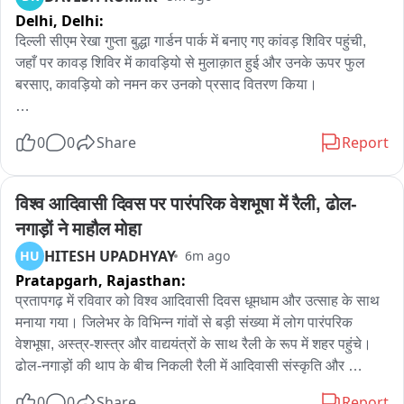
Delhi,
Delhi:
दिल्ली सीएम रेखा गुप्ता बुद्धा गार्डन पार्क में बनाए गए कांवड़ शिविर पहुंची, 
जहाँ पर कावड़ शिविर में कावड़ियो से मुलाक़ात हुई और उनके ऊपर फुल 
बरसाए, कावड़ियो को नमन कर उनको प्रसाद वितरण किया।

सीएम रेखा गुप्ता ने कहा कि कावड़ियो को नमन, यह बहुत बड़ा पल है दिल्ली 
0
0
Share
Report
सरकार और दिल्ली के लोगो को कावड़ियो की सेवा करने का मौका मिला।

पहले परमिशन समय पर नहीं मिल पाती थी, बीजेपी की सरकार बनी हमने तय 
विश्व आदिवासी दिवस पर पारंपरिक वेशभूषा में रैली, ढोल-
किया की कावड़ समिति को परेशानी नहीं होने देगें, पहले निवेदन समिति 
नगाड़ों ने माहौल मोहा
करती थी सुविधा नहीं मिल पाती थी। अब कावड़ समिति को परेशानी नहीं 
HITESH UPADHYAY
HU
6m ago
है।

Pratapgarh,
Rajasthan:
सफाई व्यवस्था समेत सभी व्यवस्थाएँ सरकार ने अपने ऊपर ली है, 1200 
प्रतापगढ़ में रविवार को विश्व आदिवासी दिवस धूमधाम और उत्साह के साथ 
यूनिट फ्री बिजली की व्यवस्था की गई

मनाया गया। जिलेभर के विभिन्न गांवों से बड़ी संख्या में लोग पारंपरिक 
वेशभूषा, अस्त्र-शस्त्र और वाद्ययंत्रों के साथ रैली के रूप में शहर पहुंचे। 
समिति पैसा कावड़ियो पर खर्च करे, हमारे लिए यह मेमोंटे और पटके की 
ढोल-नगाड़ों की थाप के बीच निकली रैली में आदिवासी संस्कृति और 
जरूरत नहीं है। कावड़ियो की सेवा करे। अगर कोई कमी है तो बताए, हम 
परंपराओं की झलक देखने को मिली। रैली का जगह-जगह विभिन्न संगठनों 
0
0
Share
Report