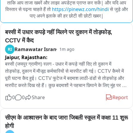
ताकि आप ताजा खबरें और लाइव अपडेट्स प्राप्त कर सकें| और यदि आप
विस्तार से पढ़ना चाहते हैं तो
https://pinewz.com/hindi
से जुड़े और
पाए अपने इलाके की हर छोटी सी छोटी खबर|
बस्सी में उधार कपड़े नहीं मिलने पर दुकान में तोड़फोड़, 
CCTV में कैद
Ramawatar Isran
RI
1m ago
Jaipur,
Rajasthan:
बस्सी (जयपुर ग्रामीण) स्लग - उधार में कपड़े नहीं दिए तो दुकान में 
तोड़फोड़, दुकान में मौजूद कर्मचारियों से मारपीट की गई। CCTV कैमरे में 
पूरी घटना कैद हुई। CCTV फुटेज में बदमाश लाठी-डंडों से तोड़फोड़ और 
मारपीट करते दिख रहे हैं। कुछ बदमाशों ने पहचान छिपाने के लिए मुंह पर 
कपड़ा भी बांध रखा था। इस संबंध में बस्सी निवासी कानाराम सैनी ने पुलिस 
0
0
Share
Report
थाने में रिपोर्ट दर्ज कराई है। बताया गया कि कुछ लोग दुकान पर आए थे, उस 
समय दुकान मालिक मौजूद नहीं था। आरोप है कि बदमाशों ने दुकान पर 
मौजूद कर्मचारियों से उधार कपड़े देने की मांग की, जिसे कर्मचारियों ने मना 
सीएम के आश्वासन के बाद जारा जिबली स्कूल में कक्षा 11 शुरू 
किया तो विवाद बढ़ गया। इसके बाद सभी लोगों ने दुकान में तोड़फोड़ शुरू 
होगी
कर दी और कर्मचारियों के साथ मारपीट की। बताया जा रहा है कि आरोपी 