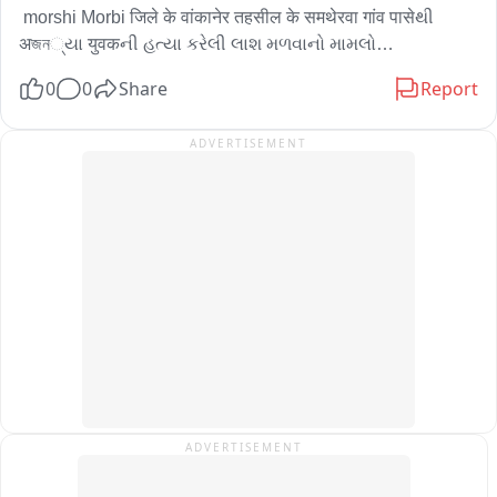
 morshi Morbi जिले के वांकानेर तहसील के समथेरवा गांव पासेથી 
अজন્યા युवकની હત્યા કરેલી લાશ મળવાનો મામલો

0
0
Share
Report
 જિલ્લાની એલસીબી ની ટીમ દ્વારા હત્યાના ગુનામાં છ આરોપીની 
કરવામાં આવી ધરપકડ 

ADVERTISEMENT
 આરોપી સંદીપ ઝાલરીયા ના ઘરમાં ચોરી કરવા ઘૂસી ગયેલાં 
અજાણ્યા વ્યક્તિને માર મારીને હત્યા કરી તાલેંટા

 હળવદના મથક ગામ પાસે આવેલ કારખાને લઈ જઈને પ્લાસ્ટિકના 
પાઈપ તથા પટ્ટી વડે માર મારતા યુવાનનું મોત થયું

 હત્યાના ગુનામાં સંદીપ ઝાલરીયા, એલિસભાઈ ઝાલરીયા, 
દિવ્યેશભાઈ ઝાલરીયા, મુન્નો ગોલતર, રાજેશભાઈ ડાભી અને રાજીવ 
શ્રીવાસ્તવ નામના છ આરોપીની ધરપકડ
ADVERTISEMENT