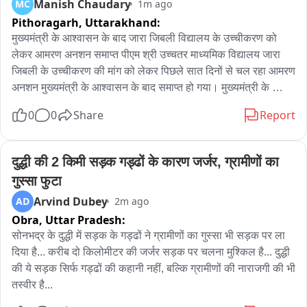
Manish Chaudary
MC
1m ago
ब्लैक रंग की थार गाड़ी से दुकान पर पहुंचे थे। तोड़फोड़ और मारपीट की पूरी 
Pithoragarh,
Uttarakhand:
घटना दुकान में लगे CCTV कैमरों में रिकॉर्ड हो गई।
मुख्यमंत्री के आश्वासन के बाद जारा जिबली विद्यालय के उच्चीकरण को 
लेकर आमरण अनशन समाप्त पीएम श्री उच्चतर माध्यमिक विद्यालय जारा 
जिबली के उच्चीकरण की मांग को लेकर पिछले सात दिनों से चल रहा आमरण 
अनशन मुख्यमंत्री के आश्वासन के बाद समाप्त हो गया। मुख्यमंत्री के 
प्रतिनिधि के रूप में भाजपा ओबीसी मोर्चा के जिलाध्यक्ष प्रदीप रावत धरना 
0
0
Share
Report
स्थल पहुंचे और अनशनकारियों से वार्ता की। इस दौरान वीडियो कॉल के 
माध्यम से मुख्यमंत्री से भी अनशनकारियों की बातचीत कराई गई। मुख्यमंत्री 
ने आश्वासन दिया कि इसी शैक्षणिक सत्र से विद्यालय में कक्षा 11वीं की 
दुद्धी की 2 किमी सड़क गड्ढों के कारण जर्जर, ग्रामीणों का 
पढ़ाई शुरू कराई जाएगी। इसके बाद अपर जिलाधिकारी पिथौरागढ़ योगेंद्र 
गुस्सा फुटा
सिंह और भाजपा ओबीसी मोर्चा जिलाध्यक्ष प्रदीप रावत ने राज्य आंदोलनकारी 
Arvind Dubey
AD
2m ago
रूप सिंह धामी एवं युवा सामाजिक कार्यकर्ता जगजीवन सिंह धामी का अनशन 
Obra,
Uttar Pradesh:
समाप्त कराया। आंदोलन का नेतृत्व कर रहे क्षेत्र पंचायत सदस्य रमेश सिंह 
धामी ने कहा कि सात दिनों तक चले संघर्ष में ग्रामीणों की एकजुटता और धैर्य 
सोनभद्र के दुद्धी में सड़क के गड्ढों ने ग्रामीणों का गुस्सा भी सड़क पर ला 
की जीत हुई है। मुख्यमंत्री का आश्वासन क्षेत्र के विद्यार्थियों के भविष्य के 
दिया है... करीब दो किलोमीटर की जर्जर सड़क पर चलना मुश्किल है... दुद्धी 
लिए महत्वपूर्ण कदम है। उन्होंने आंदोलन में सहयोग करने वाले ग्रामीणों, 
की ये सड़क सिर्फ गड्ढों की कहानी नहीं, बल्कि ग्रामीणों की नाराजगी की भी 
युवाओं, महिलाओं, सामाजिक संगठनों, राजनीतिक दलों, जनप्रतिनिधियों का 
तस्वीर है...
आभार जताया। इस अवसर पर भाजपा मंडल अध्यक्ष जौलजीबी भगत मेहरा, 