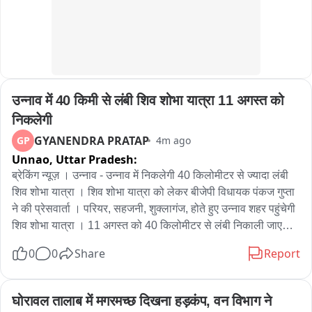
गई जमीन 

- दोनों पक्षों की सहमति से 10 साल पुराना विवाद खत्म

- अब महिला को कोर्ट-कचहरी के चक्कर लगाने से मिली राहत

- छितौनी नगर पंचायत का मामला।
उन्नाव में 40 किमी से लंबी शिव शोभा यात्रा 11 अगस्त को 
निकलेगी
GYANENDRA PRATAP
GP
4m ago
Unnao,
Uttar Pradesh:
ब्रेकिंग न्यूज़ । उन्नाव - उन्नाव में निकलेगी 40 किलोमीटर से ज्यादा लंबी 
शिव शोभा यात्रा । शिव शोभा यात्रा को लेकर बीजेपी विधायक पंकज गुप्ता 
ने की प्रेसवार्ता । परियर, सहजनी, शुक्लागंज, होते हुए उन्नाव शहर पहुंचेगी 
शिव शोभा यात्रा । 11 अगस्त को 40 किलोमीटर से लंबी निकाली जाएगी 
शिव शोभा यात्रा । शिव शोभा यात्रा का जगह जगह होगा भव्य स्वागत । 
0
0
Share
Report
उन्नाव की अब तक की सबसे लंबी शोभा यात्रा निकाली जाएगी ।
घोरावल तालाब में मगरमच्छ दिखना हड़कंप, वन विभाग ने 