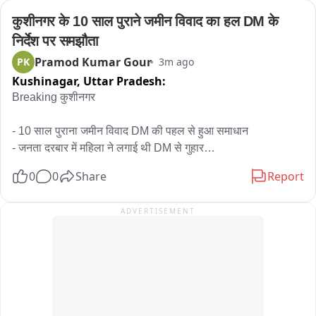
कुशीनगर के 10 साल पुराने जमीन विवाद का हल DM के 
निर्देश पर समझौता
Pramod Kumar Gour
PK
3m ago
Kushinagar,
Uttar Pradesh:
Breaking कुशीनगर

- 10 साल पुराना जमीन विवाद DM की पहल से हुआ समाधान

- जनता दरबार में महिला ने लगाई थी DM से गुहार

- पति की मौत के बाद से देवर द्वारा 180 वर्ग मीटर जमीन पर कब्जा करने का 
0
0
Share
Report
लगाया आरोप

- महिला वर्ष 2017 से सिविल कोर्ट में मुकदमा लड़ने के बावजूद नहीं मिला 
ADVERTISEMENT
न्याय

-  2019 में भी दाखिल हुआ मुकदमा फिर भी नहीं मिला न्याय

- DM महेंद्र सिंह तंवर ने 7 दिन में निस्तारण के दिए निर्देश

- SDM न्यायिक पडरौना डॉ. संतराज सिंह बघेल मौके पर पहुंच गांव में लगाई 
चौपाल

- समझौते के तहत महिला को 180 वर्ग मीटर के बदले 240 वर्ग मीटर दिखाई 