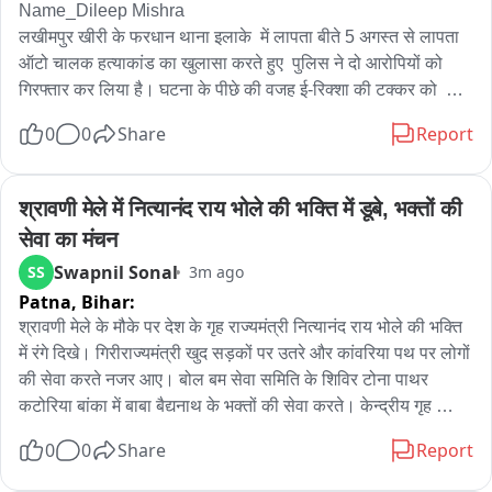
Name_Dileep Mishra 

लखीमपुर खीरी के फरधान थाना इलाके  में लापता बीते 5 अगस्त से लापता 
ऑटो चालक हत्याकांड का खुलासा करते हुए  पुलिस ने दो आरोपियों को 
गिरफ्तार कर लिया है। घटना के पीछे की वजह ई-रिक्शा की टक्कर को  
बताया जा रहा है। आपको बता दिन बीते 5 अगस्त से लापता युवक को ढूंढने 
0
0
Share
Report
के लिए पुलिस द्वारा की जा रही लापरवाही का आरोप लगाते हुए परिजनों 
ग्रामीण महिलाओं ने पुलिस ऑफिस पर हंगामा और घेराव किया था। जिसके 
बाद पुलिस ने मामले में कई टीमों का गठन किया था। पुलिस ने सीसीटीवी 
श्रावणी मेले में नित्यानंद राय भोले की भक्ति में डूबे, भक्तों की 
और डीआर के साथ कई तकनीकी पहलुओं के साथ मामले की जांच शुरू की 
सेवा का मंचन
जिसके बाद मामले में दो संबंधित को हिरासत में लेकर पूछताछ की गई। 
Swapnil Sonal
SS
3m ago
पूछताछ के दौरान आरोपियों ने हत्या की बात कबूल कर ली और उनकी 
Patna,
Bihar:
निशानदेही पर नहर किनारे झाड़ियों से शव बरामद कर लिया गया। पूरी घटना 
में प्रयोग किया गया ई रिक्शा भी पुलिस ने बरामद कर लिया है।
श्रावणी मेले के मौके पर देश के गृह राज्यमंत्री नित्यानंद राय भोले की भक्ति 
में रंगे दिखे। गिरीराज्यमंत्री खुद सड़कों पर उतरे और कांवरिया पथ पर लोगों 
की सेवा करते नजर आए। बोल बम सेवा समिति के शिविर टोना पाथर 
कटोरिया बांका में बाबा बैद्यनाथ के भक्तों की सेवा करते। केन्द्रीय गृह 
राज्यमंत्री नित्यानंद राय ने कहा कि पूरा देश इन दोनों भोलेनाथ की भक्ति में 
0
0
Share
Report
डूबा है और भक्ति की शक्ति जनसबल के रूप में भोले के भक्तों के तौर पर 
दिख रही।