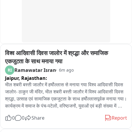
ओर से वाहनों की पार्किंग के लिए विशेष स्थान निर्धारित किए गए। पुलिस 
अधीक्षक विशाल जांगीड़ सहित अन्य अधिकारियों ने सुबह से ही मौके पर 
पहुंचकर पार्किंग, यातायात और सुरक्षा व्यवस्थाओं का जायजा लिया। पुलिस 
और प्रशासन की निगरानी के चलते कार्यक्रम के दौरान यातायात व्यवस्था 
सुचारू बनाए रखने के प्रयास किए गए।
विश्व आदिवासी दिवस जालोर में श्रद्धा और समाजिक 
एकजुटता के साथ मनाया गया
Ramawatar Isran
RI
6m ago
Jaipur,
Rajasthan:
भील शबरी बस्ती जालौर में हर्षोल्लास से मनाया गया विश्व आदिवासी दिवस 
जालोर- ठाकुर जी मंदिर, भील शबरी बस्ती जालौर में विश्व आदिवासी दिवस 
श्रद्धा, उत्साह एवं सामाजिक एकजुटता के साथ हर्षोल्लासपूर्वक मनाया गया। 
कार्यक्रम में समाज के पंच-पटेलों, वरिष्ठजनों, युवाओं एवं बड़ी संख्या में 
समाजबंधुओं ने उत्साहपूर्वक भाग लिया। इस अवसर पर आदिवासी समाज की 
0
0
Share
Report
समृद्ध संस्कृति, गौरवशाली परंपराओं, शिक्षा एवं सामाजिक विकास को लेकर 
विचार-विमर्श किया गया। 
