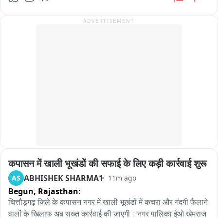
एवं अभिनंदन किया। कार्यक्रम के दौरान संत रविदास जी के विचारों और 
सामाजिक समरसता, समानता एवं भाईचारे के संदेश पर वक्ताओं ने विचार 
ADVERTISEMENT
व्यक्त किए। वक्ताओं ने कहा कि संत रविदास जी ने समाज से भेदभाव समाप्त 
कर समानता और समतामूलक समाज की स्थापना का मार्ग दिखाया। 
कार्यक्रम में बड़ी संख्या में भाजपा कार्यकर्ता, पदाधिकारी और आमजन मौजूद 
रहे।
कपासन में खाली भूखंडों की सफाई के लिए कड़ी कार्रवाई शुरू
ABHISHEK SHARMA1
AS
11m ago
Begun,
Rajasthan:
चित्तौड़गढ़ जिले के कपासन नगर में खाली भूखंडों में कचरा और गंदगी फैलाने 
वालों के खिलाफ अब सख्त कार्रवाई की जाएगी। नगर पालिका ईओ खेमराज 