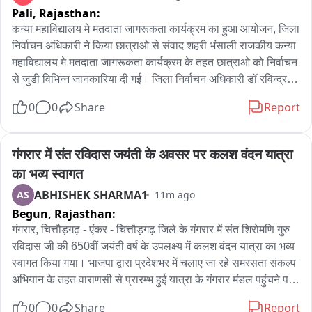
Pali,
Rajasthan:
कन्या महाविद्यालय मे मतदाता जागरूकता कार्यक्रम का हुआ आयोजन, जिला 
निर्वाचन अधिकारी ने किया छात्राओ से संवाद शहरी भंसाली राजकीय कन्या 
महाविद्यालय मे मतदाता जागरूकता कार्यक्रम के तहत छात्राओ को निर्वाचन 
से जुडी विभिन्न जानकारिया दी गई। जिला निर्वाचन अधिकारी डॉ रविन्द्र 
गोस्वामी ने कहा कि युवावर्ग लोकतंत्र की मजबूती में अपनी निभाएं क्योंकि देश 
0
0
Share
Report
के लोकतांत्रिक व्यवस्था को मजबूत बनाने में युवाओं की भागीदारी बेहद अहम 
है। आज के युवा न सिर्फ स्वयं अपने मताधिकार का प्रयोग करें, बल्कि अपने 
परिवार एवं आसपास के लोगों को भी मतदान के लिए प्रेरित करें। वही इस 
गंगरार में संत रविदास जयंती के अवसर पर कलश वंदन यात्रा 
दौरान छात्र-छात्राओं को मतदाता शपथ भी दिलाई गई, कार्यक्रम में उपखंड 
का भव्य स्वागत
अधिकारी विमलेंद्र राणावत भी मौजूद रहे
ABHISHEK SHARMA1
AS
11m ago
Begun,
Rajasthan:
गंगरार, चित्तौड़गढ़ - एंकर - चित्तौड़गढ़ जिले के गंगरार में संत शिरोमणि गुरु 
रविदास जी की 650वीं जयंती वर्ष के उपलक्ष्य में कलश वंदन यात्रा का भव्य 
स्वागत किया गया। भाजपा द्वारा प्रदेशभर में चलाए जा रहे समरसता संकल्प 
अभियान के तहत वाराणसी से प्रारम्भ हुई यात्रा के गंगरार मंडल पहुंचने पर 
भाजपा पदाधिकारियों, कार्यकर्ताओं और आमजन ने उत्साह के साथ स्वागत 
0
0
Share
Report