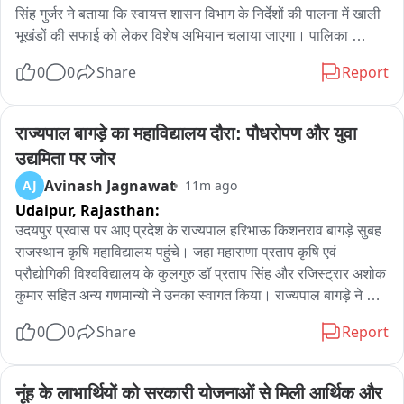
सिंह गुर्जर ने बताया कि स्वायत्त शासन विभाग के निर्देशों की पालना में खाली 
भूखंडों की सफाई को लेकर विशेष अभियान चलाया जाएगा। पालिका 
प्रशासन द्वारा खाली भूखंडों को चिन्हित कर मालिकों को तत्काल सफाई 
0
0
Share
Report
करवाने और भूखंड को स्वच्छ रखने के निर्देश दिए जा रहे हैं। निर्धारित समय 
में सफाई नहीं करवाने या निरीक्षण के दौरान कचरा मिलने पर जुर्माना लगाया 
जाएगा। सफाई का खर्च भी भूखंड मालिक से वसूला जाएगा। जुर्माना जमा 
राज्यपाल बागड़े का महाविद्यालय दौरा: पौधरोपण और युवा 
नहीं कराने पर भूखंड सीज करने की कार्रवाई होगी। आमजन से भी कचरा 
उद्यमिता पर जोर
निर्धारित स्थान पर डालने की अपील की गई है।
Avinash Jagnawat
AJ
11m ago
Udaipur,
Rajasthan:
उदयपुर प्रवास पर आए प्रदेश के राज्यपाल हरिभाऊ किशनराव बागड़े सुबह 
राजस्थान कृषि महाविद्यालय पहुंचे। जहा महाराणा प्रताप कृषि एवं 
प्रौद्योगिकी विश्वविद्यालय के कुलगुरु डॉ प्रताप सिंह और रजिस्ट्रार अशोक 
कुमार सहित अन्य गणमान्यो ने उनका स्वागत किया। राज्यपाल बागड़े ने 
महाराणा प्रताप की प्रतिमा पर पुष्पांजलि अर्पित कर उन्हें नमन किया। 
0
0
Share
Report
राज्यपाल ने हरियालो राजस्थान अभियान के तहत पौधरोपण भी किया। 
इसके बाद वे महाविद्यालय के महाराणा प्रताप सभागार पहुंचे और एग्रीविजन 
के नॉर्थ वेस्ट जोन की कॉन्फ्रेंस का शुभारंभ किया। उन्होंने कृषि और संबद्ध 
नूंह के लाभार्थियों को सरकारी योजनाओं से मिली आर्थिक और 
व्यवसायों को भारत की अर्थव्यवस्था की रीढ़ बताते हुए युवाओ को इससे 