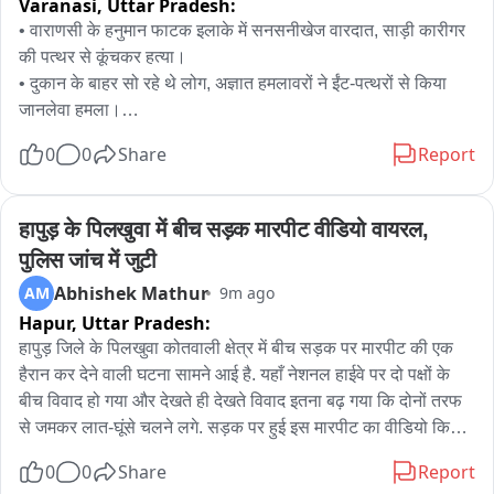
Varanasi,
Uttar Pradesh:
• वाराणसी के हनुमान फाटक इलाके में सनसनीखेज वारदात, साड़ी कारीगर 
की पत्थर से कूंचकर हत्या।

• दुकान के बाहर सो रहे थे लोग, अज्ञात हमलावरों ने ईंट-पत्थरों से किया 
जानलेवा हमला।

• हमले में साड़ी कारीगर पप्पू विश्वकर्मा की मौके पर मौत, दो अन्य लोग गंभीर 
0
0
Share
Report
रूप से घायल।

• चीख-pukār सुनकर पहुंचे पड़ोसियों पर भी हमलावरों ने बरसाए पत्थर, 
मौके से हुए फरार।

हापुड़ के पिलखुवा में बीच सड़क मारपीट वीडियो वायरल, 
• सूचना मिलते ही पुलिस महकमे में हड़कंप, मौके पर पहुंचे ADCP, ACP 
पुलिस जांच में जुटी
और विधायक。

Abhishek Mathur
AM
9m ago
• पुलिस ने शव पोस्टमार्टम के लिए भेजा, फॉरेंसिक टीम ने घटना स्थल से 
Hapur,
Uttar Pradesh:
जुटाए साक्ष्य。

• आसपास के CCTV फुटेज खंगाल रही पुलिस, हमलावरों की धरपकड़ के 
हापुड़ जिले के पिलखुवा कोतवाली क्षेत्र में बीच सड़क पर मारपीट की एक 
लिए टीमें गठित。
हैरान कर देने वाली घटना सामने आई है. यहाँ नेशनल हाईवे पर दो पक्षों के 
बीच विवाद हो गया और देखते ही देखते विवाद इतना बढ़ गया कि दोनों तरफ 
से जमकर लात-घूंसे चलने लगे. सड़क पर हुई इस मारपीट का वीडियो किसी 
वाहन सवार ने अपने कैमरे में कैद कर लिया. जो अब सोशल मीडिया तेजी से 
0
0
Share
Report
वायरल हो रहा है. वायरल वीडियो में साफ देखा जा सकता है कि कई युवक 