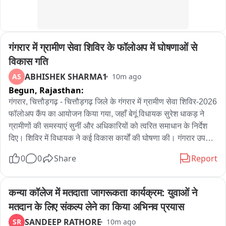
रहा था。
पुलिस ने ड्रोन को कब्जे में लेकर उसमें मौजूद पूरी फुटेज अपने कब्जे में ले ली 
है। ड्रोन की फॉरेंसिक जांच कराई जा रही है। ड्रोन नियमों के तहत विधिक 
गंगरार में ग्रामीण सेवा शिविर के फॉलोअप में घोषणाओं से 
कार्रवाई की जा रही है।

विकास गति
इसके साथ ही युवक के सोशल मीडिया प्रोफाइल और अन्य अकाउंट्स की 
ABHISHEK SHARMA1
AS
10m ago
भी छानबीन की जा रही है। पूरी जांच के बाद आगे आवश्यक वैधानिक कार्रवाई 
Begun,
Rajasthan:
की जाएगी।
गंगरार, चित्तौड़गढ़ - चित्तौड़गढ़ जिले के गंगरार में ग्रामीण सेवा शिविर-2026 
फॉलोअप कैंप का आयोजन किया गया, जहाँ बेगूं विधायक सुरेश धाकड़ ने 
ग्रामीणों की समस्याएं सुनीं और अधिकारियों को त्वरित समाधान के निर्देश 
दिए। शिविर में विधायक ने कई विकास कार्यों की घोषणा की। गंगरार उपखंड 
के 51 विद्यालयों में प्रार्थना स्थल के लिए टीन शेड निर्माण की स्वीकृति दी 
0
0
Share
Report
गई। वहीं जोजरो का खेड़ा में खेल मैदान के विकास के लिए 12 लाख, 
जीवानायकों का खेड़ा में कक्षा-कक्ष निर्माण के लिए 14 लाख और बोरदा में 
चारभुजा नाथ मंदिर के बाहर सामुदायिक भवन निर्माण के लिए 10 लाख रुपये 
कन्या कॉलेज में मतदाता जागरूकता कार्यक्रम: युवाओं ने 
की घोषणा की गई। शिविर में एसडीएम नेहा मिश्रा सहित अधिकारी, 
मतदान के लिए संकल्प लेने का किया अभिनव प्रयास
जनप्रतिनिधि और भाजपा कार्यकर्ता मौजूद रहे।
SANDEEP RATHORE
SR
10m ago