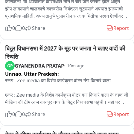
कोसळली. या अपघातात कारमधील तीन ते चार जण जखमी झाले आहेत. 
झोप लागल्याने चालकाचे कारवरील नियंत्रण सुटल्याने अपघात झाल्याची 
प्राथमिक माहिती. अपघातामुळे पुलावरील संरक्षक भिंतीचा प्रश्न ऐरणीवर 
आला. अपघात झालेली कार क्रेन मशीनच्या सहाय्याने खोल दरीतून बाहेर 
0
0
Share
Report
काढण्यात आली आहे.
बिठूर विधानसभा में 2027 के मूड पर जनता ने बताए वादों की 
स्थिति
GYANENDRA PRATAP
GP
10m ago
Unnao,
Uttar Pradesh:
स्लग - Zee media का विशेष कार्यक्रम वोटर गंगा किनारे वाला 

एंकर : Zee media के विशेष कार्यक्रम वोटर गंगा किनारे वाला के तहत जी 
मीडिया की टीम आज कानपुर नगर के बिठूर विधानसभा पहुंची। यहां पर सभी 
प्रमुख राजनीतिक दलों के प्रतिनिधियों और आम वोटर ने 2027 विधानसभा 
0
0
Share
Report
को लेकर अपना मूड बताया। जनता ने यह भी बताया कि कौन से किए गए 
वादे पूरे हुए। इसके साथ यह भी खुलकर बताया कि कौन से काम अभी बाकी 
रह गए हैं।
