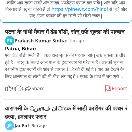
ताकि आप ताजा खबरें और लाइव अपडेट्स प्राप्त कर सकें| और यदि आप
विस्तार से पढ़ना चाहते हैं तो
https://pinewz.com/hindi
से जुड़े और
पाए अपने इलाके की हर छोटी सी छोटी खबर|
पटना के गांधी मैदान में डेड बॉडी, सोनू उर्फ सुक्ला की पहचान
Prakash Kumar Sinha
PK
1m ago
Patna,
Bihar:
एक डेड बॉडी मिली है। फिलहाल मृतक की पहचान सोनू उर्फ सुक्ला के तौर 
हुई है। बदबू के चलते आस पास के दुकानदार भी परेशान हैं। इसकी सूचना 
स्थानीय दुकानदारों की ओर से डायल 112 को दी गई है। शव को देखने के 
लिए आसपास के लोगों की भी भीड़ लग गई है। मृतक के हाथ में जय श्री राम 
का एक बैंड भी लगा है। मौके पर गांधी मैदान थाना के पुलिस पहुंच गई है बॉडी 
0
0
Share
Report
को कब्जे में लेते हुए मामले की जांच शुरू कर दी गई है।
वाराणसी के هنুমان فाटक में साड़ी कारीगर की पत्थर से 
हत्या, हमलावर फरार
Jai Pal
JP
9m ago