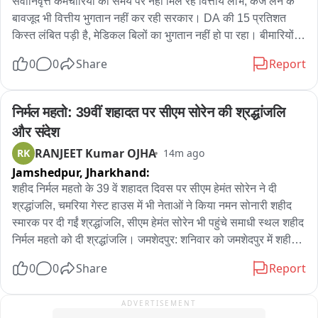
सेवानिवृत्त कर्मचारियों को समय पर नहीं मिल रहे वित्तीय लाभ, कर्ज लेने के 
बावजूद भी वित्तीय भुगतान नहीं कर रही सरकार। DA की 15 प्रतिशत 
किस्त लंबित पड़ी है, मेडिकल बिलों का भुगतान नहीं हो पा रहा। बीमारियों से 
जूझ रहे अधिकतर सेवानिवृत्त कर्मचारी। मौजूदा बिजली बिलों में पारदर्शिता 
0
0
Share
Report
लाने की मांग। पेंशनर्स वेलफेयर एसोसिएशन नाहन की बैठक में मंथन किया 
गया।
निर्मल महतो: 39वीं शहादत पर सीएम सोरेन की श्रद्धांजलि 
और संदेश
RANJEET Kumar OJHA
RK
14m ago
Jamshedpur,
Jharkhand:
शहीद निर्मल महतो के 39 वें शहादत दिवस पर सीएम हेमंत सोरेन ने दी 
श्रद्धांजलि, चमरिया गेस्ट हाउस में भी नेताओं ने किया नमन सोनारी शहीद 
स्मारक पर दी गईं श्रद्धांजलि, सीएम हेमंत सोरेन भी पहुंचे समाधी स्थल शहीद 
निर्मल महतो को दी श्रद्धांजलि। जमशेदपुर: शनिवार को जमशेदपुर में शहीद 
निर्मल महतो का 39वां शहादत दिवस श्रद्धा और सम्मान के साथ मनाया गया. 
0
0
Share
Report
मुख्यमंत्री हेमंत सोरेन भी जमशेदपुर पहुँचे और शहीद निर्मल महतो को 
श्रद्धांजलि अर्पित की. मुख्यमंत्री ने कदमा स्थित उलियान में स्थापित निर्मल 
ADVERTISEMENT
महतो की प्रतिमा पर माल्यार्पण किया. इसके बाद उन्होंने उनके समाधि स्थल 