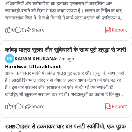
अधिकारियों और कर्मचारियों को हटाकर प्रशासन में पारदर्शिता और 
जवाबदेही बढ़ाने की दिशा में बड़ा कदम उठाया है। शासन के निर्देश के बाद 
राजनांदगांव जिले में भी सभी विभागों में कार्य पटल बदलने की प्रक्रिया पूरी 
कर ली गई है। राजय शासन ने आदेश जारी करते हुए कहा है कि जो 
0
0
Share
Report
अधिकारी और कर्मचारी किसी एक ही कार्य पटल पर तीन वर्ष से अधिक समय 
से कार्यरत हैं, उनका कार्य पटल बदला जाए। इस निर्णय का उद्देश्य 
प्रशासनिक कार्यों में पारदर्शिता, जवाबदेही, कार्यकुशलता और सुशासन 
कांवड़ यात्रा सुरक्षा और सुविधाओं के साथ पूरी श्रद्धा से जारी
सुनिश्चित करना है। लंबे समय तक एक ही पटल पर पदस्थ रहने से कार्य 
KARAN KHURANA
KK
8m ago
प्रणाली पर पड़ने वाले प्रभाव को देखते हुए यह निर्णय लिया गया है। शासन 
Haridwar,
Uttarakhand:
के निर्देश के बाद राजनांदगांव कलेक्टर जितेंद्र यादव ने साप्ताहिक टीएल 
सावन के पवित्र महीने में कांवड़ यात्रा पूरे उत्साह और श्रद्धा के साथ जारी 
बैठक में जिले के सभी विभाग प्रमुखों को आदेश का कड़ाई से पालन करने के 
है। लाखों शिवभक्त हरिद्वार से गंगाजल लेकर अपने गंतव्य की ओर बढ़ रहे 
निर्देश दिए। इसके बाद जिला कार्यालय सहित विभिन्न विभागों में प्रक्रिया के 
हैं। इस बार सरकार और प्रशासन की ओर से की गई व्यवस्थाओं की 
तहत अधिकारियों और कर्मचारियों के कार्य पटल में बदलाव किया गया। 
कांवड़िए भी खुलकर सराहना कर रहे हैं। श्रद्धालुओं का कहना है कि सुरक्षा, 
कलेक्टर ने स्पष्ट किया कि शासन के निर्देशों का पूरी गंभीरता से पालन 
सफाई, चिकित्सा और भोजन जैसी सुविधाएं पहले से बेहतर हैं.

कराया गया है।
0
0
Share
Report
बोल बम और हर-हर महादेव के जयघोष के बीच कांवड़ यात्रा अपने चरम पर 
है। शिवभक्तों का उत्साह देखते ही बन रहा है। यात्रा मार्ग पर प्रशासन ने 
डивाइडर से टकराकर चार बार पलटी स्कॉर्पियो, एक युवक 
सुरक्षा के कड़े इंतजाम किए हैं। जगह-जगह पुलिस बल तैनात है, मेडिकल 