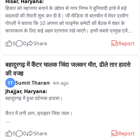
Hisar,
Haryana:
लिए प्रयास किया जाएगा।
हिसार को महानगर बनाने के उद्देश्य से नगर निगम ने बुनियादी ढांचे में बड़े 
बदलावों की तैयारी शुरू कर दी है। जी मीडिया से बातचीत में मेयर प्रवीण 
पोपली ने बताया कि 10 अगस्त को फाइनेंस कमेटी की बैठक में शहर के 
कायाकल्प के लिए कई अहम प्रस्ताव रखे जाएंगे। इनमें सबसे प्रमुख एजेंडा 
शहर को तीन 'स्मार्ट रोड' देना है, जिससे हिसार सुंदर दिखेगा और ट्रैफिक 
0
0
Share
Report
व्यवस्था भी सुचारू होगी।

वहीं, शहर में बंदरों के बढ़ते आतंक से मुक्ति दिलाने के लिए नगर निगम फिर से 
टेंडर जारी कर रहा है। मेयर ने बताया कि सख्त नियमों के कारण पहले कोई 
बहादुरगढ़ में कैंटर चालक जिंदा जलकर मौत, ढीले तार हादसे 
एजेंसी तैयार नहीं थी, लेकिन नए टेंडर से उम्मीद है कि जल्द किसी एजेंसी को 
की वजह
जिम्मेदारी मिलेगी और बंदरों को पकड़कर सुरक्षित जंगल में छोड़ा जाएगा।

Sumit Tharan
ST
4m ago
Jhajjar,
Haryana:
प्रवीण पोपली मेयर हिसार
बहादुरगढ़ में हुआ दर्दनाक हादसा।

कैंटर में लगी आग, ड्राइवर जिंदा जला।

बिजली के ढीले तार कैंटर के संपर्क में आने से हुआ हादसा।

0
0
Share
Report