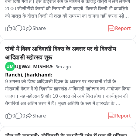
बना दिया गया है। इस कंट्रोल रूम के माध्यम से कावड़ यात्रा में लगे लगभग 
2000 सीसीटीवी कैमरों की निगरानी की जाएगी, जिससे किसी भी कावड़िये 
को यात्रा के दौरान किसी भी तरह की समस्या का सामना नहीं करना पड़े। 
कंट्रोल रूम के माध्यम से लगातार पूरे रुट की मॉनिटरिंग रहेगी। अगर रूट 
0
0
Share
Report
पर कहीं भी कोई समस्या दिखती है तो तुरंत मौके पर पुलिस कर्मियों को इसकी 
सूचना दी जाएगा। कांवाड़ रूट पर 4000 से अधिक पुलिस कर्मी भी लगाए 
गए हैं।
रांची में विश्व आदिवासी दिवस के अवसर पर दो दिवसीय 
आदिवासी महोत्सव शुरू
UJJWAL MISHRA
UM
5m ago
Ranchi,
Jharkhand:
9 अगस्त को विश्व आदिवासी दिवस के अवसर पर राजधानी रांची के 
मोराबादी मैदान में दो दिवसीय झारखंड आदिवासी महोत्सव का आयोजन किया 
जाएगा। यह महोत्सव 9 और 10 अगस्त को आयोजित होगा। कार्यक्रम की 
तैयारियां अब अंतिम चरण में हैं। मुख्य अतिथि के रूप में झारखंड के 
मुख्यमंत्री हेमंत सोरेन शामिल होंगे।

0
0
Share
Report
मोराबादी मैदान और मुख्य मंच को आदिवासी संस्कृति, परंपरा और विरासत 
की झलक प्रस्तुत करने वाले आकर्षक स्वरूप में सजाया जा रहा है। 