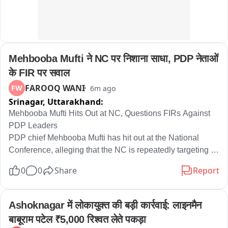
Mehbooba Mufti ने NC पर निशाना साधा, PDP नेताओं 
के FIR पर सवाल
FAROOQ WANI
FW
6m ago
Srinagar,
Uttarakhand:
Mehbooba Mufti Hits Out at NC, Questions FIRs Against 
PDP Leaders

PDP chief Mehbooba Mufti has hit out at the National 
Conference, alleging that the NC is repeatedly targeting 
the PDP and attacking the party for raising public issues.

0
0
Share
Report
Mehbooba said police have registered FIRs against PDP 
leaders and workers without any valid reason. She 
Ashoknagar में लोकायुक्त की बड़ी कार्रवाई: लाइनमैन 
questioned the action and said the party would continue to 
बाबूराम पटेल ₹5,000 रिश्वत लेते पकड़ा
raise its voice.
