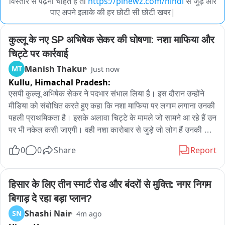
विस्तार से पढ़ना चाहते हैं तो
https://pinewz.com/hindi
से जुड़े और
पाए अपने इलाके की हर छोटी सी छोटी खबर|
कुल्लू के नए SP अभिषेक सेकर की घोषणा: नशा माफिया और 
चिट्टे पर कार्रवाई
Manish Thakur
MT
Just now
Kullu,
Himachal Pradesh:
एसपी कुल्लू अभिषेक सेकर ने पदभार संभाल लिया है। इस दौरान उन्होंने 
मीडिया को संबोधित करते हुए कहा कि नशा माफिया पर लगाम लगाना उनकी 
पहली प्राथमिकता है। इसके अलावा चिट्टे के मामले जो सामने आ रहे हैं उन 
पर भी नकेल कसी जाएगी। वही नशा कारोबार से जुड़े जो लोग हैं उनकी 
संपत्ति को भी जब्त करने का कार्य कुल्लू पुलिस की ओर से किया जाएगा। 
0
0
Share
Report
उन्होंने कहा कि अधिक मात्रा में कुल्लू घूमने के लिए पर्यटक भी पहुंचते है। 
ऐसे में टूरिस्ट फ्रेंडली पुलिसिंग कांसेप्ट को भी यहां पर लागू करने की दिशा 
में कदम उठाए जाएंगे। एसपी कुल्लू अभिषेक सेकर ने आज अपना पदभार 
हिसार के लिए तीन स्मार्ट रोड और बंदरों से मुक्ति: नगर निगम 
संभाल लिया है इस दौरान उन्होंने अपनी प्राथमिकताओं को भी मीडिया के 
बिगाड़ दे रहा बड़ा प्लान?
सामने रखा उन्होंने जानकारी देते हुए बताया कि कुल्लू जिला में नशा माफिया 
Shashi Nair
SN
4m ago
जैसे तत्वों पर कार्यवाही की जाएगी और जिला को भ्रष्टाचार मुक्त रखने के 