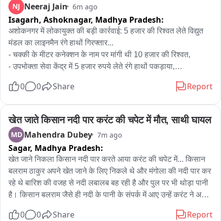
Neeraj Jain
NJ
6m ago
Isagarh, Ashoknagar,
Madhya Pradesh:
Meanwhile, a large number of PDP supporters gathered 
outside the PDP headquarters in Srinagar in support of the 
अशोकनगर में लोकायुक्त की बड़ी कार्रवाई: 5 हजार की रिश्वत लेते विद्युत 
party leadership.

मंडल का लाइनमैन रंगे हाथों गिरफ्तार...

- चक्की के मीटर कनेक्शन के नाम पर मांगी थी 10 हजार की रिश्वत,

Mehbooba said her daughter and PDP leader Iltija Mufti 
- उपभोक्ता सेवा केंद्र में 5 हजार रुपये लेते रंगे हाथों पकड़ाया,

will visit Kothibagh Police Station in Srinagar, where she 
- लोकायुक्त ग्वालियर टीम की छापामार कार्रवाई,

0
0
Share
Report
will question the police regarding the FIR registered 
- आरोपी लाइनमैन बाबूराम पटेल गिरफ्तार,

against her and seek answers over the action taken by the 
authorities.
एंकर-अशोकनगर से इस वक्त की बड़ी खबर,जहाँ ग्वालियर लोकायुक्त पुलिस 
खेत जाते किसान नदी पार करंट की चपेट में मौत, साथी घायल
ने भ्रष्टाचार के खिलाफ बड़ी कार्रवाई की है। विद्युत मंडल में पदस्थ 
Mahendra Dubey
MD
7m ago
लाइनमैन बाबूराम पटेल को 5 हजार रुपये की रिश्वत लेते हुए रंगे हाथों 
Sagar,
Madhya Pradesh:
गिरफ्तार किया गया है।

खेत जाने निकला किसान नदी पार करते आया करंट की चपेट में... किसान 
मिली जानकारी के अनुसार, फरियादी श्रीराम बैरागी ने अपनी चक्की के लिए 
बलराम ठाकुर अपने खेत जाने के लिए निकले थे और मंगोला की नदी पार कर 
नया मीटर कनेक्शन का आवेदन दिया था। इस कनेक्शन को जारी करने के 
रहे थे बारिश की वजह से नदी लबालब बह रही है और पुल पर भी थोड़ा पानी 
एवज में आरोपी लाइनमैन बाबूराम पटेल ने 10 हजार रुपये की रिश्वत की मांग 
है। किसान बलराम जैसे ही नदी के पानी के संपर्क में आए उन्हें करंट ने अपनी 
की थी।

चपेट में ले लिया। एक और किसान कुंअर सिंह उन्हें बचाने आगे बढ़े तो वे भी 
परेशान होकर फरियादी ने ग्वालियर लोकायुक्त की शरण ली और पूरे मामले 
0
0
Share
Report
करंट की चपेट में आ गए लेकिन बलराम को बाहर निकाल लाये, पर बलराम 
की शिकायत दर्ज कराई। शिकायत का सत्यापन कराने के बाद आज 