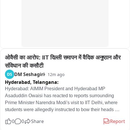
સમય લાગતો હોય છે. પ્રોજેક્ટમાં નિયમ મુજબ રોયલ્ટીવાળી જ 
साथ साझेदारी करके बेहद उत्साहित हैं." वहीं आईएचसीएल की एग्जीक्यूटिव 
રેતી વાપરવામાં આવી રહી છે અને દરિયાની રેતી ચોરી કરવાનો 
वाइस प्रेसिडेंट दीपिका राव ने कहा कि "सिवान इस क्षेत्र के लिए एक 
આક્ષેપ ત્રદં પાયાવિહોણો છે.

महत्वपूर्ण व्यावसायिक और व्यापारिक केंद्र है। मजबूत बुनियादी ढांचे के 
विकास और राज्य के प्रमुख शहरों से नजदीकी के कारण, इस शहर में 
આર.એફ.ફો,સામાજીક વનીકરણ,વન વિભાગ પોરબંદર

व्यावसायिक यात्रियों की लगातार आवाजाही बनी रहती है और साथ ही 
सामाजिक आयोजनों की मांग भी काफी अधिक है। सिवान के छपरा रोड पर 
રૂપિયા 20 કરોડના જંગી ખર્ચે બની રહેલો આ પ્રોજેક્ટ પોરબંદર 
जिंजर होटल की शुरूआत, टियर-।। बाजारों में अपनी मौजूदगी का विस्तार 
માટે પ્રવાસન અને સાંસ્કૃતિક દૃષ્ટિએ અત્યંત મહત્ત્વનો છે. ત્યારે 
करने की 우리의 रणनीति के बिल्कुल अनुरूप है। 30 कमरों वाला यह 
ओवैसी का आरोप: IIT दिल्ली समापन में वैदिक अनुष्ठान और 
વાયરલ વીડિયો અને ગુણવત્તા સામે ઊભા થયેલા સવાલો બાદ હવે 
होटल मेहमानों की सुविधा, आराम और सुगम प्रवास के लिए विशेष रूप से 
આ સમગ્ર معاملાની તટસ્થ અને ઉચ્ચસ્તરીય તપાસ કરવામાં 
डिज़ाइन किए गए 'लीन-लक्स' कमरों से सुसज्जित है। इस होटल का मुख्य 
संविधान की कसौटी
આવે તે જરૂરી છે. સરકારના નાણાનો સદુપયોગ થાય અને વનની 
आकर्षण ब्रांड का सिग्नेचर ऑल-डे डाइनिंग रेस्टोरेंट 'क्यूमिन' है, जहाँ 
DM Seshagiri
DS
12m ago
કામગીરી મજબૂત અને टिकાઉ બને તે માટે ઉચ્ચ અધિકારીઓ 
स्थानीय व्यंजनों के साथ-साथ वैश्विक स्वादों का भी लुत्फ उठाया जा सकता 
Hyderabad,
Telangana:
દ્વારા સ્થળ તપાસ કરી યોગ્ય કાર્યવાહી કરવામાં આવે તે જરૂરી છે.
है। इसके अलावा, होटल में शादियों, सामाजिक उत्सवों, सम्मेलनों और 
Hyderabad: AIMIM President and Hyderabad MP 
कॉर्पोरेट बैठकों के लिए बहुपयोगी इवेंट और बैंक्वेट स्पेस भी उपलब्ध हैं।

Asaduddin Owaisi has reacted to reports surrounding 
Prime Minister Narendra Modi's visit to IIT Delhi, where 
बाइट टू बाइट 

students were allegedly instructed to bow their heads 
शिबली सिद्दीकी,मैनेजिंग डायरेक्टर,शिबली कॉन्टिनेंटल प्राइवेट लिमिटेड。
while receiving medals from the Prime Minister and stand 
0
0
Share
Report
during Vedic chants.
