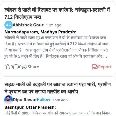
Addressing the media, Owaisi questioned whether such 
त्योहार से पहले घी मिलावट पर कार्रवाई: नर्मदापुरम-इटारसी में 
practices were in line with the constitutional values 
712 किलोग्राम जब्त
expected to be upheld in educational institutions.

Abhishek Gour
AG
13m ago
Narmadapuram,
Madhya Pradesh:
Article 51A(h), which speaks of developing a scientific 
temper, has been thrown into the dustbin, Owaisi said.

त्योहारों से पहले खाद्य सुरक्षा प्रशासन ने घी के कारोबार पर शिकंजा कस 
दिया है। इटारसी में शनिवार को हुई कार्रवाई में 212 किलो संदिग्ध घी जब्त 
Referring to Article 28 of the Constitution, he added, Article 
किया गया है। खाद्य सुरक्षा टीम ने दो प्रतिष्ठानों का औचक निरीक्षण करते 
28 clearly states that no religious instruction shall be 
हुए घी के 5 नमूने भी लिए हैं। नियंत्रक खाद्य एवं औषधि प्रशासन और 
provided in educational institutions wholly maintained out 
कलेक्टर के निर्देश पर दूध एवं दुग्ध उत्पादों के खिलाफ चलाए जा रहे विशेष 
0
0
Share
Report
of State funds.

अभियान के तहत खाद्य सुरक्षा अधिकारी बी.एस. धाकड़ और कमलेश एस. 
दियावार ने चावल लाइन, इटारसी स्थित मेसर्स श्री नारायण गौरीशंकर बांगड़ 
Owaisi also stressed the importance of critical thinking in a 
और बड़कुल ब्रदर्स का औचक निरीक्षण किया। कार्रवाई के दौरान ब्रजवासी 
सड़क-नाली की बदहाली पर आवाज उठाना पड़ा भारी, ग्रामीण 
democracy, saying, Students must remember that national 
घी और डेयरी बेस्ट घी के कुल 5 नमूनے लिए गए। घी की गुणवत्ता को लेकर 
ने प्रधान पक्ष पर लगाया मारपीट का आरोप
interest means questioning the government.

संदेह के चलते जनहित में करीब 212 किलो घी जब्त कर लिया गया।

Dipu Rawat
16m ago
Follow
Questioning the reported instructions issued during the 
इटारसी की आज की कार्रवाई को मिलाकर नर्मदापुरम और इटारसी में पिछले 
Basntpur,
Uttar Pradesh:
convocation, Owaisi asked whether asking students to 
तीन दिनों के दौरान करीब 712 किलो संदिग्ध घी जब्त किया गया है। जब्त 
अहिरौली में सोशल मीडिया पर गांव की समस्याएं उजागर करने के बाद विवाद, 