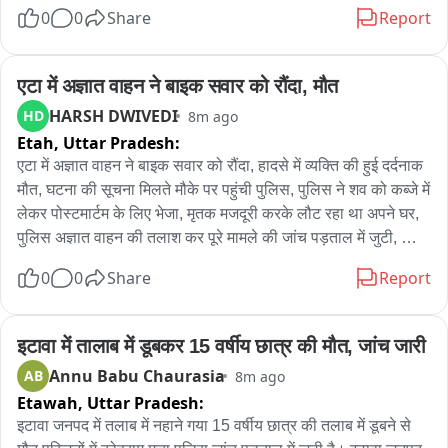
लेकिन तब तक जान चली गई। दोनों वाहन सड़क के किनारे उतर गए। 
0
0
Share
Report
हादसे की सूचना मिलने पर पुलिस मौके पर पहुंची और जांच शुरू कर दी। 
पुलिस ने बताया कि निजी बस करनाल से असंध की ओर जा रही थी और 
गाड़ी चालक असंध की ओर जा रहा था; दोनों का एक्सीडेंट हो गया। मृतक 
एटा में अज्ञात वाहन ने बाइक सवार को रौंदा, मौत
के शव को कब्जे में लेकर मामले की जांच शुरू कर दी गई है।
HARSH DWIVEDI
HD
8m ago
Etah,
Uttar Pradesh:
एटा में अज्ञात वाहन ने बाइक सवार को रौंदा, हादसे में व्यक्ति की हुई दर्दनाक 
मौत, घटना की सूचना मिलते मौके पर पहुंची पुलिस, पुलिस ने शव को कब्जे में 
लेकर पोस्टमार्टम के लिए भेजा, मृतक मजदूरी करके लौट रहा था अपने घर, 
पुलिस अज्ञात वाहन की तलाश कर पूरे मामले की जांच पड़ताल में जुटी, थाना 
बागवाला क्षेत्र के हिम्मतपुर का पूरा मामला
0
0
Share
Report
इटावा में तालाब में डूबकर 15 वर्षीय छात्र की मौत, जांच जारी
Annu Babu Chaurasia
AB
8m ago
Etawah,
Uttar Pradesh:
इटावा जनपद में तलाब में नहाने गया 15 वर्षीय छात्र की तलाब में डूबने से 