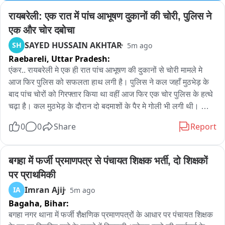
रायबरेली: एक रात में पांच आभूषण दुकानों की चोरी, पुलिस ने 
एक और चोर दबोचा
SAYED HUSSAIN AKHTAR
SH
5m ago
Raebareli,
Uttar Pradesh:
एंकर.. रायबरेली मे एक ही रात पांच आभूषण की दुकानों से चोरी मामले मे 
आज फिर पुलिस को सफलता हाथ लगी है। पुलिस ने कल जहाँ मुठभेड़ के 
बाद पांच चोरों को गिरफ्तार किया था वहीं आज फिर एक चोर पुलिस के हत्थे 
चढ़ा है। कल मुठभेड़ के दौरान दो बदमाशों के पैर मे गोली भी लगी थी। 
सीतापुर के रहने वाले सभी बदमाशों के कब्ज़े से पुलिस ने चोरी गये सभी 
0
0
Share
Report
आभूषण बरामद कर लिए थे। वहीं आज गिरफ्तार बदमाश भी सितापुर का रहने 
वाला है और पुलिस ने उसके कब्ज़े से साढ़े नौ सौ ग्राम चांदी के आभूषण 
बरामद किये हैं। मामला मिल एरिया थाना इलाके का है जहाँ तकिया चौराहे 
बगहा में फर्जी प्रमाणपत्र से पंचायत शिक्षक भर्ती, दो शिक्षकों 
स्थित आभूषण की पांच दुकानों पर एक ही रात चोरी कर इन बदमाशों ने 
पर प्राथमिकी
पुलिस को चुनौती दी थी।
Imran Ajij
IA
5m ago
Bagaha,
Bihar:
बगहा नगर थाना में फर्जी शैक्षणिक प्रमाणपत्रों के आधार पर पंचायत शिक्षक 