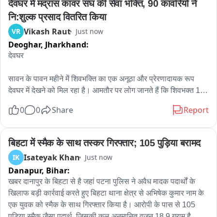
देवघर में मद्रास कांवर संघ की सेवा भक्ति, 90 कांवरियों ने 
नि:शुल्क प्रसाद वितरित किया
Vikash Raut
VR
Just now
Deoghar,
Jharkhand:
देवघर

सावन के पावन महीने में शिवभक्ति का एक अनूठा और प्रेरणादायक रूप 
देवघर में देखने को मिल रहा है। आमतौर पर लोग जानते हैं कि शिवभक्त 108 
किलोमीटर की पैदल यात्रा कर सुल्तानगंज से पवित्र गंगाजल लाकर बाबा 
0
0
Share
Report
बैद्यनाथ का जलाभिषेक करते हैं। लेकिन इस बार मद्रास कांवड़ संघ ने 
अपनी सेवा भावना से सभी का ध्यान आकर्षित किया है। यह 90 कांवरियों की 
टोली केवल 108 किलोमीटर की कठिन पैदल यात्रा कर बाबा भोलेनाथ को 
बिहटा में स्मैक के साथ तस्कर गिरफ्तार; 105 पुड़िया बरामद
जल अर्पित करता है नहीं करना है , बल्कि यात्रा के दौरान जहां भी रात्रि 
Isateyak Khan
IK
Just now
विश्राम करता है, वहां शाम को सभी सदस्य मिलकर शुद्ध एवं सात्विक भोजन 
Danapur,
Bihar:
तैयार करते हैं। इसके बाद यह भोजन प्रसाद के रूप में अन्य कांवरियों के 
खबर दानापुर के बिहटा से है जहां पटना पुलिस ने अवैध मादक पदार्थों के 
बीच निःशुल्क वितरित किया जाता है।दिनभर की कठिन यात्रा के बाद भी 
खिलाफ बड़ी कार्रवाई करते हुए बिहटा थाना क्षेत्र से अभिषेक कुमार नाम के 
सेवा का यह जज्बा बताता है कि इनके लिए शिवभक्ति केवल पूजा तक सीमित 
एक युवक को स्मैक के साथ गिरफ्तार किया है। आरोपी के पास से 105 
नहीं, बल्कि शिव के भक्तों की सेवा भी उतनी ही महत्वपूर्ण है। जब समूह के 
पुड़िया स्मैक जैसा पदार्थ, जिसकी कुल अनुमानित वजन 18.9 ग्राम है, 