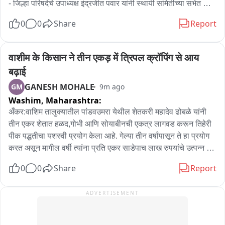
- जिल्हा परिषदेचे उपाध्यक्ष इंद्रजीत पवार यांनी स्थायी समितीच्या सभेत 
मांडला ठराव

0
0
Share
Report
- शिवरत्न बदलून अटल बिहारी वाजपेयी सभागृह नाव देण्यासाठी एकमताने 
ठराव मंजूर

वाशीम के किसान ने तीन एकड़ में त्रिपल क्रॉपिंग से आय 
बढ़ाई
- नामांतराच्या मुद्द्यावरून राष्ट्रवादी शरद चंद्र पवार पक्ष आणि संभाजी 
GANESH MOHALE
GM
9m ago
ब्रिगेड आक्रमक

Washim,
Maharashtra:
- नामांतराच्या निमित्ताने भाजप विरुद्ध मोहिते पाटील पुन्हा नवा संघर्ष 
अँकर:वाशिम तालुक्यातील पांडवउमरा येथील शेतकरी महादेव ढोबळे यांनी 
पेटण्याची दाट शक्यता
तीन एकर शेतात हळद,गोभी आणि सोयाबीनची एकत्र लागवड करून तिहेरी 
पीक पद्धतीचा यशस्वी प्रयोग केला आहे. गेल्या तीन वर्षांपासून ते हा प्रयोग 
करत असून मागील वर्षी त्यांना प्रति एकर साडेपाच लाख रुपयांचे उत्पन्न 
मिळाले.कमी क्षेत्रातही तिहेरी पीक पद्धतीतून अधिक उत्पन्न मिळू शकते,हे 
0
0
Share
Report
त्यांनी आपल्या प्रयोगातून सिद्ध करून दाखवले आहे。
ADVERTISEMENT