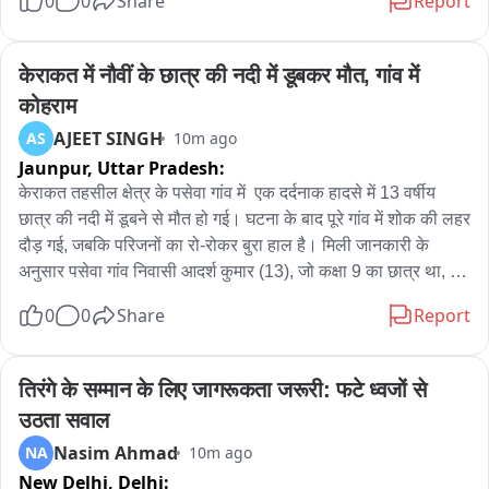
0
0
Share
Report
जैकेट की रिफ्लेक्टिव पट्टियां वाहन चालकों को करेंगी सतर्क

केराकत में नौवीं के छात्र की नदी में डूबकर मौत, गांव में 
थाना चंदपा पुलिस ने आगरा-अलीगढ़ बाईपास का मामला
कोहराम
AJEET SINGH
AS
10m ago
Jaunpur,
Uttar Pradesh:
केराकत तहसील क्षेत्र के पसेवा गांव में  एक दर्दनाक हादसे में 13 वर्षीय 
छात्र की नदी में डूबने से मौत हो गई। घटना के बाद पूरे गांव में शोक की लहर 
दौड़ गई, जबकि परिजनों का रो-रोकर बुरा हाल है। मिली जानकारी के 
अनुसार पसेवा गांव निवासी आदर्श कुमार (13), जो कक्षा 9 का छात्र था, 
नदी में मछली पकड़ने के लिए गया था। इसी दौरान नदी के किनारे उसका पैर 
0
0
Share
Report
अचानक फिसल गया और वह गहरे पानी में जा गिरा। आसपास मौजूद लोगों ने 
उसे बचाने का प्रयास किया, लेकिन तब तक वह पानी में डूब चुका था। 
सूचना मिलते ही स्थानीय पुलिस मौके पर पहुंची और ग्रामीणों की मदद से 
तिरंगे के सम्मान के लिए जागरूकता जरूरी: फटे ध्वजों से 
काफी प्रयास के बाद छात्र के शव को नदी से बाहर निकलवाया। पुलिस ने 
उठता सवाल
शव को कब्जे में लेकर पंचनामा की कार्रवाई पूरी करने के बाद पोस्टमार्टम के 
Nasim Ahmad
NA
10m ago
लिए भेज दिया। बताया जा रहा है कि आदर्श अपने परिवार में तीन बहनों और 
New Delhi,
Delhi:
दो भाइयों के बीच चौथे नंबर पर था। बेटे की असमय मौत से मां नंदिनी सहित 