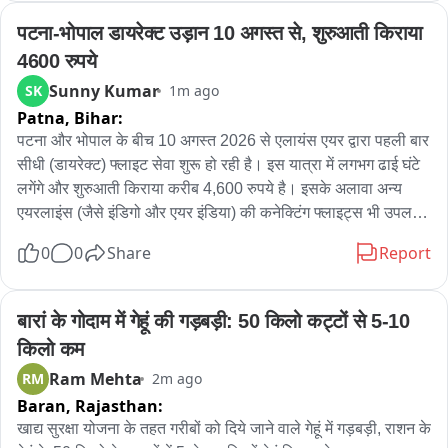
पर वन विभाग के रेंजर खेमराज अपनी टीम के साथ मौके पर पहुंचे और लेपर्ड 
पटना-भोपाल डायरेक्ट उड़ान 10 अगस्त से, शुरुआती किराया 
को पशु चिकित्सालय लाया गया। यहां लेपर्ड का स्वास्थ्य परीक्षण किया 
4600 रुपये
जाकर जंगल में छोड़ जाएगा。
Sunny Kumar
SK
1m ago
Patna,
Bihar:
पटना और भोपाल के बीच 10 अगस्त 2026 से एलायंस एयर द्वारा पहली बार 
सीधी (डायरेक्ट) फ्लाइट सेवा शुरू हो रही है। इस यात्रा में लगभग ढाई घंटे 
लगेंगे और शुरुआती किराया करीब 4,600 रुपये है। इसके अलावा अन्य 
एयरलाइंस (जैसे इंडिगो और एयर इंडिया) की कनेक्टिंग फ्लाइट्स भी उपलब्ध 
हैं।

0
0
Share
Report
यह फ्लाइट सप्ताह में तीन दिन (सोमवार, बुधवार और रविवार) चलेगी। 

भोपाल और उसके आसपास बिहार के छात्र पढ़ाई करते हैं। सीधी उड़ान से 
बारां के गोदाम में गेहूं की गड़बड़ी: 50 किलो कट्टों से 5-10 
छात्रों का सफर आसान होगा。

किलो कम
Ram Mehta
RM
2m ago
मप्र के लोग आसानी से बोधगया, राजगीर व पटना साहिब जैसी ऐतिहासिक 
Baran,
Rajasthan:
जगहों पर आ सकेंगे।

खाद्य सुरक्षा योजना के तहत गरीबों को दिये जाने वाले गेहूं में गड़बड़ी, राशन के 